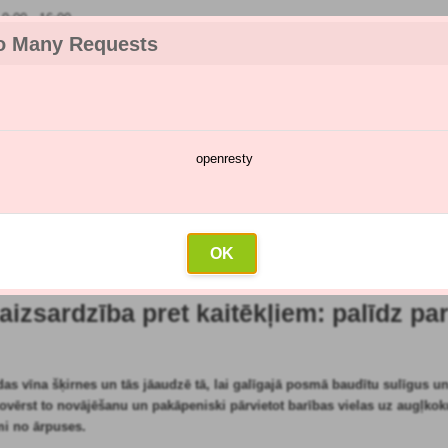
:00 - 16:00
o Many Requests
openresty
katalogs
Smidzināšanas kalendārs
Vairumtirdzniecība
Sazin
lpojumu dārzs
»
Augļi
»
Vīnogulāju aizsardzība pret kaitēkļiem: palīdz pareiza
OK
s raksts: 28.02.2020)
aizsardzība pret kaitēkļiem: palīdz par
das vīna šķirnes un tās jāaudzē tā, lai galīgajā posmā baudītu sulīgus u
r novērst to novājēšanu un pakāpeniski pārvietot barības vielas uz augļko
mi no ārpuses.