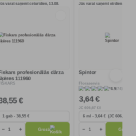
Jūs varat saņemt ceturtdien, 13.08.
Jūs varat saņemt otrdien, 11.08.
Fiskars profesionālās dārza
Spintor
šķēres 111960
FISKARS
Floraservis
(74)
4.9
3
,64 €
38
,55 €
JC
606
,67 €/l
−
+
−
+
Grozā
Grozā