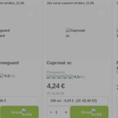
t otrdien, 11.08.
Jūs varat saņemt otrdien, 11.08.
treeguard
Cuproxat sc
Floraservis
(16)
4.8
(41)
4.9
4
,24 €
JC
42
,40 €/l
−
+
Grozā
Grozā