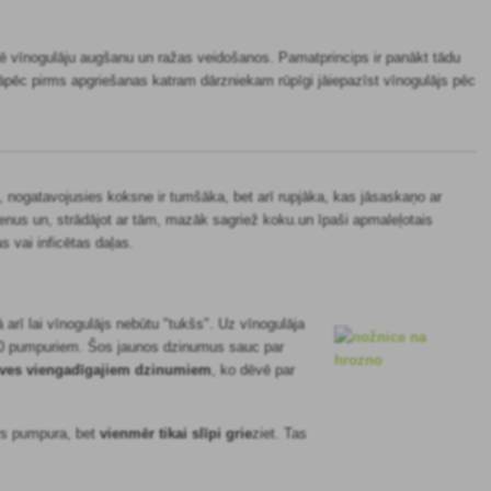
ē vīnogulāju augšanu un ražas veidošanos. Pamatprincips ir panākt tādu
pēc pirms apgriešanas katram dārzniekam rūpīgi jāiepazīst vīnogulājs pēc
nogatavojusies koksne ir tumšāka, bet arī rupjāka, kas jāsaskaņo ar
cienus un, strādājot ar tām, mazāk sagriež koku.un īpaši apmaleļotais
s vai inficētas daļas.
ā arī lai vīnogulājs nebūtu "tukšs". Uz vīnogulāja
z 10 pumpuriem.
Šos jaunos dzinumus sauc par
rves viengadīgajiem dzinumiem
, ko dēvē par
irs pumpura, bet
vienmēr
tikai
slīpi grie
ziet. Tas