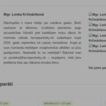
Mgr. Lenka Krčmáriková
Dārzkopība ir mans hobijs jau vairākus gadus. Bieži
saskaros ar dilemmu, izvēloties piemērotu augu
aizsardzības līdzekli pret kaitēkļiem mūsu dārzā. Ar
interneta veikalu lacnepostreky.sk sadarbojos kopš
2019. gada septembra kā satura menedžere. Kopā ar
savu komandu meklējam visaptverošas atbildes uz jūsu
jautājumiem. Neatradāt to, ko meklējāt? Rakstiet man
uz poradna@lacnepostreky.sk – iespējams, tieši jūsu
problēma kļūs par nākamā emuāra tēmu.
Vai jums pa
parāti
20 gab
Noliktavā > 20 gab