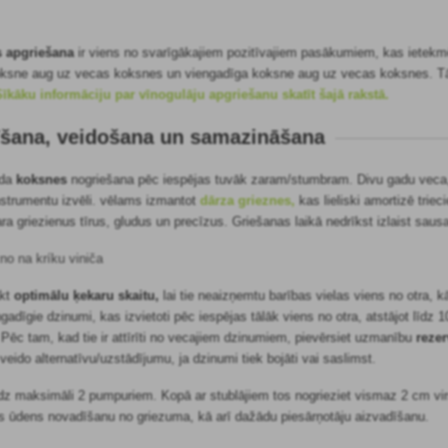
 apgriešana
ir viens no svarīgākajiem pozitīvajiem pasākumiem, kas ietekm
koksne aug uz vecas koksnes un viengadīga koksne aug uz vecas koksnes. Tā
Sīkāku informāciju par vīnogulāju apgriešanu skatīt šajā rakstā.
rīšana, veidošana un samazināšana
ada
koksnes
nogriešana pēc iespējas tuvāk zaram/stumbram. Divu gadu veca, 
nstrumentu izvēli.
vēlams izmantot
dārza grieznes,
kas lieliski amortizē trie
 griezienus tīrus, gludus un precīzus. Griešanas laikā nedrīkst izlaist sausa
ākt
optimālu ķekaru skaitu,
lai tie neaizņemtu barības vielas viens no otra, k
iengadīgie dzinumi, kas izvietoti pēc iespējas tālāk viens no otra, atstājot līd
Pēc tam, kad tie ir attīrīti no vecajiem dzinumiem, pievērsiet uzmanību
reze
 veido alternatīvu/uzstādījumu, ja dzinumi tiek bojāti vai saslimst.
līdz maksimāli 2 pumpuriem. Kopā ar stublājiem tos nogrieziet vismaz 2 cm v
us ūdens novadīšanu no griezuma, kā arī dažādu piesārņotāju aizvadīšanu.