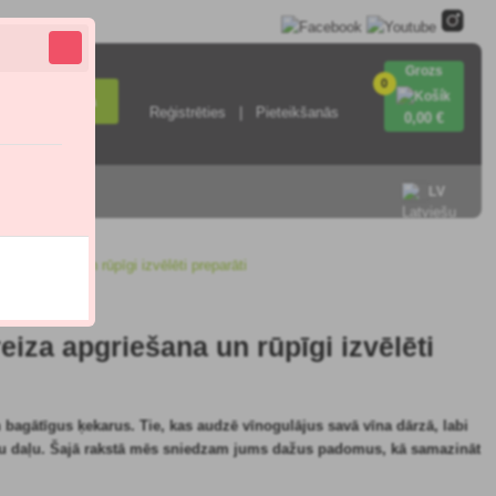
Grozs
0
Meklēšana
Reģistrēties
Pieteikšanās
0
,00 €
ieties ar
LV
 apgriešana un rūpīgi izvēlēti preparāti
eiza apgriešana un rūpīgi izvēlēti
n bagātīgus ķekarus. Tie, kas audzē vīnogulājus savā vīna dārzā, labi
ku daļu.
Šajā rakstā mēs sniedzam jums dažus padomus, kā
samazināt