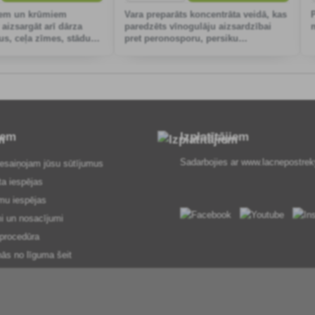
iem un krūmiem
Vara preparāts koncentrāta veidā, kas
aizsargāt arī dārza
paredzēts vīnogulāju aizsardzībai
us, ceļa zīmes, stādus
pret peronosporu, persiku
tus priekšmetus no
aizsardzībai pret čokurozi un tomātu
m un citiem gružiem.
aizsardzībai pret kartupeļu puvi.
iem
Izplatītājiem
Sadarbojies ar
www.lacnepostrek
esaiņojam jūsu sūtījumus
ta iespējas
mu iespējas
i un nosacījumi
procedūra
nās no līguma šeit
 par pakalpojumiem
ialitātes politika
losārijs