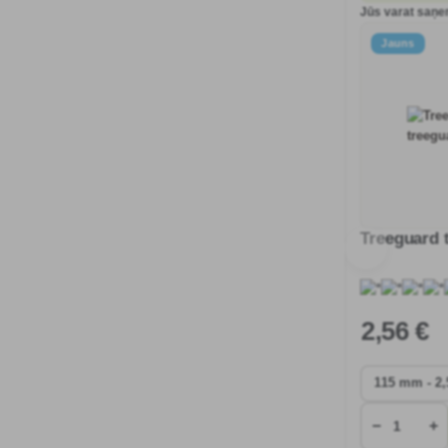
Jūs varat saņem
Jauns
Treeguard 
2
,56 €
−
+