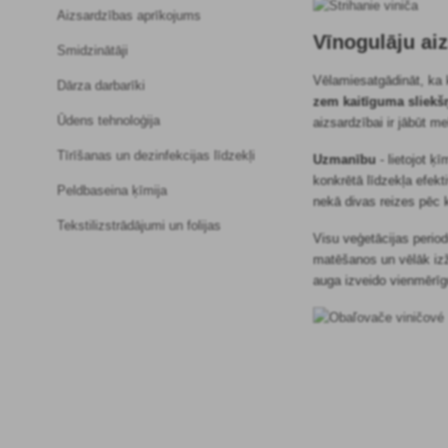
Aizsardzības aprīkojums
Vīnogulāju aiz
Smidzinātāji
Vēlamies
atgādināt, ka
Dārza darbarīki
zem kaitīguma sliekš
Ūdens tehnoloģija
aizsardzībai ir jābūt 
Tīrīšanas un dezinfekcijas līdzekļi
Uzmanību
-
lietojot ķī
konkrētā līdzekļa efekti
Peldbaseina ķīmija
nekā divas reizes pēc 
Tekstilizstrādājumi un folijas
Visu veģetācijas perio
matēšanos un vēlāk izž
auga izveido vienmērīg