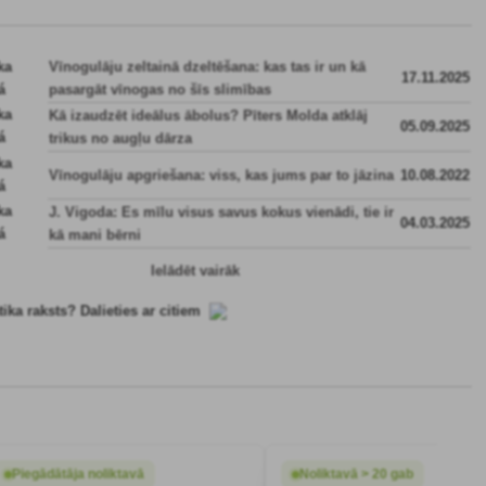
Vīnogulāju zeltainā dzeltēšana: kas tas ir un kā
17.11.2025
pasargāt vīnogas no šīs slimības
Kā izaudzēt ideālus ābolus? Pīters Molda atklāj
05.09.2025
trikus no augļu dārza
Vīnogulāju apgriešana: viss, kas jums par to jāzina
10.08.2022
J. Vigoda: Es mīlu visus savus kokus vienādi, tie ir
04.03.2025
kā mani bērni
Ielādēt vairāk
tika raksts? Dalieties ar citiem
Piegādātāja noliktavā
Noliktavā > 20 gab