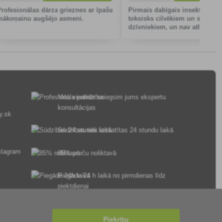
Profesionālas dārza grieznes ar īpašu
Pirmais dabīgais insekticīds, 
mākoņainu augšējo asmeni.
toksisks cilvēkiem un siltasiņ
dzīvniekiem, un nav atlieku
apstrādātajos kultūraugos.
Mēs vienmēr sniegsim jums ekspertu
konsultācijas
y.sk
Sūdzības tiek izskatītas 24 stundu laikā
85% preču noliktavā
Piegāde 24 h laikā no pirmdienas līdz
piektdienai
Piekrītu