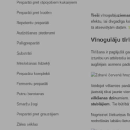
Preparāti pret rāpojošiem kukaiņiem
Preparāti pret kodēm
Tieši
vīnogulāju
ziemas
efektu, lai divgadīga 
Repelentu preparāti
tā atsevišķām daļām.
Audzēšanas piederumi
Vīnogulāju tī
Palīgpreparāti
Tīrīšana ir pagājušā g
Substrāti
izturību un atbilstošu i
Mēslošanas līdzekļi
augšējais asmens padara
Preparātu komplekti
Fermentu preparāti
Veidojot vēlamies pan
jāatstāj tikai jaunie v
Putnu barotavas
vilkšanas dzin
umiem. 
Smaržu žogi
stublājiem
. Tie būtībā
Preparāti pret grauzējiem
Nogrieziet čiekuriņus 
nodrošinās labāku liet
Zāles sēklas