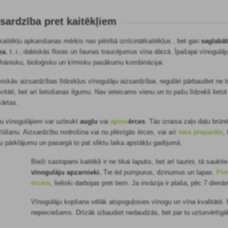
sardzība pret kaitēkļiem
 kaitēkļu apkarošanas mērķis nav
pilnībā iznīcināt
kaitēkļus
, bet gan
saglabāt
ņa
, t. i., dabiskās floras un faunas traucējumus vīna dārzā. Īpašajai vīnogulāj
mehānisku, bioloģisku un ķīmisku pasākumu kombinācijai.
miskās aizsardzības līdzekļus vīnogulāju aizsardzībai, regulāri pārbaudiet ne t
vitāti, bet arī lietošanas ilgumu. Nav ieteicams vienu un to pašu līdzekli lietot
kārtas.
du vīnogulājiem var uzbrukt
augļu
vai
apiņu
ērces
. Tās izraisa zaļo daļu brūn
ūšanu. Aizsardzību nodrošina vai nu plēsīgās ērces, vai arī
vara preparāts
,
u pārklājumu un pasargā to pat sliktu laika apstākļu gadījumā.
Bieži sastopami kaitēkļi ir ne tikai laputis, bet arī tauriņi, tā sauktie
vīnogulāju apzarnieki.
Tie ēd pumpurus, dzinumus un lapas.
Pir
ērcēm
, lieliski darbojas pret tiem. Ja invāzija ir plaša, pēc 7 dienā
Vīnogulāju kopšana vēlāk atspoguļosies vīnogu un vīna kvalitātē. 
nepieciešams. Drīzāk izbaudiet nedaudzās, bet par to uzturvērtīg