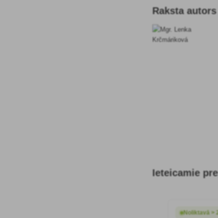
Raksta autors
Ieteicamie pre
Noliktavā > 