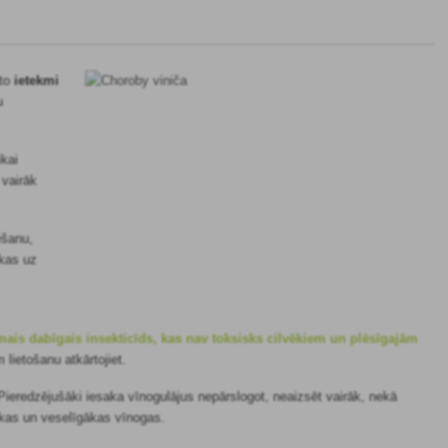
to
ietekmi
u
ikai
 vairāk
ēšanu,
 kas uz
mais dabīgais insekticīds, kas nav toksisks cilvēkiem un plēsīgajām
m lietošanu atkārtojiet.
Pieredzējušāki iesaka vīnogulājus nepārslogot, neaizsēt vairāk, nekā
ākas un veselīgākas vīnogas.