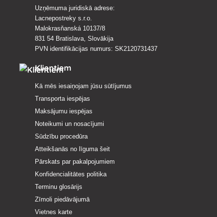
Uzņēmuma juridiskā adrese:
Lacnepostreky s.r.o.
Malokrasňanská 10137/8
831 54 Bratislava, Slovākija
PVN identifikācijas numurs: SK2120731437
Klientiem
Kā mēs iesaiņojam jūsu sūtījumus
Transporta iespējas
Maksājumu iespējas
Noteikumi un nosacījumi
Sūdzību procedūra
Atteikšanās no līguma šeit
Pārskats par pakalpojumiem
Konfidencialitātes politika
Terminu glosārijs
Zīmoli piedāvājumā
Vietnes karte