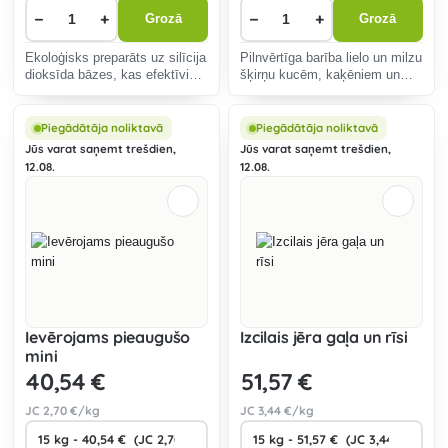
−
+
−
+
Grozā
Grozā
Ekoloģisks preparāts uz silīcija
Pilnvērtīga barība lielo un milzu
dioksīda bāzes, kas efektīvi
šķirņu kucēm, kaķēniem un
iznīcina ērces mājputnu,
kucēm laktācijas periodā 74%
baložu un eksotisko putnu
dzīvnieku izcelsmes
audzētavās.
olbaltumvielu.
Piegādātāja noliktavā
Piegādātāja noliktavā
Jūs varat saņemt trešdien,
Jūs varat saņemt trešdien,
12.08.
12.08.
Ievērojams pieaugušo
Izcilais jēra gaļa un rīsi
mini
40
,54 €
51
,57 €
JC
2
,70 €/kg
JC
3
,44 €/kg