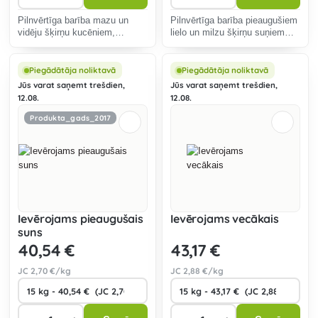
Pilnvērtīga barība mazu un
Pilnvērtīga barība pieaugušiem
vidēju šķirņu kucēniem,
lielo un milzu šķirņu suņiem
kaķēniem un laktējošām
70% dzīvnieku izcelsmes
kucēm 75 % dzīvnieku
olbaltumvielu.
izcelsmes olbaltumvielu.
Piegādātāja noliktavā
Piegādātāja noliktavā
Jūs varat saņemt trešdien,
Jūs varat saņemt trešdien,
12.08.
12.08.
Produkta_gads_2017
Ievērojams pieaugušais
Ievērojams vecākais
suns
40
,54 €
43
,17 €
JC
2
,70 €/kg
JC
2
,88 €/kg