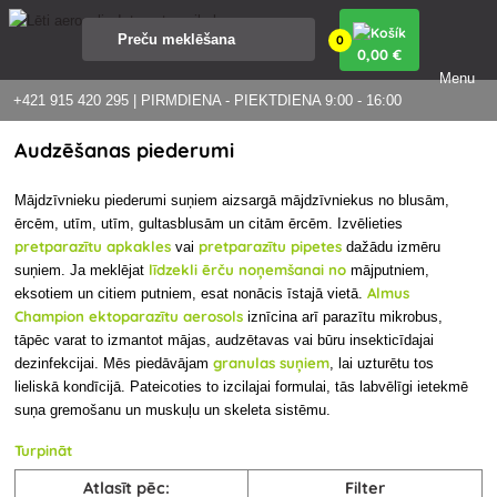
0
0
,00 €
Menu
+421 915 420 295 | PIRMDIENA - PIEKTDIENA 9:00 - 16:00
Audzēšanas piederumi
Mājdzīvnieku piederumi suņiem aizsargā mājdzīvniekus no blusām,
ērcēm, utīm, utīm, gultasblusām un citām ērcēm. Izvēlieties
pretparazītu apkakles
pretparazītu pipetes
vai
dažādu izmēru
līdzekli ērču noņemšanai no
suņiem. Ja meklējat
mājputniem,
Almus
eksotiem un citiem putniem, esat nonācis īstajā vietā.
Champion ektoparazītu aerosols
iznīcina arī parazītu mikrobus,
tāpēc varat to izmantot mājas, audzētavas vai būru insekticīdajai
granulas suņiem
dezinfekcijai. Mēs piedāvājam
, lai uzturētu tos
lieliskā kondīcijā. Pateicoties to izcilajai formulai, tās labvēlīgi ietekmē
suņa gremošanu un muskuļu un skeleta sistēmu.
Turpināt
Atlasīt pēc:
Filter