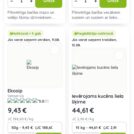
−
+
−
+
Grozā
Grozā
Pilnvērtīga barība mazo un
Pilnvērtīga barība vecākiem
vidējo šķirņu dzīvniekiem.
suņiem un suņiem ar lieko
Receptes pamatā ir jaunākās
svaru. 55% dzīvnieku
tendences suņu ēdināšanā.
izcelsmes olbaltumvielu.
Noliktavā > 5 gab
Piegādātāja noliktavā
Jūs varat saņemt otrdien, 11.08.
Jūs varat saņemt trešdien,
12.08.
Ekosip
Ievērojams kucēns liela
Vetservis
5.0
šķirne
(8)
9
,43 €
44
,61 €
JC
188
,60 €/kg
JC
2
,98 €/kg