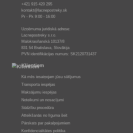
+421 915 420 295
kontakt@lacnepostreky.sk
Pr - Pk 9:00 - 16:00
Uzņēmuma juridiskā adrese:
Lacnepostreky s.r.o.
Malokrasňanská 10137/8
831 54 Bratislava, Slovākija
PVN identifikācijas numurs: SK2120731437
Klientiem
Kā mēs iesaiņojam jūsu sūtījumus
Transporta iespējas
Maksājumu iespējas
Noteikumi un nosacījumi
Sūdzību procedūra
Atteikšanās no līguma šeit
Pārskats par pakalpojumiem
Konfidencialitātes politika