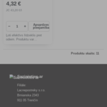
4
,32 €
JC
43
,20 €/l
Apsardzes
−
+
pieejamība
Ļoti efektīvs līdzeklis pret
odiem. Produktu var
izsmidzināt uz ādas un
matiem, kā arī uz apģērba un
apaviem.
Produktu skaits: 11
Sazinieties ar
Filiāle:
Lacnepostreky s.r.o.
Brnianska 2343
911 05 Trenčín