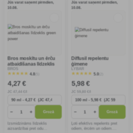
Jūs varat saņemt pirmdien,
Jūs varat saņemt pirmdien,
10.08.
10.08.
Bros moskītu un ērču
Diffusil repelentu
atbaidīšanas līdzeklis
ģimene
LYBAR
BROS
green power
(2)
(5)
5.0
4.8
4
,27 €
5
,98 €
JC
47
,44 €/l
JC
59
,80 €/l
−
+
−
+
Grozā
Grozā
Izsmidzināms līdzeklis
Ļoti efektīvs repelents pret
aizsardzībai pret odu
odiem, ērcēm un odiem.