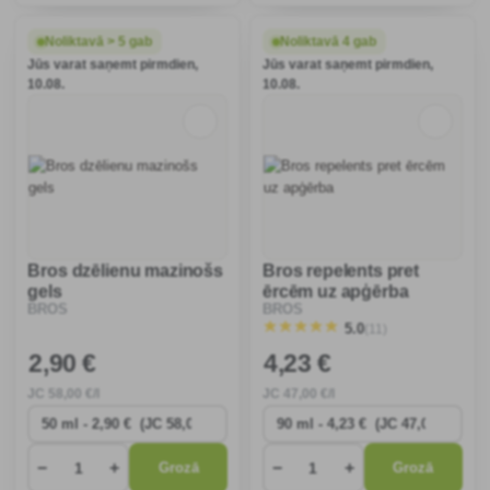
kodumiem un ērcēm. Nesatur
Līdzekli var izsmidzināt uz
sintētiskas ķīmiskas vielas.
ādas, kā arī uz apģērba un
apaviem.
Noliktavā > 5 gab
Noliktavā 4 gab
Jūs varat saņemt pirmdien,
Jūs varat saņemt pirmdien,
10.08.
10.08.
Bros dzēlienu mazinošs
Bros repelents pret
gels
ērcēm uz apģērba
BROS
BROS
(11)
5.0
2
,90 €
4
,23 €
JC
58
,00 €/l
JC
47
,00 €/l
−
+
−
+
Grozā
Grozā