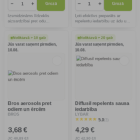
−
+
−
+
Grozā
Grozā
Izsmidzināms līdzeklis
Ļoti efektīvs preparāts ar
aizsardzībai pret odu
repelentu iedarbību uz ādu un
kodumiem un ērcēm. Neveido
matiem. Uzticami atbaida un
traipus uz apģērba, nesatur
iznīcina ne tikai odus, bet arī
taukus.
ērces, mušas un mušas.
Noliktavā > 10 gab
Noliktavā > 20 gab
Jūs varat saņemt pirmdien,
Jūs varat saņemt pirmdien,
10.08.
10.08.
Bros aerosols pret
Diffusil repelents sausa
odiem un ērcēm
iedarbība
BROS
LYBAR
(3)
5.0
3
,68 €
4
,29 €
JC
40
,89 €/l
JC
42
,90 €/l