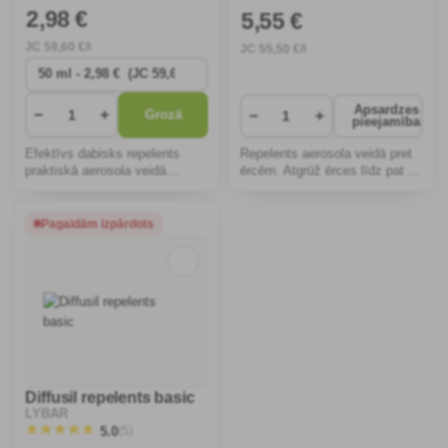
2
,98 €
5
,55 €
JC
59
,60 €/l
JC
55
,50 €/l
Apsardzes
−
+
−
+
Grozā
pieejamība
Efektīvs dabisks repelents
Repelents aerosola veidā pret
praktiskā aerosola veidā
ērcēm. Atgrūž ērces līdz pat 8
aizsargā pret odiem un ērcēm.
stundām pēc lietošanas.
Nesatur sintētiskas
sastāvdaļas, piemērots visai
Pagaidām izpārdots
ģimenei, atstāj svaigu aromātu
un ir ideāli piemērots
Diffusil repelents basic
LYBAR
(5)
5.0