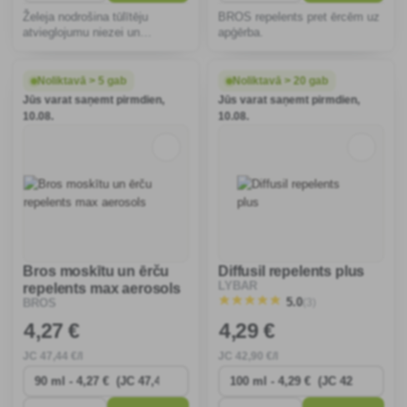
Želeja nodrošina tūlītēju
BROS repelents pret ērcēm uz
atvieglojumu niezei un
apģērba.
pietūkumam pēc kukaiņu
dzēlieniem. Kompaktais
iepakojums ir ideāli piemērots
Noliktavā > 5 gab
Noliktavā > 20 gab
ceļošanai. Piemērots jutīgai
Jūs varat saņemt pirmdien,
Jūs varat saņemt pirmdien,
ādai, dermatoloģiski pārbau
10.08.
10.08.
Bros moskītu un ērču
Diffusil repelents plus
LYBAR
repelents max aerosols
(3)
5.0
BROS
4
,27 €
4
,29 €
JC
47
,44 €/l
JC
42
,90 €/l