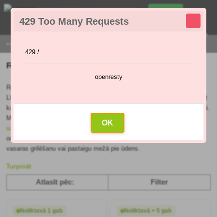
0
429 Too Many Requests
0
,00 €
Menu
+421 915 420 295 | PIRMDIENA - PIEKTDIENA 9:00 - 16:00
429 /
Repelentu preparāti
openresty
Repelentus izmanto, lai pasargātu no uzmācīgiem kukaiņiem.
Līdzekļiem pret dzēlienu kukaiņiem, piemēram,
odiem un odiem
, jābūt
katra vasaras mīļotāja kosmētikas komplekta neatņemamai sastāvdaļai.
Mūsu klāstā atradīsiet repelentus ādai un matiem, kurus var
uzklāt
arī
OK
uz apģērba
. Preventīvie līdzekļi pret knišļiem pasargās jūs no ērcēm,
odiem, odiem, vijolītēm vai mušām. Jūs varēsiet pilnvērtīgi izbaudīt
vasaras grilēšanu vai pastaigu mežā pie ūdens.
Turpināt
Atlasīt pēc:
Filter
Noliktavā 1 gab
Noliktavā > 5 gab