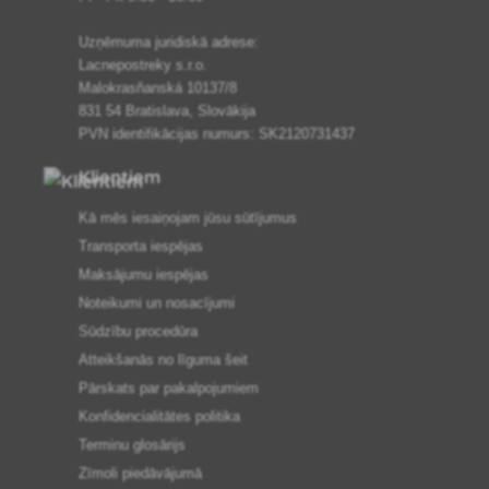
Uzņēmuma juridiskā adrese:
Lacnepostreky s.r.o.
Malokrasňanská 10137/8
831 54 Bratislava, Slovākija
PVN identifikācijas numurs: SK2120731437
Klientiem
Kā mēs iesaiņojam jūsu sūtījumus
Transporta iespējas
Maksājumu iespējas
Noteikumi un nosacījumi
Sūdzību procedūra
Atteikšanās no līguma šeit
Pārskats par pakalpojumiem
Konfidencialitātes politika
Terminu glosārijs
Zīmoli piedāvājumā