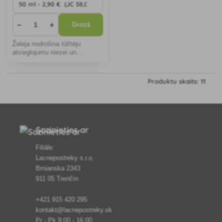
−
+
Grozā
Želeja nodrošina tūlītēju
atvieglojumu niezei un
pietūkumam pēc kukaiņu
dzēlieniem. Kompaktais
iepakojums ir ideāli piemērots
Produktu skaits: 11
ceļošanai. Piemērots jutīgai
ādai, dermatoloģiski pārbau
Sazinieties ar
Filiāle:
Lacnepostreky s.r.o.
Brnianska 2343
911 05 Trenčín
+421 915 420 295
kontakt@lacnepostreky.sk
Pr - Pk 9:00 - 16:00