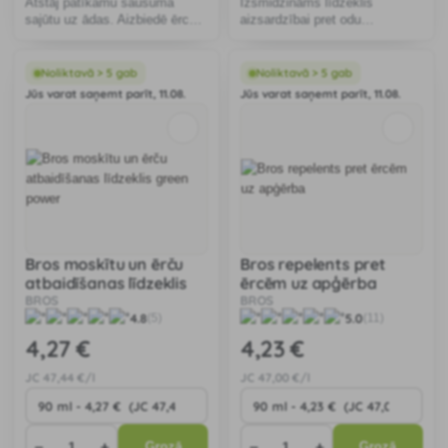
Atstāj patīkamu sausuma
Izsmidzināms līdzeklis
sajūtu uz ādas. Aizbiedē ērces,
aizsardzībai pret odu
odus, odus, mušas un citus
kodumiem un ērcēm. Neveido
dzēlienu kukaiņus. Satur
traipus uz apģērba, nesatur
alvejas ekstraktus un D-
taukus.
Noliktavā > 5 gab
Noliktavā > 5 gab
pantenolu.
Jūs varat saņemt parīt, 11.08.
Jūs varat saņemt parīt, 11.08.
Bros moskītu un ērču
Bros repelents pret
atbaidīšanas līdzeklis
ērcēm uz apģērba
green power
BROS
BROS
5.0
4.8
(11)
(5)
4
,27 €
4
,23 €
JC
47
,44 €/l
JC
47
,00 €/l
−
+
−
+
Grozā
Grozā