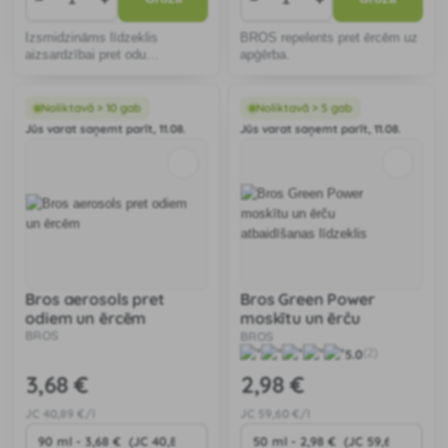
Izsmidzināms līdzeklis
BROS repelents pret ērcēm uz
aizsardzībai pret odu
apģērba.
kodumiem un ērcēm. Nesatur
sintētiskas ķīmiskas vielas.
Noliktavā > 10 gab
Noliktavā > 5 gab
Jūs varat saņemt parīt, 11.08.
Jūs varat saņemt parīt, 11.08.
Bros aerosols pret
Bros Green Power
odiem un ērcēm
moskītu un ērču
BROS
atbaidīšanas līdzeklis
BROS
5.0
(2)
3
,68 €
2
,98 €
JC
40
,89 €/l
JC
59
,60 €/l