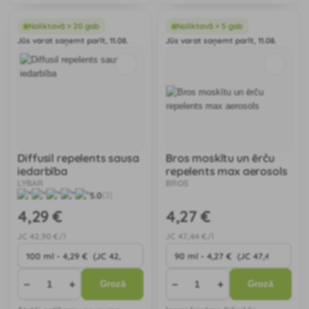
izsmidzināt uz ādas un
matiem. Uzticami atbaida un
matiem, kā arī uz apģērba un
iznīcina ne tikai odus, bet arī
apaviem.
ērces, mušas un mušas.
Noliktavā > 20 gab
Noliktavā > 5 gab
Jūs varat saņemt parīt, 11.08.
Jūs varat saņemt parīt, 11.08.
Diffusil repelents sausa
Bros moskītu un ērču
iedarbība
repelents max aerosols
LYBAR
BROS
5.0
(3)
4
,29 €
4
,27 €
JC
42
,90 €/l
JC
47
,44 €/l
−
+
−
+
Grozā
Grozā