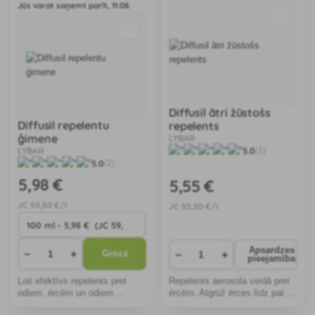
Jūs varat saņemt parīt, 11.08.
Diffusil ātri žūstošs
Diffusil repelentu
repelents
ģimene
LYBAR
LYBAR
5.0
(1)
5.0
(2)
5
,98 €
5
,55 €
JC
59
,80 €/l
JC
55
,50 €/l
Apsardzes
−
+
−
+
Grozā
pieejamība
Ļoti efektīvs repelents pret
Repelents aerosola veidā pret
odiem, ērcēm un odiem.
ērcēm. Atgrūž ērces līdz pat 8
Līdzekli var izsmidzināt uz
stundām pēc lietošanas.