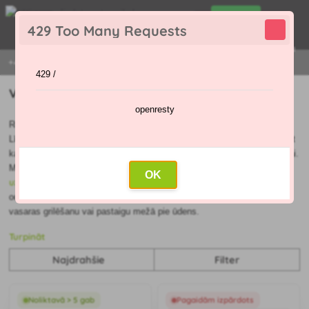
0
429 Too Many Requests
0
,00 €
Menu
+421 915 420 295 | PIRMDIENA - PIEKTDIENA 9:00 - 16:00
429 /
Visdārgākais Repelentu preparāti
openresty
Repelentus izmanto, lai pasargātu no uzmācīgiem kukaiņiem.
odiem un odiem
Līdzekļiem pret dzēlienu kukaiņiem, piemēram,
, jābūt
katra vasaras mīļotāja kosmētikas komplekta neatņemamai sastāvdaļai.
uzklāt
Mūsu klāstā atradīsiet repelentus ādai un matiem, kurus var
arī
OK
uz apģērba
. Preventīvie līdzekļi pret knišļiem pasargās jūs no ērcēm,
odiem, odiem, vijolītēm vai mušām. Jūs varēsiet pilnvērtīgi izbaudīt
vasaras grilēšanu vai pastaigu mežā pie ūdens.
Turpināt
Najdrahšie
Filter
Noliktavā > 5 gab
Pagaidām izpārdots