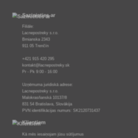
Sazinieties ar
Filiāle:
Lacnepostreky s.r.o.
Brnianska 2343
911 05 Trenčín
+421 915 420 295
kontakt@lacnepostreky.sk
Pr - Pk 9:00 - 16:00
Uzņēmuma juridiskā adrese:
Lacnepostreky s.r.o.
Malokrasňanská 10137/8
831 54 Bratislava, Slovākija
PVN identifikācijas numurs: SK2120731437
Klientiem
Kā mēs iesaiņojam jūsu sūtījumus