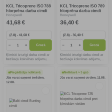
KCL Tricoprene ISO 788
KCL Tricoprene ISO 789
hlorprēna darba cimdi
hlorprēna darba cimdi
Honeywell
Honeywell
ķimikāliju darbam
ķimikālijām
41
,68 €
36
,40 €
−
+
−
+
Grozā
Grozā
Ķīmiski izturīgi darba cimdi ar
Ķīmiski izturīgi darba cimdi ar
bezšuvju kokvilnas adījumu,
bezšuvju kokvilnas adījumu,
izgatavoti no augstas
izgatavoti no augstas
kvalitātes hlorprēna, 30 cm
kvalitātes hlorprēna, 40 cm
gari.
gari.
Piegādātāja noliktavā
Noliktavā > 5 gab
Jūs varat saņemt trešdien,
Jūs varat saņemt otrdien, 11.08.
12.08.