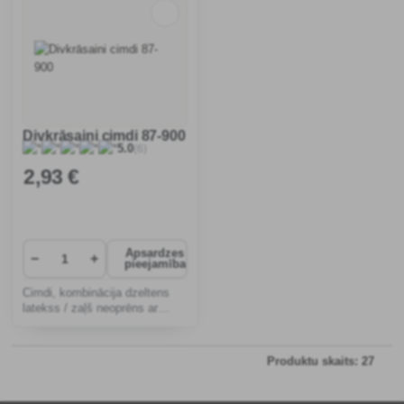
skābēm, alkoholu un
Divkrāsaini cimdi 87-900
(6)
5.0
2
,93 €
Apsardzes
−
+
pieejamība
Cimdi, kombinācija dzeltens
latekss / zaļš neoprēns ar
ķemmētas kokvilnas
oderējumu un rombveida
plaukstu, garums 32 cm,
Produktu skaits: 27
biezums 0,68 mm.