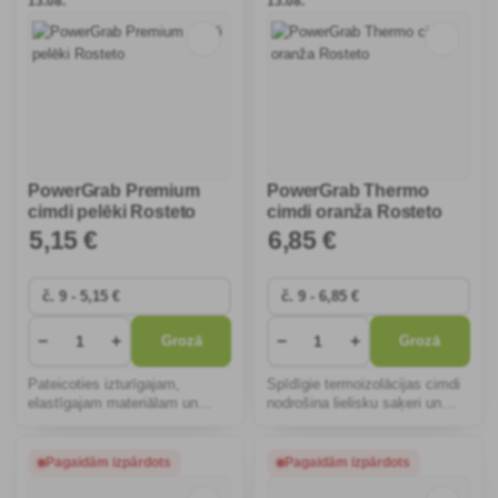
13.08.
13.08.
PowerGrab Premium
PowerGrab Thermo
cimdi pelēki Rosteto
cimdi oranža Rosteto
5
,15 €
6
,85 €
−
+
−
+
Grozā
Grozā
Pateicoties izturīgajam,
Spīdīgie termoizolācijas cimdi
elastīgajam materiālam un
nodrošina lielisku saķeri un
elpojošajam dizainam, pelēkie
aizsardzību pret aukstumu.
darba cimdi nodrošina lielisku
Ideāli piemēroti dārzkopības un
saķeri, drošību un komfortu
celtniecības darbiem skarbos
Pagaidām izpārdots
Pagaidām izpārdots
darbam dārzā vai darbnīcā.
apstākļos, ar augstu