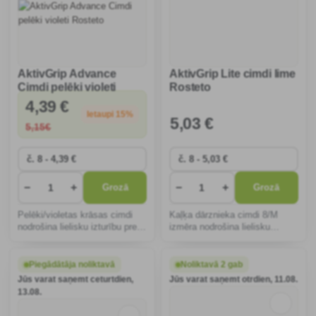
AktivGrip Advance
AktivGrip Lite cimdi lime
Cimdi pelēki violeti
Rosteto
Rosteto
4
,39 €
Ietaupi 15%
5
,03 €
5
,15€
−
+
−
+
Grozā
Grozā
Pelēki/violetas krāsas cimdi
Kaļķa dārznieka cimdi 8/M
nodrošina lielisku izturību pret
izmēra nodrošina lielisku
eļļām un ķimikālijām,
aizsardzību un komfortu.
ergonomisks dizains nodrošina
Ergonomiskais dizains un
komfortu un elastību dārza vai
elpojošais materiāls garantē
Piegādātāja noliktavā
Noliktavā 2 gab
celtniecības darbos. Lielisks
elastību, sausas rokas un
Jūs varat saņemt ceturtdien,
Jūs varat saņemt otrdien, 11.08.
saķeri pat
drošu satvērienu pat mitros
13.08.
aps