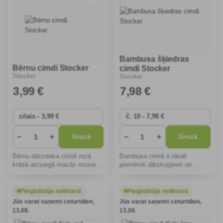
Bambusa šķiedras
Bērnu cimdi Stocker
cimdi Stocker
Stocker
Stocker
3
,99 €
7
,98 €
−
+
−
+
Grozā
Grozā
Bērnu dārznieka cimdi rozā
Bambusa cimdi ir ideāli
krāsā aizsargā mazās rociņas
piemēroti dārzkopjiem un
no netīrumiem un traumām,
nodrošina komfortu un
veicina komfortu darbā un
aizsardzību. Hipoalerģiski,
motivē bērnus izbaudīt jautras
elpojoši un elastīgi, tie
Piegādātāja noliktavā
Piegādātāja noliktavā
aktivitātes brīvā dabā.
nodrošina komfortu darbā un
Jūs varat saņemt ceturtdien,
Jūs varat saņemt ceturtdien,
veicina ekoloģisko ilgtspēju.
13.08.
13.08.