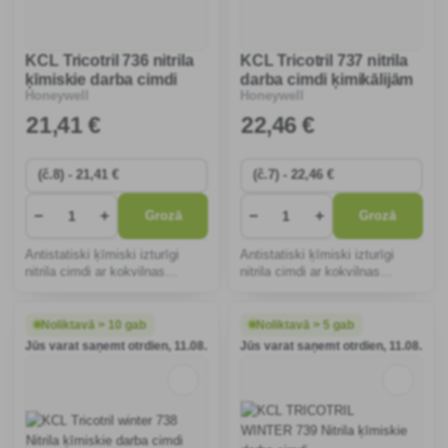
KCL Tricotril 736 nitrila
KCL Tricotril 737 nitrila
ķīmiskie darba cimdi
darba cimdi ķimikālijām
Honeywell
Honeywell
21
,41 €
22
,46 €
−
+
−
+
Grozā
Grozā
Antistatiski ķīmiski izturīgi
Antistatiski ķīmiski izturīgi
nitrila cimdi ar kokvilnas
nitrila cimdi ar kokvilnas
oderējumu, piemēroti smagiem
oderējumu, piemēroti smagiem
ķīmijas darbiem, 30 cm gari.
ķīmijas darbiem, 40 cm gari.
Noliktavā > 10 gab
Noliktavā > 5 gab
Jūs varat saņemt otrdien, 11.08.
Jūs varat saņemt otrdien, 11.08.