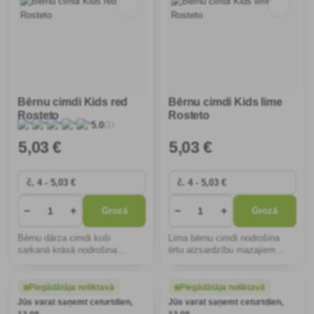
Bērnu cimdi Kids red
Bērnu cimdi Kids lime
Rosteto
Rosteto
(1)
5.0
5
,03 €
5
,03 €
−
+
−
+
Grozā
Grozā
Bērnu dārza cimdi koši
Lima bērnu cimdi nodrošina
sarkanā krāsā nodrošina
ērtu aizsardzību mazajiem
aizsardzību un komfortu
dārzniekiem. Ergonomiskais
mazajām rociņām, tiem ir
dizains un elpojošais materiāls
elastīgs un ergonomisks
nodrošina drošu lietošanu
Piegādātāja noliktavā
Piegādātāja noliktavā
dizains, kas ir ideāli piemērots
dārza darbos un mājas darbos.
Jūs varat saņemt ceturtdien,
Jūs varat saņemt ceturtdien,
drošām un jautrām darbībām d