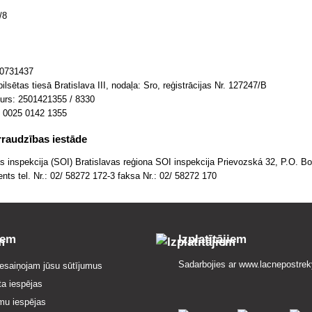
/8
0731437
ilsētas tiesā Bratislava III, nodaļa: Sro, reģistrācijas Nr. 127247/B
rs: 2501421355 / 8330
 0025 0142 1355
raudzības iestāde
as inspekcija (SOI) Bratislavas reģiona SOI inspekcija Prievozská 32, P.O. B
nts tel. Nr.: 02/ 58272 172-3 faksa Nr.: 02/ 58272 170
iem
Izplatītājiem
Sadarbojies ar
www.lacnepostrek
esaiņojam jūsu sūtījumus
ta iespējas
mu iespējas