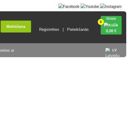
Grozs
0
Meklēšana
Reģistrēties
Pieteikšanās
0
,00 €
ieties ar
LV