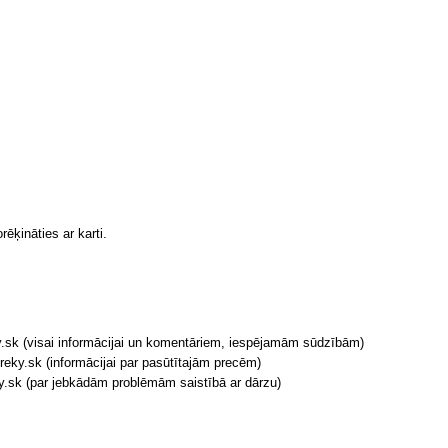
ēķināties ar karti.
.sk (visai informācijai un komentāriem, iespējamām sūdzībām)
ky.sk (informācijai par pasūtītajām precēm)
.sk (par jebkādām problēmām saistībā ar dārzu)