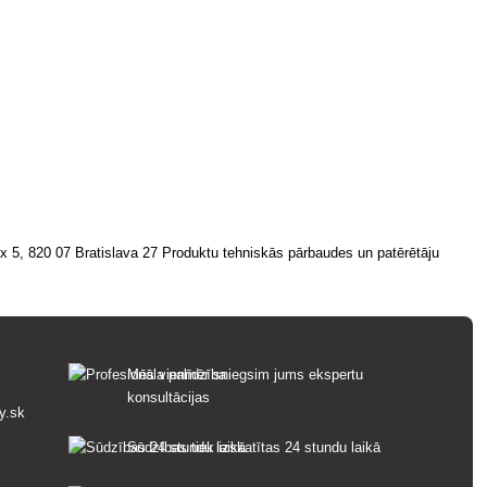
ox 5, 820 07 Bratislava 27 Produktu tehniskās pārbaudes un patērētāju
Mēs vienmēr sniegsim jums ekspertu
konsultācijas
y.sk
Sūdzības tiek izskatītas 24 stundu laikā