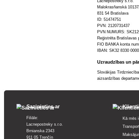
Lacnepostreky s.r.o.
Malokrasňanská 10137
831 54 Bratislava
ID: 51474751
PVN: 2120731437
PVN NUMURS: SK212
Reģistrēta Bratislavas p
FIO BANKA konta numu
IBAN: SK32 8330 0000
Uzraudzības un pār
Slovākijas Tirdzniecīb
aizsardzības departame
Sazinieties ar
Klient
Filiāle:
Kā mēs i
Lacnepostreky s.r.o.
Transpor
Brnianska 2343
Maksāju
911 05 Trenčín