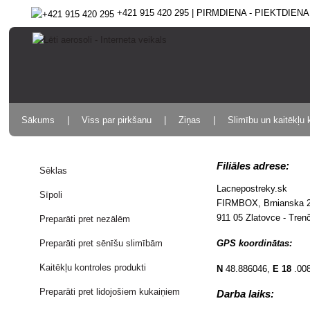
+421 915 420 295 | PIRMDIENA - PIEKTDIENA 9
Sākums
Viss par pirkšanu
Ziņas
Slimību un kaitēkļu 
Filiāles adrese:
Sēklas
Lacnepostreky.sk
Sīpoli
FIRMBOX, Brnianska 
911 05
Zlatovce -
Tren
Preparāti pret nezālēm
Preparāti pret sēnīšu slimībām
GPS koordinātas:
Kaitēkļu kontroles produkti
N
48.886046,
E 18
.00
Preparāti pret lidojošiem kukaiņiem
Darba laiks: