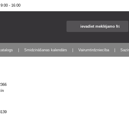
:00 - 16:00
katalogs
Smidzināšanas kalendārs
Vairumtirdzniecība
Sazin
2366
čín
8139