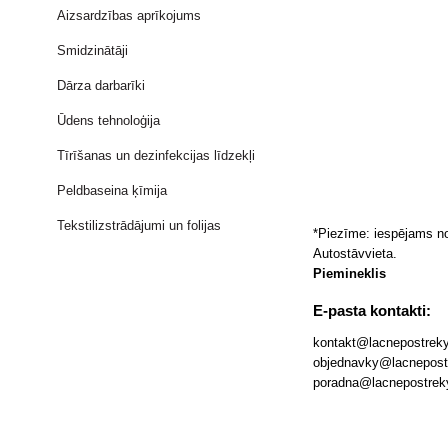
Aizsardzības aprīkojums
Smidzinātāji
Dārza darbarīki
Ūdens tehnoloģija
Tīrīšanas un dezinfekcijas līdzekļi
Peldbaseina ķīmija
Tekstilizstrādājumi un folijas
*Piezīme: iespējams nor
Autostāvvieta.
Piemineklis
E-pasta kontakti:
kontakt@lacnepostreky
objednavky@lacnepostre
poradna@lacnepostreky