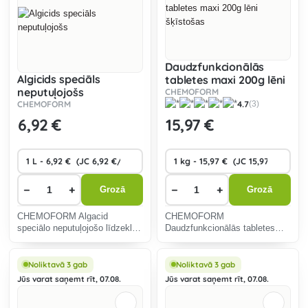
Daudzfunkcionālās
Algicids speciāls
tabletes maxi 200g lēni
neputuļojošs
šķīstošas
CHEMOFORM
CHEMOFORM
4.7
(3)
6
,92 €
15
,97 €
−
+
−
+
Grozā
Grozā
CHEMOFORM Algacid
CHEMOFORM
speciālo neputuļojošo līdzekli
Daudzfunkcionālās tabletes
izmanto aizaugušo aļģu
Maxi 200g ar daudzpusīgu
noņemšanai peldbaseinos.
iedarbību, paredzētas ērtai
baseina ūdens uzturēšanai.
Noliktavā 3 gab
Noliktavā 3 gab
Jūs varat saņemt rīt, 07.08.
Jūs varat saņemt rīt, 07.08.