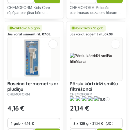
CHEMOFORM Kids Care
CHEMOFORM Peldošs
rūpējas par jūsu bērnu
plastmasas dozators hloram
baseiniem.
vai daudzfunkcionālām baseina
tabletēm.
Noliktavā > 5 gab
Noliktavā > 10 gab
Jūs varat saņemt rīt, 07.08.
Jūs varat saņemt rīt, 07.08.
Baseina termometrs ar
Pārslu kārtridži smilšu
pludiņu
filtrēšanai
CHEMOFORM
CHEMOFORM
5.0
(2)
4
,16 €
21
,14 €