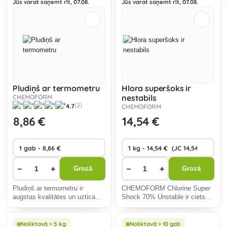
Jūs varat saņemt rīt, 07.08.
Jūs varat saņemt rīt, 07.08.
Pludiņš ar termometru
Hlora superšoks ir
CHEMOFORM
nestabils
4.7
(3)
CHEMOFORM
8
,86 €
14
,54 €
−
+
−
+
Grozā
Grozā
Pludiņš ar termometru ir
CHEMOFORM Chlorine Super
augstas kvalitātes un uzticams
Shock 70% Unstable ir ciets
pludiņš lielu vai mazu hlora vai
hlora granulas ar aptuveni 68%
daudzfunkcionālu tablešu
aktīvā hlora.
dozēšanai.
Noliktavā > 5 kg
Noliktavā > 10 gab