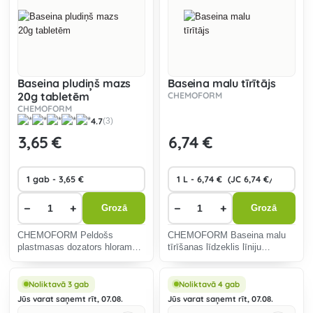
Baseina pludiņš mazs
Baseina malu tīrītājs
20g tabletēm
CHEMOFORM
CHEMOFORM
4.7
(3)
3
,65 €
6
,74 €
−
+
−
+
Grozā
Grozā
CHEMOFORM Peldošs
CHEMOFORM Baseina malu
plastmasas dozators hloram
tīrīšanas līdzeklis līniju
vai daudzfunkcionālām baseina
tīrīšanai gar baseina ūdens
tabletēm.
virsmu.
Noliktavā 3 gab
Noliktavā 4 gab
Jūs varat saņemt rīt, 07.08.
Jūs varat saņemt rīt, 07.08.