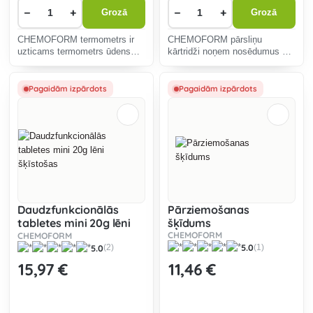
−
+
−
+
Grozā
Grozā
CHEMOFORM termometrs ir
CHEMOFORM pārsliņu
uzticams termometrs ūdens
kārtridži noņem nosēdumus no
temperatūras mērīšanai
baseina ūdens, veidojot
peldbaseinos.
pārsliņas uz smilšu filtra.
Pagaidām izpārdots
Pagaidām izpārdots
Daudzfunkcionālās
Pārziemošanas
tabletes mini 20g lēni
šķīdums
šķīstošas
CHEMOFORM
CHEMOFORM
5.0
5.0
(1)
(2)
15
,97 €
11
,46 €