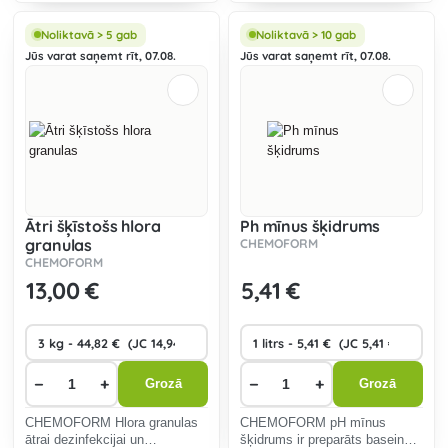
temperatūras mērīšanai
nosēdumu daļiņas.
peldbaseinos.
Noliktavā > 5 gab
Noliktavā > 10 gab
Jūs varat saņemt rīt, 07.08.
Jūs varat saņemt rīt, 07.08.
Ātri šķīstošs hlora
Ph mīnus šķidrums
granulas
CHEMOFORM
CHEMOFORM
13
,00 €
5
,41 €
−
+
−
+
Grozā
Grozā
CHEMOFORM Hlora granulas
CHEMOFORM pH mīnus
ātrai dezinfekcijai un
šķidrums ir preparāts baseina