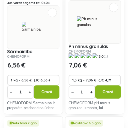
Jūs varat saņemt rīt, 07.08.
Ph mīnus granulas
Sārmainība
CHEMOFORM
CHEMOFORM
5.0
(1)
6
,56 €
7
,06 €
−
+
−
+
Grozā
Grozā
CHEMOFORM Sārmainība ir
CHEMOFORM pH mīnus
preparāts peldbaseina ūdens
granulas izmanto, lai
sārmainības paaugstināšanai.
samazinātu pH līmeni baseina
ūdenī.
Noliktavā 2 gab
Noliktavā > 5 gab