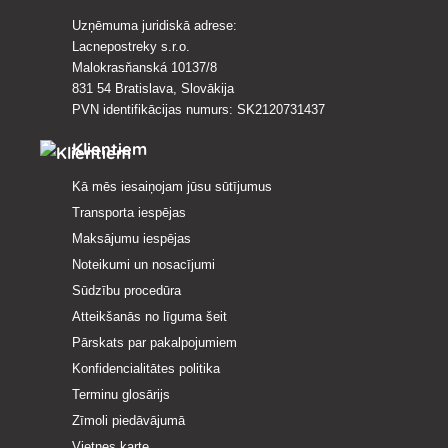
Uzņēmuma juridiskā adrese:
Lacnepostreky s.r.o.
Malokrasňanská 10137/8
831 54 Bratislava, Slovākija
PVN identifikācijas numurs: SK2120731437
Klientiem
Kā mēs iesaiņojam jūsu sūtījumus
Transporta iespējas
Maksājumu iespējas
Noteikumi un nosacījumi
Sūdzību procedūra
Atteikšanās no līguma šeit
Pārskats par pakalpojumiem
Konfidencialitātes politika
Terminu glosārijs
Zīmoli piedāvājumā
Vietnes karte