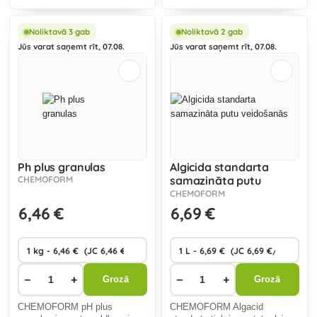
triecienhlorēšanai.
ūdens pH vērtības
samazināšanai no sārmainas
līdz ideālajai vērtībai 7,0 - 7,4.
Noliktavā 3 gab
Noliktavā 2 gab
Jūs varat saņemt rīt, 07.08.
Jūs varat saņemt rīt, 07.08.
Ph plus granulas
Algicida standarta
CHEMOFORM
samazināta putu
veidošanās
CHEMOFORM
6
,46 €
6
,69 €
−
+
−
+
Grozā
Grozā
CHEMOFORM pH plus
CHEMOFORM Algacid