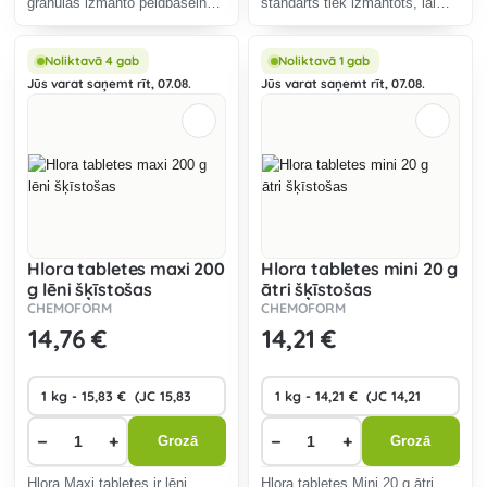
granulas izmanto peldbaseina
standarts tiek izmantots, lai
ūdens pH paaugstināšanai.
likvidētu aizaugušas aļģes
peldbaseinos.
Noliktavā 4 gab
Noliktavā 1 gab
Jūs varat saņemt rīt, 07.08.
Jūs varat saņemt rīt, 07.08.
Hlora tabletes maxi 200
Hlora tabletes mini 20 g
g lēni šķīstošas
ātri šķīstošas
CHEMOFORM
CHEMOFORM
14
,76 €
14
,21 €
−
+
−
+
Grozā
Grozā
Hlora Maxi tabletes ir lēni
Hlora tabletes Mini 20 g ātri