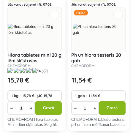
Jūs varat saņemt rīt, 07.08.
Jūs varat saņemt rīt, 07.08.
Rīcība
Hlora tabletes mini 20 g
Ph un hlora testeris 20
lēni šķīstošas
gab
CHEMOFORM
CHEMOFORM
4.5
(2)
15
,78 €
11
,54 €
−
+
−
+
Grozā
Grozā
CHEMOFROM Hlora tabletes
CHEMOFORM tablešu testeris
Mini ir lēni šķīstošas 20 g hlora
pH un hlora mērīšanai baseina
tabletes, kas paredzētas
ūdenī, satur 20 plus 20