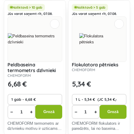
peldbaseina ūdens
tabletes.
dezinfekcijai.
Noliktavā > 10 gab
Noliktavā > 5 gab
Jūs varat saņemt rīt, 07.08.
Jūs varat saņemt rīt, 07.08.
Peldbaseina
Flokulatora pētnieks
termometrs dzīvnieki
CHEMOFORM
CHEMOFORM
6
,68 €
5
,34 €
−
+
−
+
Grozā
Grozā
CHEMOFORM termometrs ar
CHEMOFORM flokulators ir
dzīvnieku motīvu ir uzticams
paredzēts, lai no baseina
termometrs ūdens
ūdens noņemtu netīrumu un