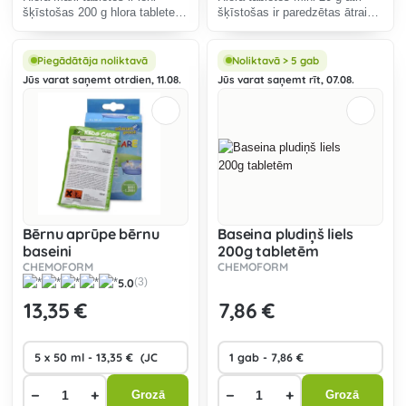
šķīstošas 200 g hlora tabletes,
šķīstošas ir paredzētas ātrai
kas paredzētas peldbaseina
dezinfekcijai un
ūdens dezinfekcijai.
triecienhlorēšanai.
Piegādātāja noliktavā
Noliktavā > 5 gab
Jūs varat saņemt otrdien, 11.08.
Jūs varat saņemt rīt, 07.08.
Bērnu aprūpe bērnu
Baseina pludiņš liels
baseini
200g tabletēm
CHEMOFORM
CHEMOFORM
5.0
(3)
13
,35 €
7
,86 €
−
+
−
+
Grozā
Grozā