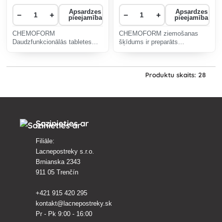
Apsardzes
Apsardzes
−
+
−
+
pieejamība
pieejamība
CHEMOFORM
CHEMOFORM ziemošanas
Daudzfunkcionālās tabletes
šķīdums ir preparāts
MINI 20g ar daudzpusīgu
peldbaseina ūdens uzturēšanai
iedarbību, kas paredzētas ērtai
ziemā.
baseina ūdens uzturēšanai.
Produktu skaits: 28
Sazinieties ar
Filiāle:
Lacnepostreky s.r.o.
Brnianska 2343
911 05 Trenčín
+421 915 420 295
kontakt@lacnepostreky.sk
Pr - Pk 9:00 - 16:00