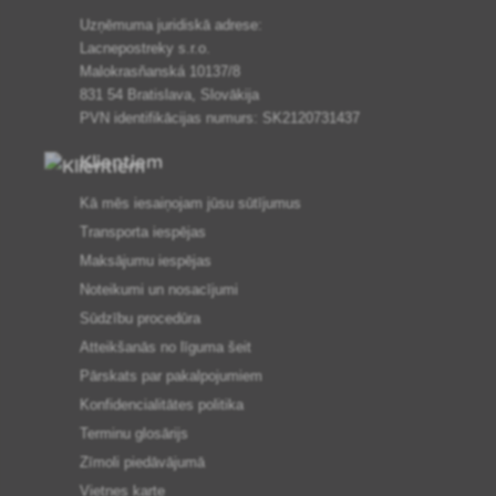
Uzņēmuma juridiskā adrese:
Lacnepostreky s.r.o.
Malokrasňanská 10137/8
831 54 Bratislava, Slovākija
PVN identifikācijas numurs: SK2120731437
Klientiem
Kā mēs iesaiņojam jūsu sūtījumus
Transporta iespējas
Maksājumu iespējas
Noteikumi un nosacījumi
Sūdzību procedūra
Atteikšanās no līguma šeit
Pārskats par pakalpojumiem
Konfidencialitātes politika
Terminu glosārijs
Zīmoli piedāvājumā
Vietnes karte