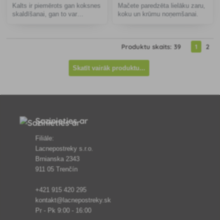
Kalts ir piemērots gan koksnes
Mačete paredzēta lielāku zaru,
skaldīšanai, gan to var
koku un krūmu noņemšanai.
izmantot kā ķīli.
Produktu skaits: 39
1
2
Skatīt vairāk produktu...
Sazinieties ar
Filiāle:
Lacnepostreky s.r.o.
Brnianska 2343
911 05 Trenčín
+421 915 420 295
kontakt@lacnepostreky.sk
Pr - Pk 9:00 - 16:00