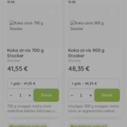
13.08.
13.08.
Koka cirvis 700 g
Koka cirvis 900 g
Stocker
Stocker
Stocker
Stocker
41
,55 €
48
,35 €
−
+
−
+
Grozā
Grozā
700 g smagais meža cirvis
Izturīgais 900 g smagais meža
nodrošina lielisku līdzsvaru un
cirvis ar ergonomisku rokturi
trieciena spēku. Asais tērauda
nodrošina komfortu un
asmens un ergonomiskais
efektivitāti, sagatavojot koksni
rokturis nodrošina efektīvu
vai kopjot kokus, un ir ideāli
Piegādātāja noliktavā
Piegādātāja noliktavā