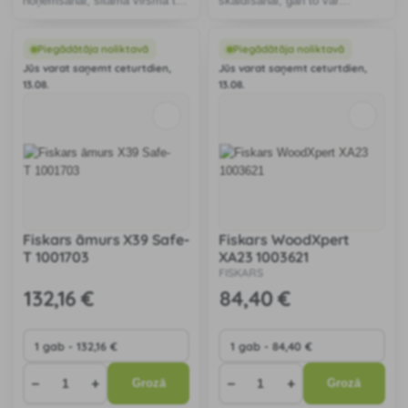
noņemšanai, sitamā virsma to
skaldīšanai, gan to var
laušanai.
izmantot kā ķīli.
Piegādātāja noliktavā
Piegādātāja noliktavā
Jūs varat saņemt ceturtdien,
Jūs varat saņemt ceturtdien,
13.08.
13.08.
Fiskars āmurs X39 Safe-
Fiskars WoodXpert
T 1001703
XA23 1003621
FISKARS
132
,16 €
84
,40 €
−
+
−
+
Grozā
Grozā