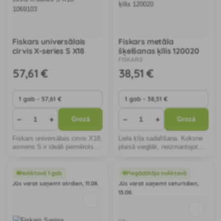
Fiskars universālais
Fiskars metāla
cirvis X-series S X18
šķelšanas ķīlis 120020
1069103
FISKARS
57
,61 €
38
,51 €
−
+
−
+
Grozā
Grozā
Fiskars universālais cirvis X18,
Liela ķīļa sadalīšana. Koksne
asmens S ir ideāli piemērots
plaisā vieglāk, neizmantojot
universālai kapāšanai.
vairāk ķīļu.
Noliktavā 1 gab
Piegādātāja noliktavā
Jūs varat saņemt otrdien, 11.08.
Jūs varat saņemt ceturtdien,
13.08.