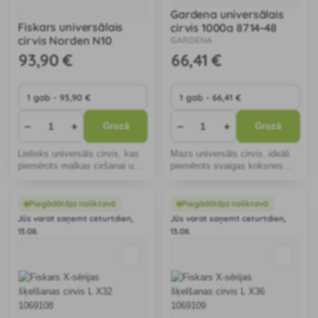
Gardena universālais
Fiskars universālais
cirvis 1000a 8714-48
cirvis Norden N10
GARDENA
1051143
93
,90 €
66
,41 €
−
+
−
+
Grozā
Grozā
Lielisks universāls cirvis, kas
Mazs universāls cirvis, ideāli
piemērots malkas ciršanai un
piemērots svaigas koksnes
sagatavošanai vai nelieliem
ciršanai vai sveķainas koksnes
celtniecības projektiem ap
skaldīšanai.
māju.
Piegādātāja noliktavā
Piegādātāja noliktavā
Jūs varat saņemt ceturtdien,
Jūs varat saņemt ceturtdien,
13.08.
13.08.