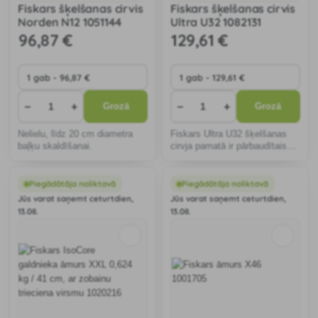
Fiskars šķelšanas cirvis
Fiskars šķelšanas cirvis
Norden N12 1051144
Ultra U32 1082131
96
,87 €
129
,61 €
−
+
−
+
Grozā
Grozā
Nelielu, līdz 20 cm diametra
Fiskars Ultra U32 šķelšanas
baļķu skaldīšanai.
cirvja pamatā ir pārbaudītais
Fiskars ikonisko cirvju asums,
veiktspēja un precizitāte.
Piegādātāja noliktavā
Piegādātāja noliktavā
Jūs varat saņemt ceturtdien,
Jūs varat saņemt ceturtdien,
13.08.
13.08.