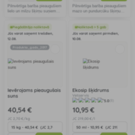
Pilnvērtīga barība pieaugušiem
Pilnvērtīga barība pieaugušiem
lielo un milzu šķirņu suņiem
mazo un pundurcūku šķirņu
70% dzīvnieku izcelsmes
suņiem 73% dzīvnieku
olbaltumvielu.
olbaltumvielu.
Piegādātāja noliktavā
Noliktavā > 5 gab
Jūs varat saņemt trešdien,
Jūs varat saņemt pirmdien,
12.08.
10.08.
Produkta_gads_2017
Ievērojams pieaugušais
Ekosip šķidrums
suns
Vetservis
5.0
(8)
40
,54 €
10
,95 €
JC
2
,70 €/kg
JC
219
,00 €/l