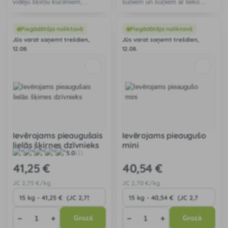
vidēju šķirņu kucēniem,
suņiem un suņiem ar lieko
kaķēniem un laktējošām
svaru. 55% dzīvnieku
kucēm 75 % dzīvnieku
izcelsmes olbaltumvielu.
izcelsmes olbaltumvielu.
Piegādātāja noliktavā
Piegādātāja noliktavā
Jūs varat saņemt trešdien,
Jūs varat saņemt trešdien,
12.08.
12.08.
Ievērojams pieaugušais
Ievērojams pieaugušo
lielās šķirnes dzīvnieks
mini
5.0
(1)
41
,25 €
40
,54 €
JC
2
,75 €/kg
JC
2
,70 €/kg
−
+
−
+
Grozā
Grozā