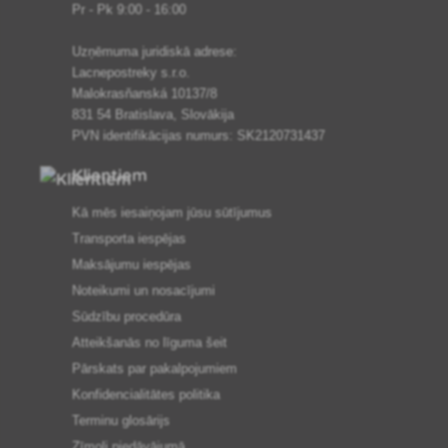
Pr - Pk 9:00 - 16:00
Uzņēmuma juridiskā adrese:
Lacnepostreky s.r.o.
Malokrasňanská 10137/8
831 54 Bratislava, Slovākija
PVN identifikācijas numurs: SK2120731437
Klientiem
Kā mēs iesaiņojam jūsu sūtījumus
Transporta iespējas
Maksājumu iespējas
Noteikumi un nosacījumi
Sūdzību procedūra
Atteikšanās no līguma šeit
Pārskats par pakalpojumiem
Konfidencialitātes politika
Terminu glosārijs
Zīmoli piedāvājumā