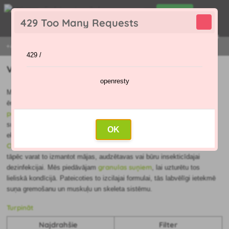
0
429 Too Many Requests
0
,00 €
Menu
+421 915 420 295 | PIRMDIENA - PIEKTDIENA 9:00 - 16:00
429 /
Visdārgākais Audzēšanas piederumi
openresty
Mājdzīvnieku piederumi suņiem aizsargā mājdzīvniekus no blusām,
ērcēm, utīm, utīm, gultasblusām un citām ērcēm. Izvēlieties
pretparazītu apkakles
pretparazītu pipetes
vai
dažādu izmēru
līdzekli ērču noņemšanai no
suņiem. Ja meklējat
mājputniem,
OK
Almus
eksotiem un citiem putniem, esat nonācis īstajā vietā.
Champion ektoparazītu aerosols
iznīcina arī parazītu mikrobus,
tāpēc varat to izmantot mājas, audzētavas vai būru insekticīdajai
granulas suņiem
dezinfekcijai. Mēs piedāvājam
, lai uzturētu tos
lieliskā kondīcijā. Pateicoties to izcilajai formulai, tās labvēlīgi ietekmē
suņa gremošanu un muskuļu un skeleta sistēmu.
Turpināt
Najdrahšie
Filter