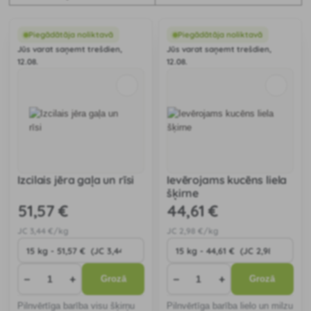
Piegādātāja noliktavā
Piegādātāja noliktavā
Jūs varat saņemt trešdien,
Jūs varat saņemt trešdien,
12.08.
12.08.
Izcilais jēra gaļa un rīsi
Ievērojams kucēns liela
šķirne
51
,57 €
44
,61 €
JC
3
,44 €/kg
JC
2
,98 €/kg
−
+
−
+
Grozā
Grozā
Pilnvērtīga barība visu šķirņu
Pilnvērtīga barība lielo un milzu