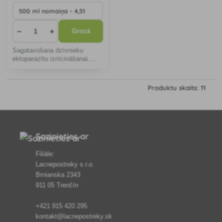
−
+
Grozā
Sagatavošana dzīvnieku
ektoparazītu iznīcināšanai.
Efektīvs pret visām zināmajām
dzīvnieku ektoparazītu sugām,
iznīcina arī mikrobus. Tas ir
Produktu skaits: 11
nekaitīgs cilvēkiem un siltasiņu
dzīvnie
Sazinieties ar
Filiāle:
Lacnepostreky s.r.o.
Brnianska 2343
911 05 Trenčín
+421 915 420 295
kontakt@lacnepostreky.sk