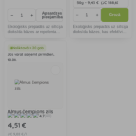
Apsardzes
−
+
−
+
Grozā
pieejamība
Ekoloģisks preparāts uz silīcija
Ekoloģisks preparāts uz silīcija
dioksīda bāzes ar repelenta
dioksīda bāzes, kas efektīvi
iedarbību, kas efektīvi iznīcina
iznīcina ērces mājputnu,
ērces mājputnu, baložu un
baložu un eksotisko putnu
eksotisko putnu audzētavās.
audzētavās.
Noliktavā > 20 gab
Jūs varat saņemt pirmdien,
10.08.
Almus čempions zils
4.7
(40)
4
,51 €
JC
9
,02 €/l