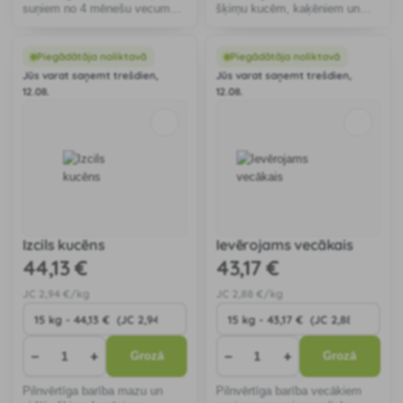
suņiem no 4 mēnešu vecuma
šķirņu kucēm, kaķēniem un
55% dzīvnieku izcelsmes
kucēm laktācijas periodā 74%
olbaltumvielu. Nesatur
dzīvnieku izcelsmes
mājputnu gaļu un kviešu lipekli.
olbaltumvielu.
Piegādātāja noliktavā
Piegādātāja noliktavā
Jūs varat saņemt trešdien,
Jūs varat saņemt trešdien,
12.08.
12.08.
Izcils kucēns
Ievērojams vecākais
44
,13 €
43
,17 €
JC
2
,94 €/kg
JC
2
,88 €/kg
−
+
−
+
Grozā
Grozā
Pilnvērtīga barība mazu un
Pilnvērtīga barība vecākiem