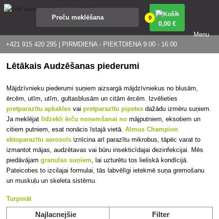
0
0
,00 €
Menu
+421 915 420 295 | PIRMDIENA - PIEKTDIENA 9:00 - 16:00
Lētākais Audzēšanas piederumi
Mājdzīvnieku piederumi suņiem aizsargā mājdzīvniekus no blusām,
ērcēm, utīm, utīm, gultasblusām un citām ērcēm. Izvēlieties
pretparazītu apkakles
vai
pretparazītu pipetes
dažādu izmēru suņiem.
Ja meklējat
līdzekli ērču noņemšanai no
mājputniem, eksotiem un
citiem putniem, esat nonācis īstajā vietā.
Almus Champion
ektoparazītu aerosols
iznīcina arī parazītu mikrobus, tāpēc varat to
izmantot mājas, audzētavas vai būru insekticīdajai dezinfekcijai. Mēs
piedāvājam
granulas suņiem
, lai uzturētu tos lieliskā kondīcijā.
Pateicoties to izcilajai formulai, tās labvēlīgi ietekmē suņa gremošanu
un muskuļu un skeleta sistēmu.
Turpināt
Najlacnejšie
Filter