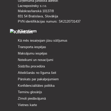
Uzņēmuma juridiskā adrese:
Lacnepostreky s.r.o.
Malokrasňanská 10137/8
831 54 Bratislava, Slovākija
PVN identifikācijas numurs: SK2120731437
Klientiem
Kā mēs iesaiņojam jūsu sūtījumus
Transporta iespējas
Maksājumu iespējas
Noteikumi un nosacījumi
Sūdzību procedūra
Atteikšanās no līguma šeit
Pārskats par pakalpojumiem
Konfidencialitātes politika
Terminu glosārijs
Zīmoli piedāvājumā
Vietnes karte