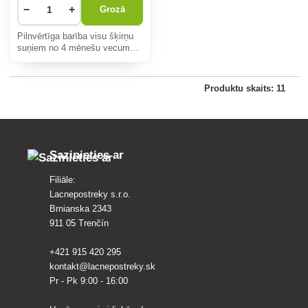
−
+
Grozā
Pilnvērtīga barība visu šķirņu
suņiem no 4 mēnešu vecuma
55% dzīvnieku izcelsmes
olbaltumvielu. Nesatur
mājputnu gaļu un kviešu lipekli.
Produktu skaits: 11
Sazinieties ar
Filiāle:
Lacnepostreky s.r.o.
Brnianska 2343
911 05 Trenčín
+421 915 420 295
kontakt@lacnepostreky.sk
Pr - Pk 9:00 - 16:00