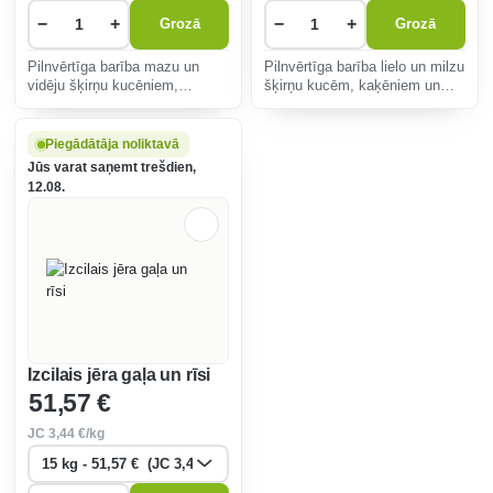
−
+
−
+
Grozā
Grozā
Pilnvērtīga barība mazu un
Pilnvērtīga barība lielo un milzu
vidēju šķirņu kucēniem,
šķirņu kucēm, kaķēniem un
kaķēniem un laktējošām
kucēm laktācijas periodā 74%
kucēm 75 % dzīvnieku
dzīvnieku izcelsmes
izcelsmes olbaltumvielu.
olbaltumvielu.
Piegādātāja noliktavā
Jūs varat saņemt trešdien,
12.08.
Izcilais jēra gaļa un rīsi
51
,57 €
JC
3
,44 €/kg