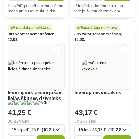
Pilnvērtīga barība pieaugušiem
Pilnvērtīga barība mazo un
mazo un pundurcūku šķirņu
vidējo šķirņu dzīvniekiem.
suņiem 73% dzīvnieku
Receptes pamatā ir jaunākās
olbaltumvielu.
tendences suņu ēdināšanā.
Piegādātāja noliktavā
Piegādātāja noliktavā
Jūs varat saņemt trešdien,
Jūs varat saņemt trešdien,
12.08.
12.08.
Ievērojams pieaugušais
Ievērojams vecākais
lielās šķirnes dzīvnieks
(1)
5.0
41
,25 €
43
,17 €
JC
2
,75 €/kg
JC
2
,88 €/kg