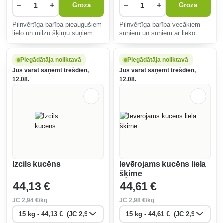
−
+
−
+
Grozā
Grozā
Pilnvērtīga barība pieaugušiem
Pilnvērtīga barība vecākiem
lielo un milzu šķirņu suņiem
suņiem un suņiem ar lieko
70% dzīvnieku izcelsmes
svaru. 55% dzīvnieku
olbaltumvielu.
izcelsmes olbaltumvielu.
Piegādātāja noliktavā
Piegādātāja noliktavā
Jūs varat saņemt trešdien,
Jūs varat saņemt trešdien,
12.08.
12.08.
Izcils kucēns
Ievērojams kucēns liela
šķirne
44
,13 €
44
,61 €
JC
2
,94 €/kg
JC
2
,98 €/kg