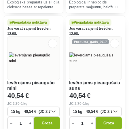
Ekoloģisks preparāts uz silīcija
Ecological ir nebiocīds
dioksīda bāzes ar repelenta
preparāts mājputnu, baložu un
iedarbību, kas efektīvi iznīcina
eksotisko mājputnu
ērces mājputnu, baložu un
audzēšanas vides apstrādei
eksotisko putnu audzētavās.
pret ārējo parazītu (ērču) un
Piegādātāja noliktavā
Piegādātāja noliktavā
pelējumu savairošanos.
Jūs varat saņemt trešdien,
Jūs varat saņemt trešdien,
12.08.
12.08.
Produkta_gads_2017
Ievērojams pieaugušo
Ievērojams pieaugušais
mini
suns
40
,54 €
40
,54 €
JC
2
,70 €/kg
JC
2
,70 €/kg
−
+
−
+
Grozā
Grozā