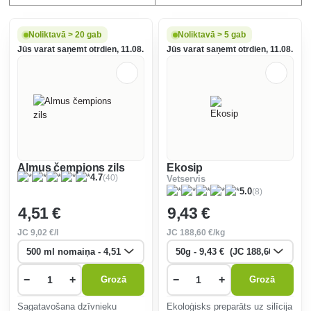
Noliktavā > 20 gab
Noliktavā > 5 gab
Jūs varat saņemt otrdien, 11.08.
Jūs varat saņemt otrdien, 11.08.
Almus čempions zils
Ekosip
(40)
4.7
Vetservis
(8)
5.0
4
,51 €
9
,43 €
JC
9
,02 €/l
JC
188
,60 €/kg
−
+
−
+
Grozā
Grozā
Sagatavošana dzīvnieku
Ekoloģisks preparāts uz silīcija