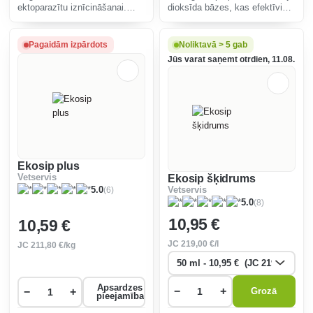
ektoparazītu iznīcināšanai.
dioksīda bāzes, kas efektīvi
Efektīvs pret visām zināmajām
iznīcina ērces mājputnu,
dzīvnieku ektoparazītu sugām,
baložu un eksotisko putnu
iznīcina arī mikrobus. Tas ir
audzētavās.
Pagaidām izpārdots
Noliktavā > 5 gab
nekaitīgs cilvēkiem un siltasiņu
Jūs varat saņemt otrdien, 11.08.
dzīvnie
Ekosip plus
Vetservis
Ekosip šķidrums
(6)
5.0
Vetservis
(8)
5.0
10
,95 €
10
,59 €
JC
219
,00 €/l
JC
211
,80 €/kg
Apsardzes
−
+
−
+
Grozā
pieejamība