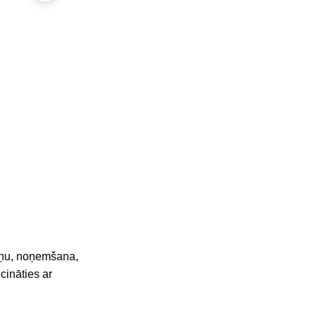
sakņu, noņemšana,
cināties ar