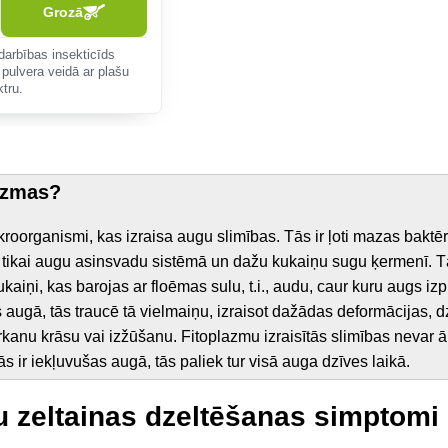
Grozā
darbības insekticīds
 pulvera veidā ar plašu
ktru.
lazmas?
kroorganismi, kas izraisa augu slimības. Tās ir ļoti mazas baktē
o tikai augu asinsvadu sistēmā un dažu kukaiņu sugu ķermenī. T
kaiņi, kas barojas ar floēmas sulu, t.i., audu, caur kuru augs izp
s augā, tās traucē tā vielmaiņu, izraisot dažādas deformācijas,
kanu krāsu vai izžūšanu. Fitoplazmu izraisītās slimības nevar ār
s ir iekļuvušas augā, tās paliek tur visā auga dzīves laikā.
u zeltainas dzeltēšanas simptomi