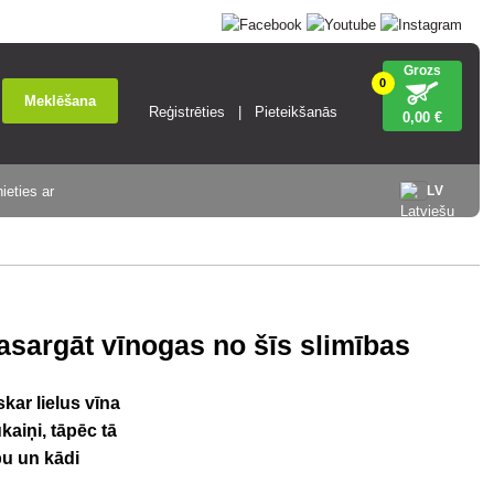
Grozs
0
Meklēšana
Reģistrēties
Pieteikšanās
0
,00 €
ieties ar
LV
pasargāt vīnogas no šīs slimības
skar lielus vīna
kaiņi, tāpēc tā
bu un kādi