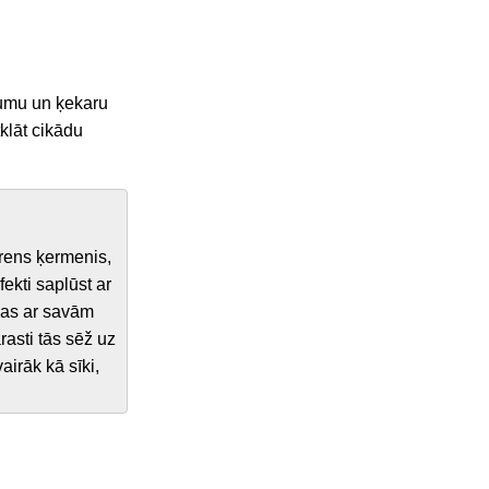
prumu un ķekaru
tklāt cikādu
arens ķermenis,
fekti saplūst ar
īgas ar savām
rasti tās sēž uz
irāk kā sīki,