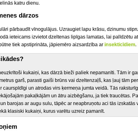
ielinās katru dienu.
imenes dārzos
gulāri pārbaudīt vīnogulājus. Uzraugiet lapu krāsu, dzinumu sti
iodā ieteicams izvietot dzeltenas lipīgas lamatas, lai palīdzētu a
ātbūtne tiek apstiprināta, jāpiemēro aizsardzība ar
insekticīdiem
.
cikādes?
neuzkrītoši kukaiņi, kas dārzā bieži paliek nepamanīti. Tām ir g
etrus garš, parasti gaiši brūns vai dzeltenzaļš, kas ļauj tām per
ir caurspīdīgi un atrodas virs ķermeņa jumta veidā. Tās rakstur
ēkājošajām pakaļkājām un ātru aizbēgšanu, ja tiek traucētas. Pa
n barojas ar augu sulu, tāpēc ar neapbruņotu aci tās izskatās va
ekā klasiski kukaiņi, kurus varētu uzreiz pamanīt.
toņiem