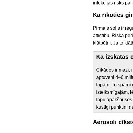
infekcijas risks pal
Kā rīkoties ģ
Pirmais solis ir re
attīstību. Riska per
klātbūtni. Ja to kl
Kā izskatās 
Cikādes ir mazi, 
aptuveni 4–6 milim
lapām. To spārni 
izteiksmīgajām, l
lapu apakšpuses u
kustīgi punktiņi n
Aerosoli cīks