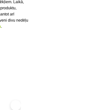
tēkļiem. Laikā,
 produktu,
mantot arī
uveni divu nedēļu
s
.