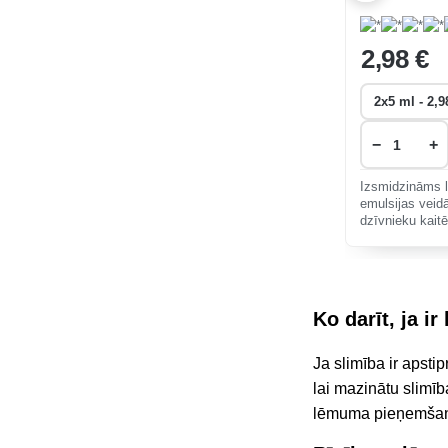
2
,98 €
−
+
Izsmidzināms l
emulsijas veid
dzīvnieku kait
daudziem kult
Ko darīt, ja i
Ja slimība ir apsti
lai mazinātu slimīb
lēmuma pieņemšanu, 