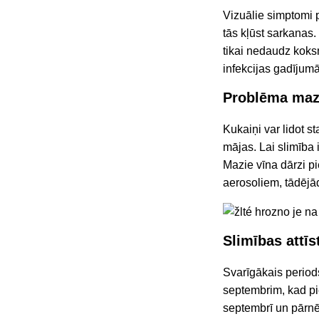
Vizuālie simptomi p
tās kļūst sarkanas.
tikai nedaudz koksn
infekcijas gadījum
Problēma mazi
Kukaiņi var lidot st
mājas. Lai slimība 
Mazie vīna dārzi pi
aerosoliem, tādējād
Slimības attīs
Svarīgākais periods
septembrim, kad pie
septembrī un pārnēs