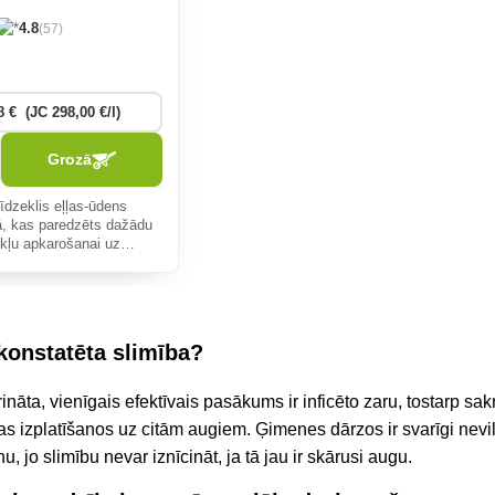
(57)
4.8
Grozā
īdzeklis eļļas-ūdens
ā, kas paredzēts dažādu
ēkļu apkarošanai uz
ūraugiem.
r konstatēta slimība?
prināta, vienīgais efektīvais pasākums ir inficēto zaru, tostarp 
as izplatīšanos uz citām augiem. Ģimenes dārzos ir svarīgi nevil
jo slimību nevar iznīcināt, ja tā jau ir skārusi augu.