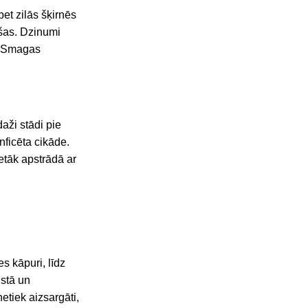
et zilās šķirnēs
ušas. Dzinumi
s. Smagas
daži stādi pie
nficēta cikāde.
retāk apstrādā ar
s kāpuri, līdz
ustā un
etiek aizsargāti,