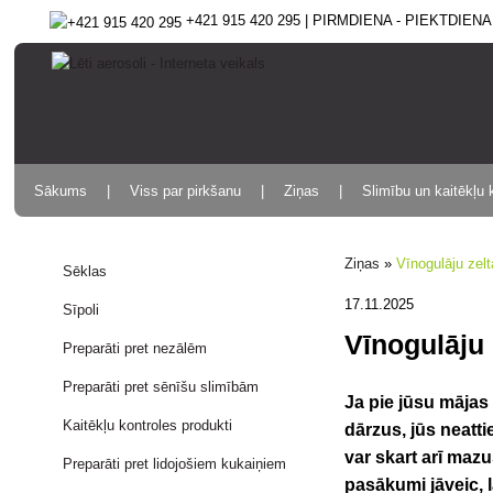
+421 915 420 295 | PIRMDIENA - PIEKTDIENA 9
Sākums
Viss par pirkšanu
Ziņas
Slimību un kaitēkļu 
Ziņas
»
Vīnogulāju zelt
Sēklas
17.11.2025
Sīpoli
Vīnogulāju 
Preparāti pret nezālēm
Preparāti pret sēnīšu slimībām
Ja pie jūsu mājas 
Kaitēkļu kontroles produkti
dārzus, jūs neatti
var skart arī maz
Preparāti pret lidojošiem kukaiņiem
pasākumi jāveic, l