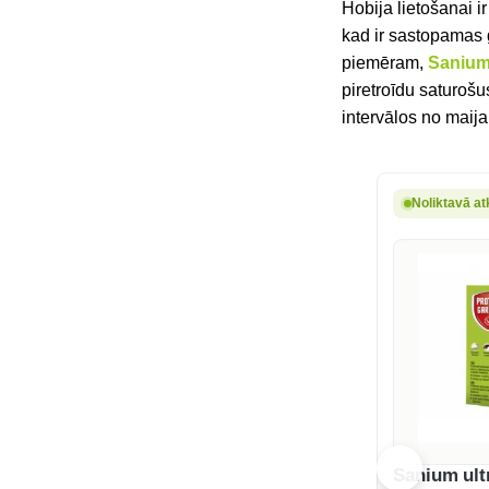
Hobija lietošanai i
kad ir sastopamas 
piemēram,
Sanium
piretroīdu saturošu
intervālos no maij
Noliktavā at
Sanium ult