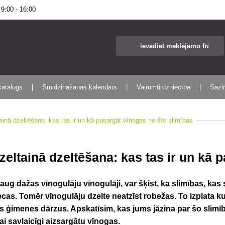
:00 - 16:00
katalogs
Smidzināšanas kalendārs
Vairumtirdzniecība
Sazin
ainā dzeltēšana: kas tas ir un kā pasargāt vīnogas no šīs slimības
zeltainā dzeltēšana: kas tas ir un kā 
aug dažas vīnogulāju vīnogulāji, var šķist, ka slimības, kas 
ecas. Tomēr vīnogulāju dzelte neatzīst robežas. To izplata ku
us ģimenes dārzus. Apskatīsim, kas jums jāzina par šo slimī
ai savlaicīgi aizsargātu vīnogas.