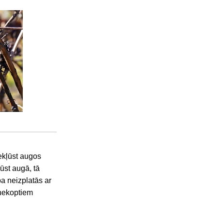
iekļūst augos
ūst augā, tā
ba neizplatās ar
 nekoptiem