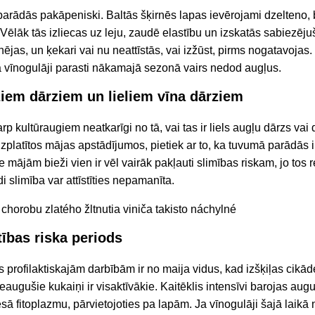
arādās pakāpeniski. Baltās šķirnēs lapas ievērojami dzelteno, b
 Vēlāk tās izliecas uz leju, zaudē elastību un izskatās sabiezēj
ējas, un ķekari vai nu neattīstās, vai izžūst, pirms nogatavoja
ā vīnogulāji parasti nākamajā sezonā vairs nedod augļus.
em dārziem un lieliem vīna dārziem
arp kultūraugiem neatkarīgi no tā, vai tas ir liels augļu dārzs vai 
izplatītos mājas apstādījumos, pietiek ar to, ka tuvumā parādās i
e mājām bieži vien ir vēl vairāk pakļauti slimības riskam, jo tos 
i slimība var attīstīties nepamanīta.
tības riska periods
 profilaktiskajām darbībām ir no maija vidus, kad izšķiļas cikāde
augušie kukaiņi ir visaktīvākie. Kaitēklis intensīvi barojas aug
ā fitoplazmu, pārvietojoties pa lapām. Ja vīnogulāji šajā laikā n