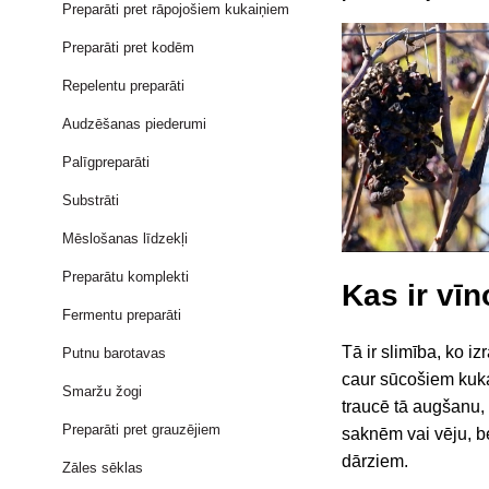
Preparāti pret rāpojošiem kukaiņiem
Preparāti pret kodēm
Repelentu preparāti
Audzēšanas piederumi
Palīgpreparāti
Substrāti
Mēslošanas līdzekļi
Preparātu komplekti
Kas ir vī
Fermentu preparāti
Tā ir slimība, ko i
Putnu barotavas
caur sūcošiem kuka
Smaržu žogi
traucē tā augšanu, 
Preparāti pret grauzējiem
saknēm vai vēju, be
dārziem.
Zāles sēklas