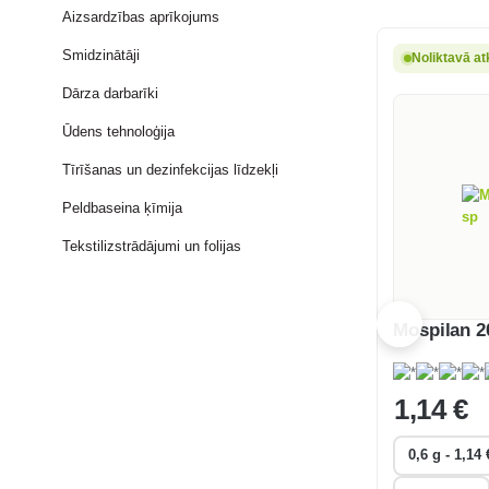
Aizsardzības aprīkojums
Smidzinātāji
Noliktavā at
Dārza darbarīki
Ūdens tehnoloģija
Tīrīšanas un dezinfekcijas līdzekļi
Peldbaseina ķīmija
Tekstilizstrādājumi un folijas
Mospilan 2
1
,14 €