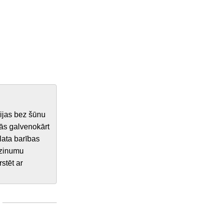
rijas bez šūnu
ās galvenokārt
lata barības
 dzinumu
stēt ar