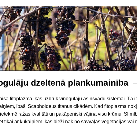
nogulāju dzeltenā plankumainība
zraisa fitoplazma, kas uzbrūk vīnogulāju asinsvadu sistēmai. Tā 
iņiem, īpaši Scaphoideus titanus cikādēm. Kad fitoplazma nokļ
ietekmē ražas kvalitāti un pakāpeniski vājina visu krūmu. Slimī
t tikai ar kukaiņiem, kas bieži nāk no savvaļas veģetācijas vai