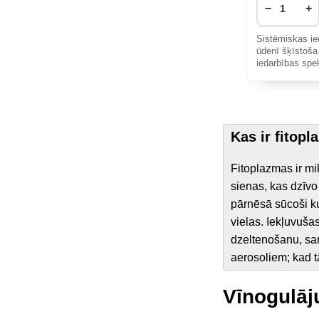
−
+
Sistēmiskas ie
ūdenī šķīstoša
iedarbības spe
Kas ir fitop
Fitoplazmas ir mi
sienas, kas dzīv
pārnēsā sūcoši ku
vielas. Iekļuvuša
dzeltenošanu, sar
aerosoliem; kad tā
Vīnogulāj