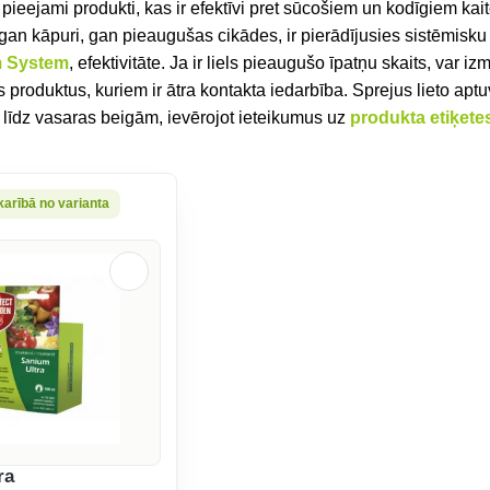
r pieejami produkti, kas ir efektīvi pret sūcošiem un kodīgiem kai
gan kāpuri, gan pieaugušas cikādes, ir pierādījusies sistēmisku
 System
, efektivitāte. Ja ir liels pieaugušo īpatņu skaits, var iz
s produktus, kuriem ir ātra kontakta iedarbība. Sprejus lieto apt
a līdz vasaras beigām, ievērojot ieteikumus uz
produkta etiķete
karībā no varianta
ra