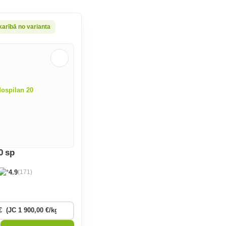
karībā no varianta
0 sp
(171)
4.9