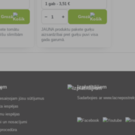
−
+
Grozā
Grozā
ete tomātu
JAUNA produktu pakete gurķu
nīšu slimībām
aizsardzībai pret gurķu puvi visa
gada garumā.
iem
Izplatītājiem
Sadarbojies ar
www.lacnepostrek
esaiņojam jūsu sūtījumus
ta iespējas
mu iespējas
i un nosacījumi
procedūra