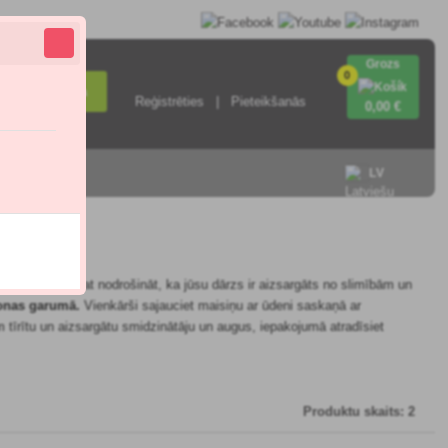
Grozs
0
Meklēšana
Reģistrēties
Pieteikšanās
0
,00 €
ieties ar
LV
ktiem, jūs varat nodrošināt, ka jūsu dārzs ir aizsargāts no slimībām un
zonas garumā.
Vienkārši sajauciet maisiņu ar ūdeni saskaņā ar
 tīrītu un aizsargātu smidzinātāju un augus, iepakojumā atradīsiet
Produktu skaits: 2