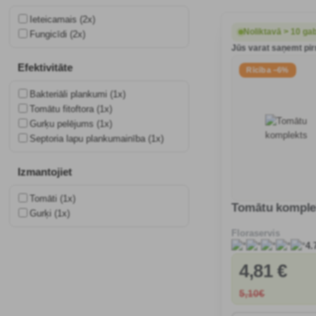
Ieteicamais (2x)
Noliktavā > 10 ga
Fungicīdi (2x)
Jūs varat saņemt pir
Efektivitāte
Rīcība −6%
Bakteriāli plankumi (1x)
Tomātu fitoftora (1x)
Gurķu pelējums (1x)
Septoria lapu plankumainība (1x)
Izmantojiet
Tomāti (1x)
Tomātu komple
Gurķi (1x)
Floraservis
4.
4
,81 €
5
,10€