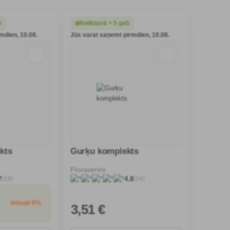
b
Noliktavā > 5 gab
mdien, 10.08.
Jūs varat saņemt pirmdien, 10.08.
kts
Gurķu komplekts
Floraservis
(19)
(24)
7
4.8
Ietaupi 6%
3
,51 €