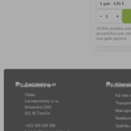
−
+
JAUNA produktu pak
aizsardzībai pret sē
visa gada garumā.
Sazinieties ar
Klient
Filiāle:
Kā mēs i
Lacnepostreky s.r.o.
Transpor
Brnianska 2343
Maksāju
911 05 Trenčín
Noteikum
+421 915 420 295
Sūdzību 