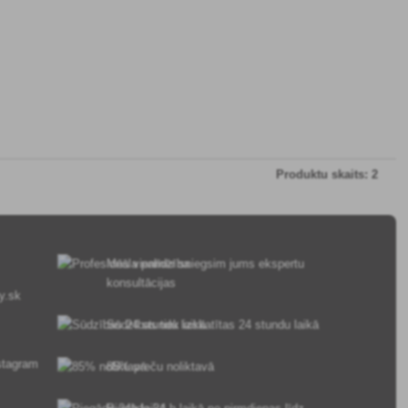
Produktu skaits: 2
Mēs vienmēr sniegsim jums ekspertu
konsultācijas
y.sk
Sūdzības tiek izskatītas 24 stundu laikā
85% preču noliktavā