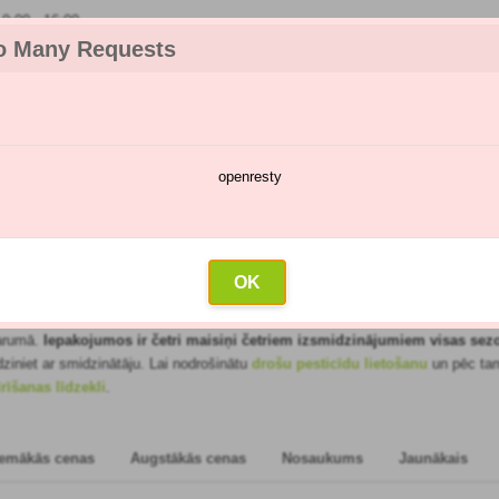
:00 - 16:00
o Many Requests
openresty
katalogs
Smidzināšanas kalendārs
Vairumtirdzniecība
Sazin
lekti
OK
kļiem un slimībām - ātri un vienkārši! Pateicoties
Floraservis produktu komple
garumā.
Iepakojumos ir četri maisiņi četriem izsmidzinājumiem visas se
ziniet ar smidzinātāju. Lai nodrošinātu
drošu pesticīdu lietošanu
un pēc tam
īrīšanas līdzekli
.
emākās cenas
Augstākās cenas
Nosaukums
Jaunākais