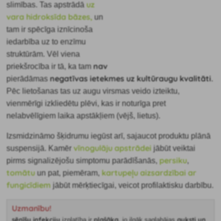
uz
slimības. Tas apstrādā
vara hidroksīda bāzes,
un
tam ir spēcīga iznīcinoša
iedarbība uz to enzīmu
struktūrām. Vēl viena
nav
priekšrocība ir tā, ka tam
negatīvas ietekmes uz kultūraugu kvalitāti
pierādāmas
.
Pēc lietošanas tas uz augu virsmas veido izteiktu,
vienmērīgi izkliedētu plēvi, kas ir noturīga pret
nelabvēlīgiem laika apstākļiem (vējš, lietus).
Izsmidzināmo šķidrumu iegūst arī, sajaucot produktu plānā
vīnogulāju apstrādei
suspensijā. Kamēr
jābūt veiktai
persiku
pirms signalizējošu simptomu parādīšanās,
,
tomātu
kartupeļu
aizsardzībai ar
un pat, piemēram,
fungicīdiem
jābūt mērķtiecīgai, veicot profilaktisku darbību.
Uzmanību!
sēnīšu infekciju
plašāka,
auksti un
izplatība ir
jo ilgāk saglabājas