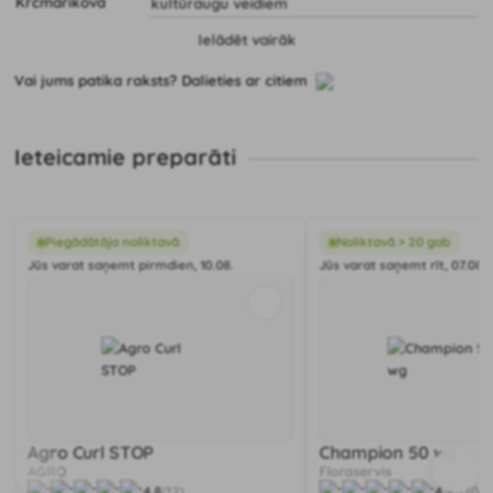
kultūraugu veidiem
Ielādēt vairāk
Vai jums patika raksts? Dalieties ar citiem
Ieteicamie preparāti
Piegādātāja noliktavā
Noliktavā > 20 gab
Jūs varat saņemt pirmdien, 10.08.
Jūs varat saņemt rīt, 07.08.
Agro Curl STOP
Champion 50 wg
AGRO
Floraservis
4.8
4.9
(12)
(170)