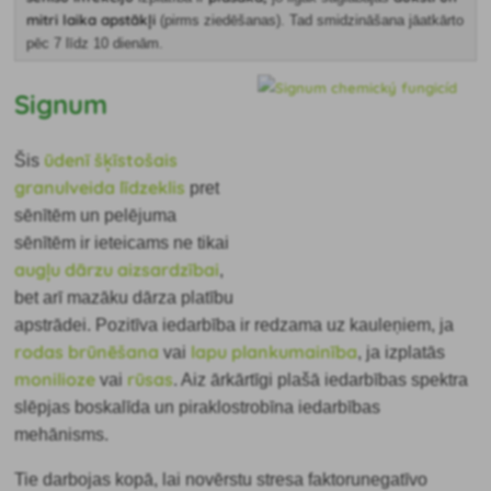
mitri laika apstākļi
(pirms ziedēšanas). Tad smidzināšana jāatkārto
pēc 7 līdz 10 dienām.
Signum
ūdenī šķīstošais
Šis
granulveida līdzeklis
pret
sēnītēm un pelējuma
sēnītēm ir ieteicams ne tikai
augļu dārzu aizsardzībai
,
bet arī mazāku dārza platību
apstrādei. Pozitīva iedarbība ir redzama uz kauleņiem, ja
rodas brūnēšana
lapu plankumainība
vai
, ja izplatās
monilioze
rūsas
vai
. Aiz ārkārtīgi plašā iedarbības spektra
slēpjas boskalīda un piraklostrobīna iedarbības
mehānisms.
Tie darbojas kopā, lai novērstu
stresa faktoru
negatīvo