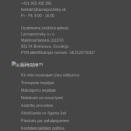
+421 915 420 295
kontakt@lacnepostreky.sk
Pr - Pk 9:00 - 16:00
Uzņēmuma juridiskā adrese:
Lacnepostreky s.r.o.
Malokrasňanská 10137/8
831 54 Bratislava, Slovākija
PVN identifikācijas numurs: SK2120731437
Klientiem
Kā mēs iesaiņojam jūsu sūtījumus
Transporta iespējas
Maksājumu iespējas
Noteikumi un nosacījumi
Sūdzību procedūra
Atteikšanās no līguma šeit
Pārskats par pakalpojumiem
Konfidencialitātes politika