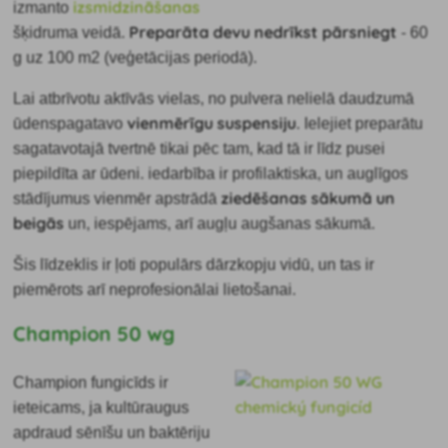
izsmidzināšanas
izmanto
Preparāta devu
nedrīkst pārsniegt
šķidruma veidā.
- 60
g uz 100 m2 (veģetācijas periodā).
Lai atbrīvotu aktīvās vielas, no pulvera
nelielā daudzumā
vienmērīgu suspensiju
ūdens
pagatavo
. Ielejiet preparātu
sagatavotajā tvertnē tikai pēc tam, kad tā ir līdz pusei
piepildīta ar ūdeni. iedarbība ir profilaktiska, un auglīgos
ziedēšanas sākumā un
stādījumus vienmēr apstrādā
beigās
un, iespējams, arī augļu augšanas sākumā.
Šis līdzeklis ir ļoti populārs dārzkopju vidū, un tas ir
piemērots arī neprofesionālai lietošanai.
Champion 50 wg
Champion fungicīds ir
ieteicams, ja kultūraugus
apdraud sēnīšu un baktēriju