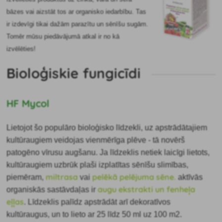
bāzes vai aizstāt tos ar organisko iedarbību. Tas
ir izdevīgi tikai dažām parazītu un sēnīšu sugām.
Tomēr mūsu piedāvājumā atkal ir no kā
izvēlēties!
Bioloģiskie fungicīdi
HF Mycol
Lietojot šo populāro bioloģisko līdzekli, uz apstrādātajiem
kultūraugiem veidojas vienmērīga plēve - tā novērš
patogēno vīrusu augšanu. Ja līdzeklis netiek laicīgi lietots,
kultūraugiem uzbrūk plaši izplatītas sēnīšu slimības,
miltrasa
pelēkā pelējuma sēne.
piemēram,
vai
aktīvās
augu ekstrakti un fenheļa
organiskās sastāvdaļas ir
eļļas
. Līdzeklis palīdz apstrādāt arī dekoratīvos
kultūraugus, un to lieto ar 25 līdz 50 ml uz 100 m2.