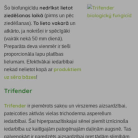
nedrīkst lietot
Šo biofungicīdu
ziedēšanas laikā
(pirms un pēc
To lieto
vakarā
ziedēšanas).
un
atkārto, ja nokrišņi ir spēcīgāki
(vairāk nekā 50 mm dienā).
Preparāta deva vienmēr ir tieši
proporcionāla lapu platības
lielumam. Efektīvākai iedarbībai
produktiem
nekad nelietot kopā ar
uz sēra bāzes
!
Trifender
Trifender
ir piemērots sakņu un virszemes aizsardzībai,
pateicoties aktīvās vielas trichoderma asperellum
iedarbībai. Šai hiperparazītiskajai sēnei piemīt iznīcinoša
iedarbība uz kaitīgajām patogēnajām daļiņām augsnē. Tas
galvenokārt ir paredzēts aizsardzībai pret tādām slimībām