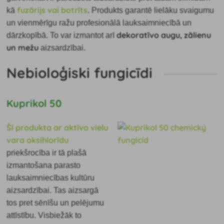
fuzārijs vai botrīts
kā
. Produkts garantē lielāku svaigumu
un vienmērīgu ražu profesionālā lauksaimniecībā un
dekoratīvo augu, zālienu
dārzkopībā. To var izmantot arī
un mežu
aizsardzībai.
Nebioloģiski fungicīdi
Kuprikol 50
Šī produkta ar aktīvo vielu
vara oksihlorīdu
priekšrocība ir
tā plašā
izmantošana parasto
lauksaimniecības kultūru
aizsardzībai. Tas aizsargā
tos pret sēnīšu un pelējumu
attīstību. Visbiežāk to