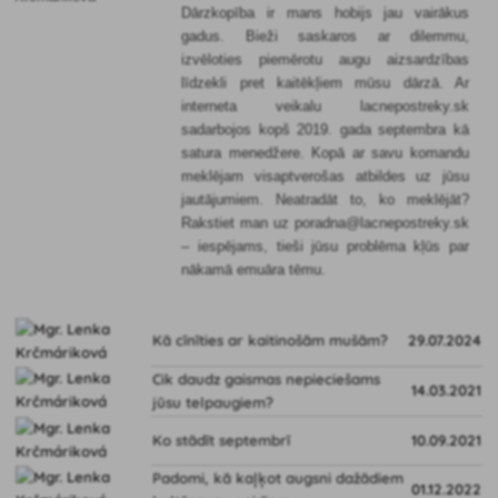
Dārzkopība ir mans hobijs jau vairākus
gadus. Bieži saskaros ar dilemmu,
izvēloties piemērotu augu aizsardzības
līdzekli pret kaitēkļiem mūsu dārzā. Ar
interneta veikalu lacnepostreky.sk
sadarbojos kopš 2019. gada septembra kā
satura menedžere. Kopā ar savu komandu
meklējam visaptverošas atbildes uz jūsu
jautājumiem. Neatradāt to, ko meklējāt?
Rakstiet man uz poradna@lacnepostreky.sk
– iespējams, tieši jūsu problēma kļūs par
nākamā emuāra tēmu.
Kā cīnīties ar kaitinošām mušām?
29.07.2024
Cik daudz gaismas nepieciešams
14.03.2021
jūsu telpaugiem?
Ko stādīt septembrī
10.09.2021
Padomi, kā kaļķot augsni dažādiem
01.12.2022