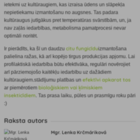
ietekmi uz
kultūraugiem, kas izraisa ūdens un slāpekļa
nepietiekamu izmantošanu no augsnes. Tas padara
kultūraugus jutīgākus pret temperatūras svārstībām, un, ja
nav zaļās iedarbības, metabolisma pamatprocesi nevar
optimāli noritēt.
citu fungicīdu
Ir pierādīts
, ka šī un daudzu
izmantošana
palielina ražas, kā arī kopējo tirgus produkcijas apjomu. Lai
profilaktiskā iedarbība būtu efektīvāka, regulāri novērojiet
arī pārziemojošo kaitēkļu iedarbību uz dažādiem
efektīvi apkarot tos
kultūraugiem.stādījumu platības un
bioloģiskiem vai ķīmiskiem
ar piemērotiem
insekticīdiem
. Tas prasa laiku, pūles un prasmīgu roku pāri
:)
Raksta autors
Mgr. Lenka Krčmáriková