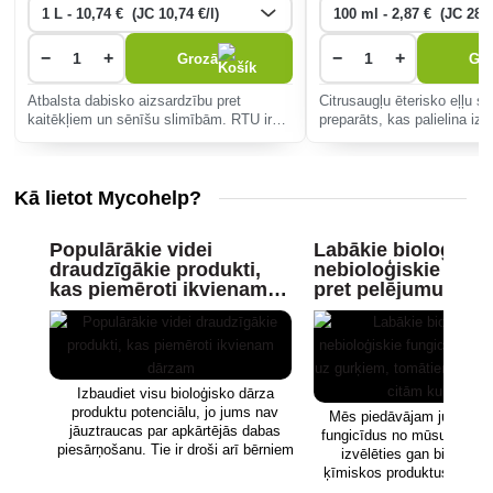
−
+
−
+
Grozā
Gr
Atbalsta dabisko aizsardzību pret
Citrusaugļu ēterisko eļļu s
kaitēkļiem un sēnīšu slimībām. RTU ir
preparāts, kas palielina izt
paredzēts tūlītējai lietošanai bez
efektīvi cīnās pret sēnīšu 
atšķaidīšanas.
miltrasu.
Kā lietot Mycohelp?
Populārākie videi
Labākie bioloģiski
draudzīgākie produkti,
nebioloģiskie fungi
kas piemēroti ikvienam
pret pelējumu uz
dārzam
gurķiem, tomātiem
kartupeļiem un cit
kultūrām
Izbaudiet visu bioloģisko dārza
produktu potenciālu, jo jums nav
Mēs piedāvājam jums po
jāuztraucas par apkārtējās dabas
fungicīdus no mūsu klāsta.
piesārņošanu. Tie ir droši arī bērniem
izvēlēties gan bioloģis
un dzīvniekiem.
ķīmiskos produktus. Lasiet 
uzzinātu, kuri ir ideāli pie