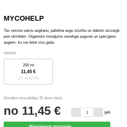
MYCOHELP
Tas veicina sakņu augšanu, palielina augu izturību un dabiski aizsargā
pret slimībām. Organisks risinājums veselīgai augsnei un spēcīgiem
augiem, ko var lietot visu gadu.
Varianti
250 ml
11
,45 €
(JC
45
,80 €/l)
Zemākā cena pēdējo 30 dienu laikā:
no
11
,45 €
gab
Pievienot grozam