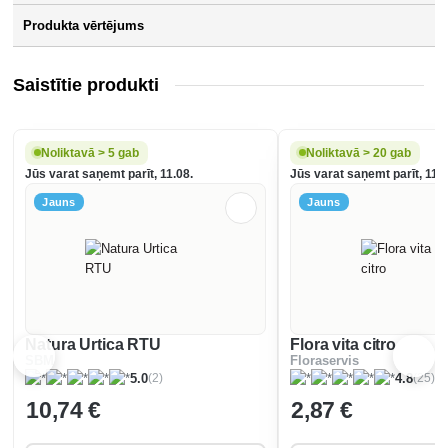
Produkta vērtējums
Saistītie produkti
Noliktavā > 5 gab
Noliktavā > 20 gab
Jūs varat saņemt parīt, 11.08.
Jūs varat saņemt parīt, 11.0
Jauns
Jauns
Natura Urtica RTU
Flora vita citro
SBM
Floraservis
(2)
(25)
5.0
4.8
10
,74 €
2
,87 €