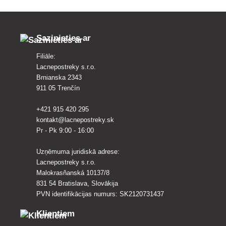
dārzam!
Sazinieties ar
Filiāle:
Lacnepostreky s.r.o.
Brnianska 2343
911 05 Trenčín
+421 915 420 295
kontakt@lacnepostreky.sk
Pr - Pk 9:00 - 16:00
Uzņēmuma juridiskā adrese:
Lacnepostreky s.r.o.
Malokrasňanská 10137/8
831 54 Bratislava, Slovākija
PVN identifikācijas numurs: SK2120731437
Klientiem