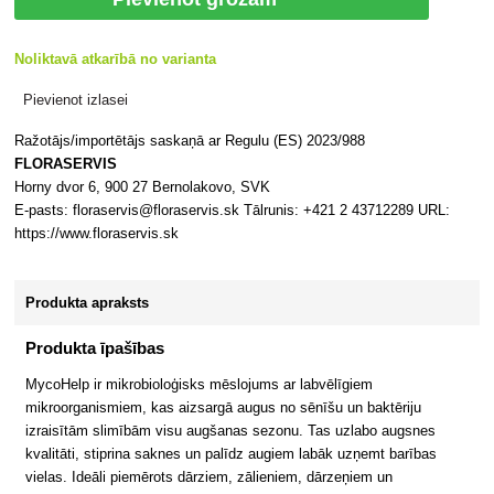
Noliktavā atkarībā no varianta
Pievienot izlasei
Ražotājs/importētājs saskaņā ar Regulu (ES) 2023/988
FLORASERVIS
Horny dvor 6, 900 27 Bernolakovo, SVK
E-pasts: floraservis@floraservis.sk Tālrunis: +421 2 43712289 URL:
https://www.floraservis.sk
Produkta apraksts
Produkta īpašības
MycoHelp ir mikrobioloģisks mēslojums ar labvēlīgiem
mikroorganismiem, kas aizsargā augus no sēnīšu un baktēriju
izraisītām slimībām visu augšanas sezonu. Tas uzlabo augsnes
kvalitāti, stiprina saknes un palīdz augiem labāk uzņemt barības
vielas. Ideāli piemērots dārziem, zālieniem, dārzeņiem un