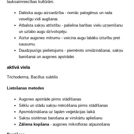
lauksaimniecības kultūrām.
Dabiska augu aizsardzība - nomāc patogēnus un rada
veselīgu vidi augšanai.
Atbalsta sakņu attīstību - palielina barības vielu uzņemšanu
un uzlabo augu dzīvotspēju.
Aiztur augsnes mitrumu - veicina augu labāku izturību pret
sausumu.
Daudzpusīgs pielietojums - piemērots smidzināšanai, sakņu
barošanai un augsnes apstrādei.
aktīvā viela
Trichoderma, Bacillus subtilis
Lietošanas metodes
Augsnes apstrāde pirms stādīšanas
Sēklu un stādu sakņu mērcēšana pirms stādīšanas
Apsmidzināšana uz lapām veģetācijas laikā
Sakņu sistēmas barošana ar virskārtu apliešanu
Zāliena kopšana
- augsnes mikrofloras atjaunošana