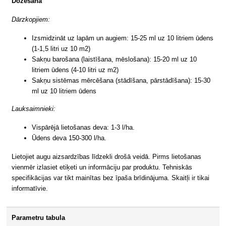
Dozēšana
Dārzkopjiem:
Izsmidzināt uz lapām un augiem: 15-25 ml uz 10 litriem ūdens
(1-1,5 litri uz 10 m2)
Sakņu barošana (laistīšana, mēslošana): 15-20 ml uz 10
litriem ūdens (4-10 litri uz m2)
Sakņu sistēmas mērcēšana (stādīšana, pārstādīšana): 15-30
ml uz 10 litriem ūdens
Lauksaimnieki:
Vispārējā lietošanas deva: 1-3 l/ha.
Ūdens deva 150-300 l/ha.
Lietojiet augu aizsardzības līdzekli drošā veidā. Pirms lietošanas
vienmēr izlasiet etiķeti un informāciju par produktu. Tehniskās
specifikācijas var tikt mainītas bez īpaša brīdinājuma. Skaitļi ir tikai
informatīvie.
Parametru tabula