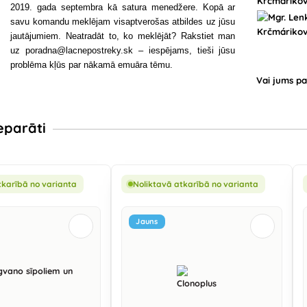
2019. gada septembra kā satura menedžere. Kopā ar
savu komandu meklējam visaptverošas atbildes uz jūsu
jautājumiem. Neatradāt to, ko meklējāt? Rakstiet man
uz poradna@lacnepostreky.sk – iespējams, tieši jūsu
problēma kļūs par nākamā emuāra tēmu.
Vai jums pa
eparāti
tkarībā no varianta
Noliktavā atkarībā no varianta
Jauns