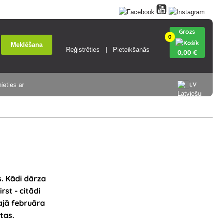
Grozs
0
Meklēšana
Reģistrēties
Pieteikšanās
0
,00 €
LV
ieties ar
s. Kādi dārza
st - citādi
ajā februāra
etas
.