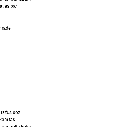
āties par
 izžūs bez
akām tās
iem, zelta lietus