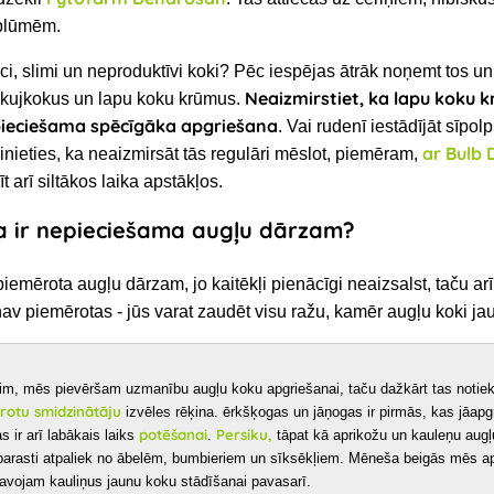
 plūmēm.
eci, slimi un neproduktīvi koki? Pēc iespējas ātrāk noņemt tos un
Neaizmirstiet, ka
lapu koku 
 skujkokus un lapu koku krūmus.
epieciešama spēcīgāka apgriešana
. Vai rudenī iestādījāt sīpol
ar Bulb 
inieties, ka neaizmirsāt tās regulāri mēslot, piemēram,
t arī siltākos laika apstākļos.
 ir nepieciešama augļu dārzam?
iemērota augļu dārzam, jo kaitēkļi pienācīgi neaizsalst, taču ar
nav piemērotas
- jūs varat zaudēt visu ražu, kamēr augļu koki jau
im, mēs pievēršam uzmanību augļu koku apgriešanai, taču dažkārt tas notiek
rotu smidzinātāju
izvēles rēķina.
ērkšķogas un jāņogas ir pirmās, kas jāapg
potēšanai
Persiku,
as
ir arī labākais laiks
.
tāpat kā aprikožu un kauleņu augļ
 parasti atpaliek no ābelēm, bumbieriem un sīksēkļiem. Mēneša beigās mēs 
tavojam kauliņus jaunu koku stādīšanai pavasarī.