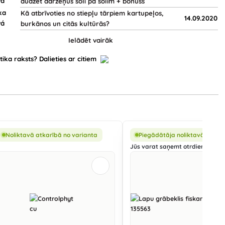
audzēt dārzeņus soli pa solim + bonuss
Kā atbrīvoties no stiepļu tārpiem kartupeļos,
14.09.2020
burkānos un citās kultūrās?
Ielādēt vairāk
tika raksts? Dalieties ar citiem
Noliktavā atkarībā no varianta
Piegādātāja noliktavā
Jūs varat saņemt otrdien, 11.08.