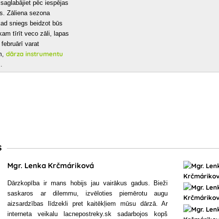
saglabājiet pēc iespējas
as. Zāliena sezona
kad sniegs beidzot būs
am tīrīt veco zāli, lapas
februārī varat
dārza instrumentu
am,
.
s
Mgr. Lenka Krčmáriková
Dārzkopība ir mans hobijs jau vairākus gadus. Bieži
saskaros ar dilemmu, izvēloties piemērotu augu
aizsardzības līdzekli pret kaitēkļiem mūsu dārzā. Ar
interneta veikalu lacnepostreky.sk sadarbojos kopš