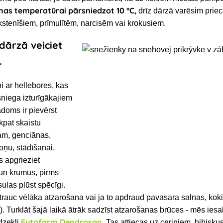
nas temperatūrai pārsniedzot 10 °C,
drīz dārzā varēsim priec
stenīšiem, prīmulītēm, narcisēm vai krokusiem.
dārzā veiciet
.
i ar hellebores, kas
 sniega izturīgākajiem
adoms ir pievērst
ikpat skaistu
am, genciānas,
oņu, stādīšanai.
s apgrieziet
un krūmus, pirms
sulas plūst spēcīgi.
trauc vēlāka atzarošana vai ja to apdraud pavasara salnas, koki
. Turklāt šajā laikā ātrāk sadzīst atzarošanas brūces - mēs ies
Fytofarm Dendrosan
īdzekli
. Tas attiecas uz ceriņiem, hibiskus