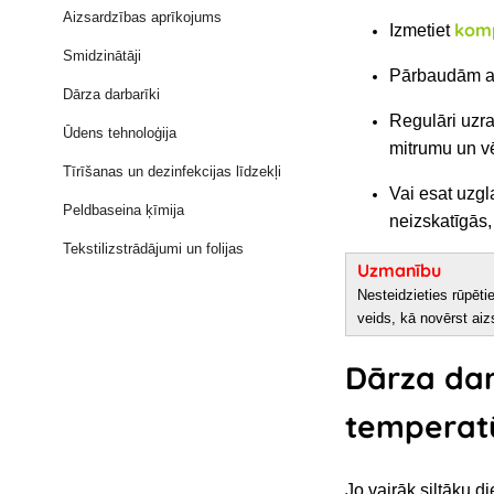
Aizsardzības aprīkojums
kom
Izmetiet
Smidzinātāji
Pārbaudām au
Dārza darbarīki
Regulāri uz
Ūdens tehnoloģija
mitrumu un v
Tīrīšanas un dezinfekcijas līdzekļi
Vai esat uzgl
Peldbaseina ķīmija
neizskatīgās,
Tekstilizstrādājumi un folijas
Uzmanību
Nesteidzieties rūpēti
veids, kā novērst aizs
Dārza dar
temperat
Jo vairāk siltāku 