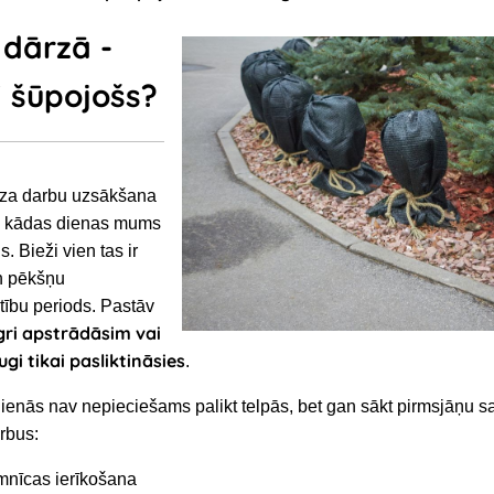
 dārzā -
i šūpojošs?
za darbu uzsākšana
tā, kādas dienas mums
s. Bieži vien tas ir
n pēkšņu
tību periods. Pastāv
gri apstrādāsim vai
gi tikai pasliktināsies
.
 dienās nav nepieciešams palikt telpās, bet gan sākt pirmsjāņu
rbus:
umnīcas ierīkošana