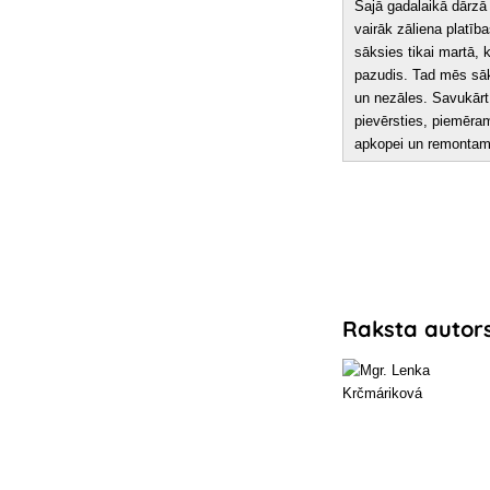
Šajā gadalaikā dārzā 
vairāk zāliena platīb
sāksies tikai martā, 
pazudis. Tad mēs sāk
un nezāles. Savukārt 
pievērsties, piemēr
apkopei un remontam
Raksta autor