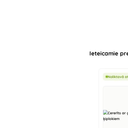
Ieteicamie pr
Noliktavā a