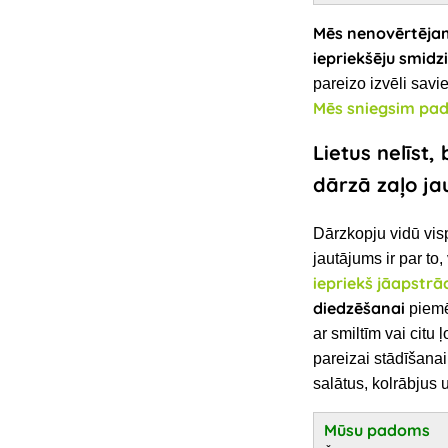
Mēs nenovērtēja
iepriekšēju smid
pareizo izvēli sav
Mēs sniegsim pa
Lietus nelīst,
dārzā zaļo ja
Dārzkopju vidū vis
jautājums ir par to,
iepriekš jāapstrā
diedzēšanai
piemēr
ar smiltīm vai citu
pareizai stādīšana
salātus, kolrābjus
Mūsu padoms