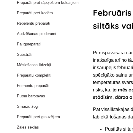
Preparāti pret rāpojošiem kukaiņiem
Februāris
Preparāti pret kodēm
siltāks va
Repelentu preparāti
Audzēšanas piederumi
Palīgpreparāti
Pirmspavasara dār
Substrāti
ir atkarīga arī no 
Mēslošanas līdzekļi
ir sarūpējis februāri
spēcīgāko salnu u
Preparātu komplekti
temperatūras svārs
Fermentu preparāti
ja mēs a
risks, ka,
Putnu barotavas
stādīsim
dārza au
,
Smaržu žogi
Pat vissliktākajās
labiekārtošanas da
Preparāti pret grauzējiem
Zāles sēklas
Pusiltās silt