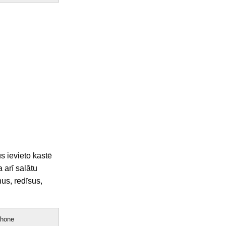
s ievieto kastē
 arī salātu
us, redīsus,