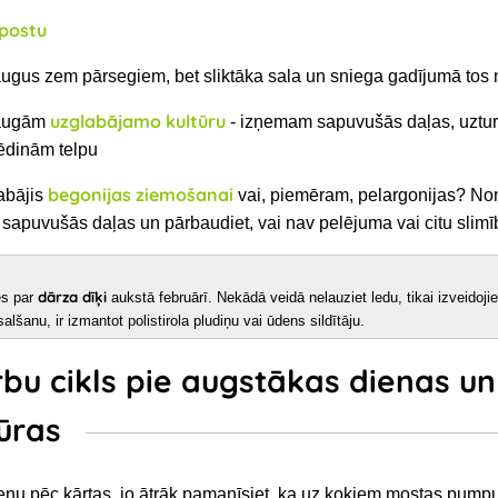
postu
gus zem pārsegiem, bet sliktāka sala un sniega gadījumā tos
uzglabājamo kultūru
raugām
- izņemam sapuvušās daļas, uztu
ēdinām telpu
begonijas ziemošanai
abājis
vai, piemēram, pelargonijas? No
 sapuvušās daļas un pārbaudiet, vai nav pelējuma vai citu slimī
dārza dīķi
es par
aukstā februārī. Nekādā veidā nelauziet ledu, tikai izveidoji
alšanu, ir izmantot polistirola pludiņu vai ūdens sildītāju.
bu cikls pie augstākas dienas un
ūras
dienu pēc kārtas, jo ātrāk pamanīsiet, ka uz kokiem mostas pum