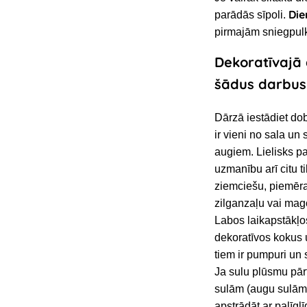
Die
parādās sīpoli.
pirmajām sniegpulk
Dekoratīvajā 
šādus darbus
Dārzā iestādiet dob
ir vieni no sala un
augiem. Lielisks p
uzmanību arī citu t
ziemciešu, piemēr
zilganzaļu vai mag
Labos laikapstākļo
dekoratīvos kokus 
tiem ir pumpuri un 
Ja sulu plūsmu pār
sulām (augu sulām)
apstrādāt ar palīgl