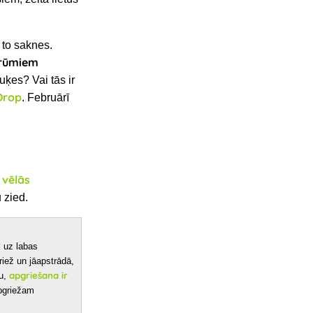
 to saknes.
krūmiem
puķes? Vai tās ir
Drop
. Februārī
vēlās
ī
 zied.
 uz labas
riež un jāapstrādā,
apgriešana ir
u,
apgriežam