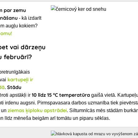
m par zemu
zināšanu
- kā izdarīt
iem augļu kokiem?
domu!
 bet vai dārzeņu
u februārī?
pretrunīgākais
kartupeļi ir
 vai
dā
Stādu
.
10 līdz 15 °C temperatūra
oti apstākļi ir
gaišā vietā. Kartupeļu
 ļoti irdenu augsni. Pirmspavasara darbos uzmanība tiek pievērsta
ziemas ķiploku apstrādei
i un
. Siltumnīcās mēs stādām burkān
 un līdz mēneša beigām arī tomātu un piparu sēklas.