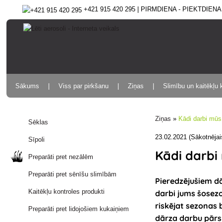
+421 915 420 295 | PIRMDIENA - PIEKTDIENA 9
Sākums
Viss par pirkšanu
Ziņas
Slimību un kaitēkļu 
Ziņas
»
Kādi darbi mūs
Sēklas
23.02.2021 (Sākotnējai
Sīpoli
Kādi darbi
Preparāti pret nezālēm
Preparāti pret sēnīšu slimībām
Pieredzējušiem dā
Kaitēkļu kontroles produkti
darbi jums šosezo
riskējat sezonas 
Preparāti pret lidojošiem kukaiņiem
dārza darbu pārs