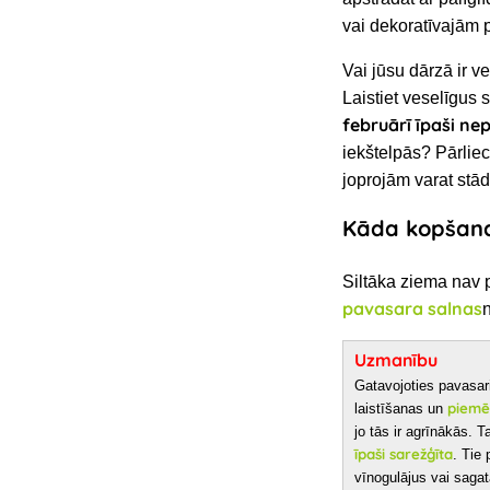
vai dekoratīvajām
Vai jūsu dārzā ir v
Laistiet veselīgus
februārī īpaši n
iekštelpās? Pārliec
joprojām varat stādī
Kāda kopšana
Siltāka ziema nav p
pavasara salnas
Uzmanību
Gatavojoties pavasar
piemē
laistīšanas un
jo tās ir agrīnākās.
T
īpaši sarežģīta
. Tie
vīnogulājus vai saga