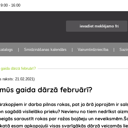
:00 - 16:00
katalogs
Smidzināšanas kalendārs
Vairumtirdzniecība
Sazin
 gaida dārzā februārī?
s raksts: 21.02.2021)
 mūs gaida dārzā februārī?
rzkopjiem ir darba pilnas rokas, pat ja ārā joprojām ir sal
n sagādā vislielāko prieku? Nevienu no tiem nedrīkst aizmir
beigās saraustīt rokas par ražas bojāeju un neveiksmēm.
Š
katā esam apkopojuši visas svarīgākās dārzā veicamās li