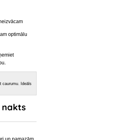
 neizvācam
ram optimālu
ņemiet
bu.
et caurumu. Ideāls
 nakts
puri un pamazām