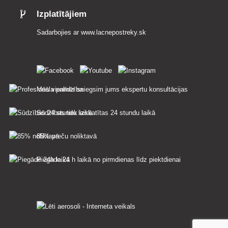
Izplatītājiem
Sadarbojies ar
www.lacnepostreky.sk
Mēs vienmēr sniegsim jums ekspertu konsultācijas
Sūdzības tiek izskatītas 24 stundu laikā
85% preču noliktavā
Piegāde 24 h laikā no pirmdienas līdz piektdienai