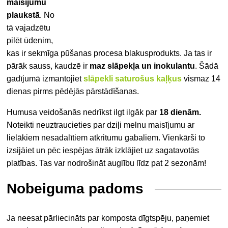
maisījumu
plaukstā
. No
tā vajadzētu
pilēt ūdenim,
kas ir sekmīga pūšanas procesa blakusprodukts. Ja tas ir
pārāk sauss, kaudzē ir
maz slāpekļa un inokulantu
. Šādā
gadījumā izmantojiet
slāpekli saturošus kaļķus
vismaz 14
dienas pirms pēdējās pārstādīšanas.
Humusa veidošanās nedrīkst ilgt ilgāk par
18 dienām.
Noteikti neuztraucieties par dziļi melnu maisījumu ar
lielākiem nesadalītiem atkritumu gabaliem. Vienkārši to
izsijāiet un pēc iespējas ātrāk izklājiet uz sagatavotās
platības. Tas var nodrošināt auglību līdz pat 2 sezonām!
Nobeiguma padoms
Ja neesat pārliecināts par komposta dīgtspēju, paņemiet