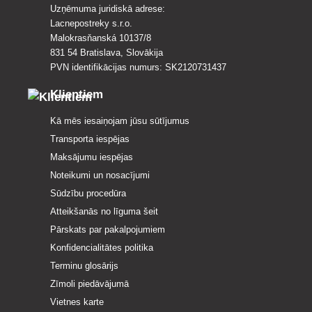
Uzņēmuma juridiskā adrese:
Lacnepostreky s.r.o.
Malokrasňanská 10137/8
831 54 Bratislava, Slovākija
PVN identifikācijas numurs: SK2120731437
Klientiem
Kā mēs iesaiņojam jūsu sūtījumus
Transporta iespējas
Maksājumu iespējas
Noteikumi un nosacījumi
Sūdzību procedūra
Atteikšanās no līguma šeit
Pārskats par pakalpojumiem
Konfidencialitātes politika
Terminu glosārijs
Zīmoli piedāvājumā
Vietnes karte