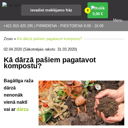
0
0
,00 €
Menu
+421 915 420 295 | PIRMDIENA - PIEKTDIENA 9:00 - 16:00
Ziņas
»
Kā dārzā pašiem pagatavot kompostu?
02.04.2020 (Sākotnējais raksts: 31.03.2020)
Kā dārzā pašiem pagatavot
kompostu?
Bagātīga raža
dārzā
nenonāk
vienā naktī
vai ar
dārza