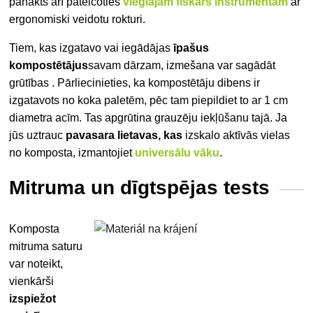
panākts arī pateicoties
vieglajam fiskars instrumentam
ar
ergonomiski veidotu rokturi.
Tiem, kas izgatavo vai iegādājas
īpašus
kompostētājus
savam dārzam, izmešana var sagādāt
grūtības
. Pārliecinieties, ka kompostētāju dibens ir
izgatavots no koka paletēm, pēc tam piepildiet to ar 1 cm
diametra acīm. Tas apgrūtina grauzēju iekļūšanu tajā. Ja
jūs uztrauc
pavasara lietavas, kas
izskalo aktīvās vielas
no komposta, izmantojiet
universālu vāku
.
Mitruma un dīgtspējas tests
Komposta
mitruma saturu
var noteikt,
vienkārši
izspiežot