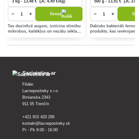
−
+
−
+
Grozā
Gr
Tas dezinficē augsni, iznīcina slimību
Dabisks bakteriāli fermen
mikrobus, kaitēkļus un nezāļu sēklas.
produkts, kas ievērojami 
To lieto pavasara un rudens
organisko augu atkritum
mēslošanai ne vēlāk kā 14 dienas
kompostēšanu.
pirms stādīšanas.
Sazinieties ar
Filiāle:
Lacnepostreky s.r.o.
Brnianska 2343
911 05 Trenčín
+421 915 420 295
kontakt@lacnepostreky.sk
Pr - Pk 9:00 - 16:00