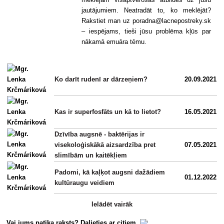
jautājumiem. Neatradāt to, ko meklējāt?
Rakstiet man uz poradna@lacnepostreky.sk
– iespējams, tieši jūsu problēma kļūs par
nākamā emuāra tēmu.
Ko darīt rudenī ar dārzeņiem?
20.09.2021
Kas ir superfosfāts un kā to lietot?
16.05.2021
Dzīvība augsnē - baktērijas ir
visekoloģiskākā aizsardzība pret
07.05.2021
slimībām un kaitēkļiem
Padomi, kā kaļķot augsni dažādiem
01.12.2022
kultūraugu veidiem
Ielādēt vairāk
Vai jums patika raksts? Dalieties ar citiem