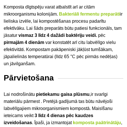
Komposta dīgtspēju varat atbalstīt arī ar citām
mikroorganismu kolonijām.
Bakteriāli fermentu preparāti
ir
lieliska izvēle, lai
kompostēšanas procesu padarītu
efektīvāku. Lai šāds preparāts būtu patiesi funkcionāls, tam
jāsatur
vismaz 3 līdz 4 dažādi baktēriju veidi.
pēc
pirmajām 4 dienām
var konstatēt arī citu labvēlīgo vielu
efektivitāti. Kompostam pakāpeniski jākļūst tumšākam,
jāpalielinās temperatūrai (līdz 65 °C pēc pirmās nedēļas)
un jāvilganšam.
Pārvietošana
Lai nodrošinātu
pietiekamu gaisa plūsmu
,
ir svarīgi
materiālu pārmest
. Pretējā gadījumā tas būtu nāvējoši
labvēlīgajiem mikroorganismiem kompostā. Maisīšanu
ieteicams veikt
3 līdz 4 dienas pēc kaudzes
izveidošanas
. Īpaši, ja izmantojat
komposta paātrinātāju
,