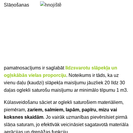
Slāņošanas
pamatnosacījums ir saglabāt
līdzsvarotu slāpekļa un
ogļskābās vielas proporciju
. Noteikums ir tāds, ka uz
vienu daļu (kaudzi) slāpekļa maisījumu jāuzliek 20 līdz 30
daļas oglekli saturošu maisījumu ar minimālo tilpumu 1 m3.
Kūlas
veidošanu sāciet ar oglekli saturošiem materiāliem,
piemēram,
zariem, salmiem, lapām, papīru, mizu vai
koksnes skaidām
. Jo vairāk uzmanības pievērsīsiet pirmā
slāņa saturam, jo efektīvāk veicināsiet sagatavotā materiāla
aerācijas un drenāžas funkciju.