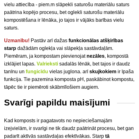
vielu attiecība - piem.m slāpekli saturošu materiālu saturs
paātrina kopējo procesu, bet oglekli saturošu materiālu
kompostēšana ir lēnāka, jo tajos ir vājāks barības vielu
saturs.
Uzmanību!
Pastāv arī dažas
funkcionālas atšķirības
starp
dažādām oglekļa vai slāpekļa sastāvdaļām.
Piemēram, ja kompostam pievienojat
nezāles
, kompostā
izklājiet lapas.
Valrieksti
sadalās lēnāk, bet tajos ir daudz
tanīnu un
fungicīdu
vielas juglona. arī
skujkokiem
ir īpaša
funkcija. Tie pazemina komposta pH, paskābinot kompostu,
tāpēc tie ir piemēroti skābmīlošiem augiem.
Svarīgi papildu maisījumi
Kad komposts ir pagatavots no nepieciešamajām
izejvielām, ir svarīgi ne tik daudz paātrināt procesu, bet gan
padarīt aktīvās sastāvdaļas efektīvākas. Starp
tā