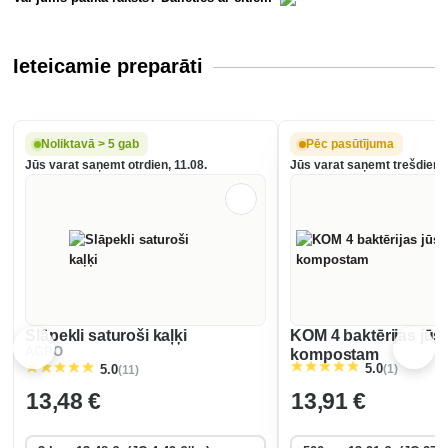
Ieteicamie preparāti
Noliktavā > 5 gab
Pēc pasūtījuma
Jūs varat saņemt otrdien, 11.08.
Jūs varat saņemt trešdien, 
Slāpekli saturoši kaļķi
KOM 4 baktērijas jūs
AGRO
kompostam
(1)
5.0
(11)
5.0
13
,48 €
13
,91 €