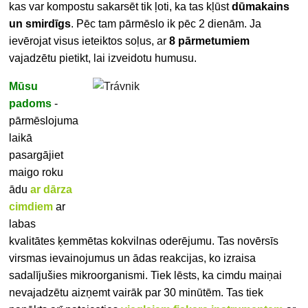
kas var kompostu sakarsēt tik ļoti, ka tas kļūst
dūmakains
un smirdīgs
. Pēc tam pārmēslo ik pēc 2 dienām. Ja
ievērojat visus ieteiktos soļus, ar
8 pārmetumiem
vajadzētu pietikt, lai izveidotu humusu.
Mūsu
padoms
-
pārmēslojuma
laikā
pasargājiet
maigo roku
ādu
ar dārza
cimdiem
ar
labas
kvalitātes ķemmētas kokvilnas oderējumu. Tas novērsīs
virsmas ievainojumus un ādas reakcijas, ko izraisa
sadalījušies mikroorganismi. Tiek lēsts, ka cimdu maiņai
nevajadzētu aizņemt vairāk par 30 minūtēm. Tas tiek