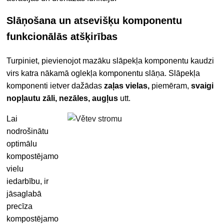
Slāņošana un atsevišķu komponentu
funkcionālās atšķirības
Turpiniet, pievienojot mazāku slāpekļa komponentu kaudzi
virs katra nākamā oglekļa komponentu slāņa. Slāpekļa
komponenti ietver dažādas
zaļas vielas,
piemēram,
svaigi
nopļautu zāli, nezāles, augļus
utt.
Lai
nodrošinātu
optimālu
kompostējamo
vielu
iedarbību, ir
jāsaglabā
precīza
kompostējamo