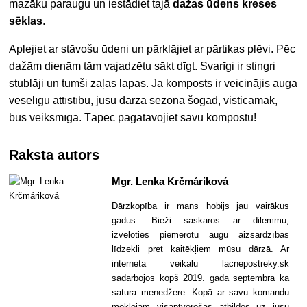
mazāku paraugu un iestādiet tajā
dažas ūdens kreses
sēklas
.
Aplejiet ar stāvošu ūdeni un pārklājiet ar pārtikas plēvi. Pēc
dažām dienām tām vajadzētu sākt dīgt. Svarīgi ir stingri
stublāji un tumši zaļas lapas. Ja komposts ir veicinājis auga
veselīgu attīstību, jūsu dārza sezona šogad, visticamāk,
būs veiksmīga. Tāpēc pagatavojiet savu kompostu!
Raksta autors
Mgr. Lenka Krčmáriková
Dārzkopība ir mans hobijs jau vairākus
gadus. Bieži saskaros ar dilemmu,
izvēloties piemērotu augu aizsardzības
līdzekli pret kaitēkļiem mūsu dārzā. Ar
interneta veikalu lacnepostreky.sk
sadarbojos kopš 2019. gada septembra kā
satura menedžere. Kopā ar savu komandu
meklējam visaptverošas atbildes uz jūsu