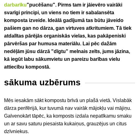
darbarīku
"pucēšanu".
Pirms tam ir jāievēro vairāki
svarīgi principi, un viens no tiem ir sabalansēta
komposta izveide. Ideālā gadījumā tas būtu jāveido
pašiem gan no dārza, gan virtuves atkritumiem. Tā tiek
atdalītas pārējās organiskās vielas, kas pakāpeniski
pārvēršas par humusa materiālu. Lai pēc dažām
nedēļām jūsu dārzā "dīgtu" melnais zelts, jums jāzina,
kā iegūt labu sākumvietu un pareizu barības vielu
attiecību kompostā.
sākuma uzbērums
Mēs iesakām sākt kompostu brīvā un plašā vietā. Vislabāk
dārza perifērijā, kur tuvumā nav vairāk mājokļu vai mājiņu.
Galvenokārt tāpēc, ka komposts izdala nepatīkamu smaku
un ar savu saturu piesaista kukaiņus, grauzējus un citus
dzīvniekus.