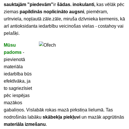
sauktajām "piedevām"
ir
šādas. inokulanti,
kas vēlāk pēc
ziemas
papildinās noplicināto augsni
, piemēram,
urīnviela, nopļautā zāle.zāle, miruša dzīvnieka ķermenis, kā
arī antioksidanta iedarbību veicinošas vielas - costahoy vai
pelašķi.
Mūsu
padoms
-
pievienotā
materiāla
iedarbība būs
efektīvāka, ja
to sagriezīsiet
pēc iespējas
mazākos
gabaliņos. Vislabāk rokas mazā pirkstiņa lielumā. Tas
nodrošinās labāku
skābekļa piekļuvi
un mazāk apgrūtinās
materiāla izmešanu
.