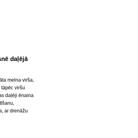
snē daļējā
ta melna virša,
 tāpēc viršu
as daļēji ēnaina
tīšanu,
a, ar drenāžu