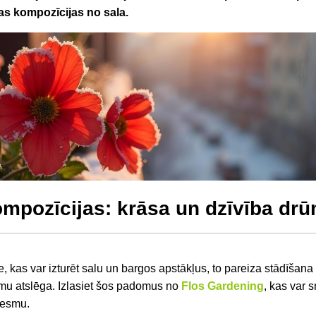
as kompozīcijas no sala.
mpozīcijas: krāsa un dzīvība dr
, kas var izturēt salu un bargos apstākļus, to pareiza stādīšana
mu atslēga. Izlasiet šos padomus no
Flos Gardening
, kas var 
vesmu.