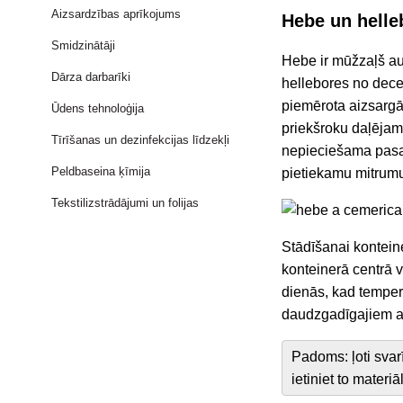
Aizsardzības aprīkojums
Hebe un helle
Smidzinātāji
Hebe ir mūžzaļš au
Dārza darbarīki
hellebores no dece
piemērota aizsargā
Ūdens tehnoloģija
priekšroku daļējam
Tīrīšanas un dezinfekcijas līdzekļi
nepieciešama pasarg
Peldbaseina ķīmija
pietiekamu mitrumu,
Tekstilizstrādājumi un folijas
Stādīšanai kontein
konteinerā centrā v
dienās, kad temper
daudzgadīgajiem aug
Padoms: ļoti svar
ietiniet to materi