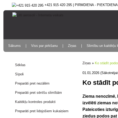
+421 915 420 295 | PIRMDIENA - PIEKTDIENA 9
Sākums
Viss par pirkšanu
Ziņas
Slimību un kaitēkļu 
Ziņas
»
Ko stādīt pod
Sēklas
01.01.2026 (Sākotnējai
Sīpoli
Ko stādīt 
Preparāti pret nezālēm
Preparāti pret sēnīšu slimībām
Ziema nenozīmē, k
Kaitēkļu kontroles produkti
izvēlēti ziemas n
Pateicoties iztur
Preparāti pret lidojošiem kukaiņiem
ziedus podos pat a