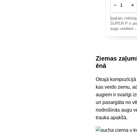
−
+
Īpašais mēsloj
SUPER P ir pi
augu veidiem -
dārzeņiem un d
Ziemas zaļumi
ēnā
Otrajā kompozīcijā
kas veido zemu, ad
augiem ir svarīgi i
un pasargāta no vē
nodrošinās augu ve
trauka apakšā.