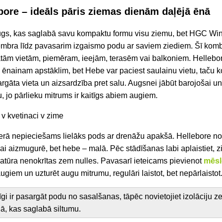
bore – ideāls pāris ziemas dienām daļējā ēnā
gs, kas saglabā savu kompaktu formu visu ziemu, bet HGC Wint
mbra līdz pavasarim izgaismo podu ar saviem ziediem. Šī kombi
tām vietām, piemēram, ieejām, terasēm vai balkoniem. Hellebo
 ēnainam apstāklim, bet Hebe var paciest saulainu vietu, taču k
āta vieta un aizsardzība pret salu. Augsnei jābūt barojošai un 
 jo pārlieku mitrums ir kaitīgs abiem augiem.
erā nepieciešams lielāks pods ar drenāžu apakšā. Hellebore nov
ai aizmugurē, bet hebe – malā. Pēc stādīšanas labi aplaistiet, z
atūra nenokrītas zem nulles. Pavasarī ieteicams pievienot
mēs
iem un uzturēt augu mitrumu, regulāri laistot, bet nepārlaistot
īgi ir pasargāt podu no sasalšanas, tāpēc novietojiet izolāciju 
ālā, kas saglabā siltumu.