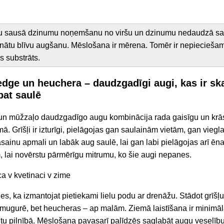
etu sausā dzinumu noņemšanu no viršu un dzinumu nedaudzā sa
cinātu blīvu augšanu. Mēslošana ir mērena. Tomēr ir nepiecieša
s substrāts.
dge un heuchera – daudzgadīgi augi, kas ir ska
at saulē
 un mūžzaļo daudzgadīgo augu kombinācija rada gaisīgu un krās
ā. Grīšļi ir izturīgi, pielāgojas gan saulainām vietām, gan viegla
sainu apmali un labāk aug saulē, lai gan labi pielāgojas arī ēn
m, lai novērstu pārmērīgu mitrumu, ko šie augi nepanes.
ies, ka izmantojat pietiekami lielu podu ar drenāžu. Stādot grīšļu
mugurē, bet heucheras – ap malām. Ziemā laistīšana ir minimāla,
žūtu pilnībā. Mēslošana pavasarī palīdzēs saglabāt augu veselīb