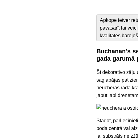
Apkope ietver r
pavasarī, lai vei
kvalitātes barojoš
Buchanan's se
gada garumā p
Šī dekoratīvo zāļu
saglabājas pat ziem
heucheras rada krā
jābūt labi drenēta
Stādot, pārlieciniet
poda centrā vai aiz
lai substrāts neiz