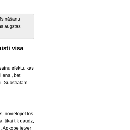
īsināšanu
ms augstas
isti visa
ainu efektu, kas
i ēnai, bet
ai. Substrātam
s, novietojiet tos
 tikai tik daudz,
u. Apkope ietver