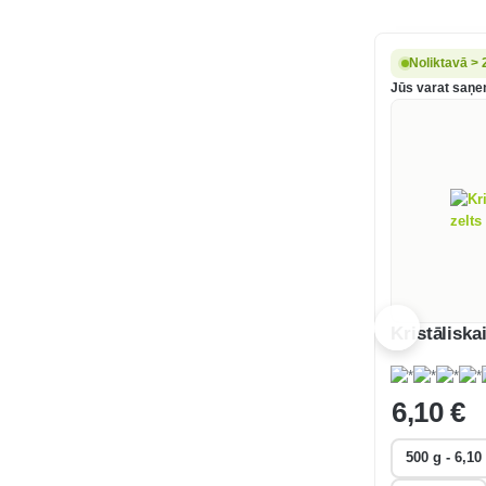
Noliktavā > 
Jūs varat saņem
Kristāliska
6
,10 €