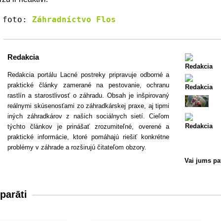
j foto:
Záhradníctvo Flos
Redakcia
Redakcia portálu Lacné postreky pripravuje odborné a
praktické články zamerané na pestovanie, ochranu
rastlín a starostlivosť o záhradu. Obsah je inšpirovaný
reálnymi skúsenosťami zo záhradkárskej praxe, aj tipmi
iných záhradkárov z našich sociálnych sietí. Cieľom
týchto článkov je prinášať zrozumiteľné, overené a
praktické informácie, ktoré pomáhajú riešiť konkrétne
problémy v záhrade a rozširujú čitateľom obzory.
Vai jums pa
parāti