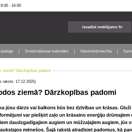
:00 - 16:00
katalogs
Smidzināšanas kalendārs
Vairumtirdzniecība
Sazin
os ziemā? Dārzkopības padomi
s raksts: 17.12.2025)
podos ziemā? Dārzkopības padomi
a jūsu dārzs vai balkons būs bez dzīvības un krāsas. Gluži p
oformējumi var piešķirt zaļo un krāsaino enerģiju drūmajiem
īgiem daudzgadīgajiem augiem un mūžzaļajiem augiem, jūs v
ukstajos mēnešos. Šajā rakstā atradīsiet padomus, kā pareizi