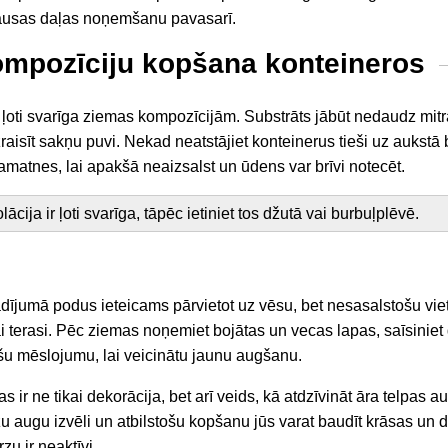
ausas daļas noņemšanu pavasarī.
mpozīciju kopšana konteineros
 ļoti svarīga ziemas kompozīcijām. Substrāts jābūt nedaudz mit
izraisīt sakņu puvi. Nekad neatstājiet konteinerus tieši uz aukstā
pamatnes, lai apakšā neaizsalst un ūdens var brīvi notecēt.
cija ir ļoti svarīga, tāpēc ietiniet tos džutā vai burbuļplēvē.
adījumā podus ieteicams pārvietot uz vēsu, bet nesasalstošu vi
i terasi. Pēc ziemas noņemiet bojātas un vecas lapas, saīsinie
ošu mēslojumu, lai veicinātu jaunu augšanu.
 ir ne tikai dekorācija, bet arī veids, kā atdzīvināt āra telpas a
 augu izvēli un atbilstošu kopšanu jūs varat baudīt krāsas un d
zu ir neaktīvi.