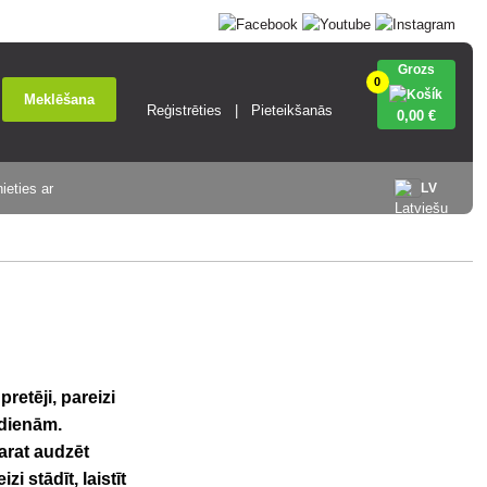
Grozs
0
Meklēšana
Reģistrēties
Pieteikšanās
0
,00 €
ieties ar
LV
retēji, pareizi
 dienām.
arat audzēt
 stādīt, laistīt