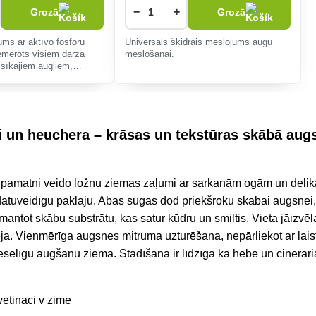
−
+
Grozā
Grozā
ums ar aktīvo fosforu
Universāls šķidrais mēslojums augu
emērots visiem dārza
mēslošanai.
 sīkajiem augļiem,
ekoratīvajiem augiem.
 un heuchera – krāsas un tekstūras skābā aug
 pamatni veido ložņu ziemas zaļumi ar sarkanām ogām un delikā
atuveidīgu paklāju. Abas sugas dod priekšroku skābai augsnei,
zmantot skābu substrātu, kas satur kūdru un smiltis. Vieta jāizvēl
ja. Vienmērīga augsnes mitruma uzturēšana, nepārliekot ar lais
selīgu augšanu ziemā. Stādīšana ir līdzīga kā hebe un cinerari