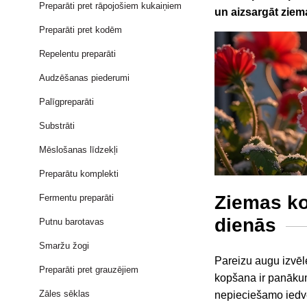
Preparāti pret rāpojošiem kukaiņiem
un aizsargāt ziem
Preparāti pret kodēm
Repelentu preparāti
Audzēšanas piederumi
Palīgpreparāti
Substrāti
Mēslošanas līdzekļi
Preparātu komplekti
Ziemas ko
Fermentu preparāti
dienās
Putnu barotavas
Smaržu žogi
Pareizu augu izvēle
Preparāti pret grauzējiem
kopšana ir panāku
Zāles sēklas
nepieciešamo ied