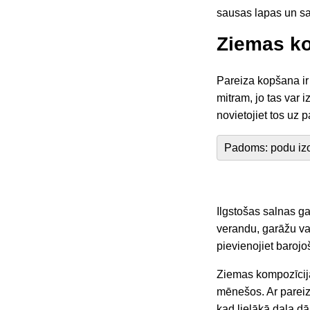
sausas lapas un s
Ziemas ko
Pareiza kopšana ir
mitram, jo tas var 
novietojiet tos uz 
Padoms: podu izolā
Ilgstošas salnas g
verandu, garāžu va
pievienojiet baroj
Ziemas kompozīcijas
mēnešos. Ar pareizu
kad lielākā daļa dār