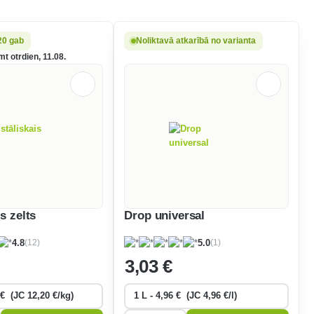
20 gab
Noliktavā atkarībā no varianta
t otrdien, 11.08.
is zelts
Drop universal
(12)
(1)
4.8
5.0
3
,03 €