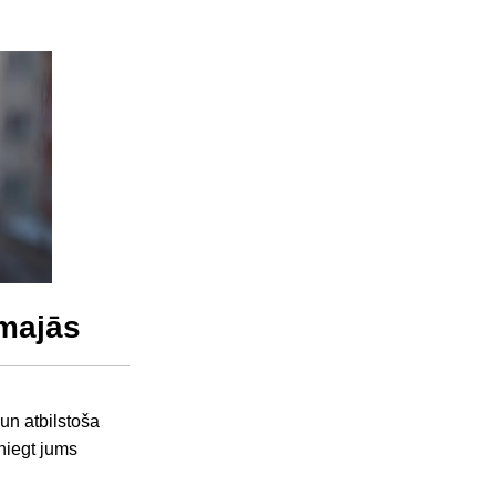
ūmajās
 un atbilstoša
sniegt jums