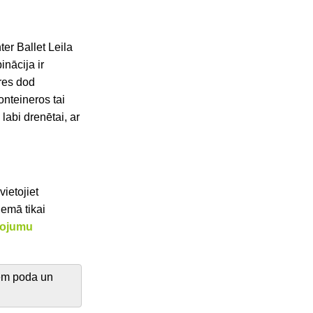
er Ballet Leila
nācija ir
res dod
onteineros tai
labi drenētai, ar
ietojiet
iemā tikai
lojumu
.
zem poda un