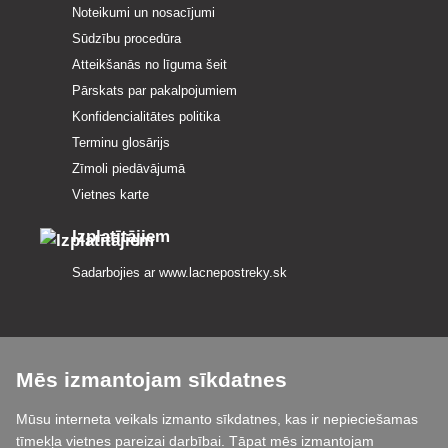
Noteikumi un nosacījumi
Sūdzību procedūra
Atteikšanās no līguma šeit
Pārskats par pakalpojumiem
Konfidencialitātes politika
Terminu glosārijs
Zīmoli piedāvājumā
Vietnes karte
Izplatītājiem
Sadarbojies ar
www.lacnepostreky.sk
Mēs izmantojam sīkdatnes
Mēs vienmēr sniegsim jums ekspertu konsultācijas
Mūsu interneta veikals izmanto sīkdatnes, kas ir nepieciešamas
Sūdzības tiek izskatītas 24 stundu laikā
tīmekļa vietnes pareizai darbībai. Tāpat mēs izmantojam