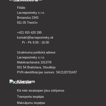
Filiāle:
Lacnepostreky s.r.o.
Brnianska 2343
911 05 Trenčín
+421 915 420 295
kontakt@lacnepostreky.sk
Pr - Pk 9:00 - 16:00
Uzņēmuma juridiskā adrese:
Lacnepostreky s.r.o.
Malokrasňanská 10137/8
831 54 Bratislava, Slovākija
PVN identifikācijas numurs: SK2120731437
Klientiem
Kā mēs iesaiņojam jūsu sūtījumus
Transporta iespējas
Maksājumu iespējas