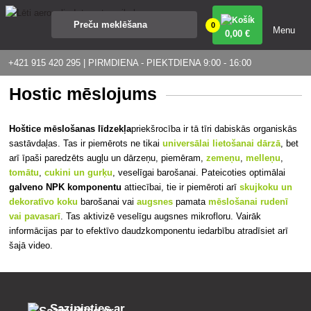
0
Menu
0
,00 €
+421 915 420 295 | PIRMDIENA - PIEKTDIENA 9:00 - 16:00
Hostic mēslojums
Hoštice mēslošanas līdzekļa
priekšrocība
ir tā tīri dabiskās organiskās
sastāvdaļas. Tas ir piemērots ne tikai
universālai lietošanai dārzā
, bet
arī īpaši paredzēts augļu un dārzeņu, piemēram,
zemeņu
,
melleņu
,
tomātu
,
cukini un gurķu
, veselīgai barošanai. Pateicoties optimālai
galveno NPK komponentu
attiecībai, tie ir piemēroti arī
skujkoku un
dekoratīvo koku
barošanai vai
augsnes
pamata
mēslošanai rudenī
vai pavasarī
. Tas aktivizē veselīgu augsnes mikrofloru. Vairāk
informācijas par to efektīvo daudzkomponentu iedarbību atradīsiet arī
šajā video.
Sazinieties ar