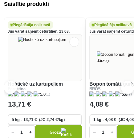
Saistītie produkti
Piegādātāja noliktavā
Piegādātāja noliktavā
Jūs varat saņemt ceturtdien, 13.08.
Jūs varat saņemt ceturtdien
Hoštické uz kartupeļiem
Bopon tomāti, gurķi 
Forestina
BROS
(1)
(1)
5.0
5.0
13
,71 €
4
,08 €
−
+
−
+
Grozā
Gr