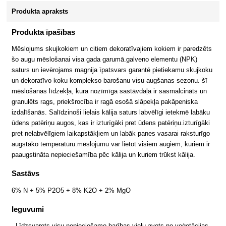
Produkta apraksts
Produkta īpašības
Mēslojums skujkokiem un citiem dekoratīvajiem kokiem ir paredzēts
šo augu mēslošanai visa gada garumā.galveno elementu (NPK)
saturs un ievērojams magnija īpatsvars garantē pietiekamu skujkoku
un dekoratīvo koku komplekso barošanu visu augšanas sezonu. šī
mēslošanas līdzekļa, kura nozīmīga sastāvdaļa ir sasmalcināts un
granulēts rags, priekšrocība ir ragā esošā slāpekļa pakāpeniska
izdalīšanās. Salīdzinoši lielais kālija saturs labvēlīgi ietekmē labāku
ūdens patēriņu augos, kas ir izturīgāki pret ūdens patēriņu.izturīgāki
pret nelabvēlīgiem laikapstākļiem un labāk panes vasarai raksturīgo
augstāko temperatūru.mēslojumu var lietot visiem augiem, kuriem ir
paaugstināta nepieciešamība pēc kālija un kuriem trūkst kālija.
Sastāvs
6% N + 5% P2O5 + 8% K2O + 2% MgO
Ieguvumi
- Līdzsvarots visu nepieciešamo barības vielu avots no veģetācijas