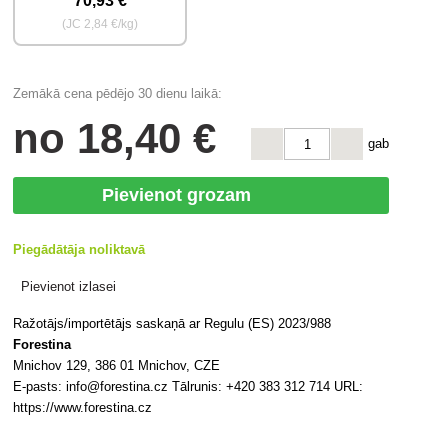
70
,93 €
(JC
2
,84 €/kg)
Zemākā cena pēdējo 30 dienu laikā:
no
18
,40 €
gab
Pievienot grozam
Piegādātāja noliktavā
Pievienot izlasei
Ražotājs/importētājs saskaņā ar Regulu (ES) 2023/988
Forestina
Mnichov 129, 386 01 Mnichov, CZE
E-pasts: info@forestina.cz Tālrunis: +420 383 312 714 URL:
https://www.forestina.cz