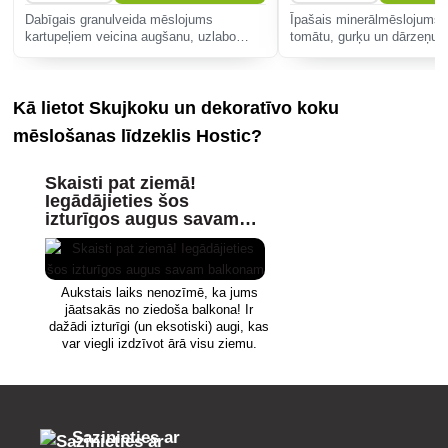
Dabīgais granulveida mēslojums
Īpašais minerālmēslojums 
kartupeļiem veicina augšanu, uzlabo
tomātu, gurķu un dārzeņu 
kultūraugu garšu un izturību. Ideāli
palielina ražu un uzlabo gar
piemērots bioloģiskai audzēšanai, bez
lietojams, lai augi būtu spēc
sintētiskām piedevām, viegli lietojams un
pret slimībām un kaitēkļie
Kā lietot Skujkoku un dekoratīvo koku
a
mēslošanas līdzeklis Hostic?
Skaisti pat ziemā!
Iegādājieties šos
izturīgos augus savam
balkonam
Aukstais laiks nenozīmē, ka jums
jāatsakās no ziedoša balkona! Ir
dažādi izturīgi (un eksotiski) augi, kas
var viegli izdzīvot ārā visu ziemu.
Sazinieties ar