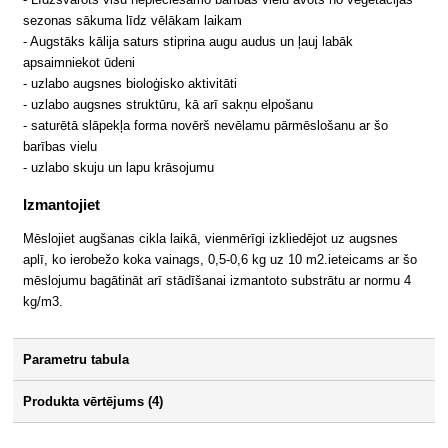
sezonas sākuma līdz vēlākam laikam
- Augstāks kālija saturs stiprina augu audus un ļauj labāk
apsaimniekot ūdeni
- uzlabo augsnes bioloģisko aktivitāti
- uzlabo augsnes struktūru, kā arī sakņu elpošanu
- saturētā slāpekļa forma novērš nevēlamu pārmēslošanu ar šo
barības vielu
- uzlabo skuju un lapu krāsojumu
Izmantojiet
Mēslojiet augšanas cikla laikā, vienmērīgi izkliedējot uz augsnes
aplī, ko ierobežo koka vainags, 0,5-0,6 kg uz 10 m2.ieteicams ar šo
mēslojumu bagātināt arī stādīšanai izmantoto substrātu ar normu 4
kg/m3.
Parametru tabula
Produkta vērtējums (4)