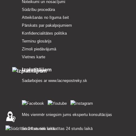
Noteikumi un nosacījumi
Sūdzību procedūra
Atteikšanās no līguma šeit
Pārskats par pakalpojumiem
Konfidencialitātes politika
Terminu glosārijs
Zīmoli piedāvājumā
Vietnes karte
Izplatītājiem
Sadarbojies ar
www.lacnepostreky.sk
Mēs vienmēr sniegsim jums ekspertu konsultācijas
Sūdzības tiek izskatītas 24 stundu laikā