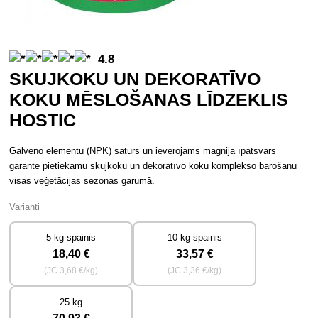
4.8
SKUJKOKU UN DEKORATĪVO
KOKU MĒSLOŠANAS LĪDZEKLIS
HOSTIC
Galveno elementu (NPK) saturs un ievērojams magnija īpatsvars
garantē pietiekamu skujkoku un dekoratīvo koku komplekso barošanu
visas veģetācijas sezonas garumā.
Varianti
5 kg spainis
10 kg spainis
18
,40 €
33
,57 €
(JC
3
,68 €/kg)
(JC
3
,36 €/kg)
25 kg