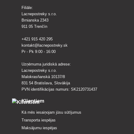
Filiāle:
Lacnepostreky s.r.o.
Brnianska 2343
911 05 Trenčín
+421 915 420 295
kontakt@lacnepostreky.sk
Pr - Pk 9:00 - 16:00
Uzņēmuma juridiskā adrese:
Lacnepostreky s.r.o.
Malokrasňanská 10137/8
831 54 Bratislava, Slovākija
PVN identifikācijas numurs: SK2120731437
Klientiem
Kā mēs iesaiņojam jūsu sūtījumus
Transporta iespējas
Maksājumu iespējas