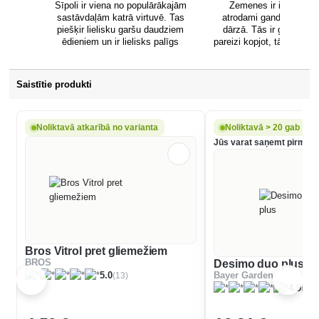
sastopamās sugas ir lielais
Sīpoli ir viena no populārākajām
Zemenes ir iecienīti a
gliemezis (attēlā uz lapas) un
sastāvdaļām katrā virtuvē. Tas
atrodami gandrīz katrā 
lauku gliemezis.
piešķir lielisku garšu daudziem
dārzā. Tās ir grūtāk au
ēdieniem un ir lielisks palīgs
pareizi kopjot, tās priecē
saaukstēšanās un klepus ārstēšanā.
ražu. Vasaras beigās dā
Tā audzēšana nav nekas sarežģīts,
iespēju - līdztekus auk
taču labs ceļvedis, ar kuru var
stādiem var stādīt arī z
Saistītie produkti
iepazīties jebkurā brīdī, vienmēr
zināt, ko ar tām darīt va
noderēs, vai ne?
Noliktavā atkarībā no varianta
Noliktavā > 20 gab
Jūs varat saņemt pirmdien
Bros Vitrol pret gliemežiem
BROS
Desimo duo plus
(13)
5.0
Bayer Garden
(25)
4.9