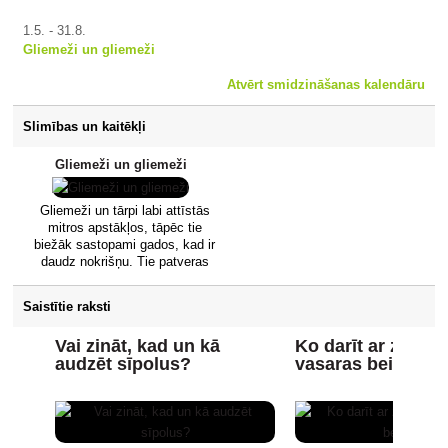
1.5. - 31.8.
Gliemeži un gliemeži
Atvērt smidzināšanas kalendāru
Slimības un kaitēkļi
Gliemeži un gliemeži
Gliemeži un tārpi labi attīstās
mitros apstākļos, tāpēc tie
biežāk sastopami gados, kad ir
daudz nokrišņu. Tie patveras
mitrās un pastāvīgi ēnainās
vietās, kas kalpo arī kā
Saistītie raksti
ziemošanas vietas. No šīm
slēptuvēm tās pavasarī migrē
Vai zināt, kad un kā
Ko darīt ar zeme
barības meklējumos. Tās labprāt
audzēt sīpolus?
vasaras beigās?
ēd kāpostu un salātu lapas,
burkānu saknes, kartupeļu
bumbuļus, zemeņu augļus un
bieži vien ierokas nokritušos
augļos. Dārzos visbiežāk