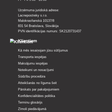
Uzņēmuma juridiskā adrese:
Lacnepostreky s.r.o.
Malokrasňanská 10137/8
831 54 Bratislava, Slovākija
PVN identifikācijas numurs: SK2120731437
Klientiem
Kā mēs iesaiņojam jūsu sūtījumus
Transporta iespējas
Maksājumu iespējas
Noteikumi un nosacījumi
Sūdzību procedūra
Atteikšanās no līguma šeit
Pārskats par pakalpojumiem
Konfidencialitātes politika
Terminu glosārijs
Zīmoli piedāvājumā