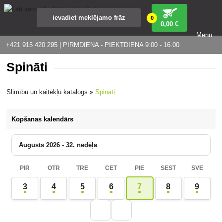
0
0
,00 €
Menu
+421 915 420 295 | PIRMDIENA - PIEKTDIENA 9:00 - 16:00
Spināti
Slimību un kaitēkļu katalogs
»
Spināti
Kopšanas kalendārs
Augusts 2026 - 32. nedēļa
PIR
OTR
TRE
CET
PIE
SEST
SVE
3
4
5
6
7
8
9