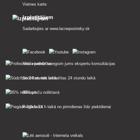
Vietnes karte
Izplatītājiem
Sadarbojies ar
www.lacnepostreky.sk
Mēs vienmēr sniegsim jums ekspertu konsultācijas
Sūdzības tiek izskatītas 24 stundu laikā
85% preču noliktavā
Piegāde 24 h laikā no pirmdienas līdz piektdienai