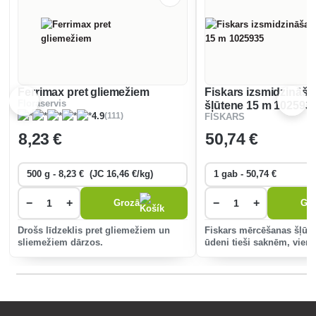
Ferrimax pret gliemežiem
Fiskars izsmidzināš
Floraservis
šļūtene 15 m 102593
(111)
4.9
FISKARS
8
,23 €
50
,74 €
−
+
−
+
Grozā
Gr
Drošs līdzeklis pret gliemežiem un
Fiskars mērcēšanas šļūt
sliemežiem dārzos.
ūdeni tieši saknēm, vienl
saglabājot lapas sausas.