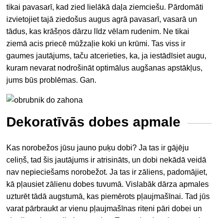
tikai pavasarī, kad zied lielākā daļa ziemciešu. Pārdomāti
izvietojiet tajā ziedošus augus agrā pavasarī, vasarā un
tādus, kas krāšņos dārzu līdz vēlam rudenim. Ne tikai
ziemā acis priecē mūžzaļie koki un krūmi. Tas viss ir
gaumes jautājums, taču atcerieties, ka, ja iestādīsiet augu,
kuram nevarat nodrošināt optimālus augšanas apstākļus,
jums būs problēmas. Gan.
Dekoratīvās dobes apmale
Kas norobežos jūsu jauno puķu dobi? Ja tas ir gājēju
celiņš, tad šis jautājums ir atrisināts, un dobi nekādā veidā
nav nepieciešams norobežot. Ja tas ir zāliens, padomājiet,
kā pļausiet zālienu dobes tuvumā. Vislabāk dārza apmales
uzturēt tādā augstumā, kas piemērots pļaujmašīnai. Tad jūs
varat pārbraukt ar vienu pļaujmašīnas riteni pāri dobei un