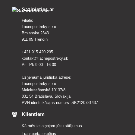
Sazinieties ar
Filiāle:
Lacnepostreky s.r.o.
Brnianska 2343
911 05 Trenčín
+421 915 420 295
kontakt@lacnepostreky.sk
Pr - Pk 9:00 - 16:00
Uzņēmuma juridiskā adrese:
Lacnepostreky s.r.o.
Malokrasňanská 10137/8
831 54 Bratislava, Slovākija
PVN identifikācijas numurs: SK2120731437
Klientiem
Kā mēs iesaiņojam jūsu sūtījumus
Transporta iespējas