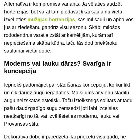
Alternatīva ir kompromisa variants. Ja vēlaties audzēt
hortenzijas, bet varat tām piedāvāt tikai saulainu vietu,
izvēlieties
mūžīgās hortenzijas
, kas mīl sauli un apbalvos
jūs ar ziedēšanu gandrīz visu sezonu. Skābi mīlošos
rododendrus varat aizstāt ar kamēlijām, kurām arī
nepieciešama skāba kūdra, taču tās dod priekšroku
saulainai vietai dobē.
Moderns vai lauku dārzs? Svarīga ir
koncepcija
Iepriekš padomājiet par stādīšanas koncepciju, ko kur likt
un cik daudz augu iegādāties. Maisījums ar vienu stādītu
augu neizskatās estētiski. Taču izteiksmīgs solitārs ar tādu
pašu daudzgadīgo sugu zemsedzi ļoti labi izcelsies
neatkarīgi no tā, vai izvēlēsieties modernu, lauku vai
Provansas stilu.
Dekoratīvā dobe ir paredzēta, lai priecētu visu gadu, ne