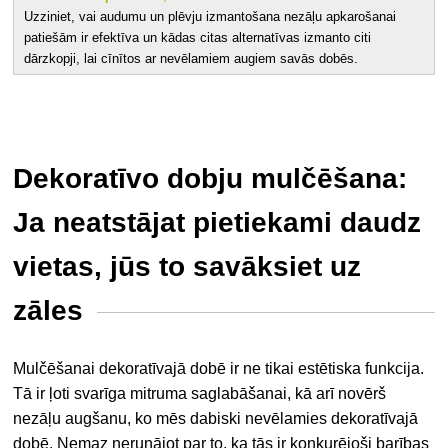
Uzziniet, vai audumu un plēvju izmantošana nezāļu apkarošanai
patiešām ir efektīva un kādas citas alternatīvas izmanto citi
dārzkopji, lai cīnītos ar nevēlamiem augiem savās dobēs.
Dekoratīvo dobju mulčēšana:
Ja neatstājat pietiekami daudz
vietas, jūs to savāksiet uz
zāles
Mulčēšanai dekoratīvajā dobē ir ne tikai estētiska funkcija.
Tā ir ļoti svarīga mitruma saglabāšanai, kā arī novērš
nezāļu augšanu, ko mēs dabiski nevēlamies dekoratīvajā
dobē. Nemaz nerunājot par to, ka tās ir konkurējoši barības