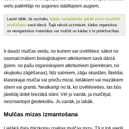
vielu patērētāji no augsnes stādītajiem augiem.
Lasiet tālāk, lai uzzinātu,
kāpēc nevajadzētu pārāk zemu novērtēt
mulčēšanu
savā dārzā. Šajā rakstā uzzināsiet, kādus organiskos
un neorganiskos materiālus var mulčēt un kādas ir to priekšrocības.
Ir daudz mulčas veidu, no kuriem var izvēlēties: sākot no
sasmalcinātiem bioloģiskajiem atkritumiem savā dārzā
(piem. no pašu organiskajiem atkritumiem (piemēram, no
skujkoku zāģēšanas), līdz salmiem, zāģu skaidām, šķeldai,
klasiskajai mulčai vai priežu mizai, lielākiem vai mazākiem
oļiem vai grants. Neatkarīgi no tā, ko izvēlēsieties, tas būs
jāieklāj dobē biezākā slānī. Vēl jo vairāk, ja mulčējat,
neizmantojot ģeotekstilu. Jo vairāk, jo labāk.
Mulčas mizas izmantošana
Lielākā daļa dārzkopju izvēlas mulčas mizu. Tā ir ļoti viegli