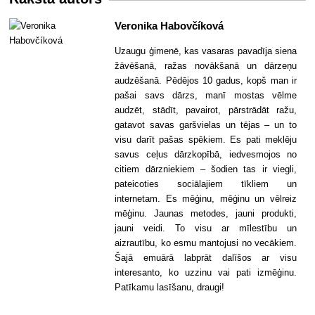
Veronika Habovčíková
Uzaugu ģimenē, kas vasaras pavadīja siena
žāvēšanā, ražas novākšanā un dārzeņu
audzēšanā. Pēdējos 10 gadus, kopš man ir
pašai savs dārzs, manī mostas vēlme
audzēt, stādīt, pavairot, pārstrādāt ražu,
gatavot savas garšvielas un tējas – un to
visu darīt pašas spēkiem. Es pati meklēju
savus ceļus dārzkopībā, iedvesmojos no
citiem dārzniekiem – šodien tas ir viegli,
pateicoties sociālajiem tīkliem un
internetam. Es mēģinu, mēģinu un vēlreiz
mēģinu. Jaunas metodes, jauni produkti,
jauni veidi. To visu ar mīlestību un
aizrautību, ko esmu mantojusi no vecākiem.
Šajā emuārā labprāt dalīšos ar visu
interesanto, ko uzzinu vai pati izmēģinu.
Patīkamu lasīšanu, draugi!