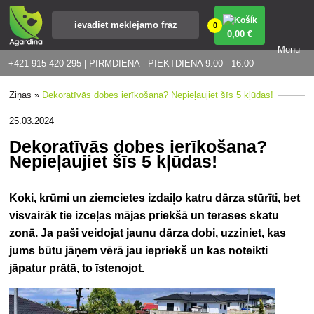
0
0
,00 €
Menu
+421 915 420 295 | PIRMDIENA - PIEKTDIENA 9:00 - 16:00
Ziņas
»
Dekoratīvās dobes ierīkošana? Nepieļaujiet šīs 5 kļūdas!
25.03.2024
Dekoratīvās dobes ierīkošana?
Nepieļaujiet šīs 5 kļūdas!
Koki, krūmi un ziemcietes izdaiļo katru dārza stūrīti, bet
visvairāk tie izceļas mājas priekšā un terases skatu
zonā. Ja paši veidojat jaunu dārza dobi, uzziniet, kas
jums būtu jāņem vērā jau iepriekš un kas noteikti
jāpatur prātā, to īstenojot.