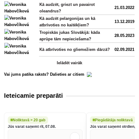
Kā audzēt, griezt un pavairot
21.03.2022
oleandrus?
Kā audzēt pelargonijas un kā
13.12.2019
atbrīvoties no kaitēkļiem?
Tropiskās jukas Slovākijā: kāda
28.05.2023
aprūpe tām nepieciešama?
Kā atbrīvoties no gliemežiem dārzā?
02.09.2021
Ielādēt vairāk
Vai jums patika raksts? Dalieties ar citiem
Ieteicamie preparāti
Noliktavā > 20 gab
Piegādātāja noliktavā
Jūs varat saņemt rīt, 07.08.
Jūs varat saņemt otrdien, 1