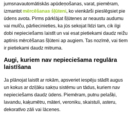
jums
nav
automātiskās apūdeņošanas
, varat, piemēram,
izmantot
mērcēšanas šļūteni
, ko vienkārši pieslēgsiet pie
ūdens avota. Pirms pārklājat šļūtenes ar neaustu audumu
vai mulču, pārliecinieties, ka jūs sekojat līdzi tam, cik ilgi
dobi nepieciešams laistīt un vai esat pietiekami daudz reižu
aptinis mērcēšanas šļūteni ap augiem. Tas nozīmē, vai tiem
ir pietiekami daudz mitruma.
Augi, kuriem nav nepieciešama regulāra
laistīšana
Ja plānojat laistīt ar rokām, apsveriet iespēju stādīt augus
un kokus ar dziļāku sakņu sistēmu un tādus, kuriem nav
nepieciešams daudz ūdens. Piemēram, putnu pelašķi,
lavandu, kaķumētru, māteri, veroniku, skaistuli, asteru,
dekoratīvo zāli vai lācenes.