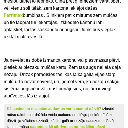
mēslot, dariet to iepriekš. Cīņā pret gliemežiem varat spert
vēl vienu soli tālāk, zem kartona ieklājot dažas
Ferrimax
bumbiņas
. Slinkiem patīk mitrums zem mulčas,
un tie labprāt tur iekārtojas. Izkliedēto kartonu labi
aplaistiet, lai tas saskanētu ar augsni. Jums būs vieglāk
uzklāt mulču virs tā.
Ja nevēlaties dobē izmantot kartonu vai plastmasas plēvi,
pietiek ar biezāku mulčas kārtu. Zem tās augs neliela daļa
nezāļu. Drīzāk parādīsies tās, kas laika gaitā vijas starp
mulču. To nevar novērst, un, ņemot vērā, ka nezāļu sakņu
sistēma augsnē ir vāji nostiprinājusies, no tām ir viegli
atbrīvoties, tās izraujot.
Kā austos un neaustos audumus var izmantot dārzā?
izlasiet
mūsu rakstu par dažādu veidu audumu un plēvju priekšrocībām
dārzā.
ja vēlaties uzzināt, kā tikt galā ar nezāļu daudzumu dārzā,
izlasiet mūsu
padomus, kā atbrīvoties no nezālēm dārzā
.