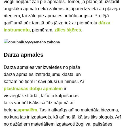
viegli nopļaut zāli pie apmales. Tomēr, ja plānojat uzstādīt
augstāku apmali nekā zāliens, ir jāparedz vieta arī pļāvēja
riteņiem, lai zāle pie apmales nebūtu augsta. Pretējā
gadījumā pēc tam tā būs jāizgriež ar piemērotu
dārza
instrumentu,
piemēram,
zāles šķēres
.
Dārza apmales
Dārza apmales var izvēlēties no plaša
dārza apmales izstrādājumu klāsta, un
katram no tiem ir savi plusi un mīnusi. Ar
plastmasas dobju apmalēm
ir
visvieglāk strādāt, taču to kalpošanas
laiks var būt īsāks salīdzinājumā ar
betona
apmalēm
. Tas ir atkarīgs arī no materiāla biezuma,
no kura tas ir izgatavots, kā arī no tā, kā tas tiks slogots. Arī
no dažādiem materiāliem izgatavoti žogi vai palisādes