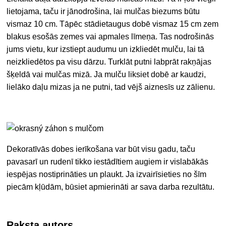
lietojama, taču ir jānodrošina, lai mulčas biezums būtu
vismaz 10 cm. Tāpēc
stādiet
augus dobē
vismaz 15 cm zem
blakus esošās zemes vai apmales līmeņa. Tas nodrošinās
jums vietu, kur izstiept audumu un izkliedēt mulču, lai tā
neizkliedētos pa visu dārzu. Turklāt putni labprāt rakņājas
šķeldā vai mulčas mizā. Ja mulču liksiet dobē ar kaudzi,
lielāko daļu mizas ja ne putni, tad vējš aiznesīs uz zālienu.
Dekoratīvās dobes ierīkošana var būt visu gadu, taču
pavasarī un rudenī tikko iestādītiem augiem ir vislabākās
iespējas nostiprināties un plaukt. Ja izvairīsieties no šīm
piecām kļūdām, būsiet apmierināti ar sava darba rezultātu.
Raksta autors