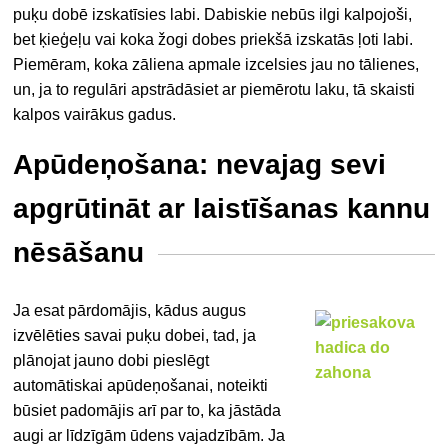
puķu dobē izskatīsies labi. Dabiskie nebūs ilgi kalpojoši,
bet ķieģeļu vai koka žogi dobes priekšā izskatās ļoti labi.
Piemēram, koka zāliena apmale izcelsies jau no tālienes,
un, ja to regulāri apstrādāsiet ar piemērotu laku, tā skaisti
kalpos vairākus gadus.
Apūdeņošana: nevajag sevi
apgrūtināt ar laistīšanas kannu
nēsāšanu
Ja esat pārdomājis, kādus augus
izvēlēties savai puķu dobei, tad, ja
plānojat jauno dobi pieslēgt
automātiskai apūdeņošanai, noteikti
būsiet padomājis arī par to, ka jāstāda
augi ar līdzīgām ūdens vajadzībām. Ja