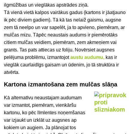
ilgmūžības un vieglākas apstrādes ziņā.
Tā vienā vietā kalpos vairākus gadus (kartons ir jāatjauno
ik pēc diviem gadiem). Tā kā tas nelaiž gaismu, augsne
zem tā neelpo un var sapelēt, ja to apvieno, piemēram, ar
mulčas mizu. Tāpēc neaustais audums ir piemērotāks
citiem mulčas veidiem, piemēram, zem akmeņiem vai
grants. Tas pats attiecas uz foliju. Novērsiet augsnes
pelējuma problēmu, izmantojot
austu audumu,
kas ir
vieglāk caurlaidīgs gaisam un ūdenim, jo tā struktūra ir
atvērta.
Kartona izmantošana zem mulčas slāņa
Kā alternatīvu neaustajam audumam
var izmantot, piemēram, vienkāršu
kartonu, ko pēc līmlentes noņemšanas
var izjaukt un izklāt uz augsnes ap
kokiem un augiem. Ja plānojat tos