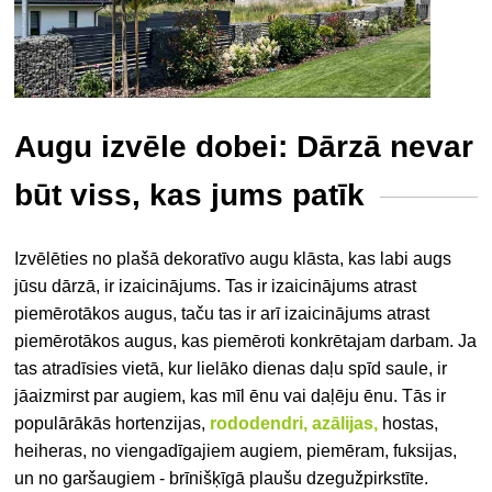
Augu izvēle dobei: Dārzā nevar
būt viss, kas jums patīk
Izvēlēties no plašā dekoratīvo augu klāsta, kas labi augs
jūsu dārzā, ir izaicinājums. Tas ir izaicinājums atrast
piemērotākos augus, taču tas ir arī izaicinājums atrast
piemērotākos augus, kas piemēroti konkrētajam darbam. Ja
tas atradīsies vietā, kur lielāko dienas daļu spīd saule, ir
jāaizmirst par augiem, kas mīl ēnu vai daļēju ēnu. Tās ir
populārākās hortenzijas,
rododendri, azālijas,
hostas,
heiheras, no viengadīgajiem augiem, piemēram, fuksijas,
un no garšaugiem - brīnišķīgā plaušu dzegužpirkstīte.