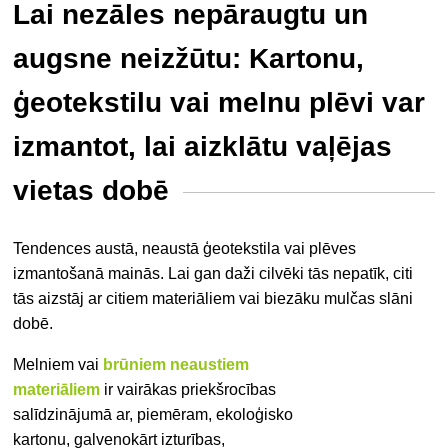
Lai nezāles nepāraugtu un
augsne neizžūtu: Kartonu,
ģeotekstilu vai melnu plēvi var
izmantot, lai aizklātu vaļējas
vietas dobē
Tendences austā, neaustā ģeotekstila vai plēves
izmantošanā mainās. Lai gan daži cilvēki tās nepatīk, citi
tās aizstāj ar citiem materiāliem vai biezāku mulčas slāni
dobē.
Melniem vai
brūniem neaustiem
materiāliem
ir vairākas priekšrocības
salīdzinājumā ar, piemēram, ekoloģisko
kartonu, galvenokārt izturības,