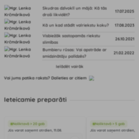
Skudras dzīvoklī un mājā: Kā tās
17.07.2025
droši likvidēt?
Kā un kad stādīt valriekstu koku?
17.08.2023
Visbiežāk sastopamās riekstu
26.10.2021
slimības
Bumbieru rūsas: Vai apstrāde ar
21.02.2022
smidzinātāju palīdzēs?
Ielādēt vairāk
Vai jums patika raksts? Dalieties ar citiem
Ieteicamie preparāti
Noliktavā > 20 gab
Noliktavā > 5 gab
Jūs varat saņemt otrdien, 11.08.
Jūs varat saņemt otrdien, 11