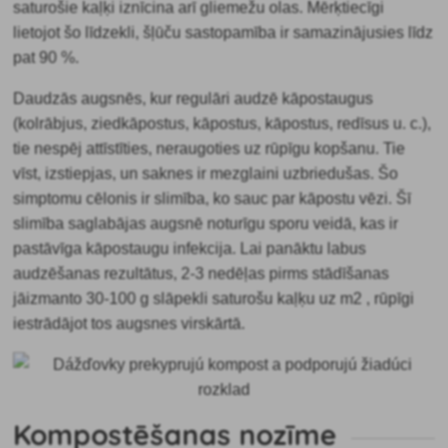
saturošie kaļķi iznīcina arī gliemežu olas. Mērķtiecīgi
lietojot šo līdzekli, šļūču sastopamība ir samazinājusies līdz
pat 90 %.
Daudzās augsnēs, kur regulāri audzē kāpostaugus
(kolrābjus, ziedkāpostus, kāpostus, kāpostus, redīsus u. c.),
tie nespēj attīstīties, neraugoties uz rūpīgu kopšanu. Tie
vīst, izstiepjas, un saknes ir mezglaini uzbriedušas. Šo
simptomu cēlonis ir slimība, ko sauc par
kāpostu vēzi. Šī
slimība saglabājas augsnē noturīgu sporu veidā, kas ir
pastāvīga kāpostaugu infekcija. Lai panāktu labus
audzēšanas rezultātus, 2-3 nedēļas pirms stādīšanas
jāizmanto 30-100 g slāpekli saturošu kaļķu uz m2 , rūpīgi
iestrādājot tos augsnes virskārtā.
Kompostēšanas nozīme