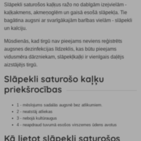
Slāpekli saturošos kaļķus ražo no dabīgām izejvielām -
kaļķakmens, akmeņoglēm un gaisā esošā slāpekļa. Tie
bagātina augsni ar svarīgākajām barības vielām - slāpekli
un kalciju.
Mūsdienās, kad tirgū nav pieejams neviens reģistrēts
augsnes dezinfekcijas līdzeklis, kas būtu pieejams
vidusmēra dārzniekam, slāpekļkaļķi ir vienīgais daļējs
aizstājējs tirgū.
Slāpekli saturošo kaļķu
priekšrocības
1 - mēslojums sadalās augsnē bez atlikumiem.
2 - neatstāj atliekas
3 - nebojā kultūraugus
4 - neapdraud tuvumā esošos virszemes ūdens avotus
Kā lietot slāpekli saturošos