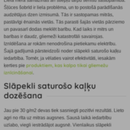
Lielā mērā samazinās arī stiepļu tārpu sēnīšu sastopamība.
Šļūces šobrīd ir liela problēma, un to postošā parādīšanās
audzētājus dzen izmisumā. Tās ir sastopamas mitrās,
pastāvīgi ēnainās vietās. Tās parasti šajās vietās pārziemo
un pavasarī dodas meklēt barību. Kad laiks ir mitrs un
barības ir daudz, gliemeži katastrofāli savairojas.
Iznīdēšana ar rokām nenodrošina pietiekamu elektrību.
Šajā gadījumā pārsteidzoši noder slāpekli saturošo kaļķu
iedarbība. Tomēr, ja vēlaties vairot efektivitāti, iesakām
produktiem, kas kalpo tikai gliemežu
ķerties pie
iznīcināšanai
.
Slāpekli saturošo kaļķu
dozēšana
Jau pie 30 g/m2 devas tiek sasniegti pozitīvi rezultāti. Lieto
agri no rīta uz mitras augsnes. Sausā laikā iedarbību
uzlabo, viegli iestrādājot augsnē. Vienlaikus slāpekli