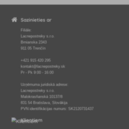
Sazinieties ar
Filiāle:
Lacnepostreky s.r.o.
Brnianska 2343
911 05 Trenčín
+421 915 420 295
kontakt@lacnepostreky.sk
Pr - Pk 9:00 - 16:00
Uzņēmuma juridiskā adrese:
Lacnepostreky s.r.o.
Malokrasňanská 10137/8
831 54 Bratislava, Slovākija
PVN identifikācijas numurs: SK2120731437
Klientiem