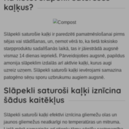
kaļķus?
Slāpekli saturošie kaļķi ir paredzēti
pamatmēslošanai pirms
sējas vai stādīšanas, un, ņemot vērā to, ka tietā toksisko
starpproduktu sadalīšanās laikā, tas ir jāiestrādā augsnē
vismaz 14 dienas iepriekš. Pārveidojoties augsnē, papildus
amonija slāpeklim izdalās arī aktīvie kaļķi, kurus augi
uzreiz uzņem. Slāpekli saturoši kaļķi ievērojami samazina
patogēno sēņu sporu uzbrukumu augiem augsnē.
Slāpekli saturoši kaļķi iznīcina
šādus kaitēkļus
Slāpekli saturoši kaļķi efektīvi
iznīcina gliemežu olas un
jaunos gliemežus neatkarīgi no temperatūras un mitruma.