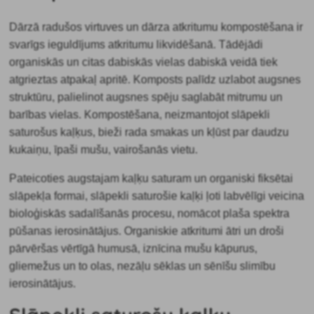
Dārzā radušos virtuves un dārza atkritumu kompostēšana ir
svarīgs ieguldījums atkritumu likvidēšanā. Tādējādi
organiskās un citas dabiskās vielas dabiskā veidā tiek
atgrieztas atpakaļ apritē. Komposts palīdz
uzlabot augsnes
struktūru, palielinot augsnes spēju saglabāt mitrumu un
barības vielas. Kompostēšana, neizmantojot slāpekli
saturošus kaļķus, bieži rada smakas un kļūst par daudzu
kukaiņu, īpaši mušu, vairošanās vietu.
Pateicoties augstajam kaļķu saturam un organiski fiksētai
slāpekļa formai, slāpekli saturošie kaļķi
ļoti labvēlīgi veicina
bioloģiskās sadalīšanās procesu, nomācot plaša spektra
pūšanas ierosinātājus. Organiskie atkritumi ātri un droši
pārvēršas vērtīgā humusā, iznīcina mušu kāpurus,
gliemežus un to olas, nezāļu sēklas un sēnīšu slimību
ierosinātājus.