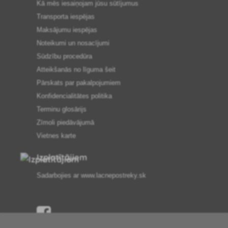
Kā mēs iesaiņojam jūsu sūtījumus
Transporta iespējas
Maksājumu iespējas
Noteikumi un nosacījumi
Sūdzību procedūra
Atteikšanās no līguma šeit
Pārskats par pakalpojumiem
Konfidencialitātes politika
Terminu glosārijs
Zīmoli piedāvājumā
Vietnes karte
Izplatītājiem
Sadarbojies ar
www.lacnepostreky.sk