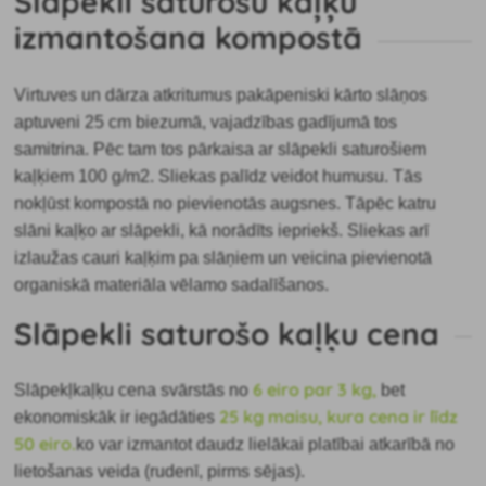
Slāpekli saturošu kaļķu
izmantošana kompostā
Virtuves un dārza atkritumus pakāpeniski kārto slāņos
aptuveni 25 cm biezumā, vajadzības gadījumā tos
samitrina. Pēc tam tos pārkaisa ar slāpekli saturošiem
kaļķiem 100 g/m2.
Sliekas palīdz veidot humusu. Tās
nokļūst kompostā no pievienotās augsnes. Tāpēc katru
slāni kaļķo ar slāpekli, kā norādīts iepriekš. Sliekas arī
izlaužas cauri kaļķim pa slāņiem un veicina pievienotā
organiskā materiāla vēlamo sadalīšanos.
Slāpekli saturošo kaļķu cena
6 eiro par 3 kg,
Slāpekļkaļķu cena svārstās no
bet
25 kg maisu, kura cena ir līdz
ekonomiskāk ir iegādāties
50 eiro.
ko var izmantot daudz lielākai platībai atkarībā no
lietošanas veida (rudenī, pirms sējas).