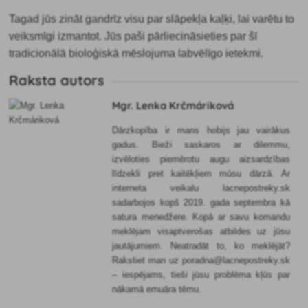
Tagad jūs zināt gandrīz visu par slāpekļa kaļķi, lai varētu to
veiksmīgi izmantot. Jūs paši pārliecināsieties par šī
tradicionālā bioloģiskā mēslojuma labvēlīgo ietekmi.
Raksta autors
Mgr. Lenka Krčmáriková
Dārzkopība ir mans hobijs jau vairākus
gadus. Bieži saskaros ar dilemmu,
izvēloties piemērotu augu aizsardzības
līdzekli pret kaitēkļiem mūsu dārzā. Ar
interneta veikalu lacnepostreky.sk
sadarbojos kopš 2019. gada septembra kā
satura menedžere. Kopā ar savu komandu
meklējam visaptverošas atbildes uz jūsu
jautājumiem. Neatradāt to, ko meklējāt?
Rakstiet man uz poradna@lacnepostreky.sk
– iespējams, tieši jūsu problēma kļūs par
nākamā emuāra tēmu.