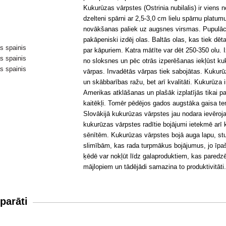
Kukurūzas vārpstes (Ostrinia nubilalis) ir viens
dzelteni spārni ar 2,5-3,0 cm lielu spārnu platu
novākšanas paliek uz augsnes virsmas. Pupulācij
pakāpeniski izdēj olas. Baltās olas, kas tiek dē
par kāpuriem. Katra mātīte var dēt 250-350 olu. 
no sloksnes un pēc otrās izperēšanas iekļūst kuku
vārpas. Invadētās vārpas tiek sabojātas. Kukur
un skābbarības ražu, bet arī kvalitāti. Kukurūza 
Amerikas atklāšanas un plašāk izplatījās tikai p
kaitēkļi. Tomēr pēdējos gados augstāka gaisa tem
Slovākijā kukurūzas vārpstes jau nodara ievēro
kukurūzas vārpstes radītie bojājumi ietekmē arī
sēnītēm. Kukurūzas vārpstes bojā auga lapu, stu
slimībām, kas rada turpmākus bojājumus, jo īpaš
ķēdē var nokļūt līdz galaproduktiem, kas paredzēt
mājlopiem un tādējādi samazina to produktivitāti
parāti