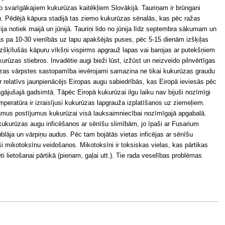
 no svarīgākajiem kukurūzas kaitēkļiem Slovākijā. Tauriņam ir brūngani
mu. Pēdējā kāpura stadijā tas ziemo kukurūzas sēnalās, kas pēc ražas
a notiek maijā un jūnijā. Tauriņi lido no jūnija līdz septembra sākumam un
tas pa 10-30 vienībās uz lapu apakšējās puses, pēc 5-15 dienām izšķiļas
Izšķīlušās kāpuru vīkšņi vispirms apgrauž lapas vai barojas ar putekšņiem
rūzas stiebros. Invadētie augi bieži lūst, izžūst un neizveido pilnvērtīgas
ūzas vārpstes sastopamība ievērojami samazina ne tikai kukurūzas graudu
ir relatīvs jaunpienācējs Eiropas augu sabiedrībās, kas Eiropā ieviesās pēc
agājušajā gadsimtā. Tāpēc Eiropā kukurūzai ilgu laiku nav bijuši nozīmīgi
peratūra ir izraisījusi kukurūzas lapgrauža izplatīšanos uz ziemeļiem.
jamus postījumus kukurūzai visā lauksaimniecībai nozīmīgajā apgabalā.
 kukurūzas augu inficēšanos ar sēnīšu slimībām, jo īpaši ar Fusarium
blāja un vārpiņu audus. Pēc tam bojātās vietas inficējas ar sēnīšu
i mikotoksīnu veidošanos. Mikotoksīni ir toksiskas vielas, kas pārtikas
i lietošanai pārtikā (pienam, gaļai utt.). Tie rada veselības problēmas
.