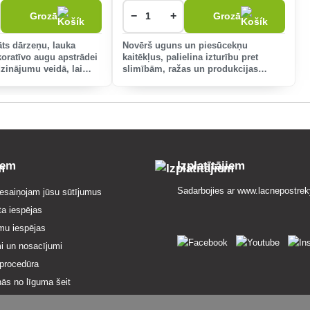
−
+
Grozā
Grozā
āts dārzeņu, lauka
Novērš uguns un piesūcekņu
koratīvo augu apstrādei
kaitēkļus, palielina izturību pret
dzinājumu veidā, lai
slimībām, ražas un produkcijas
gu izturību.
kvalitāti.
iem
Izplatītājiem
Sadarbojies ar
www.lacnepostrek
esaiņojam jūsu sūtījumus
ta iespējas
mu iespējas
i un nosacījumi
procedūra
nās no līguma šeit
 par pakalpojumiem