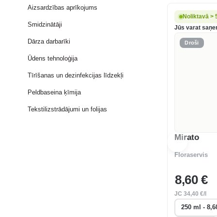
Aizsardzības aprīkojums
Noliktavā > 
Smidzinātāji
Jūs varat saņem
Dārza darbarīki
Droši
Ūdens tehnoloģija
Tīrīšanas un dezinfekcijas līdzekļi
Peldbaseina ķīmija
Tekstilizstrādājumi un folijas
Mirato
Floraservis
8
,60 €
JC
34
,40 €/l