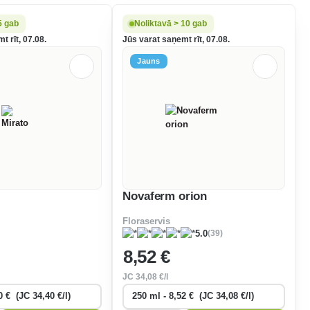
5 gab
Noliktavā > 10 gab
t rīt, 07.08.
Jūs varat saņemt rīt, 07.08.
Jauns
Novaferm orion
Floraservis
(39)
5.0
8
,52 €
JC
34
,08 €/l