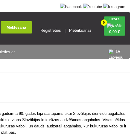
Grozs
0
Meklēšana
Reģistrēties
Pieteikšanās
0
,00 €
ieties ar
LV
ā gadsimta 90. gados bija sastopams tikai Slovākijas dienvidu apgabalos.
 praktiski visos Slovākijas kukurūzas audzēšanas apgabalos. Visas sēklas
ukurūzas vaboli, un daudzi audzētāji apgabalos, kur kukurūzas vabolīte ir
 platības.