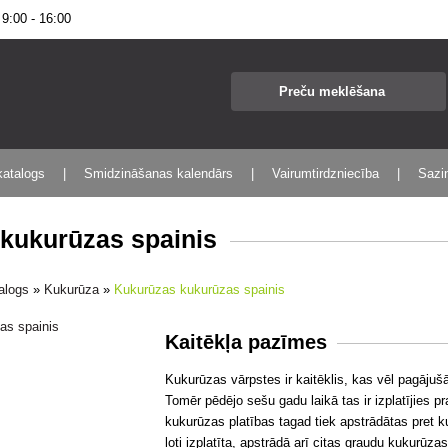
:00 - 16:00
katalogs
Smidzināšanas kalendārs
Vairumtirdzniecība
Sazin
kukurūzas spainis
talogs
»
Kukurūza
»
Kukurūzas kukurūzas spainis
Kaitēkļa pazīmes
Kukurūzas vārpstes ir kaitēklis, kas vēl pagājuš
Tomēr pēdējo sešu gadu laikā tas ir izplatījies
kukurūzas platības tagad tiek apstrādātas pret k
ļoti izplatīta, apstrādā arī citas graudu kukurūzas