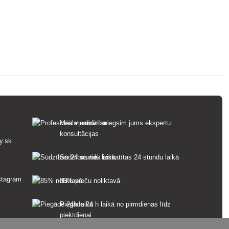
Mēs vienmēr sniegsim jums ekspertu
konsultācijas
y.sk
Sūdzības tiek izskatītas 24 stundu laikā
85% preču noliktavā
Piegāde 24 h laikā no pirmdienas līdz
piektdienai