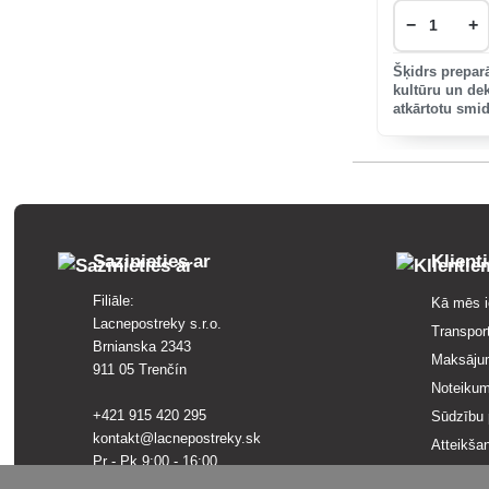
−
+
Šķidrs prepar
kultūru un de
atkārtotu smi
palielinātu au
Sazinieties ar
Klient
Filiāle:
Kā mēs i
Lacnepostreky s.r.o.
Transpor
Brnianska 2343
Maksāju
911 05 Trenčín
Noteikum
+421 915 420 295
Sūdzību 
kontakt@lacnepostreky.sk
Atteikša
Pr - Pk 9:00 - 16:00
Pārskats