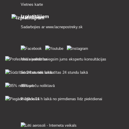
Vietnes karte
Izplatītājiem
Sadarbojies ar
www.lacnepostreky.sk
Mēs vienmēr sniegsim jums ekspertu konsultācijas
Sūdzības tiek izskatītas 24 stundu laikā
85% preču noliktavā
Piegāde 24 h laikā no pirmdienas līdz piektdienai