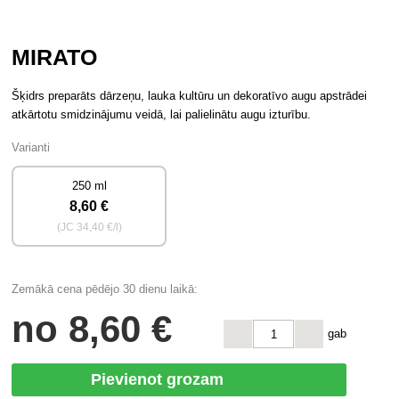
MIRATO
Šķidrs preparāts dārzeņu, lauka kultūru un dekoratīvo augu apstrādei
atkārtotu smidzinājumu veidā, lai palielinātu augu izturību.
Varianti
250 ml
8
,60 €
(JC
34
,40 €/l)
Zemākā cena pēdējo 30 dienu laikā:
no
8
,60 €
gab
Pievienot grozam