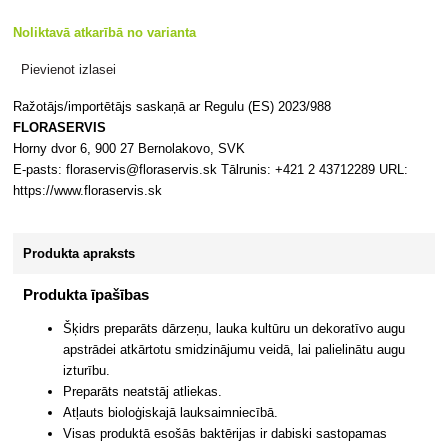
Noliktavā atkarībā no varianta
Pievienot izlasei
Ražotājs/importētājs saskaņā ar Regulu (ES) 2023/988
FLORASERVIS
Horny dvor 6, 900 27 Bernolakovo, SVK
E-pasts: floraservis@floraservis.sk Tālrunis: +421 2 43712289 URL:
https://www.floraservis.sk
Produkta apraksts
Produkta īpašības
Šķidrs preparāts dārzeņu, lauka kultūru un dekoratīvo augu
apstrādei atkārtotu smidzinājumu veidā, lai palielinātu augu
izturību.
Preparāts neatstāj atliekas.
Atļauts bioloģiskajā lauksaimniecībā.
Visas produktā esošās baktērijas ir dabiski sastopamas