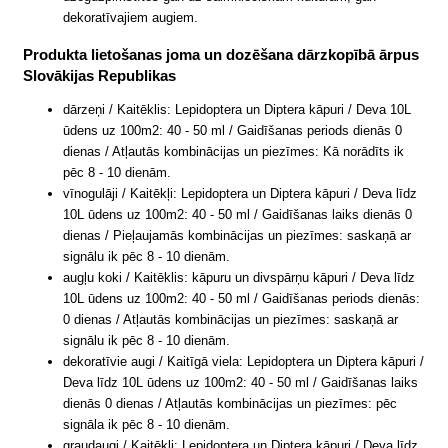
dekoratīvajiem augiem.
Produkta lietošanas joma un dozēšana dārzkopībā ārpus
Slovākijas Republikas
dārzeņi / Kaitēklis: Lepidoptera un Diptera kāpuri / Deva 10L
ūdens uz 100m2: 40 - 50 ml / Gaidīšanas periods dienās 0
dienas / Atļautās kombinācijas un piezīmes: Kā norādīts ik
pēc 8 - 10 dienām.
vīnogulāji / Kaitēkļi: Lepidoptera un Diptera kāpuri / Deva līdz
10L ūdens uz 100m2: 40 - 50 ml / Gaidīšanas laiks dienās 0
dienas / Pieļaujamās kombinācijas un piezīmes: saskaņā ar
signālu ik pēc 8 - 10 dienām.
augļu koki / Kaitēklis: kāpuru un divspārņu kāpuri / Deva līdz
10L ūdens uz 100m2: 40 - 50 ml / Gaidīšanas periods dienās:
0 dienas / Atļautās kombinācijas un piezīmes: saskaņā ar
signālu ik pēc 8 - 10 dienām.
dekoratīvie augi / Kaitīgā viela: Lepidoptera un Diptera kāpuri /
Deva līdz 10L ūdens uz 100m2: 40 - 50 ml / Gaidīšanas laiks
dienās 0 dienas / Atļautās kombinācijas un piezīmes: pēc
signāla ik pēc 8 - 10 dienām.
graudaugi / Kaitēkļi: Lepidoptera un Diptera kāpuri / Deva līdz