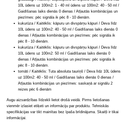
10L ūdens uz 100m2: 1 - 40 ml ūdens uz 100m2: 40 - 50 ml /
Gaidīšanas laiks dienās 0 dienas / Atļautās kombinācijas un
piezīmes: pēc signāla ik pēc 8 - 10 dienām.
kukurūza / Kaitēklis: kāpuru un divspārņu kāpuri / Deva līdz
10L ūdens uz 100m2: 40 - 50 ml / Gaidīšanas laiks dienās 0
dienas / Atļautās kombinācijas un piezīmes: pēc signāla ik
pēc 8 - 10 dienām.
kukurūza / Kaitēklis: kāpuru un divspārņu kāpuri / Deva līdz
10L ūdens uz 100m2: 50 ml / Gaidīšanas laiks dienās 0
dienas / Atļautās kombinācijas un piezīmes: pēc signāla ik
pēc 8 - 10 dienām.
tomāti / Kaitēklis: Tuta absoluta tauriņš / Deva līdz 10L ūdens
uz 100m2: 40 - 50 ml / Gaidīšanas laiks dienās 0 dienas /
Atļautās kombinācijas un piezīmes: saskaņā ar signālu 2
reizes pēc 6 dienām
Augu aizsardzības līdzekli lietot drošā veidā. Pirms lietošanas
vienmēr izlasiet etiķeti un informāciju par produktu. Tehniskās
specifikācijas var tikt mainītas bez īpaša brīdinājuma. Skaitļi ir tikai
informācijai.