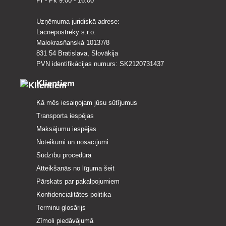
Pr - Pk 9:00 - 16:00
Uzņēmuma juridiskā adrese:
Lacnepostreky s.r.o.
Malokrasňanská 10137/8
831 54 Bratislava, Slovākija
PVN identifikācijas numurs: SK2120731437
Klientiem
Kā mēs iesaiņojam jūsu sūtījumus
Transporta iespējas
Maksājumu iespējas
Noteikumi un nosacījumi
Sūdzību procedūra
Atteikšanās no līguma šeit
Pārskats par pakalpojumiem
Konfidencialitātes politika
Terminu glosārijs
Zīmoli piedāvājumā