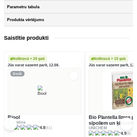
Parametru tabula
Produkta vērtējums
Saistītie produkti
Noliktavā > 20 gab
Noliktavā > 10 gab
Jūs varat saņemt parīt, 12.08.
Jūs varat saņemt parīt, 12.
Droši
Biool
Bio Plantella līmes p
Forestina
sīpoliem un ķiplokie
(61)
4.8
UNICHEM
(9)
4.9