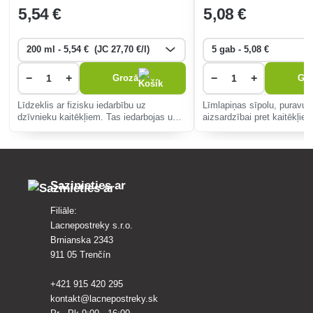
5
,54 €
5
,08 €
−
+
−
+
Grozā
Gr
Līdzeklis ar fizisku iedarbību uz
Līmlapiņas sīpolu, puravu 
dzīvnieku kaitēkļiem. Tas iedarbojas uz
aizsardzībai pret kaitēkļiem
laputīm, kāpuriem, ērcēm, laputīm,
tārpiem, tripsiem, čiguriem un daudziem
citiem kaitēkļiem.
Sazinieties ar
Filiāle:
Lacnepostreky s.r.o.
Brnianska 2343
911 05 Trenčín
+421 915 420 295
kontakt@lacnepostreky.sk