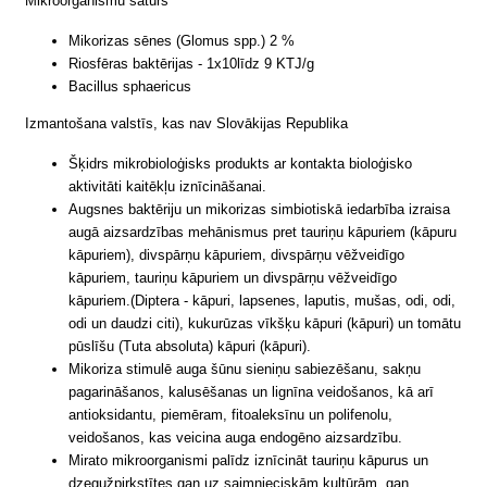
Mikroorganismu saturs
Mikorizas sēnes (Glomus spp.) 2 %
Riosfēras baktērijas - 1x10līdz 9 KTJ/g
Bacillus sphaericus
Izmantošana valstīs, kas nav Slovākijas Republika
Šķidrs mikrobioloģisks produkts ar kontakta bioloģisko
aktivitāti kaitēkļu iznīcināšanai.
Augsnes baktēriju un mikorizas simbiotiskā iedarbība izraisa
augā aizsardzības mehānismus pret tauriņu kāpuriem (kāpuru
kāpuriem), divspārņu kāpuriem, divspārņu vēžveidīgo
kāpuriem, tauriņu kāpuriem un divspārņu vēžveidīgo
kāpuriem.(Diptera - kāpuri, lapsenes, laputis, mušas, odi, odi,
odi un daudzi citi), kukurūzas vīkšķu kāpuri (kāpuri) un tomātu
pūslīšu (Tuta absoluta) kāpuri (kāpuri).
Mikoriza stimulē auga šūnu sieniņu sabiezēšanu, sakņu
pagarināšanos, kalusēšanas un lignīna veidošanos, kā arī
antioksidantu, piemēram, fitoaleksīnu un polifenolu,
veidošanos, kas veicina auga endogēno aizsardzību.
Mirato mikroorganismi palīdz iznīcināt tauriņu kāpurus un
dzegužpirkstītes gan uz saimnieciskām kultūrām, gan