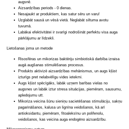
augsnē.
Aizsardzības periods - 0 dienas.
Nesajaukt ar produktiem, kas satur sēru un varu!
Uzglabāt sausā un vēsā vietā. Neglabāt siltuma avotu
tuvumā.
Labākai efektivitātei ir svarīgi nodrošināt perfektu visa auga
pārklājumu ar līdzekli.
Lietošanas joma un metode
Risosfēras un mikorizas baktēriju simbiotiskā darbība izraisa
augā augšanas stimulēšanas procesus.
Produkts aktivizē aizsardzības mehānismus, un augs kļūst
izturīgs pret nelabvēlīgu vides ietekmi.
Augs kļūst spēcīgāks, labāk uzņem barības vielas no
augsnes un labāk iztur stresa situācijas, piemēram, sausumu,
apledojumu utt.
Mikoriza veicina šūnu sieniņu sacietēšanas stimulāciju, sakņu
pagarināšanos, kalusa un lignīna veidošanos, kā arī
antioksidantu, piemēram, fitoaleksīnu un polifenolu,
veidošanos, kas veicina auga endogēno aizsardzību.