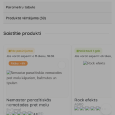
Parametru tabula
Produkta vērtējums (30)
Saistītie produkti
Pēc pasūtījuma
Noliktavā 1 gab
Jūs varat saņemt o 11 dienu, 18.08.
Jūs varat saņemt otrdien, 11
Rīcība −8%
Nemastar parazītiskās
Rock efekts
nematodes pret molu
AGRO
4.8
(48)
kāpuriem, baltmutes un
BioTomal
4.8
(65)
tipulām