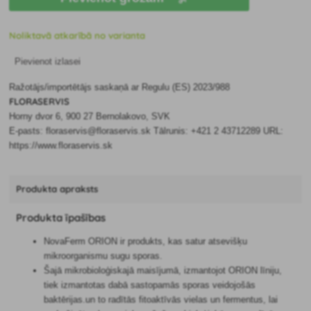
Noliktavā atkarībā no varianta
Pievienot izlasei
Ražotājs/importētājs saskaņā ar Regulu (ES) 2023/988
FLORASERVIS
Horny dvor 6, 900 27 Bernolakovo, SVK
E-pasts: floraservis@floraservis.sk Tālrunis: +421 2 43712289 URL:
https://www.floraservis.sk
Produkta apraksts
Produkta īpašības
NovaFerm ORION ir produkts, kas satur atsevišķu
mikroorganismu sugu sporas.
Šajā mikrobioloģiskajā maisījumā, izmantojot ORION līniju,
tiek izmantotas dabā sastopamās sporas veidojošās
baktērijas.un to radītās fitoaktīvās vielas un fermentus, lai