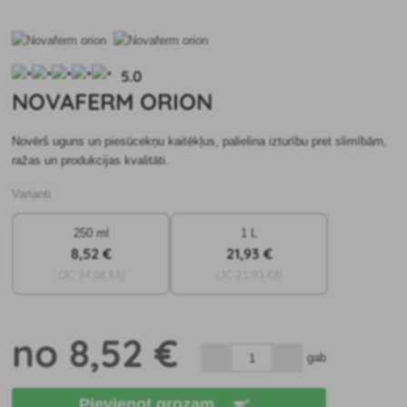
5.0
NOVAFERM ORION
Novērš uguns un piesūcekņu kaitēkļus, palielina izturību pret slimībām,
ražas un produkcijas kvalitāti.
Varianti
250 ml
1 L
8
,52 €
21
,93 €
(JC
34
,08 €/l)
(JC
21
,93 €/l)
no
8
,52 €
gab
Pievienot grozam