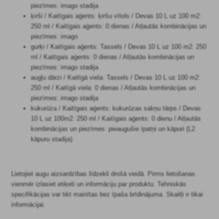
piezīmes: imago stadija
ķirši / Kaitīgais aģents: ķiršu vītols / Devas 10 L uz 100 m2:
250 ml / Kaitīgais aģents: 0 dienas / Atļautās kombinācijas un
piezīmes: imago
gurķi / Kaitīgais aģents: Tassels / Devas 10 L uz 100 m2: 250
ml / Kaitīgais aģents: 0 dienas / Atļautās kombinācijas un
piezīmes: imago stadija
augļu dārzi / Kaitīgā viela: Tassels / Devas 10 L uz 100 m2:
250 ml / Kaitīgā viela: 0 dienas / Atļautās kombinācijas un
piezīmes: imago stadija
kukurūza / Kaitīgais aģents: kukurūzas sakņu tārps / Devas
10 L uz 100m2: 250 ml / Kaitīgais aģents: 0 dienu / Atļautās
kombinācijas un piezīmes: pieaugušie īpatņi un kāpuri (L2
kāpuru stadija)
Lietojiet augu aizsardzības līdzekli drošā veidā. Pirms lietošanas
vienmēr izlasiet etiķeti un informāciju par produktu. Tehniskās
specifikācijas var tikt mainītas bez īpaša brīdinājuma. Skaitļi ir tikai
informācijai.