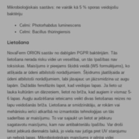
Mikrobioloģiskais sastāvs: ne vairāk kā 5 % sporas veidojošu
baktēriju
Celmi: Photorhabdus luminescens
Celmi: Bacillus thüringiensis
Lietošana
NovaFerm ORION sastāv no dabīgām PGPR baktērijām. Tās
lietošana nerada risku videi un veselībai, un tās īpašības nav
toksiskas. Maisījums ir pieejams šķidrā veidā (WS formulējums), ko
atšķaida ar ūdeni atbilstoši norādījumiem. Šķidrums jāatšķaida ar
ūdeni atbilstoši norādījumiem, labi jāsajauc un jāizsmidzina uz augu
lapām. Dažādās fenofāzēs lapot, kad veidojas lapas. Ja lieto uz
lauka kultūrām un dārzeņiem, lietot no brīža, kad augiem ir vismaz 5-
6 lapas. Augļu audzēšanai ieteicams veikt divas lietošanas reizes no
lapu veidošanās brīža. Lietošana ar smidzinātāju, ar rokām vai
mehānisku ierīci atkarībā no izmantotās tehnoloģijas un tās
saderības ar maisījumu. To var sajaukt un lietot ar jebkuru
sagatavotu maisījumu, kam nav antibakteriālu īpašību. Var droši
lietot jebkurā diennakts laikā, jo viela nav jutīga pret UV starojumu
un nebojā lapas. Mikrobioloģiskais maisījums ir pilnīgi videi