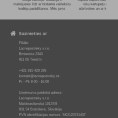
mainījusies līdz ar bīstamā valriekstu
visu kartupeļu ražu. K
kodēja parādīšanos. Mēs jums
atbrīvoties un ar ko aizsa
ieteiksim, kā atbrīvoties ne tikai no
kultūras?
tā, bet arī no citām riekstu slimībām.
Sazinieties ar
Filiāle:
Lacnepostreky s.r.o.
Brnianska 2343
911 05 Trenčín
+421 915 420 295
kontakt@lacnepostreky.sk
Pr - Pk 9:00 - 16:00
Uzņēmuma juridiskā adrese:
Lacnepostreky s.r.o.
Malokrasňanská 10137/8
831 54 Bratislava, Slovākija
PVN identifikācijas numurs: SK2120731437