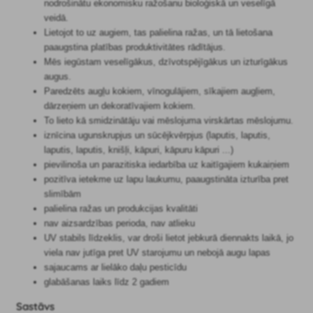
nodrošinātu ekonomisku ražošanu bioloģiskā un veselīgā
veidā.
Lietojot to uz augiem, tas palielina ražas, un tā lietošana
paaugstina platības produktivitātes rādītājus.
Mēs iegūstam veselīgākus, dzīvotspējīgākus un izturīgākus
augus.
Paredzēts augļu kokiem, vīnogulājiem, sīkajiem augļiem,
dārzeņiem un dekoratīvajiem kokiem.
To lieto kā smidzinātāju vai mēslojuma virskārtas mēslojumu.
iznīcina ugunskrupjus un sūcējkvērpjus (laputis, laputis,
laputis, laputis, knišļi, kāpuri, kāpuru kāpuri ...)
pievilinoša un parazitiska iedarbība uz kaitīgajiem kukaiņiem
pozitīva ietekme uz lapu laukumu, paaugstināta izturība pret
slimībām
palielina ražas un produkcijas kvalitāti
nav aizsardzības perioda, nav atlieku
UV stabils līdzeklis, var droši lietot jebkurā diennakts laikā, jo
viela nav jutīga pret UV starojumu un nebojā augu lapas
sajaucams ar lielāko daļu pesticīdu
glabāšanas laiks līdz 2 gadiem
Sastāvs