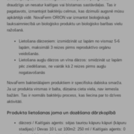
draudzīgs un nesatur kaitīgas vai bīstamas sastāvdaļas. Tas ir
pagatavots, izmantojot baktēriju celmus, kas dzimuši augsnē mūsu
apkārtējā vidē. NovaFerm ORION var izmantot bioloģiskajā
lauksaimniecībā un bioloģisko produktu un bioloģisko barības vielu
ražošanā.
Lietošana dārzeņiem: izsmidzināt uz lapām no vismaz 5-6
lapām, maksimāli 3 reizes pirms reproduktīvo orgānu
veidošanās.
Lietošana augļu dārzos un vīna dārzos: smidzināt uz lapām
pēc ziedēšanas, ne vairāk kā 2 reizes pirms augļu
nogatavošanās
NovaFerm bakteriālajiem produktiem ir specifiska dabiska smarža.
Ja uz produkta virsmas ir balta, dūņaina cieta viela, nav iemesla
bažām. Tas ir normāls baktēriju process, kas liecina par to dzīves
aktivitāti.
Produkta lietošanas joma un dozēšana dārzkopībā
dārzeņi / Kaitīgais aģents: sējas tauriņu kāpuru kāpuri (kāpuru
stadijas) / Devas 10 L uz 100m2: 250 ml / Kaitīgais aģents: 0