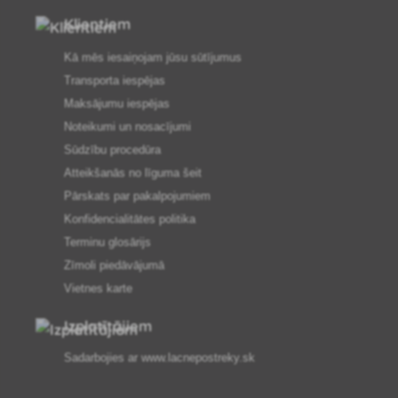
Klientiem
Kā mēs iesaiņojam jūsu sūtījumus
Transporta iespējas
Maksājumu iespējas
Noteikumi un nosacījumi
Sūdzību procedūra
Atteikšanās no līguma šeit
Pārskats par pakalpojumiem
Konfidencialitātes politika
Terminu glosārijs
Zīmoli piedāvājumā
Vietnes karte
Izplatītājiem
Sadarbojies ar
www.lacnepostreky.sk