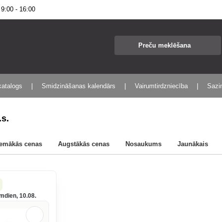
:00 - 16:00
katalogs
Smidzināšanas kalendārs
Vairumtirdzniecība
Sazin
.s.
emākās cenas
Augstākās cenas
Nosaukums
Jaunākais
mdien, 10.08.