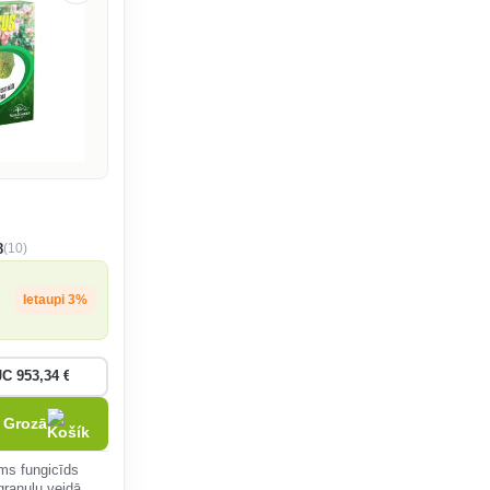
(10)
8
Ietaupi 3%
Grozā
āms fungicīds
granulu veidā,