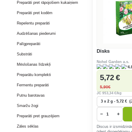
Preparāti pret rāpojošiem kukaiņiem
Preparāti pret kodēm
Repelentu preparāti
Audzēšanas piederumi
Palīgpreparāti
Disks
Substrāti
Nohel Garden a.s.
Mēslošanas līdzekļi
4.
Preparātu komplekti
5
,72 €
Fermentu preparāti
5
,90€
JC
953
,34 €/kg
Putnu barotavas
Smaržu žogi
−
+
Preparāti pret grauzējiem
Zāles sēklas
Discus ir izsmidzin
ūdenī disperģējamu 