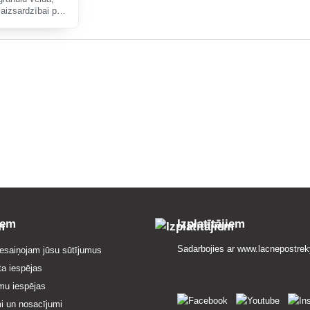
aizsardzībai pret
 kā arī
ai pret miltrasu.
iem
Izplatītājiem
Sadarbojies ar
www.lacnepostrek
esaiņojam jūsu sūtījumus
ta iespējas
mu iespējas
i un nosacījumi