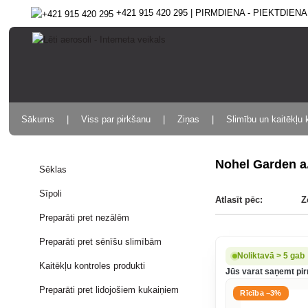
+421 915 420 295 | PIRMDIENA - PIEKTDIENA 9
Sākums
Viss par pirkšanu
Ziņas
Slimību un kaitēkļu 
Nohel Garden a
Sēklas
Sīpoli
Atlasīt pēc:
Z
Preparāti pret nezālēm
Preparāti pret sēnīšu slimībām
Noliktavā > 5 gab
Kaitēkļu kontroles produkti
Jūs varat saņemt pir
Preparāti pret lidojošiem kukaiņiem
Rīcība −3%