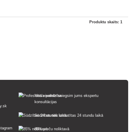
Produktu skaits: 1
Mēs vienmēr sniegsim jums ekspertu
konsultācijas
y.sk
Sūdzības tiek izskatītas 24 stundu laikā
85% preču noliktavā