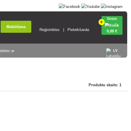
Grozs
0
Meklēšana
Reģistrēties
Pieteikšanās
0
,00 €
ieties ar
LV
Produktu skaits: 1