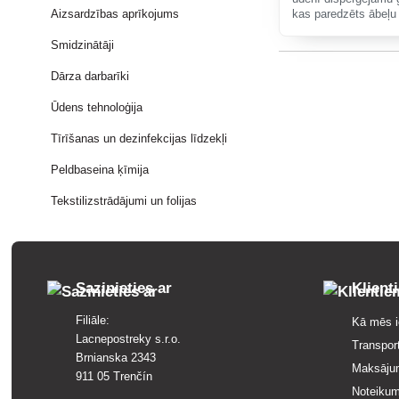
Aizsardzības aprīkojums
kas paredzēts ābeļu 
kraupi un ābeļu puvi,
vīnogulāju aizsardzīb
Smidzinātāji
Dārza darbarīki
Ūdens tehnoloģija
Tīrīšanas un dezinfekcijas līdzekļi
Peldbaseina ķīmija
Tekstilizstrādājumi un folijas
Sazinieties ar
Klient
Filiāle:
Kā mēs i
Lacnepostreky s.r.o.
Transpor
Brnianska 2343
Maksāju
911 05 Trenčín
Noteikum