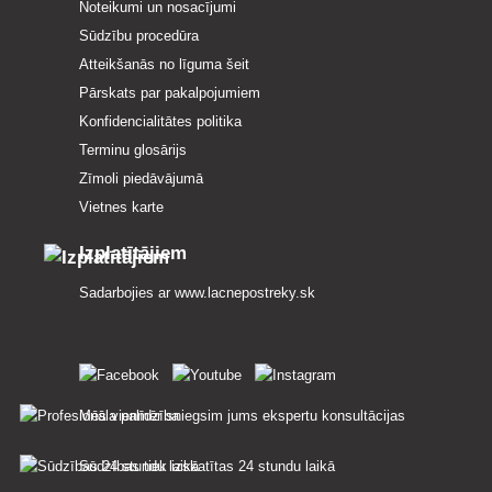
Noteikumi un nosacījumi
Sūdzību procedūra
Atteikšanās no līguma šeit
Pārskats par pakalpojumiem
Konfidencialitātes politika
Terminu glosārijs
Zīmoli piedāvājumā
Vietnes karte
Izplatītājiem
Sadarbojies ar
www.lacnepostreky.sk
Mēs vienmēr sniegsim jums ekspertu konsultācijas
Sūdzības tiek izskatītas 24 stundu laikā