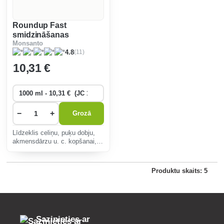
Roundup Fast
smidzināšanas
Monsanto
smidzinātājs
(11)
4.8
10
,31 €
−
+
Grozā
Līdzeklis celiņu, puķu dobju,
akmensdārzu u. c. kopšanai,
iznīcina nezāles un sūnas,
ieskaitot saknes, nebojā
apkārtējos augus, vizuāls
Produktu skaits: 5
vīšanas efekts pēc trim
stundām.
Sazinieties ar