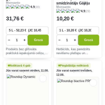
Monsanto
smidzinātājs Gājēju
(30)
4.9
Monsanto
ietves un celiņi
(29)
4.9
31
,76 €
10
,20 €
−
+
−
+
Grozā
Grozā
Produkts bez glifosāta
Herbicīds, kas paredzēts
praktiskā iepakojumā celiņu,
nevēlamu platlapu un
puķu dobju, akmensdārzu u. c.
lakstaugu nezāļu ierobežošanai
kopšanai, iznīcina nezāles,
zem dekoratīvajiem krūmiem
tostarp saknes un sūnas,
un kokiem. Pirmā iedarbība
Noliktavā 4 gab
Piegādātāja noliktavā
nenodara kaitējumu
pēc 2-3 stundām.
Jūs varat saņemt otrdien, 11.08.
Jūs varat saņemt trešdien,
apkārtējiem augiem, vizuāls
12.08.
nov�