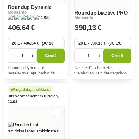
Roundup Dynamic
Monsanto
Roundup biactive PRO
(6)
4.8
Monsanto
406
,64 €
390
,13 €
−
+
−
+
Grozā
Grozā
Roundup Dynamic ir
Neselektīvs herbicīds
neselektīvs lapu herbicīds.
viendīgļlapju un daudzgadīgo
Produkts darbojas kā totāls
nezāļu ierobežošanai
herbicīds. Tas nenonāk saknēs
lauksaimniecībā. Līdzeklis
un neiedarbojas uz sēklām.
darbojas kā pilnīgs herbicīds
Piegādātāja noliktavā
Jūs varat saņemt ceturtdien,
13.08.