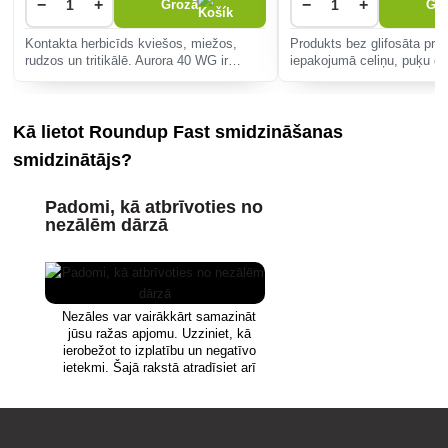
−
+
−
+
Grozā
Gr
Kontakta herbicīds kviešos, miežos,
Produkts bez glifosāta pra
rudzos un tritikālē. Aurora 40 WG ir
iepakojumā celiņu, puķu do
lieliska iedarbība, jo īpaši uz parasto
akmensdārzu u. c. kopšanai
pākšaugu, veronikām, velniņziežu
nezāles, tostarp saknes u
kārkliem un lilijām, kā arī ļoti lab
nenodara kaitējumu apkārt
Kā lietot Roundup Fast smidzināšanas
vizuāls nov�
smidzinātājs?
Padomi, kā atbrīvoties no
nezālēm dārzā
Nezāles var vairākkārt samazināt
jūsu ražas apjomu. Uzziniet, kā
ierobežot to izplatību un negatīvo
ietekmi. Šajā rakstā atradīsiet arī
padomus par nezāļu apkarošanu
mājas apstākļos un piemērotākos
herbicīdu produktus.