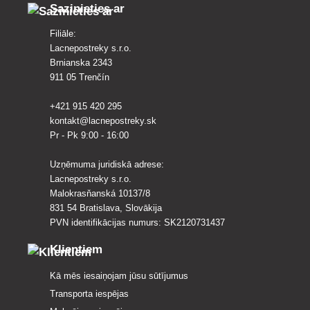
Sazinieties ar
Filiāle:
Lacnepostreky s.r.o.
Brnianska 2343
911 05 Trenčín
+421 915 420 295
kontakt@lacnepostreky.sk
Pr - Pk 9:00 - 16:00
Uzņēmuma juridiskā adrese:
Lacnepostreky s.r.o.
Malokrasňanská 10137/8
831 54 Bratislava, Slovākija
PVN identifikācijas numurs: SK2120731437
Klientiem
Kā mēs iesaiņojam jūsu sūtījumus
Transporta iespējas