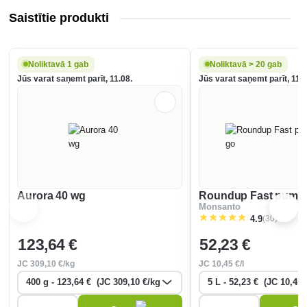
Saistītie produkti
Noliktavā 1 gab
Noliktavā > 20 gab
Jūs varat saņemt parīt, 11.08.
Jūs varat saņemt parīt, 11.0
Aurora 40 wg
Roundup Fast pump
Monsanto
(30)
4.9
123
,64 €
52
,23 €
JC
309
,10 €/kg
JC
10
,45 €/l