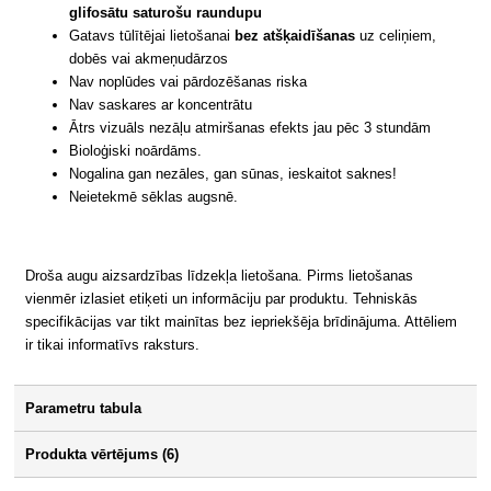
glifosātu saturošu raundupu
Gatavs tūlītējai lietošanai
bez atšķaidīšanas
uz celiņiem,
dobēs vai akmeņudārzos
Nav noplūdes vai pārdozēšanas riska
Nav saskares ar koncentrātu
Ātrs vizuāls nezāļu atmiršanas efekts jau pēc 3 stundām
Bioloģiski noārdāms.
Nogalina gan nezāles, gan sūnas, ieskaitot saknes!
Neietekmē sēklas augsnē.
Droša augu aizsardzības līdzekļa lietošana. Pirms lietošanas
vienmēr izlasiet etiķeti un informāciju par produktu. Tehniskās
specifikācijas var tikt mainītas bez iepriekšēja brīdinājuma. Attēliem
ir tikai informatīvs raksturs.
Parametru tabula
Produkta vērtējums (6)