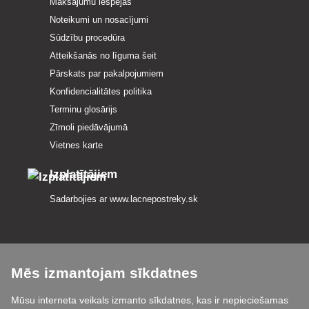
Maksājumu iespējas
Noteikumi un nosacījumi
Sūdzību procedūra
Atteikšanās no līguma šeit
Pārskats par pakalpojumiem
Konfidencialitātes politika
Terminu glosārijs
Zīmoli piedāvājumā
Vietnes karte
Izplatītājiem
Sadarbojies ar
www.lacnepostreky.sk
Mēs izmantojam sīkdatnes
Mēs vienmēr sniegsim jums ekspertu konsultācijas
Mūsu interneta veikals izmanto sīkdatnes, kas ir nepieciešamas
Sūdzības tiek izskatītas 24 stundu laikā