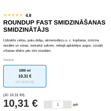
4.8
ROUNDUP FAST SMIDZINĀŠANAS
SMIDZINĀTĀJS
Līdzeklis celiņu, puķu dobju, akmensdārzu u. c. kopšanai, iznīcina
nezāles un sūnas, ieskaitot saknes, nebojā apkārtējos augus, vizuāls
vīšanas efekts pēc trim stundām.
Varianti
1000 ml
10
,31 €
(JC
10
,31 €/l)
(JC
10
,31 €/l)
10
,31 €
gab