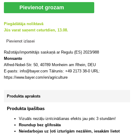
Pievienot grozam
Piegādātāja noliktavā
Jūs varat saņemt ceturtdien, 13.08.
Pievienot izlasei
Ražotājs/importētājs saskaņā ar Regulu (ES) 2023/988
Monsanto
Alfred-Nobel-Str. 50, 40789 Monheim am Rhein, DEU
E-pasts: info@bayer.com Tālrunis: +49 2173 38-0 URL:
https://www.bayer.com/en/agriculture
Produkta apraksts
Produkta īpašības
Vizuāls nezāļu iznīcināšanas efekts jau pēc 3 stundām!
Roundup bez glifosāta
Neiedarbojas uz ļoti izturīgām nezālēm, iesakām lietot