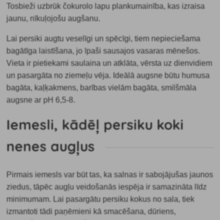
Tos
bieži uzbrūk
čokurolo lapu plankumainība, kas izraisa
jaunu, nīkuļojošu augšanu.
Lai persiki augtu veselīgi un spēcīgi, tiem nepieciešama
bagātīga laistīšana, jo īpaši sausajos vasaras mēnešos.
Vieta ir pietiekami saulaina un atklāta, vērsta uz dienvidiem
un pasargāta no ziemeļu vēja. Ideālā augsne būtu humusa
bagāta, kaļķakmens, barības vielām bagāta, smilšmāla
augsne ar pH 6,5-8.
Iemesli, kādēļ persiku koki
nenes augļus
Pirmais iemesls var būt tas, ka
salnas ir sabojājušas jaunos
ziedus, tāpēc augļu veidošanās iespēja ir samazināta līdz
minimumam. Lai pasargātu persiku kokus no sala, tiek
izmantoti tādi paņēmieni kā smacēšana, dūriens,