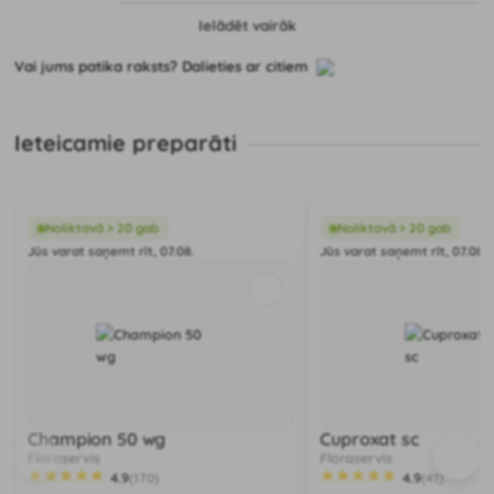
Ielādēt vairāk
Vai jums patika raksts? Dalieties ar citiem
Ieteicamie preparāti
Noliktavā > 20 gab
Noliktavā > 20 gab
Jūs varat saņemt rīt, 07.08.
Jūs varat saņemt rīt, 07.08.
Champion 50 wg
Cuproxat sc
Floraservis
Floraservis
4.9
4.9
(170)
(41)