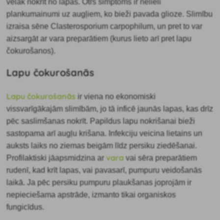
vēlāk nokrīt no lapas. Otrs simptoms ir nelieli
plankumainumi uz augļiem, ko bieži pavada glioze. Slimību
izraisa sēne Clasterosporium carpophilum, un pret to var
aizsargāt ar vara preparātiem (kurus lieto arī pret lapu
čokurošanos).
Lapu čokurošanās
Lapu čokurošanās
ir viena no ekonomiski
vissvarīgākajām slimībām, jo tā inficē jaunās lapas, kas drīz
pēc saslimšanas nokrīt. Papildus lapu nokrišanai bieži
sastopama arī augļu krišana. Infekciju veicina lietains un
auksts laiks no ziemas beigām līdz persiku ziedēšanai.
vara
Profilaktiski jāapsmidzina ar
vai sēra preparātiem
rudenī, kad krīt lapas, vai pavasarī, pumpuru veidošanās
laikā. Ja pēc persiku pumpuru plaukšanas joprojām ir
nepieciešama apstrāde, izmanto tikai organiskos
fungicīdus.