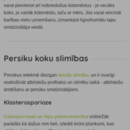
varat pievienot arī nobriedušus kūtsmēslus - jo vecāks
koks, jo vairāk kūtsmēslu, taču ar mēru. Jūs varat veicināt
barības vielu uzņemšanu, izmantojot lignohumātu lapu
smidzinātāja veidā.
Persiku koku slimības
daudz slimību,
Persikus ietekmē diezgan
un ir svarīgi
nodrošināt atbilstošu profilaksi un slimību laikā - atbilstošu
ārstēšanu ar persiku smidzinātājiem.
Klasterosporioze
Cašosporiozes un lapu plankumainība
visbiežāk
parādās kā dažus mm lieli, izteikti brūni plankumi, kas