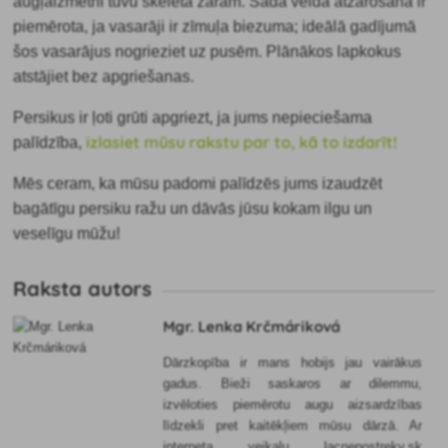
augļaizmetni tuvu skeleta zaram. Šāda veida atzarošana ir
piemērota, ja vasarāji ir zīmuļa biezuma; ideālā gadījumā
šos vasarājus nogrieziet uz pusēm. Plānākos lapkokus
atstājiet bez apgriešanas.
Persikus ir ļoti grūti apgriezt, ja jums nepieciešama
izlasiet mūsu rakstu par to, kā to izdarīt!
palīdzība,
Mēs ceram, ka mūsu padomi palīdzēs jums izaudzēt
bagātīgu persiku ražu un dāvās jūsu kokam ilgu un
veselīgu mūžu!
Raksta autors
Mgr. Lenka Krčmáriková
Dārzkopība ir mans hobijs jau vairākus
gadus. Bieži saskaros ar dilemmu,
izvēloties piemērotu augu aizsardzības
līdzekli pret kaitēkļiem mūsu dārzā. Ar
interneta veikalu lacnepostreky.sk