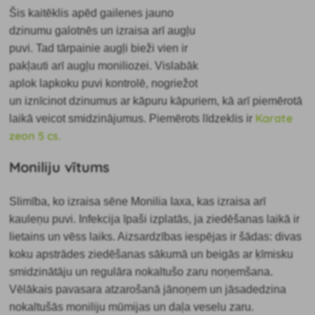
Šis kaitēklis apēd gailenes jauno
dzinumu galotnēs un izraisa arī augļu
puvi. Tad tārpainie augļi bieži vien ir
pakļauti arī augļu moniliozei. Vislabāk
aplok lapkoku puvi kontrolē, nogriežot
un iznīcinot dzinumus ar kāpuru kāpuriem, kā arī piemērotā
Karate
laikā veicot smidzinājumus. Piemērots līdzeklis ir
zeon 5 cs.
Moniliju vītums
Slimība, ko izraisa sēne Monilia Iaxa, kas izraisa arī
kauleņu puvi. Infekcija īpaši izplatās, ja ziedēšanas laikā ir
lietains un vēss laiks. Aizsardzības iespējas ir šādas: divas
koku apstrādes ziedēšanas sākumā un beigās ar ķīmisku
smidzinātāju un regulāra nokaltušo zaru noņemšana.
Vēlākais pavasara atzarošanā jānoņem un jāsadedzina
nokaltušās moniliju mūmijas un daļa veselu zaru.