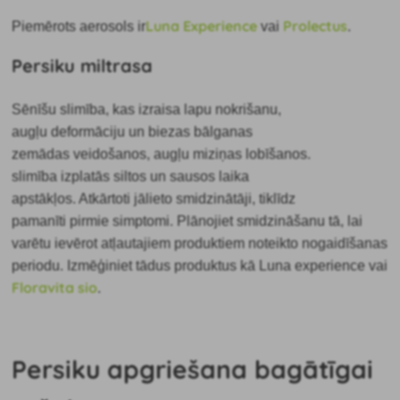
Luna Experience
Prolectus
Piemērots aerosols
ir
vai
.
Persiku miltrasa
Sēnīšu slimība, kas izraisa lapu nokrišanu,
augļu deformāciju un biezas bālganas
zemādas veidošanos, augļu miziņas lobīšanos.
slimība izplatās siltos un sausos laika
apstākļos.
Atkārtoti jālieto smidzinātāji, tiklīdz
pamanīti pirmie simptomi. Plānojiet smidzināšanu tā, lai
varētu ievērot atļautajiem produktiem noteikto nogaidīšanas
periodu. Izmēģiniet tādus produktus kā Luna experience vai
Floravita sio
.
Persiku apgriešana bagātīgai