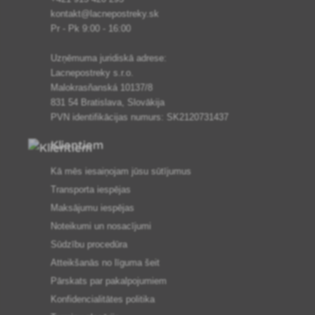
kontakt@lacnepostreky.sk
Pr - Pk 9:00 - 16:00
Uzņēmuma juridiskā adrese:
Lacnepostreky s.r.o.
Malokrasňanská 10137/8
831 54 Bratislava, Slovākija
PVN identifikācijas numurs: SK2120731437
Klientiem
Kā mēs iesaiņojam jūsu sūtījumus
Transporta iespējas
Maksājumu iespējas
Noteikumi un nosacījumi
Sūdzību procedūra
Atteikšanās no līguma šeit
Pārskats par pakalpojumiem
Konfidencialitātes politika