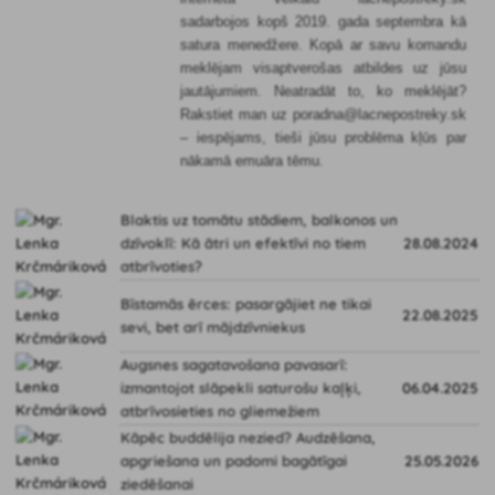
sadarbojos kopš 2019. gada septembra kā
satura menedžere. Kopā ar savu komandu
meklējam visaptverošas atbildes uz jūsu
jautājumiem. Neatradāt to, ko meklējāt?
Rakstiet man uz poradna@lacnepostreky.sk
– iespējams, tieši jūsu problēma kļūs par
nākamā emuāra tēmu.
Blaktis uz tomātu stādiem, balkonos un
dzīvoklī: Kā ātri un efektīvi no tiem
28.08.2024
atbrīvoties?
Bīstamās ērces: pasargājiet ne tikai
22.08.2025
sevi, bet arī mājdzīvniekus
Augsnes sagatavošana pavasarī:
izmantojot slāpekli saturošu kaļķi,
06.04.2025
atbrīvosieties no gliemežiem
Kāpēc buddēlija nezied? Audzēšana,
apgriešana un padomi bagātīgai
25.05.2026
ziedēšanai