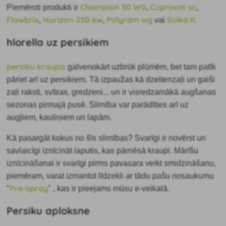
Champion 50 WG
Cuproxat sc
Piemēroti produkti ir
,
,
Flowbrix
Horizon 250 ew
Polyram wg
Sulka K.
,
,
vai
hlorella uz persikiem
persiku kraupis
galvenokārt uzbrūk plūmēm, bet tam patīk
pāriet arī uz persikiem. Tā izpaužas kā dzeltenzaļi un gaiši
zaļi raksti, svītras, gredzeni... un ir visredzamākā augšanas
sezonas pirmajā pusē. Slimība var parādīties arī uz
augļiem, kauliņiem un lapām.
Kā pasargāt kokus no šīs slimības? Svarīgi ir novērst un
savlaicīgi iznīcināt laputis, kas pārnēsā kraupi. Mārīšu
iznīcināšanai ir svarīgi pirms pavasara veikt smidzināšanu,
piemēram, varat izmantot līdzekli ar tādu pašu nosaukumu
Pre-spray
"
" , kas ir pieejams mūsu e-veikalā.
Persiku aploksne