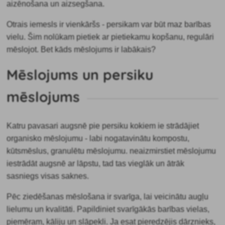
aizēnošana un aizsegšana.
Otrais iemesls ir vienkāršs - persikam var būt
maz barības
vielu. Šim nolūkam pietiek ar pietiekamu kopšanu, regulāri
mēslojot. Bet kāds mēslojums ir labākais?
Mēslojums un persiku
mēslojums
Katru pavasari augsnē pie persiku kokiem ie
strādājiet
organisko mēslojumu - labi nogatavinātu kompostu,
kūtsmēslus, granulētu mēslojumu. neaizmirstiet mēslojumu
iestrādāt augsnē ar lāpstu, tad tas vieglāk un ātrāk
sasniegs visas saknes.
Pēc ziedēšanas mēslošana ir svarīga, lai veicinātu augļu
lielumu un kvalitāti. Papildiniet svarīgākās barības vielas,
piemēram, kāliju un slāpekli. Ja esat pieredzējis dārznieks,