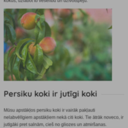
kokus, uzlabot to veselību un dzīvotspēju.
Persiku koki ir jutīgi koki
Mūsu apstākļos persiku koki ir vairāk pakļauti
nelabvēlīgiem apstākļiem nekā citi koki. Tie ātrāk noveco, ir
jutīgāki pret salnām, cieš no gliozes un atmiršanas.