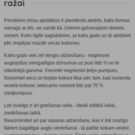
ražai
Persikiem mūsu apstākļos ir piemērots
atvērts, katla formas
vainags ar trīs, ne vairāk kā. četriem galvenajiem skeleta
zariem. Koks ilgāk saglabāsies, ja katru gadu uz tā atstāsiet
pēc iespējas mazāk vecas koksnes.
Katru gadu veic
iet stingru atzarošanu - nogrieziet
augļojošos viengadīgos dzinumus uz pusi līdz ⅔ no to
sākotnējā garuma. Vienmēr nogrieziet ārējo pumpuru.
Noņemiet veco un bojāto koksni tikai pēc tam, kad noņemta
veselā koksne; ieteicams noņemt līdz pat 70 %
ziedpumpuru.
Ļoti svarīgs ir arī griešanas laiks
- ideāli siltākā laikā,
ziedēšanas laikā.
Neaizmirstiet arī par vasaras atzarošanu, kas ir ļoti svarīgs
faktors bagātīgai augļu veidošanai - tā palīdz kokam veidot