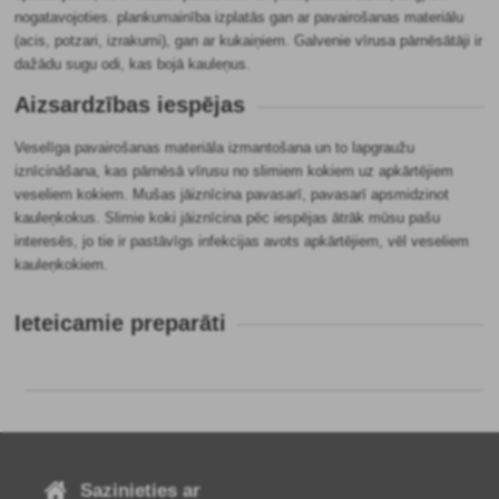
nogatavojoties. plankumainība izplatās gan ar pavairošanas materiālu
(acis, potzari, izrakumi), gan ar kukaiņiem. Galvenie vīrusa pārnēsātāji ir
dažādu sugu odi, kas bojā kauleņus.
Aizsardzības iespējas
Veselīga pavairošanas materiāla izmantošana un to lapgraužu
iznīcināšana, kas pārnēsā vīrusu no slimiem kokiem uz apkārtējiem
veseliem kokiem. Mušas jāiznīcina pavasarī, pavasarī apsmidzinot
kauleņkokus. Slimie koki jāiznīcina pēc iespējas ātrāk mūsu pašu
interesēs, jo tie ir pastāvīgs infekcijas avots apkārtējiem, vēl veseliem
kauleņkokiem.
Ieteicamie preparāti
Sazinieties ar