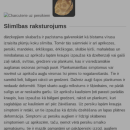
Slimības raksturojums
dārzkopjiem skabarža ir pazīstama galvenokārt kā bīstama vīrusu
izraisīta plūmju koku slimība. Tomēr tās saimnieki ir arī aprikozes,
persiki, mandeles, ērkšķogas, ērkšķogas, skābie ķirši, mahalebas un
mirobalanas.uz aprikožu lapām kraupis izpaužas kā dzeltenzaļi vai gaiši
zaļi raksti, svītras, gredzeni vai plankumi, kas ir visredzamākie
augšanas sezonas pirmajā pusē. Plankumainības simptomus var
novērot uz aprikožu augļu virsmas īsi pirms to nogatavošanās. Tie ir
samērā lieli, bālgani raksti un gredzeni. Dažreiz augļi šajos plankumos ir
nedaudz deformēti. Stipri skarto augļu mīkstums ir šķiedrains, ne pārāk
sulīgs un ar neskaidru garšu. Uz aprikožu kauliņiem ļoti parasti parādās
kraupis, kas izpaužas kā bālgani gredzeni, raksti un plankumi, kuri
saglabājas uz kauliņiem arī pēc žāvēšanas. Uz persiku lapām kraupja
simptomi ir retāki, un tie izpaužas kā dzīslu dzeltēšana un lapas plātnes
deformācija. Simptomi uz persiku augļiem ir līdzīgi skābenes
simptomiem uz aprikozēm, taču, ņemot vērā persiku smalko
apmatojumu, tie ir mazāk pamanāmi un pakāpeniski izzūd, augļiem