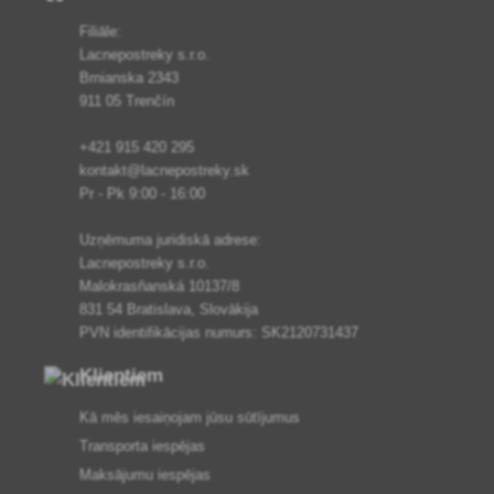
Filiāle:
Lacnepostreky s.r.o.
Brnianska 2343
911 05 Trenčín
+421 915 420 295
kontakt@lacnepostreky.sk
Pr - Pk 9:00 - 16:00
Uzņēmuma juridiskā adrese:
Lacnepostreky s.r.o.
Malokrasňanská 10137/8
831 54 Bratislava, Slovākija
PVN identifikācijas numurs: SK2120731437
Klientiem
Kā mēs iesaiņojam jūsu sūtījumus
Transporta iespējas
Maksājumu iespējas