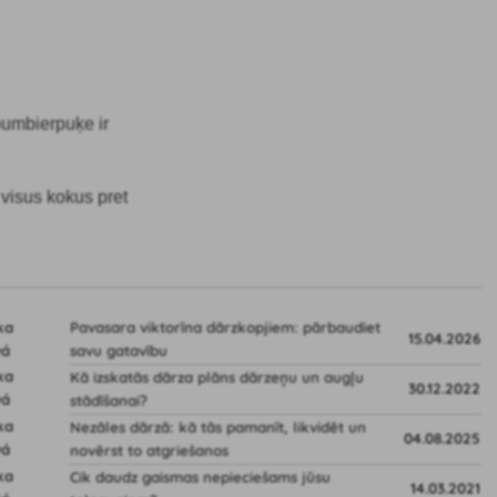
 bumbierpuķe ir
 visus kokus pret
Pavasara viktorīna dārzkopjiem: pārbaudiet
15.04.2026
savu gatavību
Kā izskatās dārza plāns dārzeņu un augļu
30.12.2022
stādīšanai?
Nezāles dārzā: kā tās pamanīt, likvidēt un
04.08.2025
novērst to atgriešanos
Cik daudz gaismas nepieciešams jūsu
14.03.2021