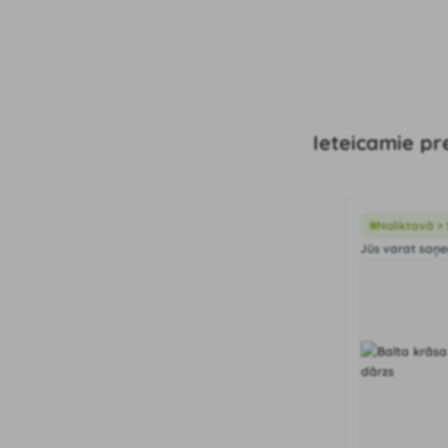
Ieteicamie pr
Noliktavā >
Jūs varat saņem