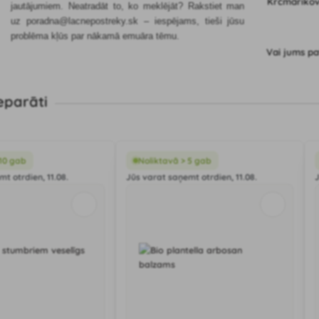
jautājumiem. Neatradāt to, ko meklējāt? Rakstiet man
uz poradna@lacnepostreky.sk – iespējams, tieši jūsu
problēma kļūs par nākamā emuāra tēmu.
Vai jums pa
eparāti
 10 gab
Noliktavā > 5 gab
t otrdien, 11.08.
Jūs varat saņemt otrdien, 11.08.