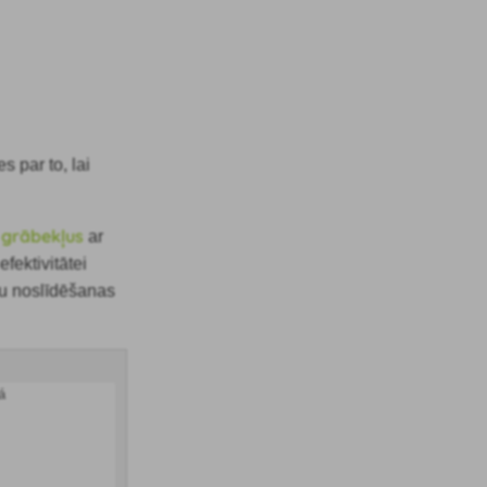
s par to, lai
s grābekļus
ar
fektivitātei
pu noslīdēšanas