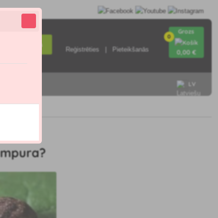
Grozs
0
Meklēšana
Reģistrēties
Pieteikšanās
0
,00 €
LV
ieties ar
pumpura?