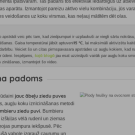
nenta īpatsvaram. Tas padarīs tos efektīvāk iedarbīgus uz atsev
s aparātu. Izmantojot pareizu aktīvo vielu kombināciju, jūs vara
es veidošanos uz koku virsmas, kas neļauj mātītēm dēt olas.
 apstrādi veic pēc tam, kad ziedpumpuri ir uzplaukuši ar viegli sārtu nokrāsu
15 °C
dēšanas. Gaisa temperatūrai jābūt aptuveni
, lai maksimāli aktivizētu kait
edarbību. Veiciet šo un citas pirmspavasara apstrādes uz augļu kokiem, kad n
šajā blogā
ar ūdeni. Iespējams,
jau esat uzzinājuši vairāk par augļu koku smi
s zināšanas, izmantojot šo video.
ma padoms
jauc
ābeļu ziedu puves
ļūdaini
s, augļu koku iznīcināšanas metodi
mbieru ziedu puvi
. Bumbieru
 izšķiļas
vēlā rudenī un ziemas
iņojas pumpura iekšpusē. Pēc
gušā vabole izgrauž caurumu un