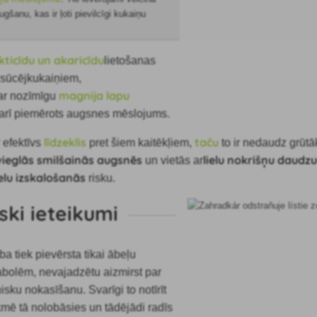
gšanu, kas ir ļoti pievilcīgi kukaiņu
kticīdu un akaricīdu
lietošanas
 sūcējkukaiņiem,
magnija lapu
 ar nozīmīgu
 arī piemērots augsnes mēslojums.
līdzeklis
taču
r efektīvs
pret šiem kaitēkļiem,
to ir nedaudz grūtāk
vieglās smilšainās augsnēs
lielu nokrišņu daud
un vietās ar
elu izskalošanās
risku.
iski ieteikumi
a tiek pievērsta tikai ābeļu
vabolēm, nevajadzētu aizmirst par
isku
nokasīšanu. Svarīgi to notīrīt
kmē tā nolobāsies un tādējādi radīs