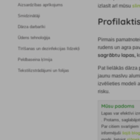
sli
Aizsardzības aprīkojums
izlasīt arī mūsu
Smidzinātāji
Profilakt
Dārza darbarīki
Ūdens tehnoloģija
Pirmais pamatnotei
rudens un agra pav
Tīrīšanas un dezinfekcijas līdzekļi
sagrābtu lapas,
k
Peldbaseina ķīmija
Pat lielākās dārza
Tekstilizstrādājumi un folijas
jaunu masīvu alumī
izvēlieties modeli
risku.
Mūsu padoms
Lapas var efektīvi i
. Protams, saglabājo
Par citiem svarīgie
šajā blo
informējuši
slāpe
modri, lietojot