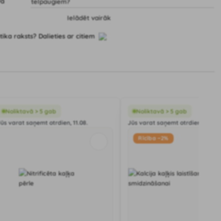
telpaugiem?
Ielādēt vairāk
tika raksts? Dalieties ar citiem
Noliktavā > 5 gab
Noliktavā > 5 gab
Jūs varat saņemt otrdien, 11.08.
Jūs varat saņemt otrdien, 11.08.
Rīcība −2%