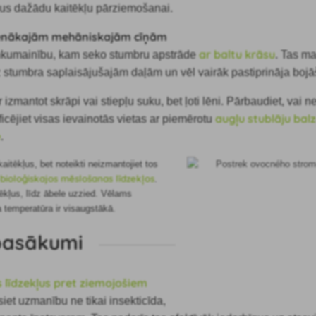
us dažādu kaitēkļu pārziemošanai.
enākajām mehāniskajām cīņām
ar baltu krāsu
ankumainību, kam seko stumbru apstrāde
. Tas m
 stumbra saplaisājušajām daļām un vēl vairāk pastiprināja boj
 izmantot skrāpi vai stiepļu suku, bet ļoti lēni. Pārbaudiet, vai n
augļu stublāju ba
ficējiet visas ievainotās vietas ar piemērotu
e
.
aitēkļus, bet noteikti neizmantojiet tos
bioloģiskajos mēslošanas līdzekļos
s
.
itēkļus, līdz ābele uzzied. Vēlams
 temperatūra ir visaugstākā.
 pasākumi
 līdzekļus pret ziemojošiem
siet uzmanību ne tikai insekticīda,