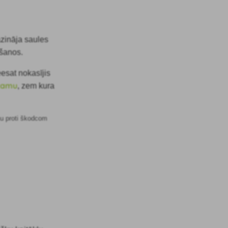
azināja saules
āšanos.
eesat nokasījis
lzamu
, zem kura