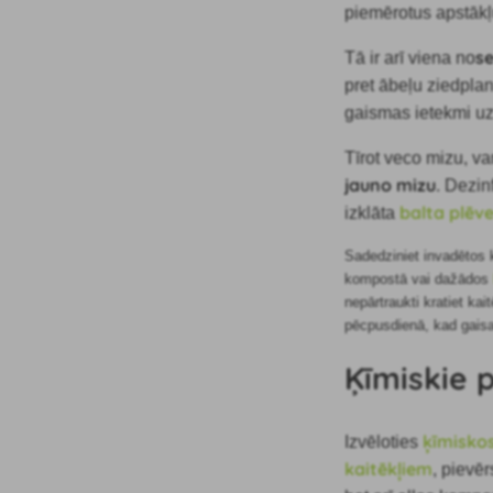
piemērotus apstākļ
s
Tā ir arī viena no
pret ābeļu ziedpl
gaismas ietekmi uz
Tīrot veco mizu, var
jauno mizu
. Dezin
balta plēv
izklāta
Sadedziniet invadētos k
kompostā vai dažādo
nepārtraukti kratiet ka
pēcpusdienā, kad gaisa
Ķīmiskie
ķīmiskos
Izvēloties
kaitēkļiem
, pievēr