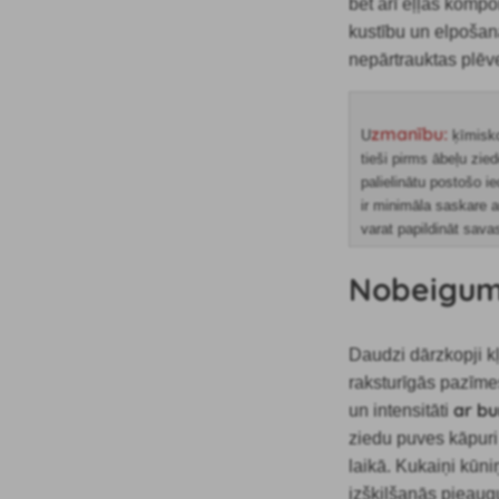
bet arī eļļas kompo
kustību un elpošana
nepārtrauktas plēv
zmanību:
U
ķīmisko
tieši pirms ābeļu zie
palielinātu postošo i
ir minimāla saskare 
varat papildināt sava
Nobeigu
Daudzi dārzkopji k
raksturīgās pazīme
ar bu
un intensitāti
ziedu puves kāpuri
laikā. Kukaiņi kūn
izšķilšanās pieau