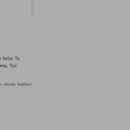
 lietot. To
zumu
. Tas