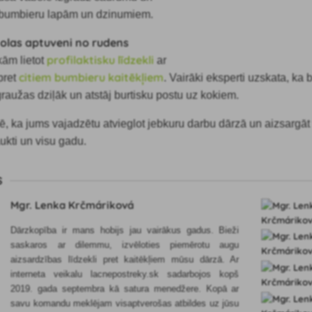
r bumbieru lapām un dzinumiem.
 olas
aptuveni no rudens
profilaktisku līdzekli
ām lietot
ar
citiem bumbieru kaitēkļiem
pret
. Vairāki eksperti uzskata, ka
graužas dziļāk un atstāj burtisku postu uz kokiem.
, ka jums vajadzētu atvieglot jebkuru darbu dārzā un aizsargāt
ukti un visu gadu.
s
Mgr. Lenka Krčmáriková
Dārzkopība ir mans hobijs jau vairākus gadus. Bieži
saskaros ar dilemmu, izvēloties piemērotu augu
aizsardzības līdzekli pret kaitēkļiem mūsu dārzā. Ar
interneta veikalu lacnepostreky.sk sadarbojos kopš
2019. gada septembra kā satura menedžere. Kopā ar
savu komandu meklējam visaptverošas atbildes uz jūsu