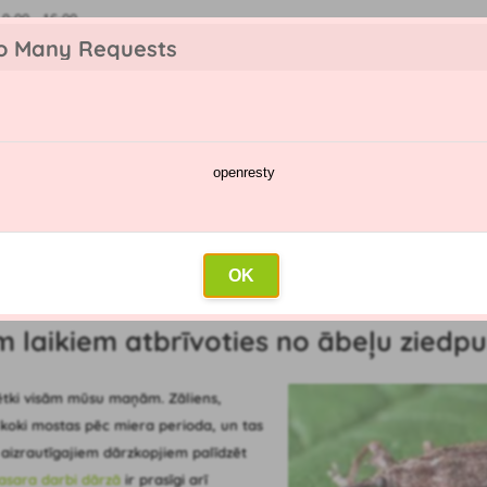
:00 - 16:00
o Many Requests
openresty
katalogs
Smidzināšanas kalendārs
Vairumtirdzniecība
Sazin
aikiem atbrīvoties no ābeļu ziedpumpura?
OK
s raksts: 02.04.2020)
em laikiem atbrīvoties no ābeļu zied
vētki visām mūsu maņām. Zāliens,
 koki mostas pēc miera perioda, un tas
m aizrautīgajiem dārzkopjiem palīdzēt
asara darbi dārzā
ir prasīgi arī