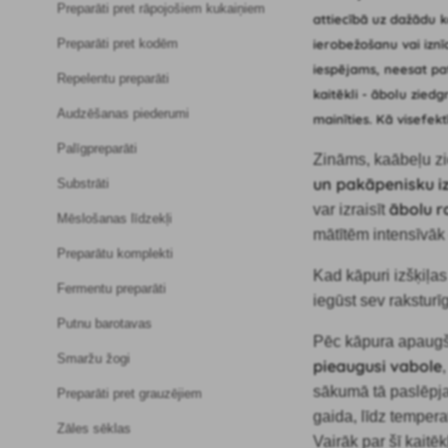
Preparāti pret rāpojošiem kukaiņiem
attiecībā uz dažādu 
ierobežošanu vai iznī
Preparāti pret kodēm
iespējams, neesat pat
Repelentu preparāti
kaitēkli - ābolu zied
Audzēšanas piederumi
mainīties. Kā visefek
Palīgpreparāti
Zināms, ka
ābeļu z
un pakāpenisku i
Substrāti
ābolu 
var izraisīt
Mēslošanas līdzekļi
mātītēm intensīvāk 
Preparātu komplekti
Kad kāpuri izšķiļa
Fermentu preparāti
iegūst sev rakstur
Putnu barotavas
Pēc kāpura apaugšan
Smaržu žogi
pieaugusi vabole
sākumā tā paslēpj
Preparāti pret grauzējiem
gaida, līdz tempera
Zāles sēklas
Vairāk par šī kaitē