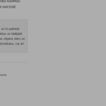
išķu kaitēkļu
t veicināt
, un to pabeidz
ēkļus un tādējādi
av vējains laiks un
dzināšanu, vai arī