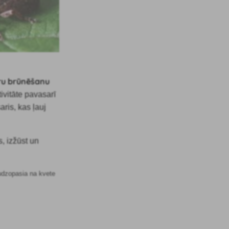
ru brūnēšanu
tivitāte pavasarī
aris, kas ļauj
, izžūst un