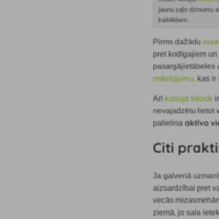
jaunu zaļo dzinumu au
kaitēkļiem.
inse
Pirms dažādu
pret kodīgajiem un
pasargājietābeles
mēslojumu,
kas ir
kalcija lidock
Arī
i
nevajadzētu lietot
aktīvo vi
palielina
Citi prakt
Ja galvenā uzmanīb
aizsardzībai pret 
vecās mizas
mehān
ziemā, jo sala iete