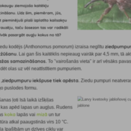
kokaugu ziemojošo kaitēkļu
cināšanu. Līdz šim, piemēram, jūs,
 pieminējuši plaši izplatīto kailsakņu
grauzēju, taču šosezon tas var radikāli
tīvāk pasargāt augļu kokus no tā?
ziedpumpu
iedu kodējs
(Anthonomus pomorum) izraisa neglītu
zžūšanu
. Lai gan šis kaitēklis nepieaug vairāk par 4,5 mm, tā ak
ražas samazināšanos
. To "vairošanās vieta" ir arī vēsāks pavas
dēt olas uz vēl neattīstītiem pumpuriem.
ziedpumpuru iekšpuse tiek apēsta
s
,
. Ziedu pumpuri neatveras
īgo puslodes formu.
as ļoti īsā laikā izšķiļas
, kas apēd lapas un augļus. Rudens
koka
mizā
as
lapās vai
un tur
tūra atkal paaugstinās virs 10 °C.
kļa īpašībām un dzīves ciklu var