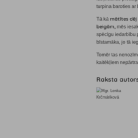
turpina baroties a
mātītes dēj
Tā kā
beigām,
mēs iesak
spēcīgu iedarbību 
bīstamāka, jo tā ie
Tomēr tas nenozīmē
kaitēkļiem nepārtra
Raksta autor