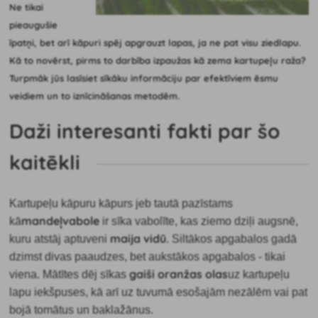
Ne tikai
pieaugušie
īpatņi, bet arī kāpuri spēj apgrauzt lapas, ja ne pat visu ziedlapu.
Kā to novērst, pirms to darbība izpaužas kā zema kartupeļu raža?
Turpmāk jūs lasīsiet sīkāku informāciju par efektīviem ēsmu
veidiem un to iznīcināšanas metodēm.
Daži interesanti fakti par šo
kaitēkli
Kartupeļu kāpuru kāpurs jeb tautā pazīstams
mandeļvabole
kā
ir sīka vabolīte, kas ziemo dziļi augsnē,
maija vidū
kuru atstāj aptuveni
. Siltākos apgabalos gadā
dzimst divas paaudzes, bet aukstākos apgabalos - tikai
gaiši oranžas olas
viena. Mātītes dēj sīkas
uz kartupeļu
lapu iekšpuses, kā arī uz tuvumā esošajām nezālēm vai pat
bojā tomātus un baklažānus.