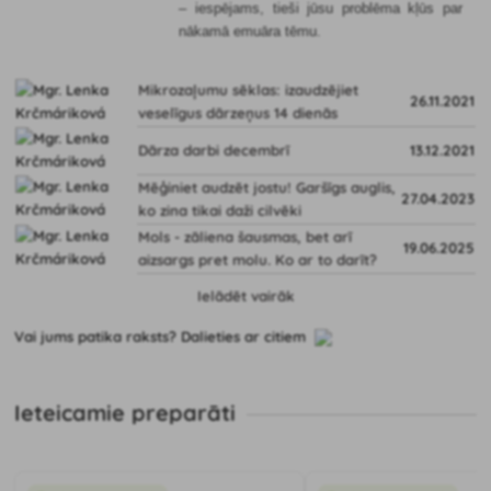
– iespējams, tieši jūsu problēma kļūs par
nākamā emuāra tēmu.
Mikrozaļumu sēklas: izaudzējiet
26.11.2021
veselīgus dārzeņus 14 dienās
Dārza darbi decembrī
13.12.2021
Mēģiniet audzēt jostu! Garšīgs auglis,
27.04.2023
ko zina tikai daži cilvēki
Mols - zāliena šausmas, bet arī
19.06.2025
aizsargs pret molu. Ko ar to darīt?
Ielādēt vairāk
Vai jums patika raksts? Dalieties ar citiem
Ieteicamie preparāti