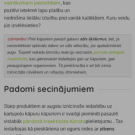
vairākcitiem pesticīdiem
, kas
pozitīvi ietekmē lapu platību un
nodrošina lielāku izturību pret vairāk kaitēkļiem. Kuru veidu
jūs izvēlēsieties?
Uzmanību!
sāls šķīdumus
Pret kāpuriem parasti gatavo
, bet, ja
nenovērtēsiet optimālo ūdens un sāls attiecību, jūs apdedzināsiet
pirmais dabīgais
augu. Turpretī nekādu ķīmisku reakciju neizraisīs
insekticīds
, kas galvenokārt iedarbojas gan uz kāpuriem, gan
pieaugušajiem organismiem. Tā priekšrocība ir arī ļoti zema
toksicitāte cilvēkiem un siltasiņu dzīvniekiem.
Padomi secinājumiem
Starp produktiem ar augstu iznīcinošo iedarbību uz
kartupeļu kāpuru kāpuriem ir svarīgi pieminēt pasaulē
pārdotā insekticīda Karate
vislabāk
pielietojumu
. Tas
zibens
iedarbojas kā pieskāriena un uguns indes ar