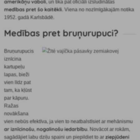
amerikāņu vaboli
, un tika pat oficiāli izsludinātas
medības pret šo kaitēkli
. Viena no nozīmīgākajām notika
1952. gadā Karlsbādē.
Medības pret bruņurupuci?
Bruņurupucis
iznīcina
kartupeļu
lapas, bieži
vien līdz pat
tam, ka kļūst
par kāpuru.
Ražas
novākšana
vien nebūs efektīva, ja vien to neatbalstīsiet ar mehānismu
ar iznīcinošu
nogalinošu iedarbību
,
. Novācot ar rokām,
ziepjūdeni
sagādājiet labu dziļu spaini un piepildiet to ar