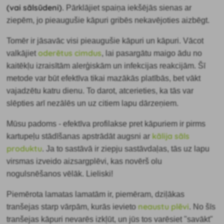
(vai sālsūdeni)
. Pārklājiet spaiņa iekšējās sienas ar
ziepēm, jo pieaugušie kāpuri gribēs nekavējoties aizbēgt.
Tomēr ir jāsavāc visi pieaugušie kāpuri un kāpuri. Vācot
oderētus cimdus
valkājiet
, lai pasargātu maigo ādu no
kaitēkļu izraisītām alerģiskām un infekcijas reakcijām. Šī
metode var būt efektīva tikai mazākās platībās, bet vākt
vajadzētu katru dienu. To darot, atcerieties, ka tās var
slēpties arī nezālēs un uz citiem lapu dārzeņiem.
Mūsu padoms
- efektīva profilakse pret kāpuriem ir pirms
kālija sāls
kartupeļu stādīšanas apstrādāt augsni ar
produktu
. Ja to sastāvā ir ziepju sastāvdaļas, tās uz lapu
virsmas izveido aizsargplēvi, kas novērš olu
nogulsnēšanos vēlāk. Lieliski!
Piemērota lamatas lamatām ir, piemēram,
dziļākas
neaustu plēvi
tranšejas starp vārpām, kurās ievieto
. No šīs
tranšejas kāpuri nevarēs izkļūt, un jūs tos varēsiet "savākt"