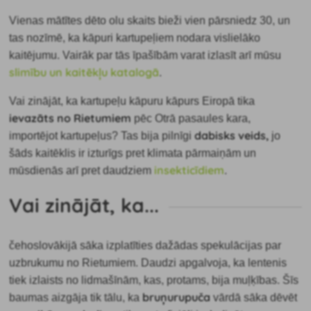
Vienas mātītes dēto olu skaits bieži vien
pārsniedz 30, un
tas nozīmē, ka kāpuri kartupeļiem nodara vislielāko
kaitējumu. Vairāk par tās īpašībām varat izlasīt arī mūsu
slimību un kaitēkļu katalogā
.
Vai zinājāt, ka kartupeļu kāpuru kāpurs Eiropā tika
ievazāts
no Rietumiem
pēc Otrā pasaules kara,
dabisks veids,
importējot kartupeļus? Tas bija pilnīgi
jo
šāds kaitēklis ir izturīgs pret klimata pārmaiņām un
insekticīdiem
mūsdienās arī pret daudziem
.
Vai zinājāt, ka...
čehoslovākijā sāka izplatīties dažādas
spekulācijas par
uzbrukumu no Rietumiem. Daudzi apgalvoja, ka lentenis
tiek izlaists no lidmašīnām, kas, protams, bija muļķības. Šīs
bruņurupuča
baumas aizgāja tik tālu, ka
vārdā sāka dēvēt