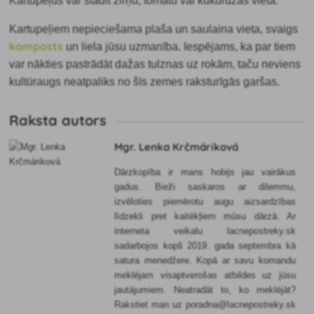
Kartupeļus var stādīt zirņu, tomātu vai kukurūzas vietā.
Kartupeļiem nepieciešama plaša un saulaina vieta, svaigs
komposts
un liela jūsu uzmanība. Iespējams, ka par tiem
var nākties pastrādāt dažas tulznas uz rokām, taču neviens
kultūraugs neatpaliks no šīs zemes raksturīgās garšas.
Raksta autors
Mgr. Lenka Krčmáriková
Dārzkopība ir mans hobijs jau vairākus
gadus. Bieži saskaros ar dilemmu,
izvēloties piemērotu augu aizsardzības
līdzekli pret kaitēkļiem mūsu dārzā. Ar
interneta veikalu lacnepostreky.sk
sadarbojos kopš 2019. gada septembra kā
satura menedžere. Kopā ar savu komandu
meklējam visaptverošas atbildes uz jūsu
jautājumiem. Neatradāt to, ko meklējāt?
Rakstiet man uz poradna@lacnepostreky.sk