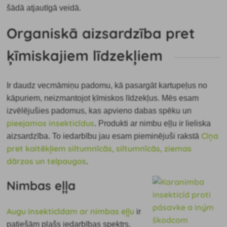
šādā atjautīgā veidā.
Organiskā aizsardzība pret
ķīmiskajiem līdzekļiem
Ir daudz vecmāmiņu padomu, kā pasargāt kartupeļus no
kāpuriem, neizmantojot ķīmiskos līdzekļus. Mēs esam
izvēlējušies padomus, kas apvieno dabas spēku un
pieejamos insekticīdus
. Produkti ar nimbu eļļu ir lieliska
Cīņa
aizsardzība. To iedarbību jau esam pieminējuši rakstā
pret kaitēkļiem siltumnīcās, siltumnīcās, ziemas
dārzos un telpaugos
.
Nimbas eļļa
Augu insekticīdam ar nimbas eļļu
ir
patiešām plašs iedarbības spektrs.