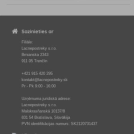
aizsardzībai pret zīdītāju
kaitēkļiem.
Sazinieties ar
Filiāle:
Lacnepostreky s.r.o.
Brnianska 2343
911 05 Trenčín
+421 915 420 295
kontakt@lacnepostreky.sk
Pr - Pk 9:00 - 16:00
Uzņēmuma juridiskā adrese:
Lacnepostreky s.r.o.
Malokrasňanská 10137/8
831 54 Bratislava, Slovākija
PVN identifikācijas numurs: SK2120731437