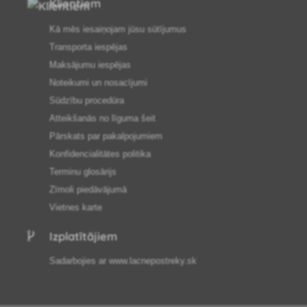
Klientiem
Kā mēs iesaiņojam jūsu sūtījumus
Transporta iespējas
Maksājumu iespējas
Noteikumi un nosacījumi
Sūdzību procedūra
Atteikšanās no līguma šeit
Pārskats par pakalpojumiem
Konfidencialitātes politika
Terminu glosārijs
Zīmoli piedāvājumā
Vietnes karte
Izplatītājiem
Sadarbojies ar
www.lacnepostreky.sk