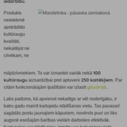
iedarbību
.
Produkts
neietekmē
apstrādāto
kultūraugu
kvalitāti,
nekaitējot ne
cilvēkam, ne
100
mājdzīvniekiem. To var izmantot vairāk nekā
kultūraugu
250 kaitēkļiem
aizsardzībai pret aptuveni
. Par
glosārijā
citām funkcionālajām īpašībām var izlasīt
.
Labs padoms, kā apvienot nekaitīgo ar vēl noderīgāku, ir
katru gadu mainīt kartupeļu stādīšanas vietu. Tas pavasarī
sagādās postu jaunajiem kāpuriem, novērsīs puvi un liks
augsnē esošajām barības vielām darboties efektīvāk.