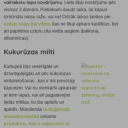
valriekstu lapu novārījumu
. Lieto tikai novārījumu pēc
vismaz 3 dienām. Pietiekami daudz laika, lai kāpuri
iznīcinātu mūsu ražu, vai ne! Drīzāk laikus ķerties pie
dabas augu burvības
, kas ne tikai apkaro kaitēkļus, bet
arī papildina uzturu cita veida augiem (balkona,
siltumnīcas).
Kukurūzas milti
Kartupeļi būs veselīgāki un
dzīvotspējīgāki arī pēc
kukurūzas
miltu
lietošanas
, kas ir ļoti pievilcīgi
kāpuriem. Vai nu vienkārši apkaisiet
ar tiem lapas, vai arī pagatavojiet
lietās mīklas, ko tās apēdīs un
bioloģiskajā
apēdīs. Mūsdienās
lauksaimniecībā
izmanto
produktus, kas ir sajaucami ar