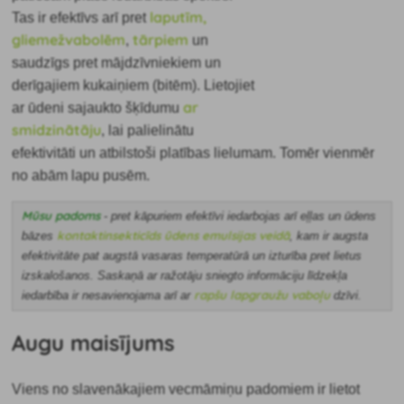
laputīm,
Tas ir efektīvs arī pret
gliemežvabolēm
tārpiem
,
un
saudzīgs pret mājdzīvniekiem un
derīgajiem kukaiņiem (bitēm). Lietojiet
ar
ar ūdeni sajaukto šķīdumu
smidzinātāju
, lai palielinātu
efektivitāti un atbilstoši platības lielumam. Tomēr vienmēr
no abām lapu pusēm.
Mūsu padoms
-
pret kāpuriem efektīvi iedarbojas arī eļļas un ūdens
kontaktinsekticīds ūdens emulsijas veidā
bāzes
, kam ir augsta
efektivitāte pat augstā vasaras temperatūrā un izturība pret lietus
izskalošanos. Saskaņā ar ražotāju sniegto informāciju līdzekļa
rapšu lapgraužu vaboļu
iedarbība ir nesavienojama arī ar
dzīvi.
Augu maisījums
Viens no slavenākajiem vecmāmiņu padomiem ir lietot