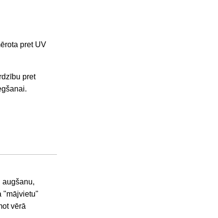
emērota pret UV
rdzību pret
egšanai.
u augšanu,
 "mājvietu"
mot vērā