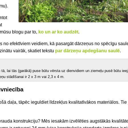
mu).
ntot
at
 mūsu blogu par to,
ko un ar ko audzēt
.
ns no efektīviem veidiem, kā
pasargāt dārzeņus no spēcīgu saule
inātu vairāk, skatiet tekstu
par dārzeņu apdegšanu saulē
.
 tā, lai tās (garākā) puse būtu vērsta uz dienvidiem un ziemeļu pusē būtu ieeja 
eņu stādīšanai ir 2 x 3 m vai 2,3 x 4 m.
ūvniecība
šā daļa, tāpēc ieguldiet līdzekļus kvalitatīvākos materiālos. Ti
ērauda konstrukciju? Mēs iesakām izvēlēties augstākās kvalitātes