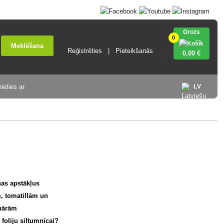
Grozs
0
Meklēšana
Reģistrēties
Pieteikšanās
0
,00 €
ieties ar
LV
nas apstākļus
em, tomatillām un
onārām
o foliju siltumnīcai?