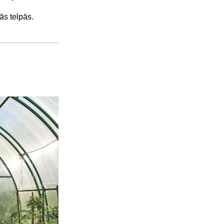
ās telpās
.