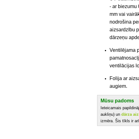
-
ar biezumu 
mm vai vairā
nodrošina pe
aizsardzību p
dārzeņu apd
Ventilējama p
pamatnosacīj
ventilācijas 
Folija ar aiz
augiem.
Mūsu padoms
Ieteicamais papildinā
aukliņu) un
dārza aiz
izmēra. Šis tīkls ir ar