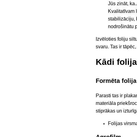
Jūs zināt, ka..
Kvalitatīvam 
stabilizāciju
nodrošinātu p
Izvēloties foliju si
svaru. Tas ir tāpēc
Kādi folij
Formēta folija
Parasti tas ir
plaka
materiāla priekšroc
stiprākas un izturī
Folijas virsm