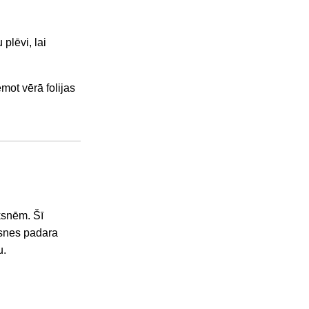
 plēvi, lai
emot vērā folijas
ksnēm. Šī
oksnes padara
u.