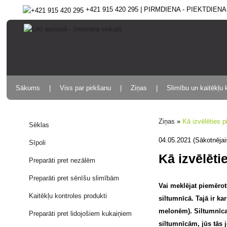
+421 915 420 295 | PIRMDIENA - PIEKTDIENA 9
Sākums
Viss par pirkšanu
Ziņas
Slimību un kaitēkļu 
Ziņas
»
Kā izvēlēties p
Sēklas
04.05.2021 (Sākotnējai
Sīpoli
Kā izvēlēti
Preparāti pret nezālēm
Preparāti pret sēnīšu slimībām
Vai meklējat piemērot
Kaitēkļu kontroles produkti
siltumnīcā. Tajā ir ka
melonēm). Siltumnīcas
Preparāti pret lidojošiem kukaiņiem
siltumnīcām, jūs tās je