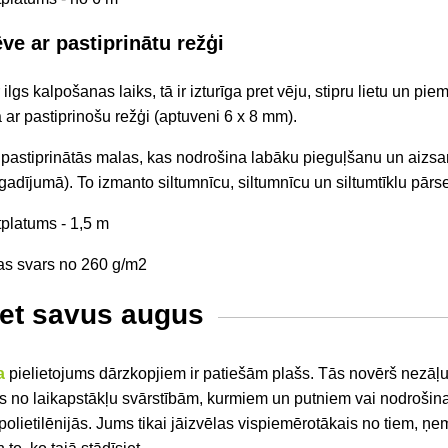
ve ar pastiprinātu režģi
 ilgs kalpošanas laiks, tā ir izturīga pret vēju, stipru lietu un pi
a ar pastiprinošu režģi (aptuveni 6 x 8 mm).
s
pastiprinātās malas, kas nodrošina labāku pieguļšanu un aizsa
gadījumā). To izmanto siltumnīcu, siltumnīcu un siltumtīklu pārs
tplatums -
1,5 m
bas svars
no 260 g/m2
iet savus augus
a
pielietojums dārzkopjiem ir patiešām plašs. Tās novērš nezāļ
s no laikapstākļu svārstībām, kurmiem un putniem vai nodrošina
olietilēnijās. Jums tikai jāizvēlas vispiemērotākais no tiem, ņe