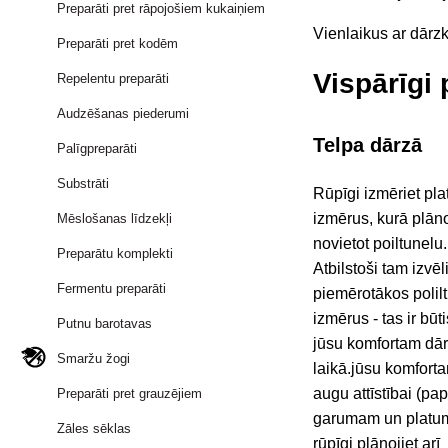
Preparāti pret rāpojošiem kukaiņiem
Vienlaikus ar dārz
Preparāti pret kodēm
Vispārīgi 
Repelentu preparāti
Audzēšanas piederumi
Telpa dārzā
Palīgpreparāti
Substrāti
Rūpīgi izmēriet pla
izmērus, kurā plān
Mēslošanas līdzekļi
novietot poiltunelu.
Preparātu komplekti
Atbilstoši tam izvēl
Fermentu preparāti
piemērotākos polil
izmērus - tas ir būti
Putnu barotavas
jūsu komfortam dā
Smaržu žogi
laikā.jūsu komfort
augu attīstībai (pa
Preparāti pret grauzējiem
garumam un plat
Zāles sēklas
rūpīgi plānojiet arī