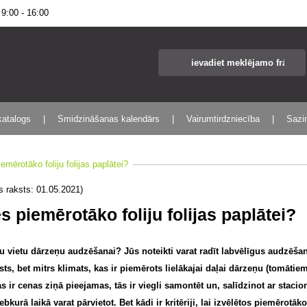
:00 - 16:00
katalogs
Smidzināšanas kalendārs
Vairumtirdzniecība
Sazin
iemērotāko foliju folijas paplātei?
s raksts: 01.05.2021)
es piemērotāko foliju folijas paplātei?
u vietu dārzeņu audzēšanai? Jūs noteikti varat radīt labvēlīgus audzēša
rsts, bet mitrs klimats, kas ir piemērots lielākajai daļai dārzeņu (tomāti
 ir cenas ziņā pieejamas, tās ir viegli samontēt un, salīdzinot ar staci
bkurā laikā varat pārvietot. Bet kādi ir kritēriji, lai izvēlētos piemērotāk