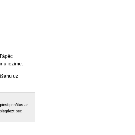
 Tāpēc
iņu iezīme.
ļūšanu uz
piestiprinātas ar
piegriezt pēc