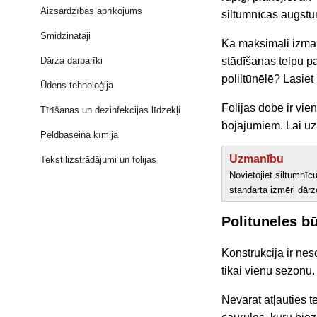
Aizsardzības aprīkojums
siltumnīcas augstu
Smidzinātāji
Kā maksimāli izma
stādīšanas telpu p
Dārza darbarīki
poliltūnēlē? Lasiet
Ūdens tehnoloģija
Folijas dobe ir vie
Tīrīšanas un dezinfekcijas līdzekļi
bojājumiem. Lai uzz
Peldbaseina ķīmija
Uzmanību
Tekstilizstrādājumi un folijas
Novietojiet siltumnīcu
standarta izmēri dārz
Polituneles b
Konstrukcija ir
neso
tikai vienu sezonu.
Nevarat atļauties
t