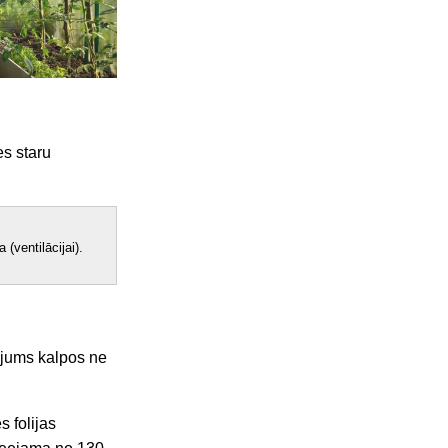
s staru
(ventilācijai).
e jums kalpos ne
 folijas