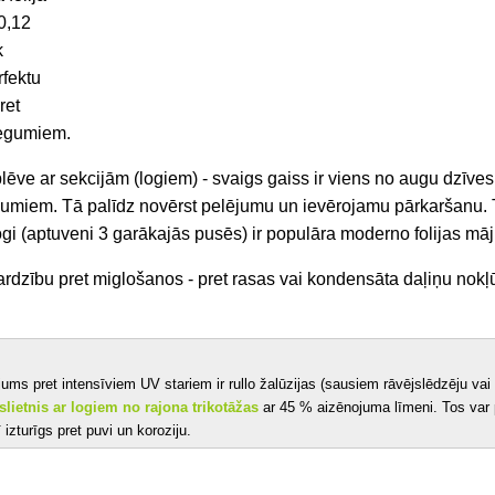
0,12
k
rfektu
ret
egumiem.
lēve ar sekcijām (logiem) -
svaigs gaiss ir viens no augu dzīves
umiem. Tā palīdz novērst pelējumu un ievērojamu pārkaršanu.
logi (aptuveni 3 garākajās pusēs) ir populāra moderno folijas māj
sardzību pret miglošanos -
pret rasas vai kondensāta daļiņu nok
jums pret intensīviem UV stariem ir rullo žalūzijas (sausiem
rāvējslēdzēju vai 
slietnis ar logiem no rajona trikotāžas
ar 45 % aizēnojuma līmeni. Tos var 
ī izturīgs pret puvi un koroziju.