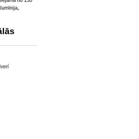
pieejama no 130
lumīnija,
ālās