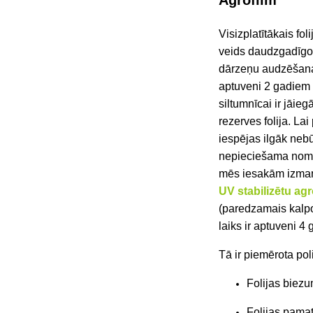
Agrofilm
Visizplatītākais foli
veids
daudzgadīg
dārzeņu audzēšana
aptuveni 2 gadiem
siltumnīcai ir jāie
rezerves folija. Lai
iespējas ilgāk neb
nepieciešama nom
mēs iesakām izman
UV stabilizētu agr
(paredzamais kal
laiks ir aptuveni 4 
Tā ir piemērota pol
Folijas biez
Folijas pama