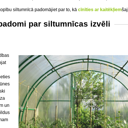
kopību siltumnīcā padomājiet par to, kā
cīnīties ar kaitēkļiem
šaj
padomi par siltumnīcas izvēli
tības
ojat
ieties
tūnes
ski
rza
am un
pildus
umam