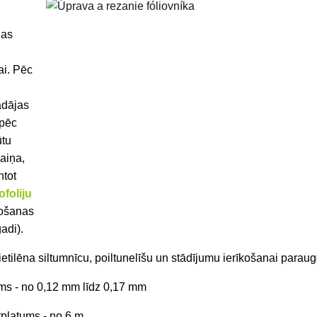
jas
o
i. Pēc
gādājas
 pēc
ūtu
aiņa,
tot
ofoliju
pošanas
gadi).
ietilēna siltumnīcu, poiltunelīšu un stādījumu ierīkošanai paraug
ums
- no 0,12 mm līdz 0,17 mm
tplatums
- no 6 m