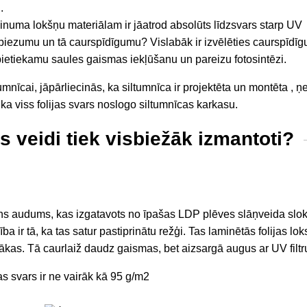
.
linuma lokšņu materiālam ir jāatrod absolūts līdzsvars starp UV
, biezumu un tā caurspīdīgumu? Vislabāk ir izvēlēties
caurspīdīgu
ietiekamu saules gaismas iekļūšanu un pareizu fotosintēzi.
ltumnīcai, jāpārliecinās, ka siltumnīca ir projektēta un montēta
, ņ
, ka viss folijas svars noslogo siltumnīcas karkasu.
as veidi tiek visbiežāk izmantoti?
ns audums, kas izgatavots no īpašas LDP plēves slāņveida slo
ība ir tā, ka tas satur pastiprinātu režģi. Tas laminētās folijas l
gākas. Tā caurlaiž daudz gaismas, bet aizsargā augus ar UV filtr
as svars
ir ne vairāk kā 95 g/m2