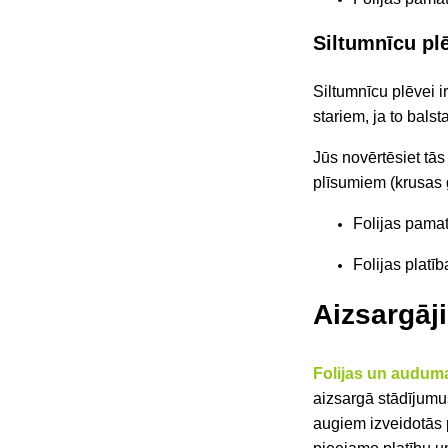
Siltumnīcu plē
Siltumnīcu plēvei ir
stariem, ja to
balst
Jūs novērtēsiet tā
plīsumiem (krusas 
Folijas pama
Folijas platī
Aizsargāj
Folijas un audum
aizsargā stādījumu
augiem izveidotās p