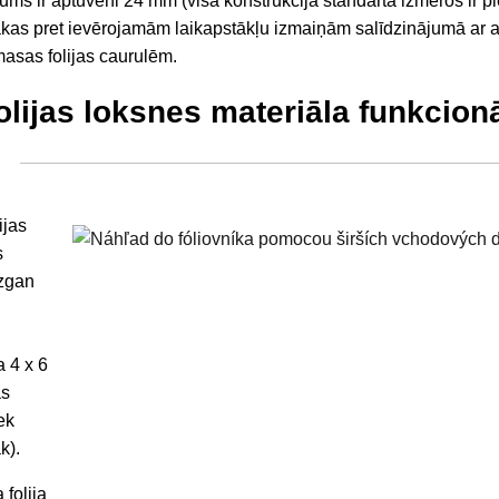
zums ir aptuveni 24 mm (visa konstrukcija standarta izmēros ir 
īgākas pret ievērojamām laikapstākļu izmaiņām salīdzinājumā ar a
masas folijas caurulēm.
olijas loksnes materiāla funkcion
?
ijas
s
ezgan
a 4 x 6
as
ek
k).
 folija