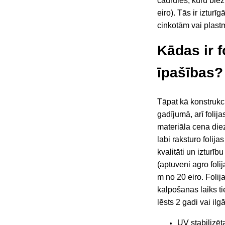
caurules, kuru bie
eiro). Tās ir iztur
cinkotām vai plast
Kādas ir f
īpašības
Tāpat kā konstrukc
gadījumā, arī
folija
materiāla cena di
labi raksturo folijas
kvalitāti un izturību
(aptuveni agro folij
m no 20 eiro. Folij
kalpošanas laiks ti
lēsts 2 gadi vai ilgā
UV stabilizēta