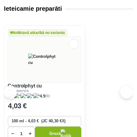
Ieteicamie preparāti
Noliktavā atkarībā no varianta
Controlphyt cu
Floraservis
(9)
4.9
4
,03 €
−
+
Grozā