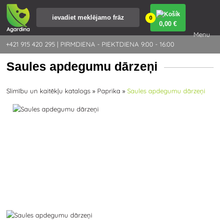
0
0
,00 €
Menu
+421 915 420 295 | PIRMDIENA - PIEKTDIENA 9:00 - 16:00
Saules apdegumu dārzeņi
Slimību un kaitēkļu katalogs
»
Paprika
»
Saules apdegumu dārzeņi