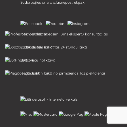
Sadarbojies ar
www.lacnepostreky.sk
Mēs vienmēr sniegsim jums ekspertu konsultācijas
Sūdzības tiek izskatītas 24 stundu laikā
85% preču noliktavā
Piegāde 24 h laikā no pirmdienas līdz piektdienai