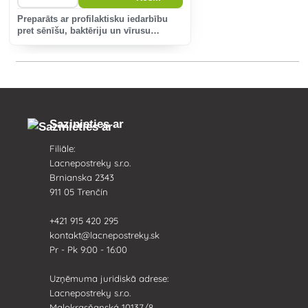
Preparāts ar profilaktisku iedarbību
pret sēnīšu, baktēriju un vīrusu
slimībām.
Sazinieties ar
Filiāle:
Lacnepostreky s.r.o.
Brnianska 2343
911 05 Trenčín
+421 915 420 295
kontakt@lacnepostreky.sk
Pr - Pk 9:00 - 16:00
Uzņēmuma juridiskā adrese:
Lacnepostreky s.r.o.
Malokrasňanská 10137/8