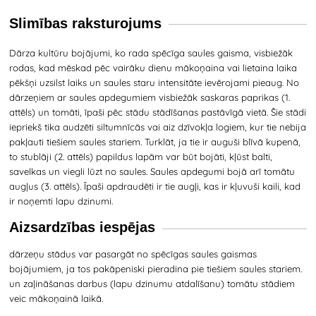
Slimības raksturojums
Dārza kultūru bojājumi, ko rada spēcīga saules gaisma, visbiežāk
rodas, kad mēskad pēc vairāku dienu mākoņaina vai lietaina laika
pēkšņi uzsilst laiks un saules staru intensitāte ievērojami pieaug. No
dārzeņiem ar saules apdegumiem visbiežāk saskaras paprikas (1.
attēls) un tomāti, īpaši pēc stādu stādīšanas pastāvīgā vietā. Šie stādi
iepriekš tika audzēti siltumnīcās vai aiz dzīvokļa logiem, kur tie nebija
pakļauti tiešiem saules stariem. Turklāt, ja tie ir auguši blīvā kupenā,
to stublāji (2. attēls) papildus lapām var būt bojāti, kļūst balti,
savelkas un viegli lūzt no saules. Saules apdegumi bojā arī tomātu
augļus (3. attēls). Īpaši apdraudēti ir tie augļi, kas ir kļuvuši kaili, kad
ir noņemti lapu dzinumi
.
Aizsardzības iespējas
dārzeņu stādus var pasargāt no spēcīgas saules gaismas
bojājumiem, ja tos pakāpeniski pieradina pie tiešiem saules stariem.
un zaļināšanas darbus (lapu dzinumu atdalīšanu) tomātu stādiem
veic mākoņainā laikā.