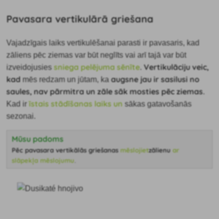
Pavasara vertikulārā griešana
Vajadzīgais laiks vertikulēšanai parasti ir pavasaris, kad
zāliens pēc ziemas var būt neglīts vai arī tajā var būt
sniega pelējuma sēnīte
Vertikulāciju veic,
izveidojusies
.
kad
augsne jau ir sasilusi no
mēs redzam un jūtam, ka
saules, nav pārmitra un zāle sāk mosties pēc ziemas
.
īstais stādīšanas laiks un
Kad ir
sākas gatavošanās
sezonai.
Mūsu padoms
Pēc pavasara vertikālās griešanas
mēslojiet
zālienu
ar
slāpekļa mēslojumu
.