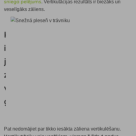
sniega pelējums
. Vertikutācijas rezultāts ir biezāks un
veselīgāks zāliens.
Kad
ir
jāveic
zāliena
vertikulārā
griešana?
Pat nedomājiet par tikko iesākta zāliena vertikulēšanu.