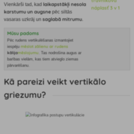
laikapstākļi nesola
Vienkārši tad, kad
karstumu un augsne
pēc siltās
saglabā mitrumu
vasaras uzkrāj un
.
Mūsu padoms
Pēc rudens vertikulēšanas izmantojiet
mēslot zālienu ar rudens
iespēju
kālija
mēslojumu
. Tas nodrošina augus ar
barības vielām, kas tiem atvieglo ziemas
pārvarēšanu.
Kā pareizi veikt vertikālo
griezumu?