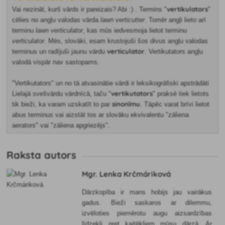
vertikulators
Vai nezināt, kurš vārds ir pareizais? Abi :) . Termins "
"
cēlies no angļu valodas vārda
lawn verticutter
. Tomēr angļi lieto arī
terminu
lawn verticulator
, kas mūs iedvesmoja lietot terminu
verticulator
. Mēs, slovāki, esam krustojuši šos divus angļu valodas
verticulator
terminus un radījuši jaunu vārdu
. Vertikutators angļu
valodā vispār nav sastopams.
"Vertikutators" un no tā atvasinātie vārdi ir leksikogrāfiski apstrādāti
vertikutators
Lielajā svešvārdu vārdnīcā, taču "
" praksē tiek lietots
sinonīmu
tik bieži, ka varam uzskatīt to par
. Tāpēc varat brīvi lietot
abus terminus vai aizstāt tos ar slovāku ekvivalentu "zāliena
aerators" vai "zāliena apgriezējs".
Raksta autors
Mgr. Lenka Krčmáriková
Dārzkopība ir mans hobijs jau vairākus
gadus. Bieži saskaros ar dilemmu,
izvēloties piemērotu augu aizsardzības
līdzekli pret kaitēkļiem mūsu dārzā. Ar