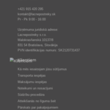
+421 915 420 295
kontakt@lacnepostreky.sk
Pr - Pk 9:00 - 16:00
Uzņēmuma juridiskā adrese:
Lacnepostreky s.r.o.
Malokrasňanská 10137/8
831 54 Bratislava, Slovākija
PVN identifikācijas numurs: SK2120731437
Klientiem
Kā mēs iesaiņojam jūsu sūtījumus
Transporta iespējas
Maksājumu iespējas
Noteikumi un nosacījumi
Sūdzību procedūra
Atteikšanās no līguma šeit
Pārskats par pakalpojumiem