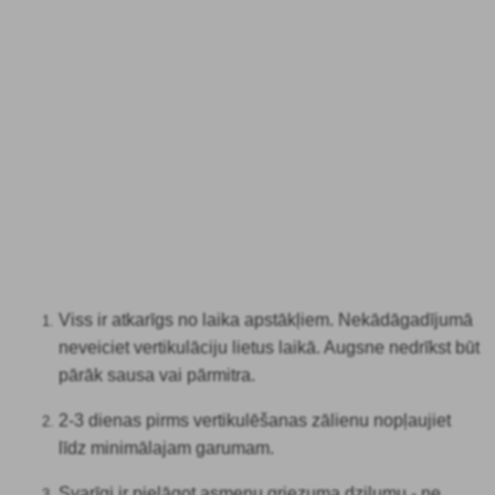
Viss ir atkarīgs no laika apstākļiem.
Nekādā
gadījumā
neveiciet vertikulāciju lietus laikā. Augsne nedrīkst būt
pārāk sausa vai pārmitra.
2-3 dienas pirms vertikulēšanas
zālienu nopļaujiet
līdz minimālajam garumam.
Svarīgi ir
pielāgot asmeņu griezuma dziļumu - ne