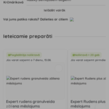
Ielādēt vairāk
Vai jums patika raksts? Dalieties ar citiem
Ieteicamie preparāti
Piegādātāja noliktavā
Noliktavā > 20 gab
Jūs varat saņemt o 7 dienu, 13.08.
Jūs varat saņemt pirmdien, 
Expert rudens granulveida
Expert Rudens plus z
zāliena mēslojums
mēslojums