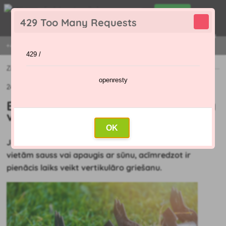
0
429 Too Many Requests
0
,00 €
Menu
+421 915 420 295 | PIRMDIENA - PIEKTDIENA 9:00 - 16:00
429 /
Ziņas
»
Ekskluzīvs dārza izskats ar zāliena vertikulāro griešanu
openresty
24.08.2021 (Sākotnējais raksts: 10.08.2021)
Ekskluzīvs dārza izskats ar zāliena
vertikulāro griešanu
OK
Ja esat pamanījis, ka zāliens jau ir pārlieku sabiezējis,
vietām sauss vai apaugis ar sūnu, acīmredzot ir
pienācis laiks veikt vertikulāro griešanu.