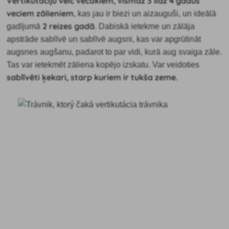
Vertikutāciju veic vecākiem, vismaz 3 līdz 4 gadus
veciem zālieniem
, kas jau ir biezi un aizauguši, un ideālā
2 reizes gadā
gadījumā
. Dabiskā ietekme un zālāja
apstrāde sablīvē un sablīvē augsni, kas var apgrūtināt
augsnes augšanu, padarot to par vidi, kurā aug svaiga zāle.
Tas var ietekmēt zāliena kopējo izskatu. Var veidoties
sablīvēti ķekari, starp kuriem ir tukša zeme
.