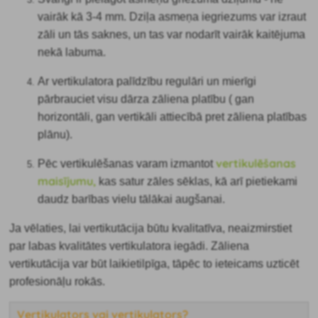
vairāk kā 3-4 mm. Dziļa asmeņa iegriezums var izraut
zāli un tās saknes, un tas var nodarīt vairāk kaitējuma
nekā labuma.
Ar vertikulatora palīdzību regulāri un mierīgi
pārbrauciet visu dārza zāliena platību ( gan
horizontāli, gan vertikāli attiecībā pret zāliena platības
plānu).
vertikulēšanas
Pēc vertikulēšanas varam
izmantot
maisījumu,
kas satur zāles sēklas, kā arī pietiekami
daudz barības vielu tālākai augšanai.
Ja vēlaties, lai vertikutācija būtu kvalitatīva, neaizmirstiet
par labas kvalitātes vertikulatora iegādi. Zāliena
vertikutācija var būt laikietilpīga, tāpēc to ieteicams uzticēt
profesionāļu rokās.
Vertikulators vai vertikulators?