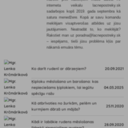
interneta veikalu lacnepostreky.sk
sadarbojos kopš 2019. gada septembra kā
satura menedžere. Kopā ar savu komandu
meklējam visaptverošas atbildes uz jūsu
jautājumiem. Neatradāt to, ko meklējāt?
Rakstiet man uz poradna@lacnepostreky.sk
– iespējams, tieši jūsu problēma kļūs par
nākamā emuāra tēmu.
Ko darīt rudenī ar dārzeņiem?
20.09.2021
Ķiploku mēslošana un barošana: kas
nepieciešams ķiplokiem, lai iegūtu
04.03.2025
spēcīgu ražu
Kā atbrīvoties no žurkām, pelēm un
25.11.2020
kurmjiem dārzā un mājās?
Kādi ir labākie rudens mēslošanas
28.09.2020
līdzekļi ziemojošiem augiem?