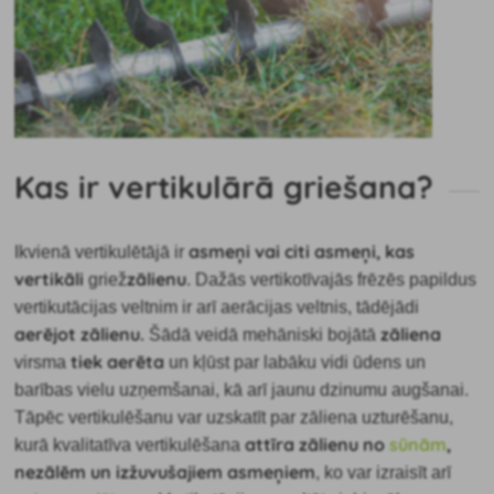
Kas ir vertikulārā griešana?
asmeņi vai citi asmeņi, kas
Ikvienā vertikulētājā ir
vertikāli
zālienu
griež
. Dažās vertikotīvajās frēzēs papildus
vertikutācijas veltnim ir arī aerācijas veltnis, tādējādi
aerējot zālienu.
zāliena
Šādā veidā mehāniski bojātā
tiek aerēta
virsma
un kļūst par labāku vidi ūdens un
barības vielu uzņemšanai, kā arī jaunu dzinumu augšanai.
Tāpēc vertikulēšanu var uzskatīt par zāliena uzturēšanu,
attīra zālienu no
sūnām
,
kurā kvalitatīva vertikulēšana
nezālēm un izžuvušajiem asmeņiem
, ko var izraisīt arī