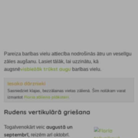
Pareiza barības vielu attiecība nodrošinās ātru un veselīgu
zāles augšanu. Lasiet tālāk, lai uzzinātu,
kā
visbiežāk trūkst augu
augsnē
barības vielu.
Iesaka dārznieki
Sasniedziet klajas, bezzālainas vietas zālienā. Šim nolūkam varat
Floria zāliena plāksteri
izmantot
.
Rudens vertikulārā griešana
augustā un
To
galvenokārt veic
septembrī,
reizēm arī oktobrī.