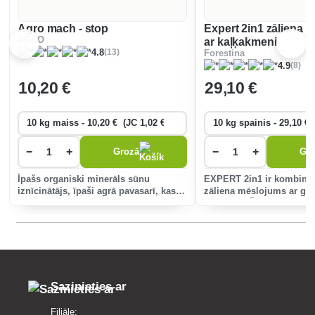
Agro mach - stop
Expert 2in1 zāliena 
AGRO
ar kaļķakmeni
(13)
4.8
Forestina
(8)
4.9
10
,20 €
29
,10 €
−
+
−
+
Grozā
Gr
Īpašs organiski minerāls sūnu
EXPERT 2in1 ir kombinē
iznīcinātājs, īpaši agrā pavasarī, kas
zāliena mēslojums ar gra
satur slāpekli un dzelzi - tas ir svarīgi
dolomītu. Šis produkts i
bagātīgi iekrāsota zāliena veidošanai.
zālienu ar sūnām barošan
kaļķakmens saturs koriģ
tādēj
Sazinieties ar
Filiāle: