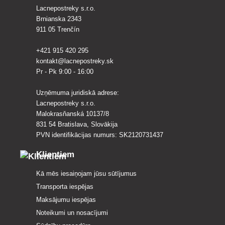
Lacnepostreky s.r.o.
Brnianska 2343
911 05 Trenčín
+421 915 420 295
kontakt@lacnepostreky.sk
Pr - Pk 9:00 - 16:00
Uzņēmuma juridiskā adrese:
Lacnepostreky s.r.o.
Malokrasňanská 10137/8
831 54 Bratislava, Slovākija
PVN identifikācijas numurs: SK2120731437
Klientiem
Kā mēs iesaiņojam jūsu sūtījumus
Transporta iespējas
Maksājumu iespējas
Noteikumi un nosacījumi