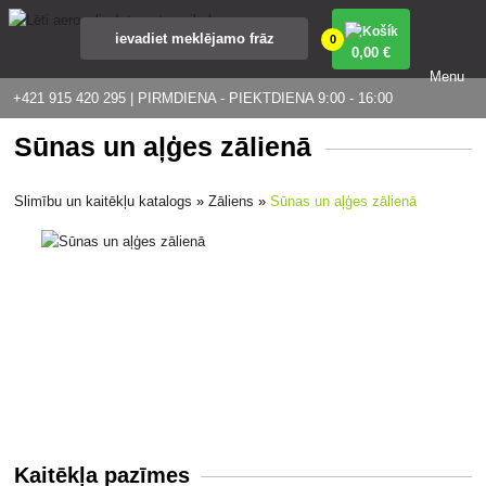
0
0
,00 €
Menu
+421 915 420 295 | PIRMDIENA - PIEKTDIENA 9:00 - 16:00
Sūnas un aļģes zālienā
Slimību un kaitēkļu katalogs
»
Zāliens
»
Sūnas un aļģes zālienā
Kaitēkļa pazīmes