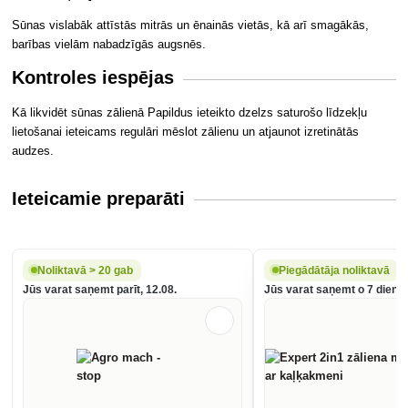
Sūnas vislabāk attīstās mitrās un ēnainās vietās, kā arī smagākās,
barības vielām nabadzīgās augsnēs.
Kontroles iespējas
Kā likvidēt sūnas zālienā Papildus ieteikto dzelzs saturošo līdzekļu
lietošanai ieteicams regulāri mēslot zālienu un atjaunot izretinātās
audzes.
Ieteicamie preparāti
Noliktavā > 20 gab
Piegādātāja noliktavā
Jūs varat saņemt parīt, 12.08.
Jūs varat saņemt o 7 dienu,