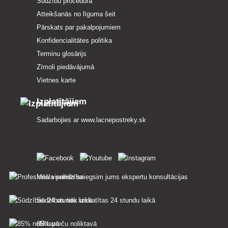
Sūdzību procedūra
Atteikšanās no līguma šeit
Pārskats par pakalpojumiem
Konfidencialitātes politika
Terminu glosārijs
Zīmoli piedāvājumā
Vietnes karte
Izplatītājiem
Sadarbojies ar
www.lacnepostreky.sk
Mēs vienmēr sniegsim jums ekspertu konsultācijas
Sūdzības tiek izskatītas 24 stundu laikā
85% preču noliktavā