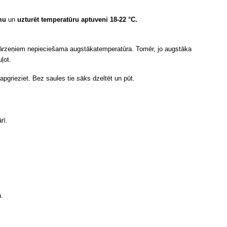
umu
un
uzturēt temperatūru aptuveni 18-22 °C.
dārzeņiem nepieciešama augstāka
temperatūra.
Tomēr, jo augstāka
ļot.
pgrieziet. Bez saules tie sāks dzeltēt un pūt.
rī.
ā.