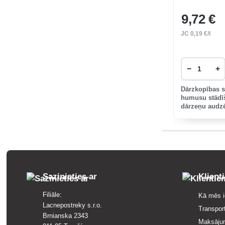
9
,72 €
JC
0
,19 €/l
−
+
Dārzkopības s
humusu stādī
dārzeņu audz
siltumnīcās.
Sazinieties ar
Klient
Filiāle:
Kā mēs i
Lacnepostreky s.r.o.
Transpor
Brnianska 2343
Maksāju