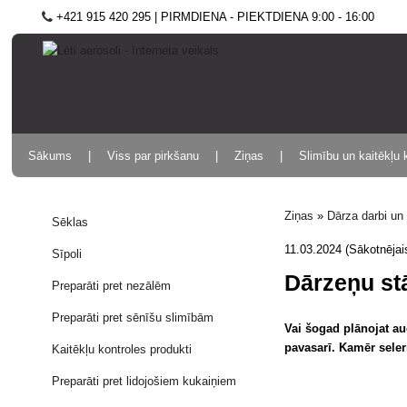
+421 915 420 295 | PIRMDIENA - PIEKTDIENA 9:00 - 16:00
Sākums
Viss par pirkšanu
Ziņas
Slimību un kaitēkļu 
Ziņas
»
Dārza darbi un
Sēklas
11.03.2024 (Sākotnējai
Sīpoli
Dārzeņu st
Preparāti pret nezālēm
Preparāti pret sēnīšu slimībām
Vai šogad plānojat au
pavasarī. Kamēr seler
Kaitēkļu kontroles produkti
Preparāti pret lidojošiem kukaiņiem