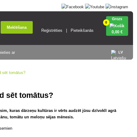
Grozs
0
Meklēšana
Reģistrēties
Pieteikšanās
0
,00 €
ieties ar
LV
d sēt tomātus?
d sēt tomātus?
im, kuras dārzeņu kultūras ir vērts audzēt jūsu dzīvoklī agrā
lažānu, tomātu un meloņu sējas mēnesis.