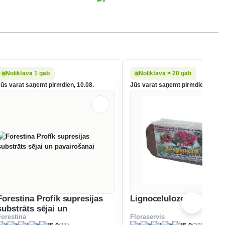
Noliktavā 1 gab
Noliktavā > 20 gab
Jūs varat saņemt pirmdien, 10.08.
Jūs varat saņemt pirmdien, 10.08
Forestina Profík supresijas
Lignoceluloze
substrāts sējai un
Forestina
Floraservis
pavairošanai