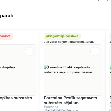
parāti
pārdots
Piegādātāja noliktavā
Jūs varat saņemt ceturtdien, 13.08.
opības substrāts
Forestina Profík sagatavots
substrāts sējai un
Forestina
pavairošanai