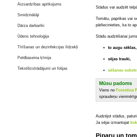
Aizsardzības aprīkojums
Stādus var audzēt telpā
Smidzinātāji
Tomātu, paprikas vai s
pārliecinieties, ka to a
Dārza darbarīki
Ūdens tehnoloģija
Stādu audzēšanai jums
Tīrīšanas un dezinfekcijas līdzekļi
to augu sēklas
Peldbaseina ķīmija
sējas trauki
,
Tekstilizstrādājumi un folijas
sēšanas substr
Mūsu padoms
Viens no
Forestina 
spraudeņu vienmērīgu
Audzējot stādus, paturi
Ja sējai izmantojat
ko
Piparu un tom