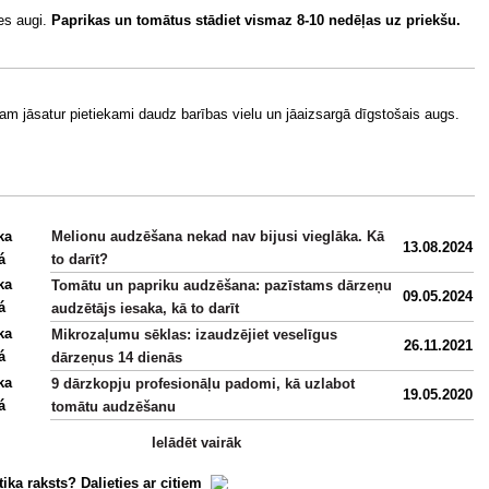
ies augi.
Paprikas un tomātus stādiet vismaz
8-10
nedēļas uz priekšu.
m jāsatur pietiekami daudz barības vielu un jāaizsargā dīgstošais augs.
Melionu audzēšana nekad nav bijusi vieglāka. Kā
13.08.2024
to darīt?
Tomātu un papriku audzēšana: pazīstams dārzeņu
09.05.2024
audzētājs iesaka, kā to darīt
Mikrozaļumu sēklas: izaudzējiet veselīgus
26.11.2021
dārzeņus 14 dienās
9 dārzkopju profesionāļu padomi, kā uzlabot
19.05.2020
tomātu audzēšanu
Ielādēt vairāk
tika raksts? Dalieties ar citiem