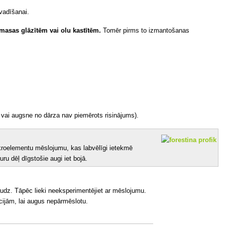
ovadīšanai.
tmasas glāzītēm vai olu kastītēm.
Tomēr pirms to izmantošanas
a vai augsne no dārza nav piemērots risinājums).
ikroelementu mēslojumu, kas labvēlīgi ietekmē
u dēļ dīgstošie augi iet bojā.
daudz. Tāpēc lieki neeksperimentējiet ar mēslojumu.
kcijām, lai augus nepārmēslotu.