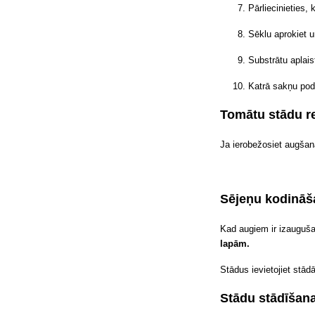
Pārliecinieties,
Sēklu aprokiet un
Substrātu aplais
Katrā sakņu podi
Tomātu stādu r
Ja ierobežosiet augšan
Sējeņu kodināš
Kad augiem ir izauguša
lapām.
Stādus ievietojiet stād
Stādu stādīšan