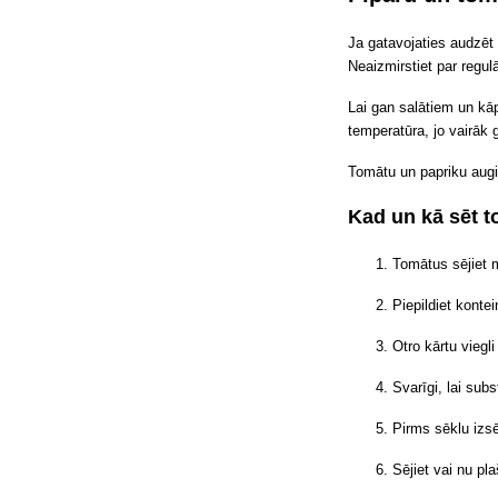
Ja gatavojaties audzē
Neaizmirstiet par regulā
Lai gan salātiem un k
temperatūra, jo vairāk
Tomātu un papriku augi
Kad un kā sēt 
Tomātus sējiet m
Piepildiet kontei
Otro kārtu viegli 
Svarīgi, lai sub
Pirms sēklu izs
Sējiet vai nu pl