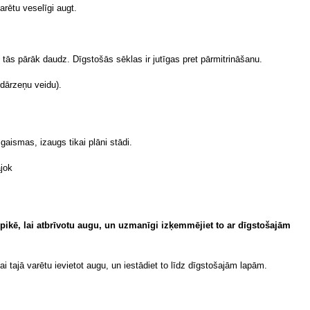
arētu veselīgi augt.
 tās pārāk daudz. Dīgstošās sēklas ir jutīgas pret pārmitrināšanu.
 dārzeņu veidu).
aismas, izaugs tikai plāni stādi.
 pikē, lai atbrīvotu augu, un uzmanīgi izķemmējiet to ar dīgstošajām
ai tajā varētu ievietot augu, un iestādiet to līdz dīgstošajām lapām.