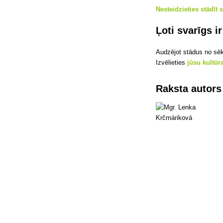
Nesteidzieties stādīt
Ļoti svarīgs i
Audzējot stādus no sēk
Izvēlieties
jūsu kultūr
Raksta autors