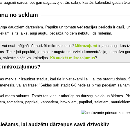
as augsnē uzreiz, bet gan sagatavojiet tās sakņu kastēs kalendārā gada sāk
ana no sēklām
arīga daudziem dārzeņiem. Papriku un tomātu
veģetācijas periods
ir
garš,
un
iekami silts laiks, augi augtu, bet raža no tiem nebūtu līdz rudenim.
: Vai esat mēģinājuši audzēt mikrozaļumus?
Mikrozaļumi
ir jauni augi, kas
pas. Tie ir ļoti populāri, jo tajos ir augsta uzturvielu koncentrācija, intensīva 
s, sviestmaizēs vai kokteiļos.
Kā audzēt mikrozaļumus
?
t mikrozaļumus?
s mērķis ir izaudzēt stādus, kad tie ir pietiekami lieli, lai tos stādītu dobēs.
mēnesis, vai arī frāze: "Sēklas sāk stādīt 6-8 nedēļas pirms pēdējām salnām
is vai marta sākums. Tomēr tas viss ir atkarīgs no dārzeņu veida un šķirnes. 
em, tomātiem, paprikai, kāpostiem, brokoļiem, paprikai, salātiem, maurlokie
iešams, lai audzētu dārzeņus savā dzīvoklī?