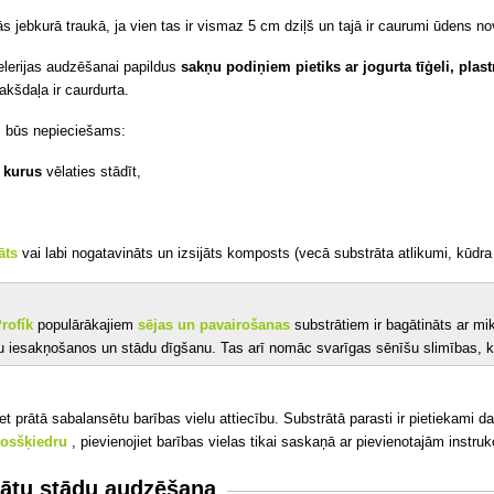
s jebkurā traukā, ja vien tas ir vismaz 5 cm dziļš un tajā ir caurumi ūdens n
elerijas audzēšanai papildus
sakņu podiņiem pietiks ar jogurta tīģeli, plas
pakšdaļa ir caurdurta.
 būs nepieciešams:
, kurus
vēlaties stādīt,
āts
vai labi nogatavināts un izsijāts komposts (vecā substrāta atlikumi, kūdr
Profík
populārākajiem
sējas un pavairošanas
substrātiem ir bagātināts ar m
 iesakņošanos un stādu dīgšanu. Tas arī nomāc svarīgas sēnīšu slimības, kur
et prātā sabalansētu barības vielu attiecību. Substrātā parasti ir pietiekami 
kosšķiedru
, pievienojiet barības vielas tikai saskaņā ar pievienotajām instru
ātu stādu audzēšana