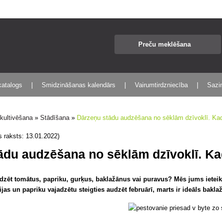
katalogs
Smidzināšanas kalendārs
Vairumtirdzniecība
Sazin
 kultivēšana
»
Stādīšana
»
Dārzeņu stādu audzēšana no sēklām dzīvoklī. Ka
s raksts: 13.01.2022)
ādu audzēšana no sēklām dzīvoklī. Ka
dzēt tomātus, papriku, gurķus, baklažānus vai puravus? Mēs jums ieteiks
ijas un papriku vajadzētu steigties audzēt februārī, marts ir ideāls bak