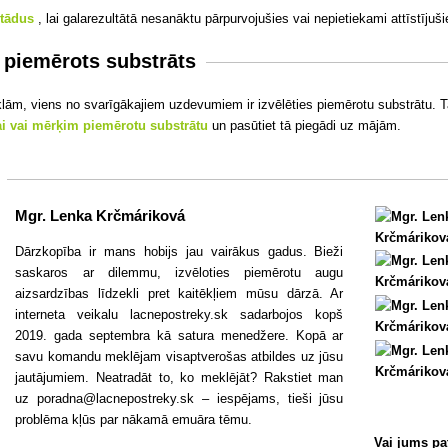
 stādus
, lai galarezultātā nesanāktu pārpurvojušies vai nepietiekami attīstījuš
r piemērots substrāts
lām, viens no svarīgākajiem uzdevumiem ir izvēlēties piemērotu substrātu. Ta
ai vai mērķim piemērotu substrātu
un pasūtiet tā piegādi uz mājām.
Mgr. Lenka Krčmáriková
Dārzkopība ir mans hobijs jau vairākus gadus. Bieži
saskaros ar dilemmu, izvēloties piemērotu augu
aizsardzības līdzekli pret kaitēkļiem mūsu dārzā. Ar
interneta veikalu lacnepostreky.sk sadarbojos kopš
2019. gada septembra kā satura menedžere. Kopā ar
savu komandu meklējam visaptverošas atbildes uz jūsu
jautājumiem. Neatradāt to, ko meklējāt? Rakstiet man
uz poradna@lacnepostreky.sk – iespējams, tieši jūsu
problēma kļūs par nākamā emuāra tēmu.
Vai jums pa