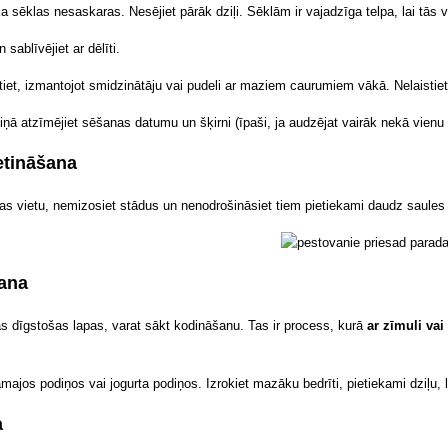
 ka sēklas nesaskaras. Nesējiet pārāk dziļi. Sēklām ir vajadzīga telpa, lai tās v
 sablīvējiet ar dēlīti.
tiet, izmantojot smidzinātāju vai pudeli ar maziem caurumiem vākā. Nelaistiet
ņā atzīmējiet sēšanas datumu un šķirni (īpaši, ja audzējat vairāk nekā vienu
etināšana
as vietu, nemizosiet stādus un nenodrošināsiet tiem pietiekami daudz saules g
ana
s dīgstošas lapas, varat sākt kodināšanu. Tas ir process, kurā
ar zīmuli vai
āmajos podiņos vai jogurta podiņos. Izrokiet mazāku bedrīti, pietiekami dziļu, l
a