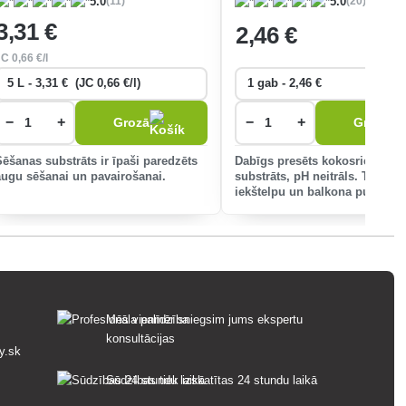
(11)
(20)
5.0
5.0
3
,31 €
2
,46 €
JC
0
,66 €/l
−
+
−
+
Grozā
Grozā
Sēšanas substrāts ir īpaši paredzēts
Dabīgs presēts kokosriekstu
augu sēšanai un pavairošanai.
substrāts, pH neitrāls. To izm
iekštelpu un balkona puķu sub
sagatavošanai, kā arī stādu
priekšaudzēšanai.
Mēs vienmēr sniegsim jums ekspertu
konsultācijas
y.sk
Sūdzības tiek izskatītas 24 stundu laikā