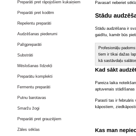
Preparāti pret rāpojošiem kukaiņiem
Pavasarī neberiet sēkl
Preparāti pret kodēm
Stādu audzēš
Repelentu preparāti
Stādu audzēšana ir sv
Audzēšanas piederumi
gaidītu, kamēr būs piet
Palīgpreparāti
Profesionāļu padoms
tiem ir tikai dažas la
Substrāti
kā sastāvdaļu salāto
Mēslošanas līdzekļi
Kad sākt audzē
Preparātu komplekti
Pareiza laika noteikšana
Fermentu preparāti
aptuvenais stādīšanas 
Putnu barotavas
Parasti tas ir februār
kāpostiem, ziedkāposti
Smaržu žogi
Preparāti pret grauzējiem
Zāles sēklas
Kas man nepiec