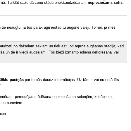
umā. Turklāt dažu dārzeņu stādu priekšaudzēšana ir
nepieciešams solis.
 tie neaugtu, ja tos pārāk agri iestādītu augsnē vaļēji. Tomēr, ja mēs
 izaudzēti no dažādām sēklām un tiek ēsti ļoti agrīnā augšanas stadijā, kad
garša un tie ir viegli audzējami. Tos bieži izmanto ēdienu dekorēšanai vai
Sēklu paciņās
par to būs daudz informācijas. Uz tām ir vai nu norādīts
".
Piemēram, pirmssējas stādīšana nepieciešama selerijām, kolrābjiem,
m un puraviem.