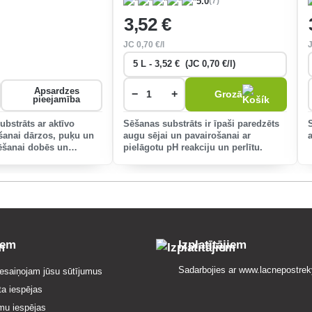
(7)
5.0
3
,52 €
JC
0
,70 €/l
Apsardzes
−
+
Grozā
pieejamība
ubstrāts ar aktīvo
Sēšanas substrāts ir īpaši paredzēts
šanai dārzos, puķu un
augu sējai un pavairošanai ar
ēšanai dobēs un
pielāgotu pH reakciju un perlītu.
iem
Izplatītājiem
Sadarbojies ar
www.lacnepostrek
esaiņojam jūsu sūtījumus
ta iespējas
mu iespējas