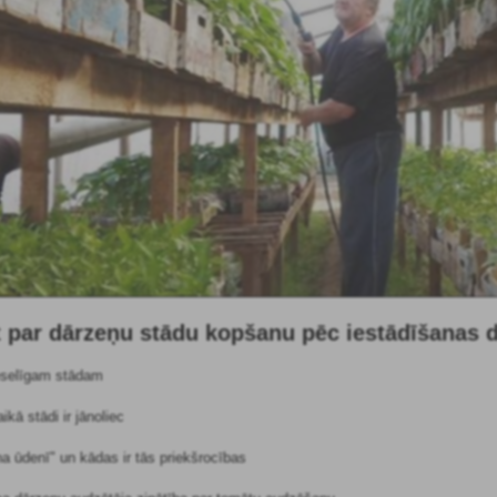
iet par dārzeņu stādu kopšanu pēc iestādīšanas 
eselīgam stādam
ikā stādi ir jānoliec
a ūdenī" un kādas ir tās priekšrocības