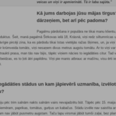
veicas un viņi ir apmierināti. Tā ir laba sajūta."
Kā jums darbojas jūsu mājas tirgus? 
dārzeņiem, bet arī pēc padoma?
Pagalmu pārdošana ir populāra ne tikai manu klientu,
duktus. Šeit, manā pagalmā Štrkovas ielā 18, Krásnā, viņi redz siltumnīcas u
vīgie pircēji zina, ka es pārdodu tikai īstas vietējās ražas šķirnes, un, ja vi
as ir krūmveida tomāts, viņi nesaņem divus metrus augstu tomātu. Ar to viņi var 
rtraukti prasa, man tās nav bijis, tāpēc viņiem nācies to iegādāties citur. Tad 
idzas, es to ļoti ātri papildinu. Viņi pie manis atbrauc ar mašīnu, visu ērti ie
ē.
egādāties stādus un kam jāpievērš uzmanība, izvēloti
u?
ju pēc trim salnām nakts salnām vairs nevajadzētu būt. Tāpēc pēc 15. maija ir
emēram, paprikas, tomātus, gurķus un kabačus. Stādu izvēle nav saistīta ar to,
am nav jābūt pusmetru augstam. Taču lapu virsmai jābūt tumši zaļai, bez pl