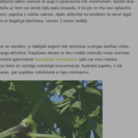
ā gadījumā ūdens saskare ar augu ir jāsamazina līdz minimumam, laistiet tikai
ša uz tiem var atstāt tādu pašu iespaidu, it kā jūs no rīta sevi aplaistītu
tiem, paprikai ir seklas saknes, tāpēc atšķirībā no tomātiem tā nevar iegūt
āra un bagātīga laistīšana, vismaz 3 reizes nedēļā.
votos no nezālēm, jo tādējādi augiem tiek atņemtas svarīgas barības vielas,
 auga attīstībai. Kapāšanu atkārto ar divu nedēļu intervālu visas sezonas
mantot galvenokārt
bioloģisko mēslojumu
(aitu vai vistu mēslus
tos lietot arī ražotāja noteiktajā koncentrācijā. Audzējot papriku, ir ļoti
dīšanas, gan papildus mēslošanā ar lapu mēslojumu.