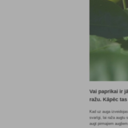
Vai paprikai ir
ražu. Kāpēc tas 
Kad uz auga izveidojas 
svarīgi, lai raža augt
augt pirmajiem augļiem,