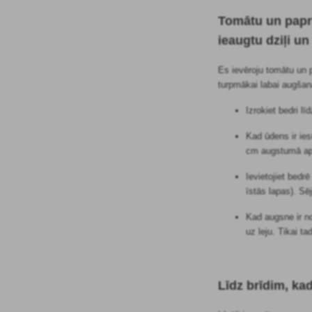
Tomātu un paprik
ieaugtu dziļi u
Es ievēroju tomātu un 
turpmākai labai augšana
Izrokiet bedri l
Kad ūdens ir ie
cm augstumā apb
Ievietojiet bedr
īstās lapas). Sēj
Kad augsne ir no
uz leju. Tikai t
Līdz brīdim, kad