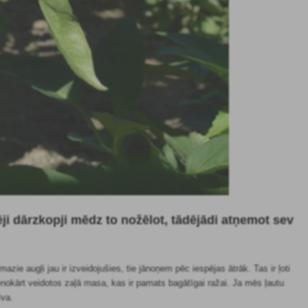
ēji dārzkopji mēdz to nožēlot, tādējādi atņemot sev
ie augļi jau ir izveidojušies, tie jānoņem pēc iespējas ātrāk. Tas ir ļoti
okārt veidotos zaļā masa, kas ir pamats bagātīgai ražai. Ja mēs ļautu
īva.