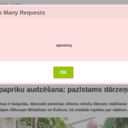
:00 - 16:00
o Many Requests
openresty
katalogs
Smidzināšanas kalendārs
Vairumtirdzniecība
Sazin
lpojumu dārzs
»
Dārzeņi
»
Tomātu un papriku audzēšana: pazīstams dārzeņu 
OK
s raksts: 09.05.2024)
papriku audzēšana: pazīstams dārzeņu 
lnas ir beigušās, dārznieki pievēršas siltumu mīlošu dārzeņu stādīšana
ājam Alfonzam Mihaličam no Košices, kā vislabāk rūpēties par stādiem.