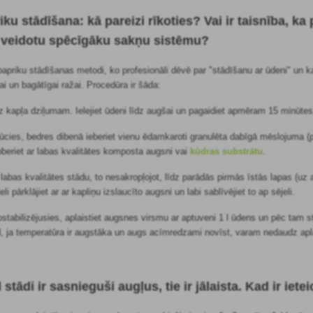
u stādīšana: kā pareizi rīkoties? Vai ir taisnība, ka 
n veidotu spēcīgāku sakņu sistēmu?
papriku stādīšanas metodi, ko profesionāli dēvē par "stādīšanu ar ūdeni" un 
i un bagātīgai ražai. Procedūra ir šāda:
īdz kapļa dziļumam. Ielejiet ūdeni līdz augšai un pagaidiet apmēram 15 minūtes
sūcies, bedres dibenā ieberiet vienu ēdamkaroti granulēta dabīgā mēslojuma
eriet ar labas kvalitātes komposta augsni vai
kūdras substrātu
.
ē labas kvalitātes stādu, to nesakropļojot, līdz parādās pirmās īstās lapas (u
eli pārklājiet ar ar kapliņu izslaucīto augsni un labi sablīvējiet to ap sējeli.
stabilizējusies, aplaistiet augsnes virsmu ar aptuveni 1 l ūdens un pēc tam st
ad, ja temperatūra ir augstāka un augs acīmredzami novīst, varam nedaudz apla
 stādi ir sasnieguši augļus, tie ir jālaista. Kad ir iete