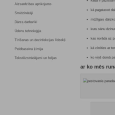
kāda ir pazīsta
Aizsardzības aprīkojums
kā pagatavot da
Smidzinātāji
mūžīgais dārzko
Dārza darbarīki
kuru sānu dzinu
Ūdens tehnoloģija
kas norāda uz p
Tīrīšanas un dezinfekcijas līdzekļi
kā cīnīties ar t
Peldbaseina ķīmija
ko viņš domā p
Tekstilizstrādājumi un folijas
ar ko mēs ru