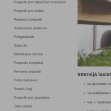
Preparāti pret rāpojošiem kukaiņiem
Preparāti pret kodēm
Repelentu preparāti
Audzēšanas piederumi
Palīgpreparāti
Substrāti
Mēslošanas līdzekļi
Preparātu komplekti
Fermentu preparāti
Intervijā las
Putnu barotavas
kā jāizskatās v
Smaržu žogi
vai stādīšanas la
Preparāti pret grauzējiem
kas ir "audzēšan
Zāles sēklas