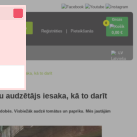
Grozs
0
Meklēšana
Reģistrēties
Pieteikšanās
0
,00 €
ieties ar
LV
audzētājs iesaka, kā to darīt
audzētājs iesaka, kā to darīt
i dobēs. Visbiežāk audzē tomātus un papriku. Mēs jautājām