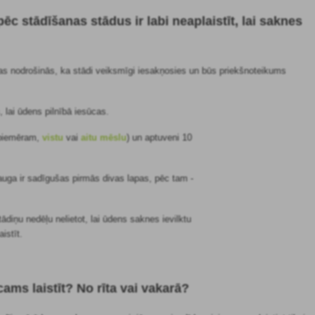
pēc stādīšanas stādus ir labi neaplaistīt, lai saknes
kas nodrošinās, ka stādi veiksmīgi iesakņosies un būs priekšnoteikums
, lai ūdens pilnībā iesūcas.
 (piemēram,
vistu
vai
aitu mēslu
) un aptuveni 10
z auga ir sadīgušas pirmās divas lapas, pēc tam -
ādiņu nedēļu nelietot, lai ūdens saknes ievilktu
istīt.
icams laistīt? No rīta vai vakarā?