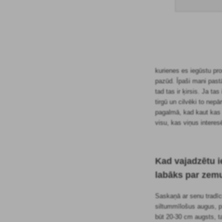
kurienes es iegūstu pro
pazūd. Īpaši mani pastā
tad tas ir ķirsis. Ja t
tirgū un cilvēki to nepā
pagalmā, kad kaut kas be
visu, kas viņus interes
Kad vajadzētu i
labāks par zem
Saskaņā ar senu tradīci
siltummīlošus augus, pi
būt 20-30 cm augsts, t