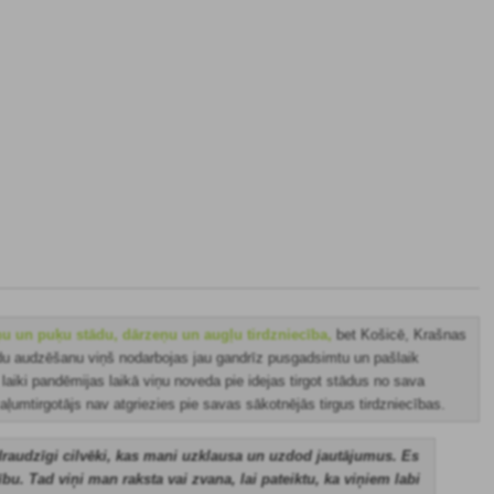
eņu un puķu stādu, dārzeņu un augļu tirdzniecība,
bet Košicē, Krašnas
ādu audzēšanu viņš nodarbojas jau gandrīz pusgadsimtu un pašlaik
laiki pandēmijas laikā viņu noveda pie idejas tirgot stādus no sava
zaļumtirgotājs nav atgriezies pie savas sākotnējās tirgus tirdzniecības.
un draudzīgi cilvēki, kas mani uzklausa un uzdod jautājumus. Es
u. Tad viņi man raksta vai zvana, lai pateiktu, ka viņiem labi