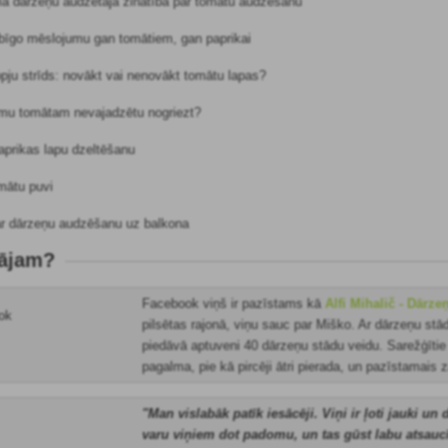
ma dārzeņu audzētāja zinātība par tomātu audzēšanu
bīgo mēslojumu gan tomātiem, gan paprikai
pju strīds: novākt vai nenovākt tomātu lapas?
mu tomātam nevajadzētu nogriezt?
aprikas lapu dzeltēšanu
omātu puvi
ar dārzeņu audzēšanu uz balkona
nājam?
Facebook viņš ir pazīstams kā
Alfi Mihalič - Dārz
pilsētas rajonā, viņu sauc par Miško. Ar dārzeņu st
piedāvā aptuveni 40 dārzeņu stādu veidu. Sarežģītie 
pagalma, pie kā pircēji ātri pierada, un pazīstamais 
"Man vislabāk patīk iesācēji. Viņi ir ļoti jauki 
varu viņiem dot padomu, un tas gūst labu atsaucīb