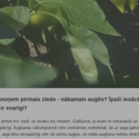
 jānoņem pirmais zieds - nākamais auglis? Īpaši iesāc
ir svarīgi?
pirmie trīs ziedi, es iesaku tos noņemt. Gadījumā, ja esam to nokavējuši un maz
u spēcīgi. Augšanas sākumposmā mēs cenšamies nodrošināt, lai uz auga galven
 augi tiktu nevajadzīgi sēti, lai ražotu augļus, un stādu augšana nebūtu efekt