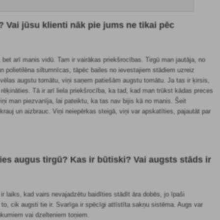
Vai jūsu klienti nāk pie jums ne tikai pēc
 bet arī manis vidū. Tam ir vairākas priekšrocības. Tirgū man jautāja, no
n polietilēna siltumnīcas, tāpēc bailes no ievestajiem stādiem uzreiz
ņi vēlas augstu tomātu, viņi saņem patiešām augstu tomātu. Ja tas ir ķirsis,
rēķināties. Tā ir arī liela priekšrocība, ka tad, kad man trūkst kādas preces
viņi man piezvanīja, lai pateiktu, ka tas nav bijis kā no manis. Šeit
krauj un aizbrauc. Viņi neiepērkas steigā, viņi var apskatīties, pajautāt par
es augus tirgū? Kas ir būtiski? Vai augsts stāds ir
 laiks, kad vairs nevajadzētu baidīties stādīt āra dobēs, jo īpaši
 cik augsti tie ir. Svarīga ir spēcīgi attīstīta sakņu sistēma. Augs var
ankumiem vai dzelteniem toņiem.