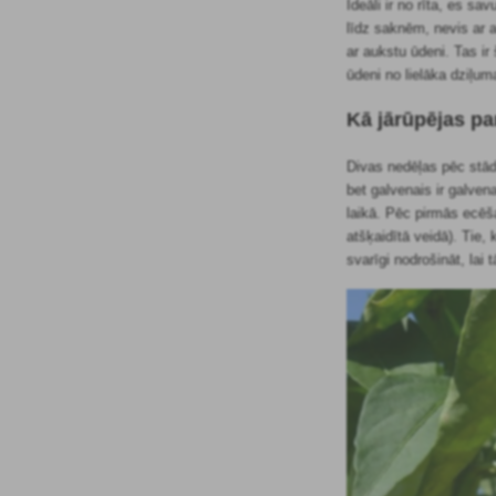
Ideāli ir no rīta, es s
līdz saknēm, nevis ar a
ar aukstu ūdeni. Tas ir
ūdeni no lielāka dziļum
Kā jārūpējas pa
Divas nedēļas pēc stād
bet galvenais ir galven
laikā. Pēc pirmās ecē
atšķaidītā veidā). Tie,
svarīgi nodrošināt, la