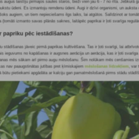
avus augus laistīju pirmajos saules staros, bieži vien jau 6 - 7 no rīta. Jebkur
ukstu ūdeni. Es izmantoju remdenu ūdeni. Augi ir dzīvi organismi, un auksta du
 šoks augiem, un tiem nepieciešams ilgs laiks, lai atgūtos. Salīdzinot ar tomā
a (tomāti izmanto savas plānās saknes, laitāpēc paprikai ir ļoti svarīga regul
r papriku pēc iestādīšanas?
u stādīšanas jāveic pirmā
paprikas kultivēšana. Tas ir ļoti svarīgi, lai atbrī
ais ieguvums no kapāšanas ir augsnes aerācija un aerācija, kas ir ļoti svarīga
šanas mēs sākam arī pirmo augu mēslošanu. Šim nolūkam mēs cenšamies iz
 kas nav paaugstinātas jutības pret ķīmiskajiem
mēslošanas līdzekļiem
, var 
i tā būtu pietiekami apgādāta ar kalciju gan pamatmēslošanā pirms stādu stā