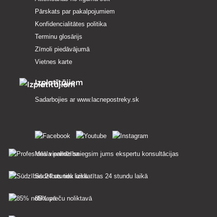
Pārskats par pakalpojumiem
Konfidencialitātes politika
Terminu glosārijs
Zīmoli piedāvājumā
Vietnes karte
Izplatītājiem
Sadarbojies ar
www.lacnepostreky.sk
Mēs vienmēr sniegsim jums ekspertu konsultācijas
Sūdzības tiek izskatītas 24 stundu laikā
85% preču noliktavā