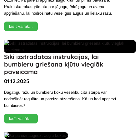
Uzziniet, kā pareizi apgriezt augļu krūmus pirms pavasara.
Praktiska rokasgrāmata par jāņogu, ērkšķogu un aveņu
apgriešanu, lai nodrošinātu veselīgus augus un lielāku ražu.
lasīt vairāk...
Sīki izstrādātas instrukcijas, lai
bumbieru griešana kļūtu vieglāk
paveicama
01.12.2025
Bagātīgu ražu un bumbieru koku veselību cita starpā var
nodrošināt regulāra un pareiza atzarošana. Kā un kad apgriezt
bumbieres?
lasīt vairāk...