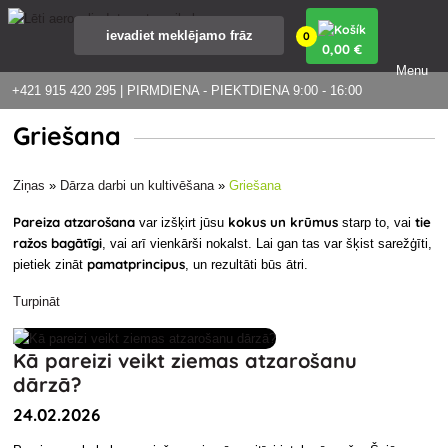
0
0
,00 €
Menu
+421 915 420 295 | PIRMDIENA - PIEKTDIENA 9:00 - 16:00
Griešana
Ziņas
»
Dārza darbi un kultivēšana
»
Griešana
Pareiza atzarošana
kokus un krūmus
tie
var izšķirt jūsu
starp to, vai
ražos bagātīgi
, vai arī vienkārši nokalst. Lai gan tas var šķist sarežģīti,
pamatprincipus
pietiek zināt
, un rezultāti būs ātri.
Turpināt
Kā pareizi veikt ziemas atzarošanu
dārzā?
24.02.2026