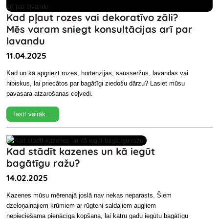
Kad pļaut rozes vai dekoratīvo zāli?
Mēs varam sniegt konsultācijas arī par
lavandu
11.04.2025
Kad un kā apgriezt rozes, hortenzijas, sausseržus, lavandas vai
hibiskus, lai priecātos par bagātīgi ziedošu dārzu? Lasiet mūsu
pavasara atzarošanas ceļvedi.
lasīt vairāk...
Kad stādīt kazenes un kā iegūt
bagātīgu ražu?
14.02.2025
Kazenes mūsu mērenajā joslā nav nekas neparasts. Šiem
dzeloņainajiem krūmiem ar rūgteni saldajiem augļiem
nepieciešama pienācīga kopšana, lai katru gadu iegūtu bagātīgu