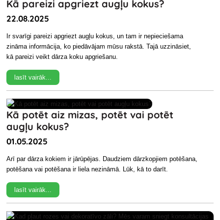
Kā pareizi apgriezt augļu kokus?
22.08.2025
Ir svarīgi pareizi apgriezt augļu kokus, un tam ir nepieciešama
zināma informācija, ko piedāvājam mūsu rakstā. Tajā uzzināsiet,
kā pareizi veikt dārza koku apgriešanu.
lasīt vairāk...
Kā potēt aiz mizas, potēt vai potēt
augļu kokus?
01.05.2025
Arī par dārza kokiem ir jārūpējas. Daudziem dārzkopjiem potēšana,
potēšana vai potēšana ir liela nezināmā. Lūk, kā to darīt.
lasīt vairāk...