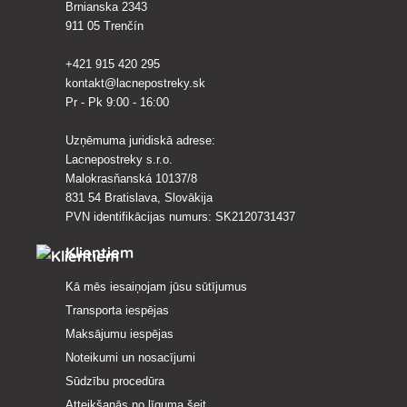
Brnianska 2343
911 05 Trenčín
+421 915 420 295
kontakt@lacnepostreky.sk
Pr - Pk 9:00 - 16:00
Uzņēmuma juridiskā adrese:
Lacnepostreky s.r.o.
Malokrasňanská 10137/8
831 54 Bratislava, Slovākija
PVN identifikācijas numurs: SK2120731437
Klientiem
Kā mēs iesaiņojam jūsu sūtījumus
Transporta iespējas
Maksājumu iespējas
Noteikumi un nosacījumi
Sūdzību procedūra
Atteikšanās no līguma šeit