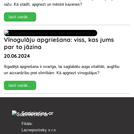
ražu. Kā stādīt, apgriezt un mēslot kazenes?
lasīt vairāk...
Vīnogulāju apgriešana: viss, kas jums
par to jāzina
20.06.2024
Ikgadējā apgriešana ir svarīga, lai saglabātu auga vitalitāti, auglību
un aizsardzību pret slimībām. Kā apgriezt vīnogulājus?
lasīt vairāk...
Sazinieties ar
Filiāle:
Lacnepostreky s.r.o.