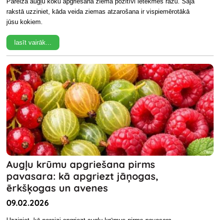
Pareiza augļu koku apgriešana ziemā pozitīvi ietekmēs ražu. Šajā
rakstā uzziniet, kāda veida ziemas atzarošana ir vispiemērotākā
jūsu kokiem.
lasīt vairāk...
Augļu krūmu apgriešana pirms
pavasara: kā apgriezt jāņogas,
ērkšķogas un avenes
09.02.2026