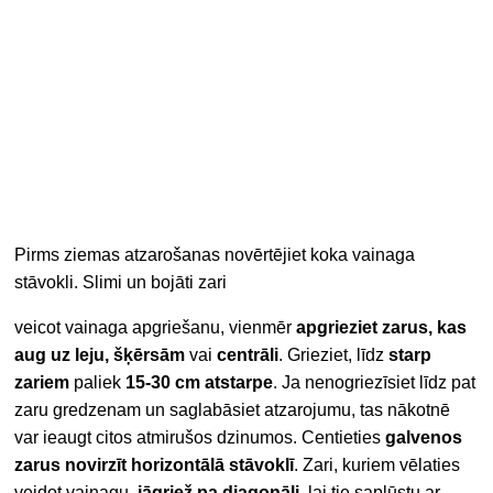
Pirms ziemas atzarošanas novērtējiet koka vainaga
stāvokli. Slimi un bojāti zari
veicot vainaga apgriešanu, vienmēr
apgrieziet zarus, kas
aug uz leju, šķērsām
vai
centrāli
. Grieziet, līdz
starp
zariem
paliek
15-30 cm atstarpe
. Ja nenogriezīsiet līdz pat
zaru gredzenam un saglabāsiet atzarojumu, tas nākotnē
var ieaugt citos atmirušos dzinumos. Centieties
galvenos
zarus novirzīt horizontālā stāvoklī
. Zari, kuriem vēlaties
veidot vainagu,
jāgriež pa diagonāli,
lai tie saplūstu ar