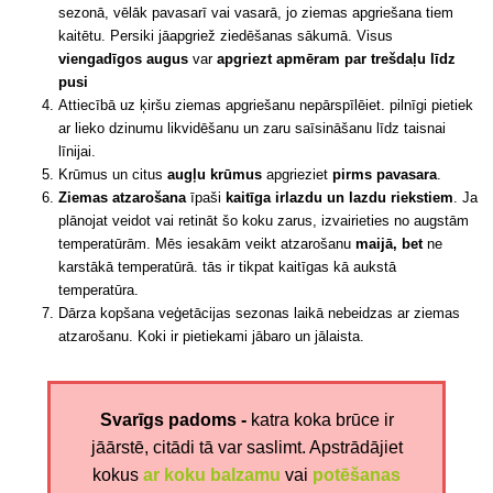
sezonā, vēlāk pavasarī vai vasarā, jo ziemas apgriešana tiem
kaitētu. Persiki jāapgriež ziedēšanas sākumā. Visus
viengadīgos augus
var
apgriezt apmēram par trešdaļu līdz
pusi
Attiecībā uz ķiršu ziemas apgriešanu nepārspīlēiet. pilnīgi pietiek
ar lieko dzinumu likvidēšanu un zaru saīsināšanu līdz taisnai
līnijai.
Krūmus un citus
augļu krūmus
apgrieziet
pirms pavasara
.
Ziemas atzarošana
īpaši
kaitīga ir
lazdu un lazdu riekstiem
. Ja
plānojat veidot vai retināt šo koku zarus, izvairieties no augstām
temperatūrām. Mēs iesakām veikt atzarošanu
maijā, bet
ne
karstākā temperatūrā. tās ir tikpat kaitīgas kā aukstā
temperatūra.
Dārza kopšana veģetācijas sezonas laikā nebeidzas ar ziemas
atzarošanu. Koki ir pietiekami jābaro un jālaista.
Svarīgs padoms -
katra koka brūce ir
jāārstē, citādi tā var saslimt. Apstrādājiet
kokus
ar koku balzamu
vai
potēšanas