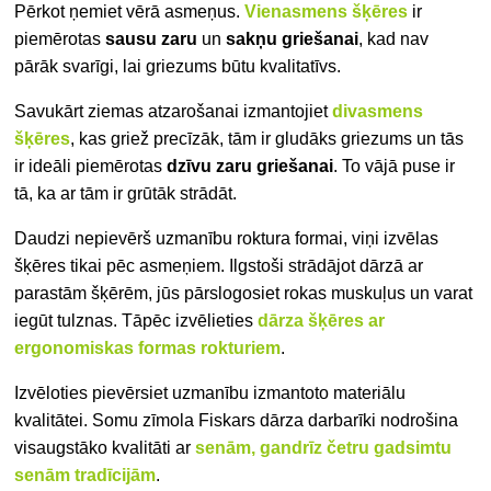
Pērkot ņemiet vērā asmeņus.
Vienasmens šķēres
ir
piemērotas
sausu zaru
un
sakņu
griešanai
, kad nav
pārāk svarīgi, lai griezums būtu kvalitatīvs.
Savukārt ziemas atzarošanai izmantojiet
divasmens
šķēres
, kas griež precīzāk, tām ir gludāks griezums un tās
ir ideāli piemērotas
dzīvu zaru griešanai
. To vājā puse ir
tā, ka ar tām ir grūtāk strādāt.
Daudzi nepievērš uzmanību roktura formai, viņi izvēlas
šķēres tikai pēc asmeņiem. Ilgstoši strādājot dārzā ar
parastām šķērēm, jūs pārslogosiet rokas muskuļus un varat
iegūt tulznas. Tāpēc izvēlieties
dārza šķēres ar
ergonomiskas formas rokturiem
.
Izvēloties pievērsiet uzmanību izmantoto materiālu
kvalitātei. Somu zīmola Fiskars dārza darbarīki nodrošina
visaugstāko kvalitāti ar
senām, gandrīz četru gadsimtu
senām tradīcijām
.