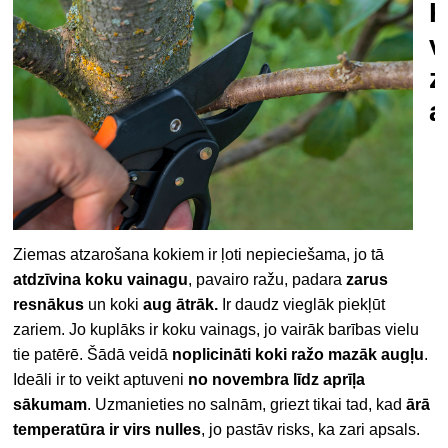
K
v
z
a
Ziemas atzarošana kokiem ir ļoti nepieciešama, jo tā
atdzīvina koku vainagu
, pavairo ražu, padara
zarus
resnākus
un koki
aug ātrāk.
Ir daudz vieglāk piekļūt
zariem. Jo kuplāks ir koku vainags, jo vairāk barības vielu
tie patērē. Šādā veidā
noplicināti koki ražo mazāk augļu
.
Ideāli ir to veikt aptuveni
no novembra līdz
aprīļa
sākumam
. Uzmanieties no salnām, griezt tikai tad, kad
ārā
temperatūra ir virs nulles
, jo pastāv risks, ka zari apsals.