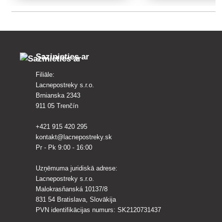
ārstēšanai.
patogēniem un mitruma, 
dzīšanu un novērš salnas
Sazinieties ar
Filiāle:
Lacnepostreky s.r.o.
Brnianska 2343
911 05 Trenčín
+421 915 420 295
kontakt@lacnepostreky.sk
Pr - Pk 9:00 - 16:00
Uzņēmuma juridiskā adrese:
Lacnepostreky s.r.o.
Malokrasňanská 10137/8
831 54 Bratislava, Slovākija
PVN identifikācijas numurs: SK2120731437