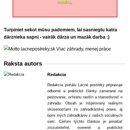
vasku
.
Turpiniet sekot mūsu padomiem, lai sasniegtu katra
dārznieka sapni - vairāk dārza un mazāk darba :)
Raksta autors
Redakcia
Redakcia portálu Lacné postreky pripravuje
odborné a praktické články zamerané na
pestovanie, ochranu rastlín a starostlivosť o
záhradu. Obsah je inšpirovaný reálnymi
skúsenosťami zo záhradkárskej praxe, aj
tipmi iných záhradkárov z našich sociálnych
sietí. Cieľom týchto článkov je prinášať
zrozumiteľné, overené a praktické