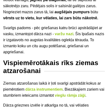
sākotnējo zaru. Pēdējais solis ir saīsināt galējos zarus.
Nogrieziet mazos zarus tā, lai
augšējais pumpurs
būtu
vērsts uz to vietu, kur vēlaties, lai zars būtu nākotnē.
Svarīgs padoms - pēc griešanas katru brūci apstrādājiet ar
vasku, izmantojot dārza nazi -
varžu nazi
. Šis īpašais nazis
ir izgatavots no augstas kvalitātes oglekļa tērauda. To
izmanto koku un citu augu potēšanai, griešanai un
apgriešanai.
Vispiemērotākais rīks ziemas
atzarošanai
Ziemas atzarošanas laikā ir ļoti svarīgi apstrādāt kokus ar
piemērotiem
dārza instrumentiem
. Biezākajiem zariem vai
stumbriem ieteicams izmantot
vieglu rāmja zāģi
.
Dārza grieznes izvēle ir atkarīga no tā, vai vēlaties