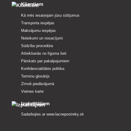
Klientiem
Kā mēs iesaiņojam jūsu sūtījumus
Transporta iespējas
Maksājumu iespējas
Noteikumi un nosacījumi
Sūdzību procedūra
Atteikšanās no līguma šeit
Pārskats par pakalpojumiem
Konfidencialitātes politika
Terminu glosārijs
Zīmoli piedāvājumā
Vietnes karte
Izplatītājiem
Sadarbojies ar
www.lacnepostreky.sk