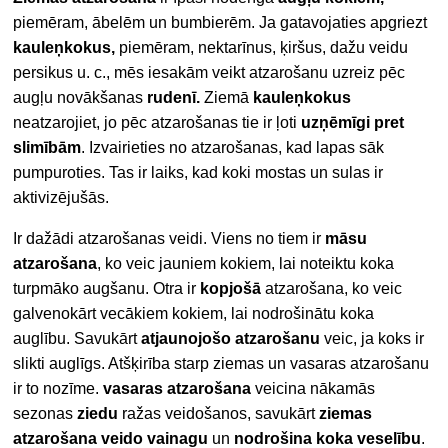
piemēram, ābelēm un bumbierēm. Ja gatavojaties apgriezt
kauleņkokus,
piemēram, nektarīnus, ķiršus, dažu veidu
persikus u. c., mēs iesakām veikt atzarošanu uzreiz pēc
augļu novākšanas
rudenī.
Ziemā
kauleņkokus
neatzarojiet, jo pēc atzarošanas tie ir ļoti
uzņēmīgi pret
slimībām
. Izvairieties no atzarošanas, kad lapas sāk
pumpuroties. Tas ir laiks, kad koki mostas un sulas ir
aktivizējušās.
Ir dažādi atzarošanas veidi. Viens no tiem ir
māsu
atzarošana
, ko veic jauniem kokiem, lai noteiktu koka
turpmāko augšanu. Otra ir
kopjošā
atzarošana, ko veic
galvenokārt vecākiem kokiem, lai nodrošinātu koka
auglību. Savukārt
atjaunojošo atzarošanu
veic, ja koks ir
slikti auglīgs. Atšķirība starp ziemas un vasaras atzarošanu
ir to nozīme.
vasaras atzarošana
veicina nākamās
sezonas
ziedu
ražas veidošanos, savukārt
ziemas
atzarošana veido vainagu
un
nodrošina koka veselību
.