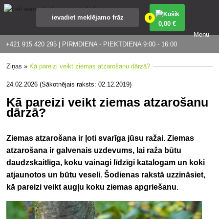
0
0
,00 €
Menu
+421 915 420 295 | PIRMDIENA - PIEKTDIENA 9:00 - 16:00
Ziņas
»
Kā pareizi veikt ziemas atzarošanu dārzā?
24.02.2026 (Sākotnējais raksts: 02.12.2019)
Kā pareizi veikt ziemas atzarošanu
dārzā?
Ziemas atzarošana ir ļoti svarīga jūsu ražai. Ziemas
atzarošana ir galvenais uzdevums, lai raža būtu
daudzskaitlīga, koku vainagi līdzīgi katalogam un koki
atjaunotos un būtu veseli. Šodienas rakstā uzzināsiet,
kā pareizi veikt augļu koku ziemas apgriešanu.