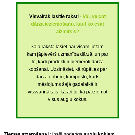
Visvairāk lasītie raksti -
Vai, veicot
dārza ieziemošanu, kaut ko esat
aizmirsis?
Šajā rakstā lasiet par visām lietām,
kam jāpievērš uzmanība dārzā, un par
to, kādi produkti ir piemēroti dārza
kopšanai. Uzzināsiet, kā rūpēties par
dārza dobēm, kompostu, kāds
mēslojums šajā gadalaikā ir
vissvarīgākais, kā arī to, kā pārziemot
visus augļu kokus.
Ziemas atzarošana
ir īpaši noderīga
augļu kokiem,