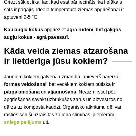
Griezt sākiet tikai tad, kad esat pārliecināts, ka lielākais
sals ir pagājis. Ideāla temperatūra ziemas apgriešanai ir
aptuveni 2-5 °C.
Kaulaugļu kokus
apgrieziet
agrā rudenī, bet gaļīgos
augļu kokus -
agrā pavasarī.
Kāda veida ziemas atzarošana
ir lietderīga jūsu kokiem?
Jauniem kokiem galvenā uzmanība jāpievērš pareizai
formas veidošanai
, bet vecākiem kokiem būtiska ir
pārgaismošana
un
atjaunošana
. Neaizmirstiet pēc
apgriešanas savākt uzbrukušos zarus un aizvest tos no
dārza uz komposta kaudzi. Organisko atkritumu dēļ var
rasties sēnīšu izraisītas zāliena slimības, piemēram,
sniega pelējums
utt.