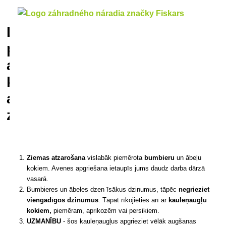
Labākie
padomi
augļu
koku
apgriešanai
ziemā
Ziemas atzarošana
vislabāk piemērota
bumbieru
un ābeļu
kokiem. Avenes apgriešana ietaupīs jums daudz darba dārzā
vasarā.
Bumbieres un ābeles dzen īsākus dzinumus, tāpēc
negrieziet
viengadīgos dzinumus
. Tāpat rīkojieties arī ar
kauleņaugļu
kokiem,
piemēram, aprikozēm vai persikiem.
UZMANĪBU
- šos kauleņaugļus apgrieziet vēlāk augšanas