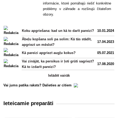
informácie, ktoré pomáhajú riešiť konkrétne
problémy v záhrade a rozširujú čitateľom
obzory.
Koku apgriešana: kad un kā to darīt pareizi?
10.01.2024
Ābeļu kopšana soli pa solim: Kā tās stādīt,
17.04.2023
apgriezt un mēslot?
Kā pareizi apgriezt augļu kokus?
05.07.2021
Vai zinājāt, ka persikus ir ļoti grūti sagriezt?
17.08.2020
Kā to izdarīt pareizi?
Ielādēt vairāk
Vai jums patika raksts? Dalieties ar citiem
Ieteicamie preparāti