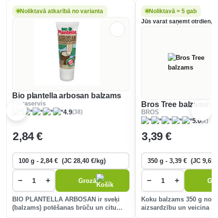
Noliktavā atkarībā no varianta
Noliktavā > 5 gab
Jūs varat saņemt otrdien, 1
Bio plantella arbosan balzams
Floraservis
Bros Tree balzams
(38)
4.9
BROS
(2)
5.0
2
,84 €
3
,39 €
−
+
−
+
Grozā
Gr
BIO PLANTELLA ARBOSAN ir sveķi
Koku balzams 350 g nod
(balzams) potēšanas brūču un citu
aizsardzību un veicina k
koku, koku un krūmu bojājumu
atjaunošanos, aizsargā t