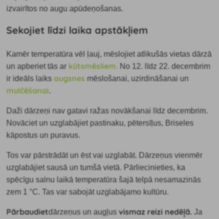
izvairītos no augu apūdeņošanas.
Sekojiet līdzi laika apstākļiem
Kamēr temperatūra vēl ļauj, mēslojiet atlikušās vietas dārzā
kūtsmēsliem.
un apberiet tās ar
No 12. līdz 22. decembrim
augsnes
ir ideāls laiks
mēslošanai, uzirdināšanai un
mulčēšanai
.
Daži dārzeņi nav gatavi ražas novākšanai līdz decembrim.
Novāciet un uzglabājiet pastinaku, pētersīļus, Briseles
kāpostus un puravus.
Tos var pārstrādāt un ēst vai uzglabāt. Dārzeņus vienmēr
uzglabājiet sausā un tumšā vietā. Pārliecinieties, ka
spēcīgu salnu laikā temperatūra šajā telpā nesamazinās
zem 1 °C. Tas var sabojāt uzglabājamo kultūru.
Pārbaudiet
vismaz reizi nedēļā.
dārzeņus un augļus
Ja