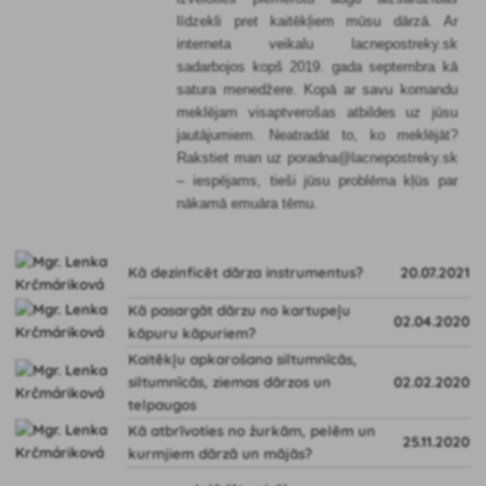
līdzekli pret kaitēkļiem mūsu dārzā. Ar
interneta veikalu lacnepostreky.sk
sadarbojos kopš 2019. gada septembra kā
satura menedžere. Kopā ar savu komandu
meklējam visaptverošas atbildes uz jūsu
jautājumiem. Neatradāt to, ko meklējāt?
Rakstiet man uz poradna@lacnepostreky.sk
– iespējams, tieši jūsu problēma kļūs par
nākamā emuāra tēmu.
Kā dezinficēt dārza instrumentus?
20.07.2021
Kā pasargāt dārzu no kartupeļu
02.04.2020
kāpuru kāpuriem?
Kaitēkļu apkarošana siltumnīcās,
siltumnīcās, ziemas dārzos un
02.02.2020
telpaugos
Kā atbrīvoties no žurkām, pelēm un
25.11.2020
kurmjiem dārzā un mājās?