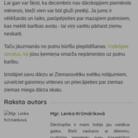
Lai gan var šķist, ka decembris nav dārzkopjiem piemērots
mēnesis, bieži vien var būt gluži pretēji. Ja jums ir
vēlēšanās un laiks, parūpējieties par mazajiem putniņiem,
kas meklē barības avotu - lai viņi varētu pārlaist ziemu
neskarti.
Valkājiet
Taču jāuzmanās no putnu būrīšu piepildīšanas.
cimdus, lai
jūsu ķermeņa smarža nepārnestos uz putnu
barību.
Izrotājiet savu dārzu ar Ziemassvētku svētku rotājumiem,
uzvelciet gaismiņu virtenes un priecājieties par ziemas
ziemas miega dārza skatu.
Raksta autors
Mgr. Lenka Krčmáriková
Dārzkopība ir mans hobijs jau vairākus
gadus. Bieži saskaros ar dilemmu,
izvēloties piemērotu augu aizsardzības