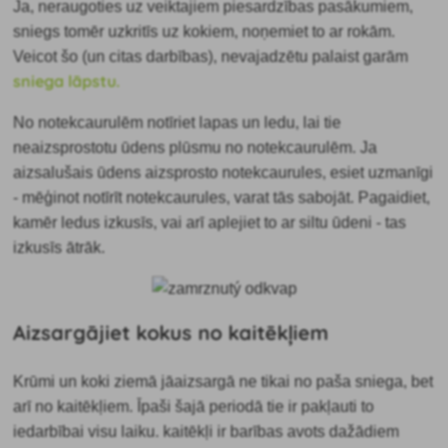
Ja, neraugoties uz veiktajiem piesardzības pasākumiem,
sniegs tomēr uzkritīs uz kokiem, noņemiet to ar rokām.
Veicot šo (un citas darbības), nevajadzētu palaist garām
sniega lāpstu.
No notekcaurulēm notīriet lapas un ledu, lai tie
neaizsprostotu ūdens plūsmu no notekcaurulēm. Ja
aizsalušais ūdens aizsprosto notekcaurules, esiet uzmanīgi
- mēģinot notīrīt notekcaurules, varat tās sabojāt. Pagaidiet,
kamēr ledus izkusīs, vai arī aplejiet to ar siltu ūdeni - tas
izkusīs ātrāk.
Aizsargājiet kokus no kaitēkļiem
Krūmi un koki ziemā jāaizsargā ne tikai no paša sniega, bet
arī no kaitēkļiem. Īpaši šajā periodā tie ir pakļauti to
iedarbībai visu laiku. kaitēkļi ir barības avots dažādiem