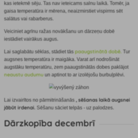
kas ietekmē sēju. Tas nav ieteicams salnu laikā. Tomēr, ja
gaisa temperatūra ir mērena, neaizmirstiet vispirms sēt
salātus vai rabarberus.
Veiciniet agrīnu ražas novākšanu un dārzeņu dobē
iestādiet vairākus augus.
paaugstinātā dobē.
Lai saglabātu sēklas, stādiet tās
Tur
augsnes temperatūra ir maigāka. Varat arī nodrošināt
augstāku temperatūru, zem paaugstinātās dobes paklājot
neaustu audumu
un aptinot to ar izolējošu burbuļplēvi.
, sēšanas laikā augsnei
Lai izvairītos no pārmitrināšanās
jābūt irdenai.
Sēšanu sāciet telpās - uz palodzes.
Dārzkopība decembrī