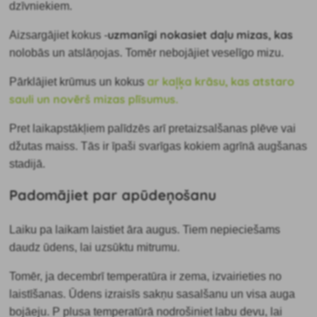
dzīvniekiem.
uzmanīgi nokasiet daļu mizas, kas
Aizsargājiet kokus -
nolobās un atslāņojas. Tomēr nebojājiet veselīgo mizu.
ar kaļķa krāsu, kas
atstaro
Pārklājiet krūmus un kokus
sauli un novērš mizas plīsumus.
Pret laikapstākļiem palīdzēs arī pretaizsalšanas plēve vai
džutas maiss. Tās ir īpaši svarīgas kokiem agrīnā augšanas
stadijā.
Padomājiet par apūdeņošanu
Laiku pa laikam laistiet āra augus. Tiem nepieciešams
daudz ūdens, lai uzsūktu mitrumu.
Tomēr, ja decembrī temperatūra ir zema, izvairieties no
laistīšanas. Ūdens izraisīs sakņu sasalšanu un visa auga
bojāeju. P plusa temperatūrā nodrošiniet labu devu, lai