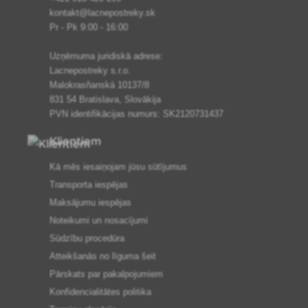
kontakt@lacnepostreky.sk
Pr - Pk 9:00 - 16:00
Uzņēmuma juridiskā adrese:
Lacnepostreky s.r.o.
Malokrasňanská 10137/8
831 54 Bratislava, Slovākija
PVN identifikācijas numurs: SK2120731437
Klientiem
Kā mēs iesaiņojam jūsu sūtījumus
Transporta iespējas
Maksājumu iespējas
Noteikumi un nosacījumi
Sūdzību procedūra
Atteikšanās no līguma šeit
Pārskats par pakalpojumiem
Konfidencialitātes politika