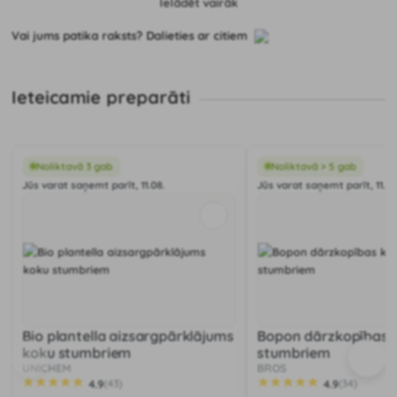
Ielādēt vairāk
Vai jums patika raksts? Dalieties ar citiem
Ieteicamie preparāti
Noliktavā 3 gab
Noliktavā > 5 gab
Jūs varat saņemt parīt, 11.08.
Jūs varat saņemt parīt, 11.08
Bio plantella aizsargpārklājums
Bopon dārzkopības k
koku stumbriem
stumbriem
UNICHEM
BROS
4.9
4.9
(43)
(34)