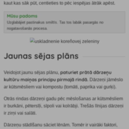
kaut kas sāk pūt, centieties to pēc iespējas ātrāk apēst.
Mūsu padoms
Uzglabājiet pastinakus smiltīs. Tas tos labāk pasargās no
nogatavošanās procesa.
Jaunas sējas plāns
paturiet prātā dārzeņu
Veidojot jaunu sējas plānu,
kultūru maiņas principu pirmajā rindā.
Dārzeņi jāmēslo
ar kūtsmēsliem vai kompostu (tomāti, paprika vai gurķi).
Otrās rindas dārzeņi gadu pēc mēslošanas ar kūtsmēsliem
ir burkāni, pētersīļi, sīpoli vai kolrābji. Trešās līnijas dārzeņi
ir zirņi vai salāti.
Dārzeņu stādīšanu sāciet lēnām. Tomēr ir vairāki faktori,