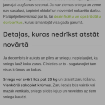
jaunajai augšanas sezonai. Ja nav ziemas sniega un zeme
nav sasalusi, turpiniet oktobrī un novembrī nokavēto darbu.
dezinficētu un apstrādātu
Parūpējieties
vismaz par to, lai
darbarīkus
, kurus izmantojāt visa gada garumā.
Detaļas, kuras nedrīkst atstāt
novārtā
Ja decembris ir auksts un pilns ar sniegu, nepieļaujiet, ka
sniegs lauž koku zarus. Cīnieties ar to - sagatavojiet tam
visus krūmus un kokus.
Sniegs var svērt līdz pat 20 kg
un izraisīt zaru lūšanu.
Vienkārši sakopiet krūmus.
Zaru leņķis būs vairāk vai
mazāk vertikāls, sniegs slīdēs lejup un neveidos uz tiem
sniega kaudzi.