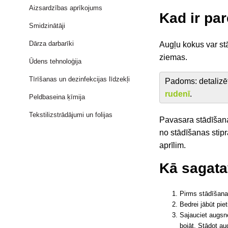
Aizsardzības aprīkojums
Kad ir par
Smidzinātāji
Dārza darbarīki
Augļu kokus var st
ziemas.
Ūdens tehnoloģija
Tīrīšanas un dezinfekcijas līdzekļi
Padoms: detalizēt
rudenī
.
Peldbaseina ķīmija
Tekstilizstrādājumi un folijas
Pavasara stādīšana 
no stādīšanas stipr
aprīlim.
Kā sagata
Pirms stādīšana
Bedrei jābūt piet
Sajauciet augsne
bojāt. Stādot au