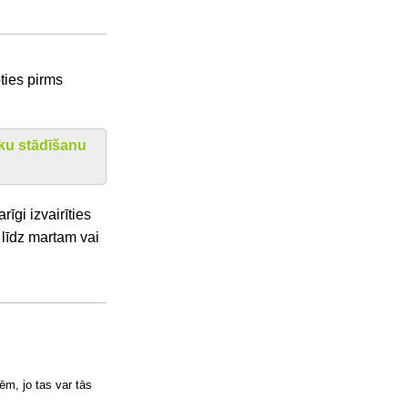
ties pirms
ku stādīšanu
īgi izvairīties
 līdz martam vai
ēm, jo tas var tās