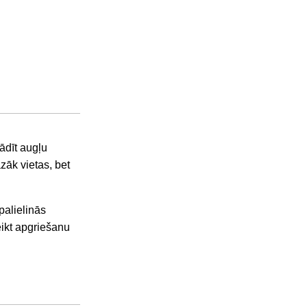
ādīt augļu
āk vietas, bet
palielinās
eikt apgriešanu