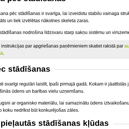
na pēc stādīšanas ir svarīga, lai izveidotu stabilu vainaga stru
āts un tiek izvēlētas nākotnes skeleta zaras.
stādīšanas nodrošina līdzsvaru starp sakņu sistēmu un virszem
instrukcijas par apgriešanas paņēmieniem skatiet rakstā par
a
mā
.
c stādīšanas
oti svarīgi regulāri laistīt, īpaši pirmajā gadā. Kokam ir jāattīs
šinās ūdens un barības vielu uzņemšanu.
gsni ar organisko materiālu, lai samazinātu ūdens iztvaikošan
 koku nedrīkst būt konkurējošas zāles.
 pieļautās stādīšanas kļūdas