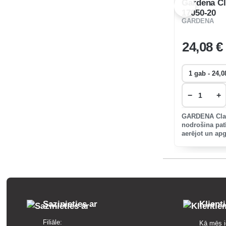
Gardena Cl
17050-20
GARDENA
24
,08 €
−
+
GARDENA Clas
nodrošina pat
aerējot un apg
Sazinieties ar
Klient
Filiāle:
Kā mēs i