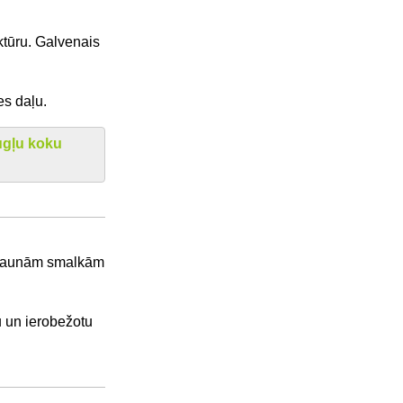
ktūru. Galvenais
es daļu.
ugļu koku
tās jaunām smalkām
u un ierobežotu