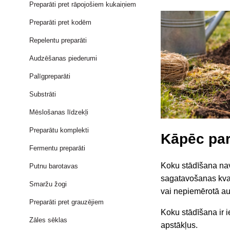
Preparāti pret rāpojošiem kukaiņiem
Preparāti pret kodēm
Repelentu preparāti
Audzēšanas piederumi
Palīgpreparāti
Substrāti
Mēslošanas līdzekļi
Preparātu komplekti
Kāpēc pare
Fermentu preparāti
Koku stādīšana nav
Putnu barotavas
sagatavošanas kvali
Smaržu žogi
vai nepiemērotā au
Preparāti pret grauzējiem
Koku stādīšana ir 
Zāles sēklas
apstākļus.