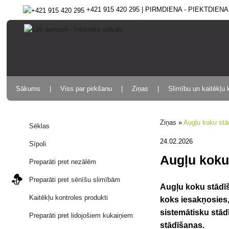
+421 915 420 295 | PIRMDIENA - PIEKTDIENA 9
Sākums
Viss par pirkšanu
Ziņas
Slimību un kaitēkļu 
Ziņas
»
Augļu koku stā
Sēklas
24.02.2026
Sīpoli
Augļu koku 
Preparāti pret nezālēm
Preparāti pret sēnīšu slimībām
Augļu koku stādīš
Kaitēkļu kontroles produkti
koks iesakņosies,
sistemātisku stā
Preparāti pret lidojošiem kukaiņiem
stādīšanas.