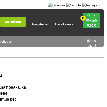
Grozs
0
Meklēšana
Reģistrēties
Pieteikšanās
0
,00 €
ieties ar
LV
s
ana nosaka, kā
siet
jumus pēc