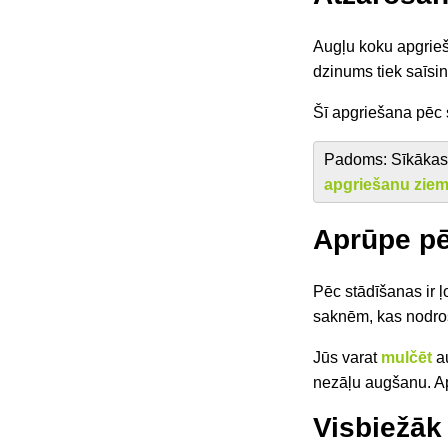
Augļu koku apgrieša
dzinums tiek saīsin
Šī apgriešana pēc 
Padoms: Sīkākas 
apgriešanu zie
Aprūpe pē
Pēc stādīšanas ir ļ
saknēm, kas nodro
Jūs varat
mulčēt
au
nezāļu augšanu. Ap
Visbiežāk