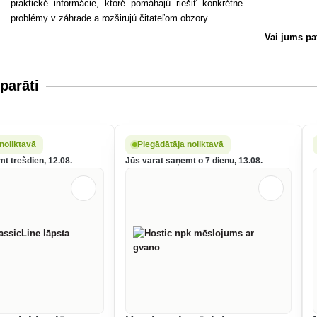
praktické informácie, ktoré pomáhajú riešiť konkrétne
problémy v záhrade a rozširujú čitateľom obzory.
Vai jums pa
parāti
noliktavā
Piegādātāja noliktavā
t trešdien, 12.08.
Jūs varat saņemt o 7 dienu, 13.08.