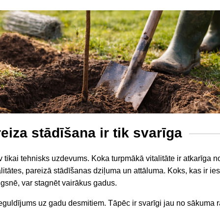
iza stādīšana ir tik svarīga
 tikai tehnisks uzdevums. Koka turpmākā vitalitāte ir atkarīga 
tātes, pareizā stādīšanas dziļuma un attāluma. Koks, kas ir iest
gsnē, var stagnēt vairākus gadus.
ieguldījums uz gadu desmitiem. Tāpēc ir svarīgi jau no sākuma r