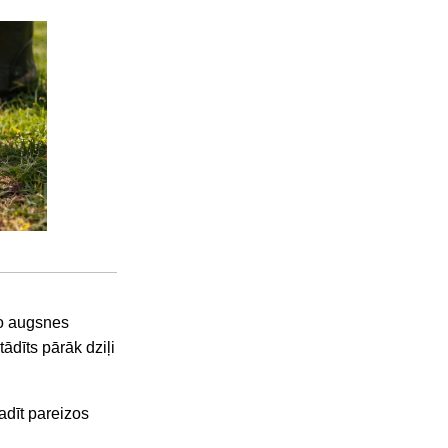
no augsnes
ādīts pārāk dziļi
adīt pareizos