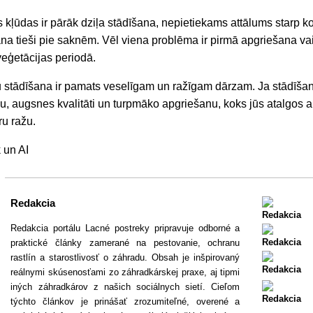
s kļūdas ir pārāk dziļa stādīšana, nepietiekams attālums starp 
a tieši pie saknēm. Vēl viena problēma ir pirmā apgriešana va
veģetācijas periodā.
 stādīšana ir pamats veselīgam un ražīgam dārzam. Ja stādīšan
u, augsnes kvalitāti un turpmāko apgriešanu, koks jūs atalgos ar
u ražu.
 un AI
Redakcia
Redakcia portálu Lacné postreky pripravuje odborné a
praktické články zamerané na pestovanie, ochranu
rastlín a starostlivosť o záhradu. Obsah je inšpirovaný
reálnymi skúsenosťami zo záhradkárskej praxe, aj tipmi
iných záhradkárov z našich sociálnych sietí. Cieľom
týchto článkov je prinášať zrozumiteľné, overené a