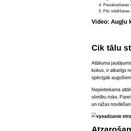
Piesakņošanas v
Pēc stādīšanas k
Video: Augļu 
Cik tālu s
Attāluma jautājums 
kokus, ir atkarīgs
spēcīgāk augošiem
Nepietiekama attālu
slimību risks. Pare
un ražas novākšan
Atzarošan