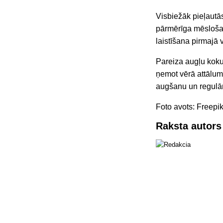
Visbiežāk pieļautā
pārmērīga mēslošan
laistīšana pirmajā 
Pareiza augļu koku
ņemot vērā attālum
augšanu un regulār
Foto avots: Freepik
Raksta autors