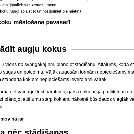
ietai jāpaliek virs zemes līmeņa.
oku rūpīgi aplaistiet un nostipriniet pie mietiņa.
koku mēslošana pavasarī
tādīt augļu kokus
ir viens no svarīgākajiem, plānojot stādīšanu. Attālums, kādā st
 no sugas un potcelma. Vājāk augošām formām nepieciešams maz
 standarta kokiem nepieciešams ievērojami vairāk.
ma dēļ vainagi kļūst pārblīvēti, gaisa cirkulācija pasliktinās un 
izi plānojot attālumu starp kokiem, nākotnē būs daudz vieglāk v
u.
a pēc stādīšanas