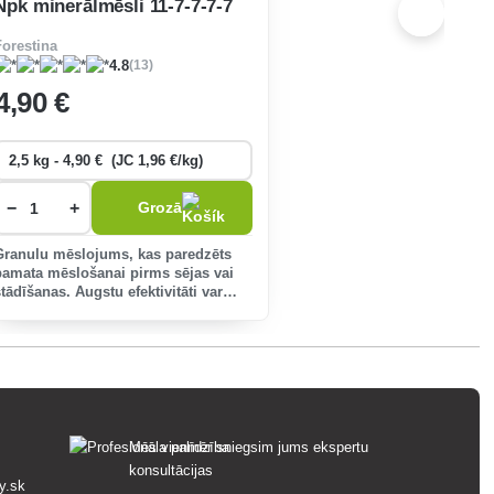
Npk minerālmēsli 11-7-7-7-7
Forestina
(13)
4.8
4
,90 €
−
+
Grozā
Granulu mēslojums, kas paredzēts
pamata mēslošanai pirms sējas vai
stādīšanas. Augstu efektivitāti var
sagaidīt viegli skābās un neitrālās
augsnēs.
Mēs vienmēr sniegsim jums ekspertu
konsultācijas
y.sk