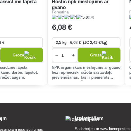
assicLine lāpsta
Hostic npk mēslojums ar
gvano
Forestina
(14)
5.0
6
,08 €
−
+
Grozā
Grozā
sicLine lāpsta
NPK organiskais mēslojums ar guano
īkamu darbu, lāpstot,
bez rūpnieciski ražotu sastāvdaļu
riežot augsni.
pievienošanas. Tas ir piemērots
universālai lietošanai visā dārzā.
iem
Izplatītājiem
Sadarbojies ar
www.lacnepostrek
esaiņojam jūsu sūtījumus