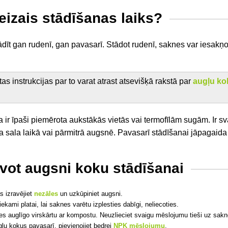
eizais stādīšanas laiks?
ādīt gan rudenī, gan pavasarī. Stādot rudenī, saknes var iesakņo
as instrukcijas par to varat atrast atsevišķā rakstā par
augļu ko
ir īpaši piemērota aukstākās vietās vai termofīlām sugām. Ir svar
a sala laikā vai pārmitrā augsnē. Pavasarī stādīšanai jāpagaida
vot augsni koku stādīšanai
s izravējiet
nezāles
un uzkūpiniet augsni.
iekami platai, lai saknes varētu izplesties dabīgi, neliecoties.
s auglīgo virskārtu ar kompostu. Neuzlieciet svaigu mēslojumu tieši uz sakn
gļu kokus pavasarī, pievienojiet bedrei
NPK mēslojumu
.