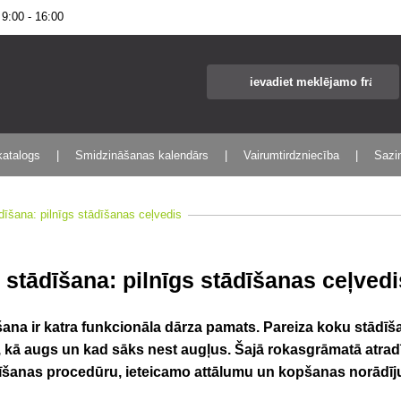
:00 - 16:00
katalogs
Smidzināšanas kalendārs
Vairumtirdzniecība
Sazin
dīšana: pilnīgs stādīšanas ceļvedis
stādīšana: pilnīgs stādīšanas ceļvedi
ana ir katra funkcionāla dārza pamats. Pareiza koku stādīš
 kā augs un kad sāks nest augļus. Šajā rokasgrāmatā atradī
dīšanas procedūru, ieteicamo attālumu un kopšanas norādī