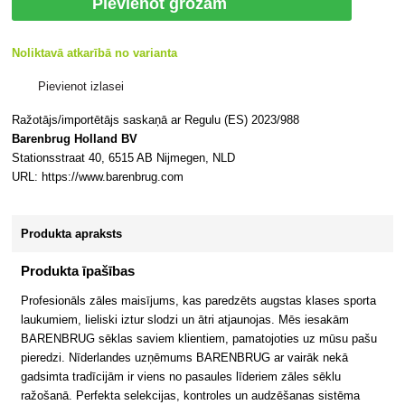
Pievienot grozam
Noliktavā atkarībā no varianta
Pievienot izlasei
Ražotājs/importētājs saskaņā ar Regulu (ES) 2023/988
Barenbrug Holland BV
Stationsstraat 40, 6515 AB Nijmegen, NLD
URL: https://www.barenbrug.com
Produkta apraksts
Produkta īpašības
Profesionāls zāles maisījums, kas paredzēts augstas klases sporta
laukumiem, lieliski iztur slodzi un ātri atjaunojas. Mēs iesakām
BARENBRUG sēklas saviem klientiem, pamatojoties uz mūsu pašu
pieredzi. Nīderlandes uzņēmums BARENBRUG ar vairāk nekā
gadsimta tradīcijām ir viens no pasaules līderiem zāles sēklu
ražošanā. Perfekta selekcijas, kontroles un audzēšanas sistēma