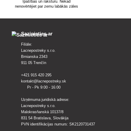
īpašības un raksturu. Nekad
nenovērtējiet par zemu labākās zāles
sēklas izvēli.
Sazinieties ar
Filiāle:
Lacnepostreky s.r.o.
Brnianska 2343
911 05 Trenčín
+421 915 420 295
kontakt@lacnepostreky.sk
Pr - Pk 9:00 - 16:00
Uzņēmuma juridiskā adrese:
Lacnepostreky s.r.o.
Malokrasňanská 10137/8
831 54 Bratislava, Slovākija
PVN identifikācijas numurs: SK2120731437