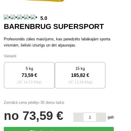
5.0
BARENBRUG SUPERSPORT
Profesionāls zāles maisījums, kas paredzēts labākajām sporta
virsmām, lieliski izturīgs un ātri atjaunojas.
Varianti
5 kg
15 kg
73
,59 €
185
,82 €
(JC
14
,72 €/kg)
(JC
12
,39 €/kg)
Zemākā cena pēdējo 30 dienu laikā:
no
73
,59 €
gab