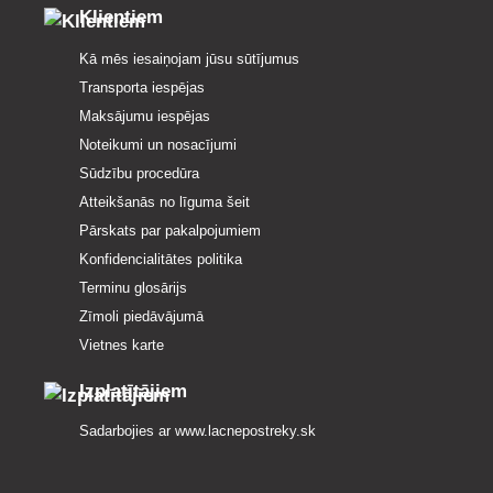
Klientiem
Kā mēs iesaiņojam jūsu sūtījumus
Transporta iespējas
Maksājumu iespējas
Noteikumi un nosacījumi
Sūdzību procedūra
Atteikšanās no līguma šeit
Pārskats par pakalpojumiem
Konfidencialitātes politika
Terminu glosārijs
Zīmoli piedāvājumā
Vietnes karte
Izplatītājiem
Sadarbojies ar
www.lacnepostreky.sk