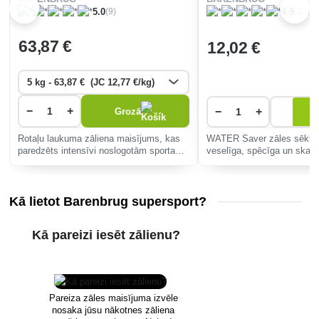
(9)
(23)
5.0
4.9
63
,87 €
12
,02 €
A
−
+
−
+
Grozā
p
Rotaļu laukuma zāliena maisījums, kas
WATER Saver zāles sēklu
paredzēts intensīvi noslogotām sporta
veselīga, spēcīga un skais
zonām, pašatjaunošanās spēja bez
audzēšanai sausā un karst
nepieciešamības veikt papildmēslošanu.
Kā lietot Barenbrug supersport?
Kā pareizi iesēt zālienu?
Pareiza zāles maisījuma izvēle
nosaka jūsu nākotnes zāliena