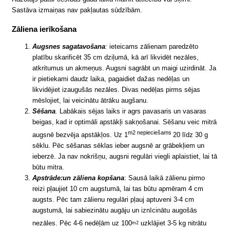
Sastāva izmaiņas nav pakļautas sūdzībām.
Zāliena ierīkošana
Augsnes sagatavošana
:
ieteicams zālienam paredzēto
platību skarificēt 35 cm dziļumā, kā arī likvidēt nezāles,
atkritumus un akmeņus. Augsni sagrābt un maigi uzirdināt. Ja
ir pietiekami daudz laika, pagaidiet dažas nedēļas un
likvidējiet izaugušās nezāles. Divas nedēļas pirms sējas
mēslojiet, lai veicinātu ātrāku augšanu.
Sēšana
.
Labākais sējas laiks ir agrs pavasaris un vasaras
beigas, kad ir optimāli apstākļi sakņošanai. Sēšanu veic mitrā
m2 nepieciešams
augsnē bezvēja apstākļos. Uz 1
20 līdz 30 g
sēklu. Pēc sēšanas sēklas ieber augsnē ar grābekļiem un
ieberzē. Ja nav nokrišņu, augsni regulāri viegli aplaistiet, lai tā
būtu mitra.
Apstrāde:un zāliena kopšana
: Sausā laikā zālienu pirmo
reizi pļaujiet 10 cm augstumā, lai tas būtu apmēram 4 cm
augsts. Pēc tam zālienu regulāri pļauj aptuveni 3-4 cm
augstumā, lai sabiezinātu augāju un iznīcinātu augošās
nezāles. Pēc 4-6 nedēļām uz 100
uzklājiet 3-5 kg nitrātu
m2