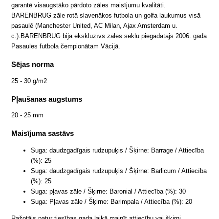
garantē visaugstāko pārdoto zāles maisījumu kvalitāti.
BARENBRUG zāle rotā slavenākos futbola un golfa laukumus visā
pasaulē (Manchester United, AC Milan, Ajax Amsterdam u.
c.).BARENBRUG bija ekskluzīvs zāles sēklu piegādātājs 2006. gada
Pasaules futbola čempionātam Vācijā.
Sējas norma
25 - 30 g/m2
Pļaušanas augstums
20 - 25 mm
Maisījuma sastāvs
Suga: daudzgadīgais rudzupuķis / Šķirne: Barrage / Attiecība
(%): 25
Suga: daudzgadīgais rudzupuķis / Šķirne: Barlicum / Attiecība
(%): 25
Suga: pļavas zāle / Šķirne: Baronial / Attiecība (%): 30
Suga: Pļavas zāle / Šķirne: Barimpala / Attiecība (%): 20
Ražotājs patur tiesības gada laikā mainīt attiecību vai šķirni.