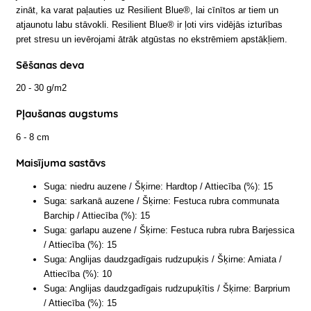
zināt, ka varat paļauties uz Resilient Blue®, lai cīnītos ar tiem un
atjaunotu labu stāvokli. Resilient Blue® ir ļoti virs vidējās izturības
pret stresu un ievērojami ātrāk atgūstas no ekstrēmiem apstākļiem.
Sēšanas deva
20 - 30 g/m2
Pļaušanas augstums
6 - 8 cm
Maisījuma sastāvs
Suga: niedru auzene / Šķirne: Hardtop / Attiecība (%): 15
Suga: sarkanā auzene / Šķirne: Festuca rubra communata
Barchip / Attiecība (%): 15
Suga: garlapu auzene / Šķirne: Festuca rubra rubra Barjessica
/ Attiecība (%): 15
Suga: Anglijas daudzgadīgais rudzupuķis / Šķirne: Amiata /
Attiecība (%): 10
Suga: Anglijas daudzgadīgais rudzupuķītis / Šķirne: Barprium
/ Attiecība (%): 15