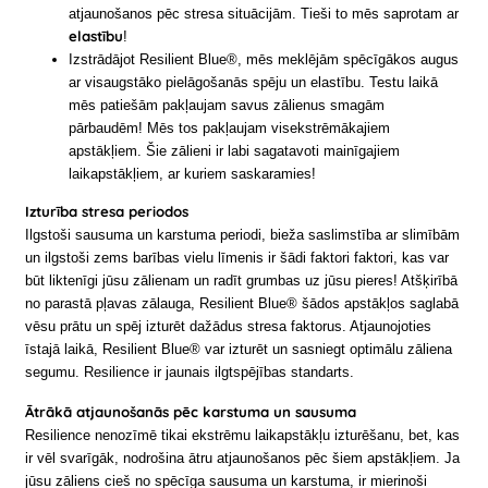
atjaunošanos pēc stresa situācijām. Tieši to mēs saprotam ar
elastību
!
Izstrādājot Resilient Blue®, mēs meklējām spēcīgākos augus
ar visaugstāko pielāgošanās spēju un elastību. Testu laikā
mēs patiešām pakļaujam savus zālienus smagām
pārbaudēm! Mēs tos pakļaujam visekstrēmākajiem
apstākļiem. Šie zālieni ir labi sagatavoti mainīgajiem
laikapstākļiem, ar kuriem saskaramies!
Izturība stresa periodos
Ilgstoši sausuma un karstuma periodi, bieža saslimstība ar slimībām
un ilgstoši zems barības vielu līmenis ir šādi faktori faktori, kas var
būt liktenīgi jūsu zālienam un radīt grumbas uz jūsu pieres! Atšķirībā
no parastā pļavas zālauga, Resilient Blue® šādos apstākļos saglabā
vēsu prātu un spēj izturēt dažādus stresa faktorus. Atjaunojoties
īstajā laikā, Resilient Blue® var izturēt un sasniegt optimālu zāliena
segumu. Resilience ir jaunais ilgtspējības standarts.
Ātrākā atjaunošanās pēc karstuma un sausuma
Resilience nenozīmē tikai ekstrēmu laikapstākļu izturēšanu, bet, kas
ir vēl svarīgāk, nodrošina ātru atjaunošanos pēc šiem apstākļiem. Ja
jūsu zāliens cieš no spēcīga sausuma un karstuma, ir mierinoši