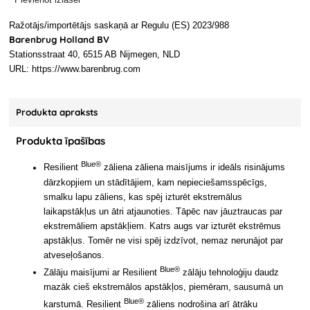
Ražotājs/importētājs saskaņā ar Regulu (ES) 2023/988
Barenbrug Holland BV
Stationsstraat 40, 6515 AB Nijmegen, NLD
URL: https://www.barenbrug.com
Produkta apraksts
Produkta īpašības
Blue®
Resilient
zāliena zāliena maisījums ir ideāls risinājums
dārzkopjiem un stādītājiem, kam nepieciešamsspēcīgs,
smalku lapu zāliens, kas spēj izturēt ekstremālus
laikapstākļus un ātri atjaunoties. Tāpēc nav jāuztraucas par
ekstremāliem apstākļiem. Katrs augs var izturēt ekstrēmus
apstākļus. Tomēr ne visi spēj izdzīvot, nemaz nerunājot par
atveseļošanos.
Blue®
Zālāju maisījumi ar Resilient
zālāju tehnoloģiju daudz
mazāk cieš ekstremālos apstākļos, piemēram, sausumā un
Blue®
karstumā. Resilient
zāliens nodrošina arī ātrāku