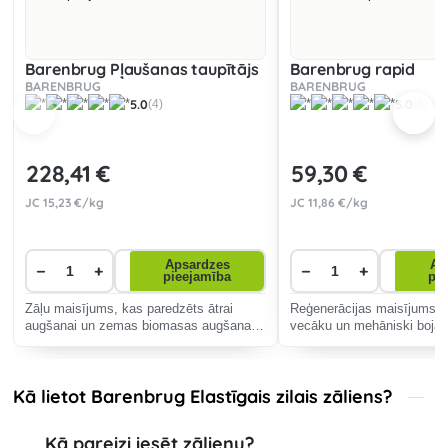
Barenbrug Pļaušanas taupītājs
Barenbrug rapid
BARENBRUG
BARENBRUG
5.0
5.0
(4)
(6)
228
,41 €
59
,30 €
JC
15
,23 €/kg
JC
11
,86 €/kg
Apsardzes
Ap
−
+
−
+
pieejamība
pi
Zāļu maisījums, kas paredzēts ātrai
Reģenerācijas maisījums, 
augšanai un zemas biomasas augšanai.
vecāku un mehāniski bojāt
Zemu augšanas tempam atbilstošais
pārziemošanai un ātrai atj
Mow Saver zāles maisījums rada mazāk
biomasas un samazina pļaušanas
Kā lietot Barenbrug Elastīgais zilais zāliens?
nepiecieša
Kā pareizi iesēt zālienu?