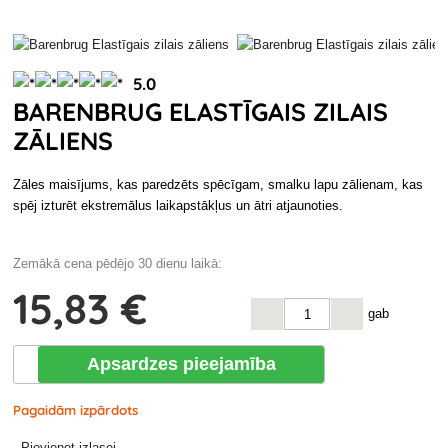
5.0
BARENBRUG ELASTĪGAIS ZILAIS
ZĀLIENS
Zāles maisījums, kas paredzēts spēcīgam, smalku lapu zālienam, kas
spēj izturēt ekstremālus laikapstākļus un ātri atjaunoties.
Zemākā cena pēdējo 30 dienu laikā:
15
,83 €
gab
Apsardzes pieejamība
Pagaidām izpārdots
Pievienot izlasei