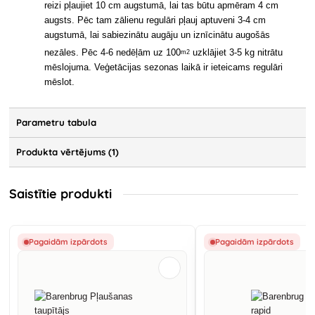
reizi pļaujiet 10 cm augstumā, lai tas būtu apmēram 4 cm
augsts. Pēc tam zālienu regulāri pļauj aptuveni 3-4 cm
augstumā, lai sabiezinātu augāju un iznīcinātu augošās
nezāles. Pēc 4-6 nedēļām uz 100
uzklājiet 3-5 kg nitrātu
m2
mēslojuma. Veģetācijas sezonas laikā ir ieteicams regulāri
mēslot.
Parametru tabula
Produkta vērtējums (1)
Saistītie produkti
Pagaidām izpārdots
Pagaidām izpārdots