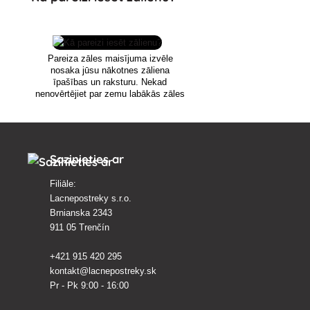
Pareiza zāles maisījuma izvēle
nosaka jūsu nākotnes zāliena
īpašības un raksturu. Nekad
nenovērtējiet par zemu labākās zāles
sēklas izvēli.
Sazinieties ar
Filiāle:
Lacnepostreky s.r.o.
Brnianska 2343
911 05 Trenčín
+421 915 420 295
kontakt@lacnepostreky.sk
Pr - Pk 9:00 - 16:00