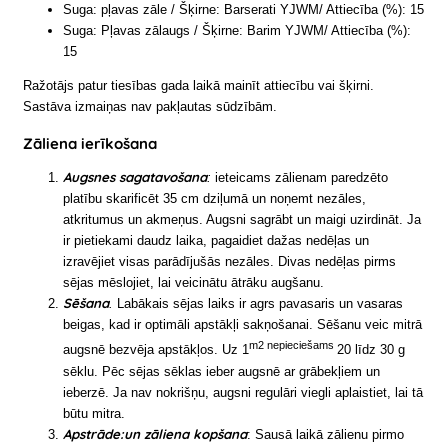
Suga: pļavas zāle / Šķirne: Barserati YJWM/ Attiecība (%): 15
Suga: Pļavas zālaugs / Šķirne: Barim YJWM/ Attiecība (%):
15
Ražotājs patur tiesības gada laikā mainīt attiecību vai šķirni.
Sastāva izmaiņas nav pakļautas sūdzībām.
Zāliena ierīkošana
Augsnes sagatavošana
:
ieteicams zālienam paredzēto
platību skarificēt 35 cm dziļumā un noņemt nezāles,
atkritumus un akmeņus. Augsni sagrābt un maigi uzirdināt. Ja
ir pietiekami daudz laika, pagaidiet dažas nedēļas un
izravējiet visas parādījušās nezāles. Divas nedēļas pirms
sējas mēslojiet, lai veicinātu ātrāku augšanu.
Sēšana
.
Labākais sējas laiks ir agrs pavasaris un vasaras
beigas, kad ir optimāli apstākļi sakņošanai. Sēšanu veic mitrā
m2 nepieciešams
augsnē bezvēja apstākļos. Uz 1
20 līdz 30 g
sēklu. Pēc sējas sēklas ieber augsnē ar grābekļiem un
ieberzē. Ja nav nokrišņu, augsni regulāri viegli aplaistiet, lai tā
būtu mitra.
Apstrāde:un zāliena kopšana
: Sausā laikā zālienu pirmo