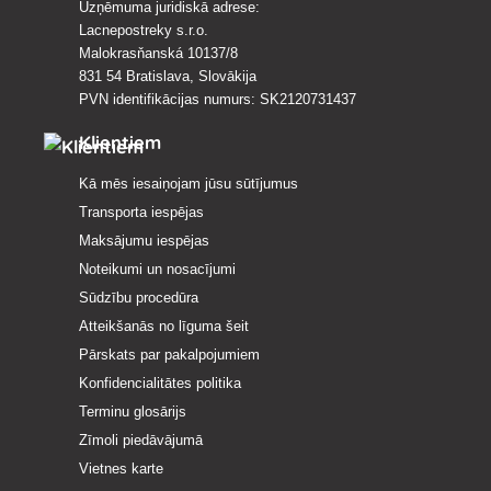
Uzņēmuma juridiskā adrese:
Lacnepostreky s.r.o.
Malokrasňanská 10137/8
831 54 Bratislava, Slovākija
PVN identifikācijas numurs: SK2120731437
Klientiem
Kā mēs iesaiņojam jūsu sūtījumus
Transporta iespējas
Maksājumu iespējas
Noteikumi un nosacījumi
Sūdzību procedūra
Atteikšanās no līguma šeit
Pārskats par pakalpojumiem
Konfidencialitātes politika
Terminu glosārijs
Zīmoli piedāvājumā
Vietnes karte