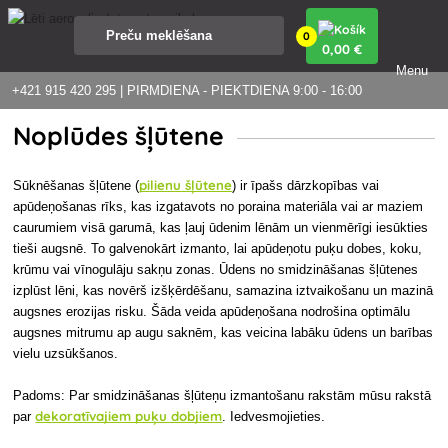
0
0
,00 €
Menu
+421 915 420 295 | PIRMDIENA - PIEKTDIENA 9:00 - 16:00
Noplūdes šļūtene
pilienu šļūtene
Sūknēšanas šļūtene (
) ir īpašs dārzkopības vai
apūdeņošanas rīks, kas izgatavots no poraina materiāla vai ar maziem
caurumiem visā garumā, kas ļauj ūdenim lēnām un vienmērīgi iesūkties
tieši augsnē. To galvenokārt izmanto, lai apūdeņotu puķu dobes, koku,
krūmu vai vīnogulāju sakņu zonas. Ūdens no smidzināšanas šļūtenes
izplūst lēni, kas novērš izšķērdēšanu, samazina iztvaikošanu un mazinā
augsnes erozijas risku. Šāda veida apūdeņošana nodrošina optimālu
augsnes mitrumu ap augu saknēm, kas veicina labāku ūdens un barības
vielu uzsūkšanos.
Padoms: Par smidzināšanas šļūteņu izmantošanu rakstām mūsu rakstā
dekoratīvajiem puķu dobjiem
par
. Iedvesmojieties.