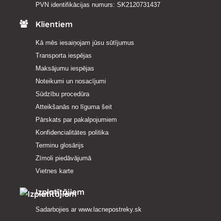
PVN identifikācijas numurs: SK2120731437
Klientiem
Kā mēs iesaiņojam jūsu sūtījumus
Transporta iespējas
Maksājumu iespējas
Noteikumi un nosacījumi
Sūdzību procedūra
Atteikšanās no līguma šeit
Pārskats par pakalpojumiem
Konfidencialitātes politika
Terminu glosārijs
Zīmoli piedāvājumā
Vietnes karte
Izplatītājiem
Sadarbojies ar
www.lacnepostreky.sk