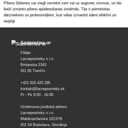
Pilienu šļūtenes var viegli novietot zem vai uz augsnes virsmas, un tās
bieži izmanto pilienu apūdeņošanas sistēmās. Tās ir piemērotas
dārzniekiem un profesionāļiem, kuri vēlas izmantot ūdeni efektīvi un
taupīgi.
Sazinieties ar
Filiāle:
Lacnepostreky s.r.o.
Brnianska 2343
911 05 Trenčín
+421 915 420 295
kontakt@lacnepostreky.sk
Pr - Pk 9:00 - 16:00
Uzņēmuma juridiskā adrese:
Lacnepostreky s.r.o.
Malokrasňanská 10137/8
831 54 Bratislava, Slovākija