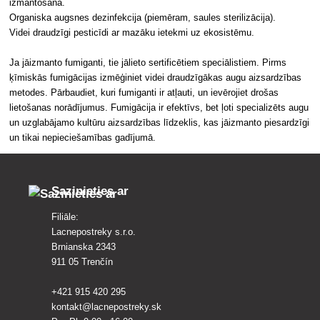
izmantošana.
Organiska augsnes dezinfekcija (piemēram, saules sterilizācija).
Videi draudzīgi pesticīdi ar mazāku ietekmi uz ekosistēmu.
Ja jāizmanto fumiganti, tie jālieto sertificētiem speciālistiem. Pirms
ķīmiskās fumigācijas izmēģiniet videi draudzīgākas augu aizsardzības
metodes. Pārbaudiet, kuri fumiganti ir atļauti, un ievērojiet drošas
lietošanas norādījumus. Fumigācija ir efektīvs, bet ļoti specializēts augu
un uzglabājamo kultūru aizsardzības līdzeklis, kas jāizmanto piesardzīgi
un tikai nepieciešamības gadījumā.
Sazinieties ar
Filiāle:
Lacnepostreky s.r.o.
Brnianska 2343
911 05 Trenčín
+421 915 420 295
kontakt@lacnepostreky.sk