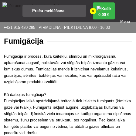
0
0
,00 €
Menu
+421 915 420 295 | PIRMDIENA - PIEKTDIENA 9:00 - 16:00
Fumigācija
Fumigācija ir process, kurā kaitēkļu, slimību un mikroorganismu
apkarošanai augsnē, noliktavās vai slēgtās telpās izmanto gāzes vai
ķīmiskus dūmus. Fumigācijas mērķis ir iznīcināt nevēlamus kukaiņus,
grauzējus, sēnītes, baktērijas vai nezāles, kas var apdraudēt ražu vai
uzglabājamo produktu kvalitāti.
Kā darbojas fumigācija?
Fumigācijas laikā apstrādājamā teritorijā tiek izlaists fumigants (ķīmiska
gāze vai tvaiki). Fumigants iekļūst augsnē, uzglabātajās kultūrās vai
slēgtās telpās. Ķīmiskā viela iedarbojas uz kaitīgo organismu elpošanas
sistēmu, šūnu procesiem vai struktūru, tos nogalinot. Pēc kāda laika
fumigēto platību vai augsni izvēdina, lai atdalītu gāzes atliekas un
padarītu vidi drošu.