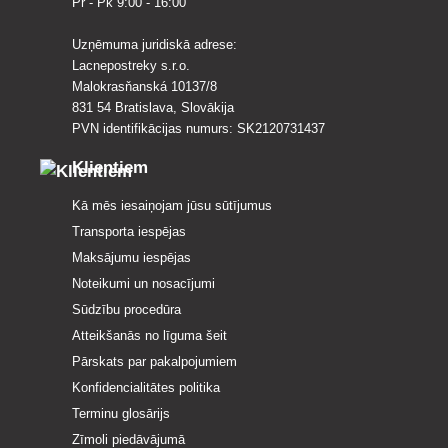
Pr - Pk 9:00 - 16:00
Uzņēmuma juridiskā adrese:
Lacnepostreky s.r.o.
Malokrasňanská 10137/8
831 54 Bratislava, Slovākija
PVN identifikācijas numurs: SK2120731437
Klientiem
Kā mēs iesaiņojam jūsu sūtījumus
Transporta iespējas
Maksājumu iespējas
Noteikumi un nosacījumi
Sūdzību procedūra
Atteikšanās no līguma šeit
Pārskats par pakalpojumiem
Konfidencialitātes politika
Terminu glosārijs
Zīmoli piedāvājumā