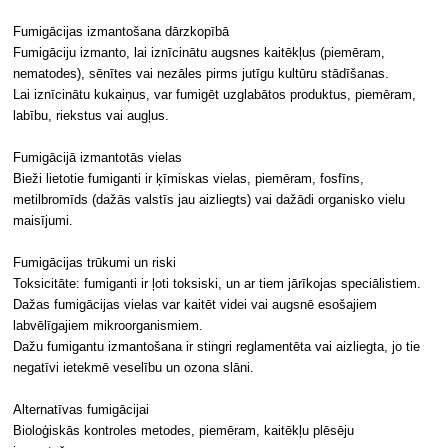
Fumigācijas izmantošana dārzkopībā
Fumigāciju izmanto, lai iznīcinātu augsnes kaitēkļus (piemēram,
nematodes), sēnītes vai nezāles pirms jutīgu kultūru stādīšanas.
Lai iznīcinātu kukaiņus, var fumigēt uzglabātos produktus, piemēram,
labību, riekstus vai augļus.
Fumigācijā izmantotās vielas
Bieži lietotie fumiganti ir ķīmiskas vielas, piemēram, fosfīns,
metilbromīds (dažās valstīs jau aizliegts) vai dažādi organisko vielu
maisījumi.
Fumigācijas trūkumi un riski
Toksicitāte: fumiganti ir ļoti toksiski, un ar tiem jārīkojas speciālistiem.
Dažas fumigācijas vielas var kaitēt videi vai augsnē esošajiem
labvēlīgajiem mikroorganismiem.
Dažu fumigantu izmantošana ir stingri reglamentēta vai aizliegta, jo tie
negatīvi ietekmē veselību un ozona slāni.
Alternatīvas fumigācijai
Bioloģiskās kontroles metodes, piemēram, kaitēkļu plēsēju