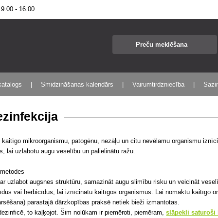
:00 - 16:00
katalogs
Smidzināšanas kalendārs
Vairumtirdzniecība
Sazin
zinfekcija
r kaitīgo mikroorganismu, patogēnu, nezāļu un citu nevēlamu organismu iznī
, lai uzlabotu augu veselību un palielinātu ražu.
 metodes
ar uzlabot augsnes struktūru, samazināt augu slimību risku un veicināt vese
īdus vai herbicīdus, lai iznīcinātu kaitīgos organismus. Lai nomāktu kaitīgo
sēšana) parastajā dārzkopības praksē netiek bieži izmantotas.
dezinficē, to kaļķojot. Šim nolūkam ir piemēroti, piemēram,
slāpekli saturoši 