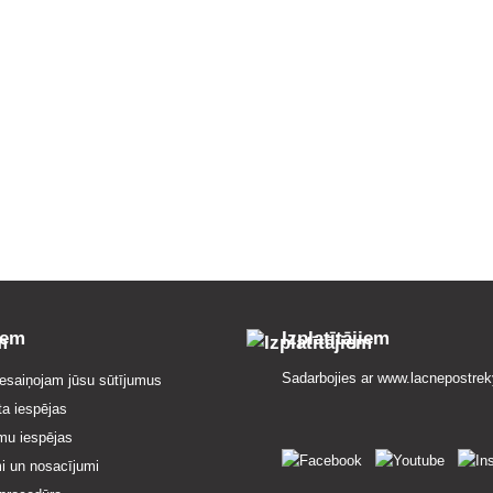
iem
Izplatītājiem
Sadarbojies ar
www.lacnepostrek
esaiņojam jūsu sūtījumus
ta iespējas
mu iespējas
i un nosacījumi