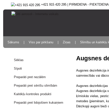
+421 915 420 295 | PIRMDIENA - PIEKTDIENA 9
Sākums
Viss par pirkšanu
Ziņas
Slimību un kaitēkļu 
Augsnes de
Sēklas
Sīpoli
Augsnes dezinfekcija i
saimniecībās vai dārzos
Preparāti pret nezālēm
Preparāti pret sēnīšu slimībām
Augsnes dezinfekcijas
Augsnes dezinfekcija v
Kaitēkļu kontroles produkti
ķīmiskās vielas, pestic
metodes (piemēram, kar
Preparāti pret lidojošiem kukaiņiem
Dārzkopji augsni bieži 