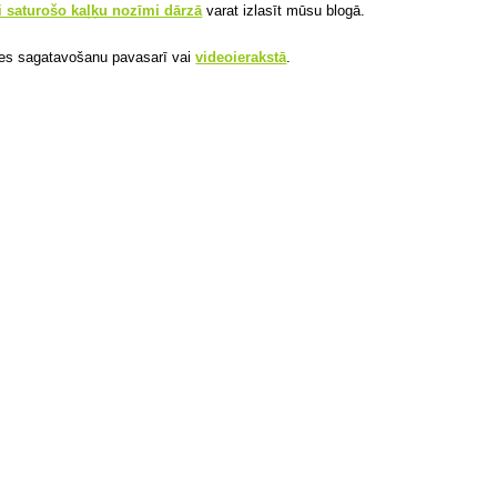
i saturošo kaļķu nozīmi dārzā
varat izlasīt mūsu blogā.
gsnes sagatavošanu pavasarī vai
videoierakstā
.