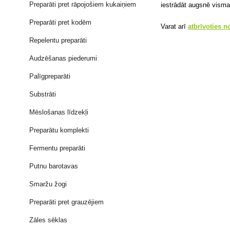
Preparāti pret rāpojošiem kukaiņiem
iestrādāt augsnē vismaz
Preparāti pret kodēm
Varat arī
atbrīvoties 
Repelentu preparāti
Audzēšanas piederumi
Palīgpreparāti
Substrāti
Mēslošanas līdzekļi
Preparātu komplekti
Fermentu preparāti
Putnu barotavas
Smaržu žogi
Preparāti pret grauzējiem
Zāles sēklas