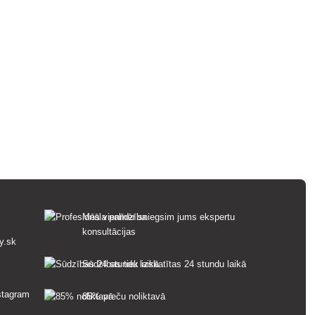
Mēs vienmēr sniegsim jums ekspertu
konsultācijas
y.sk
Sūdzības tiek izskatītas 24 stundu laikā
85% preču noliktavā