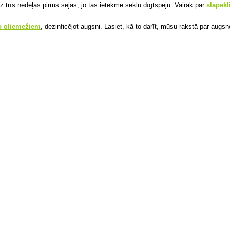
 trīs nedēļas pirms sējas, jo tas ietekmē sēklu dīgtspēju. Vairāk par
slāpekl
no gliemežiem
, dezinficējot augsni. Lasiet, kā to darīt, mūsu rakstā par au