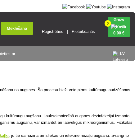
Grozs
0
Meklēšana
Reģistrēties
Pieteikšanās
0
,00 €
ieties ar
LV
cināšana no augsnes. Šo procesu bieži veic pirms kultūraugu audzēšanas
līgu kultūraugu augšanu. Lauksaimniecībā augsnes dezinfekcijai izmanto
 organismu augšanu, var izmantot arī labvēlīgus mikroorganismus. Fizikālas
kaļķi
, jo tie samazina arī sliekas un ietekmē nezāļu augšanu. Svarīgi to