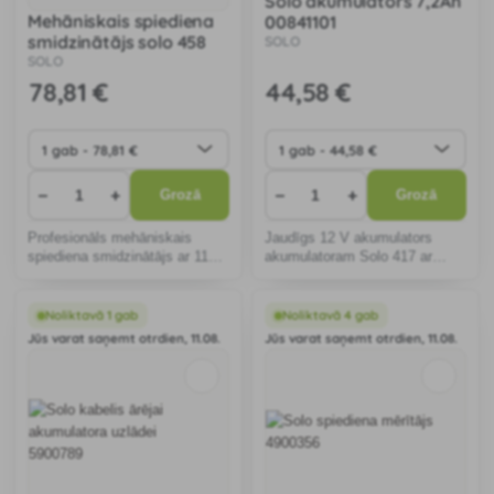
Solo akumulators 7,2Ah
Mehāniskais spiediena
00841101
smidzinātājs solo 458
SOLO
SOLO
78
,81 €
44
,58 €
−
+
−
+
Grozā
Grozā
Profesionāls mehāniskais
Jaudīgs 12 V akumulators
spiediena smidzinātājs ar 11
akumulatoram Solo 417 ar
litru ietilpīgu tvertni.
palielinātu ietilpību (7,2 Ah).
Noliktavā 1 gab
Noliktavā 4 gab
Jūs varat saņemt otrdien, 11.08.
Jūs varat saņemt otrdien, 11.08.