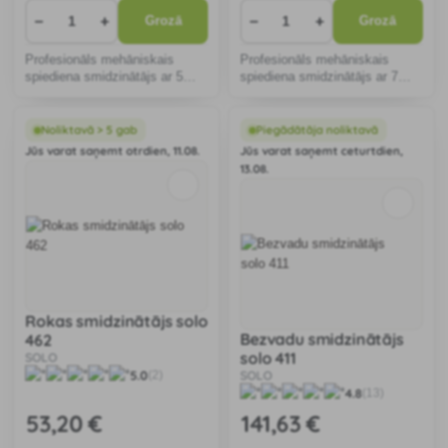
−
+
−
+
Grozā
Grozā
Profesionāls mehāniskais
Profesionāls mehāniskais
spiediena smidzinātājs ar 5
spiediena smidzinātājs ar 7
litru ietilpīgu tvertni.
litru ietilpīgu tvertni.
Noliktavā > 5 gab
Piegādātāja noliktavā
Jūs varat saņemt otrdien, 11.08.
Jūs varat saņemt ceturtdien,
13.08.
Rokas smidzinātājs solo
Bezvadu smidzinātājs
462
solo 411
SOLO
5.0
SOLO
(2)
4.8
(13)
53
,20 €
141
,63 €