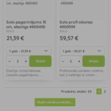
Solo pagarinājums 15
Solo profi siksnas
cm, elastīgs 4900450
4900599
SOLO
SOLO
21
,39 €
59
,57 €
−
+
−
+
Grozā
Grozā
Elastīgs smidzināšanas
Profesionāla uzkabes sistēma,
caurules pagarinājums.
kas ir saderīga ar visiem
Elastīgs līdz 180°, piemēram,
mugursomas smidzinātāju
augu smidzināšanai un
tipiem 473,425 un 475
tīrīšanai.
(CLASSIC / COMFORT / PRO)
Produktu skaits: 53
1
2
Skatīt vairāk produktu...