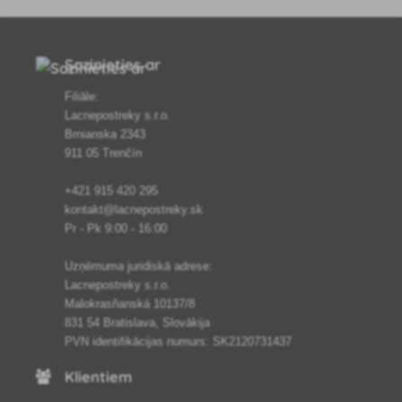
Sazinieties ar
Filiāle:
Lacnepostreky s.r.o.
Brnianska 2343
911 05 Trenčín
+421 915 420 295
kontakt@lacnepostreky.sk
Pr - Pk 9:00 - 16:00
Uzņēmuma juridiskā adrese:
Lacnepostreky s.r.o.
Malokrasňanská 10137/8
831 54 Bratislava, Slovākija
PVN identifikācijas numurs: SK2120731437
Klientiem