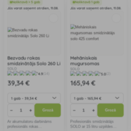
uz zemes vai virs galvas.
Noliktavā > 5 gab
Noliktavā 1 gab
Jūs varat saņemt otrdien, 11.08.
Jūs varat saņemt otrdien, 11.08.
Bezvadu rokas
Mehāniskais
smidzinātājs Solo 260 Li
mugursomas
SOLO
smidzinātājs solo 425
SOLO
4.9
5.0
(14)
(2)
comfort
39
,34 €
165
,94 €
−
+
−
+
Grozā
Grozā
Ar akumulatoru darbināms
Profesionāls smidzinātājs
profesionāls rokas
SOLO ar 15 litru uzpildes