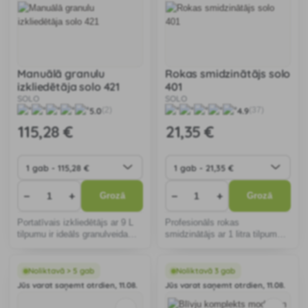
Manuālā granulu
Rokas smidzinātājs solo
izkliedētāja solo 421
401
SOLO
SOLO
5.0
4.9
(2)
(37)
115
,28 €
21
,35 €
−
+
−
+
Grozā
Grozā
Portatīvais izkliedētājs ar 9 L
Profesionāls rokas
tilpumu ir ideāls granulveida
smidzinātājs ar 1 litra tilpuma
materiālu uzkliedētājs.
tvertni.
Noliktavā > 5 gab
Noliktavā 3 gab
Jūs varat saņemt otrdien, 11.08.
Jūs varat saņemt otrdien, 11.08.