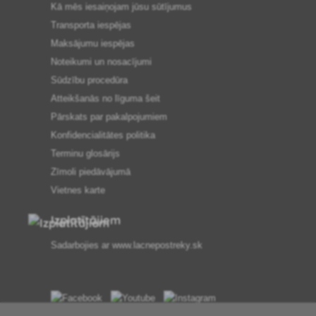
Kā mēs iesaiņojam jūsu sūtījumus
Transporta iespējas
Maksājumu iespējas
Noteikumi un nosacījumi
Sūdzību procedūra
Atteikšanās no līguma šeit
Pārskats par pakalpojumiem
Konfidencialitātes politika
Terminu glosārijs
Zīmoli piedāvājumā
Vietnes karte
Izplatītājiem
Sadarbojies ar
www.lacnepostreky.sk