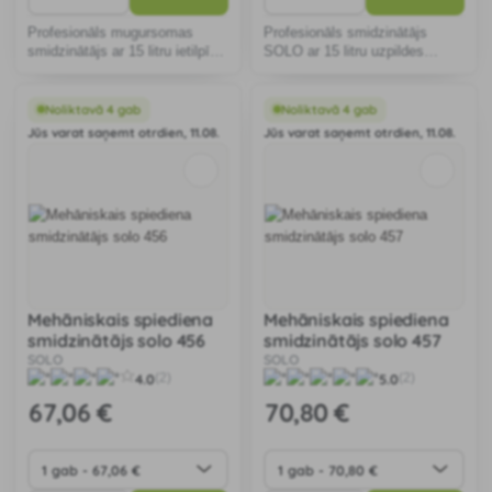
Profesionāls mugursomas
Profesionāls smidzinātājs
smidzinātājs ar 15 litru ietilpīgu
SOLO ar 15 litru uzpildes
tvertni.
tilpumu.
Noliktavā 4 gab
Noliktavā 4 gab
Jūs varat saņemt otrdien, 11.08.
Jūs varat saņemt otrdien, 11.08.
Mehāniskais spiediena
Mehāniskais spiediena
smidzinātājs solo 456
smidzinātājs solo 457
SOLO
SOLO
4.0
5.0
(2)
(2)
67
,06 €
70
,80 €