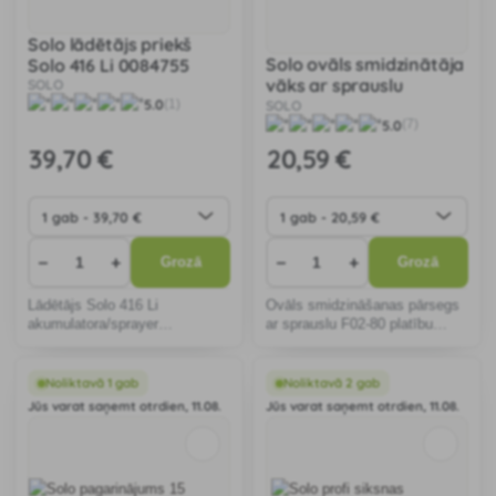
Solo lādētājs priekš
Solo ovāls smidzinātāja
Solo 416 Li 0084755
vāks ar sprauslu
SOLO
5.0
4900430
SOLO
(1)
5.0
(7)
39
,70 €
20
,59 €
−
+
−
+
Grozā
Grozā
Lādētājs Solo 416 Li
Ovāls smidzināšanas pārsegs
akumulatora/sprayer
ar sprauslu F02-80 platību
akumulatora uzlādei.
apsmidzināšanai. Aizsargā
sekundāros kultūraugus.
Novērš smalko pilienu aiznesi,
Noliktavā 1 gab
Noliktavā 2 gab
nosaka smidzināšanas
Jūs varat saņemt otrdien, 11.08.
Jūs varat saņemt otrdien, 11.08.
diapazonu. Svarīgi, smidzino