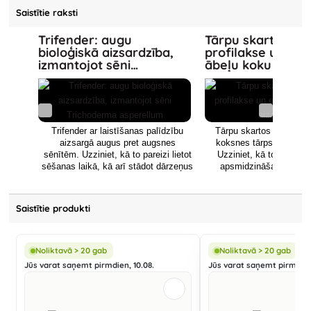
iznīcinot augu ziedkopas, bet arī
bieži vien ierokas nokritušos
Saistītie raksti
apdraud sīpolu uzglabāšanas
augļos. Dārzos visbiežāk
laiku, jo sīpoli, kas inficēti ar
sastopamās sugas ir lielais
Trifender: augu
Tārpu skarti āboli
sīpolu puvi, sekundāri inficējas ar
gliemezis (attēlā uz lapas) un
bioloģiskā aizsardzība,
profilakse un efe
krunkaino puvi, ko izraisa
lauku gliemezis.
izmantojot sēni
ābeļu koku aizsa
vairākas Botrytis ģints sēņu
Trichoderma asperellum
sugas. Pirmās slimības
pazīmes, kas izpaužas kā
samērā lieli, dzeltenīgi vai
pelēcīgi brūni plankumi, var
novērot uz sīpolu lapām vai
Trifender ar laistīšanas palīdzību
Tārpu skartos ābolus iz
ziedu stublājiem jau maija otrajā
aizsargā augus pret augsnes
koksnes tārps vai ābol
pusē, jo īpaši uz sēklai
sēnītēm. Uzziniet, kā to pareizi lietot
Uzziniet, kā tos atšķirt
audzētiem sīpoliem. Citas sēnes
sēšanas laikā, kā arī stādot dārzeņus
apsmidzināšanu un ko 
(visbiežāk Stemphylium
un zemenes.
ražas novākšanas, lai ai
botryosum) uz sīpolu puves
nākamajā sezo
plankumiem parādās vēlāk, bieži
vien aizsedzot patieso slimības
Saistītie produkti
izraisītāju.
Noliktavā > 20 gab
Noliktavā > 20 gab
Jūs varat saņemt pirmdien, 10.08.
Jūs varat saņemt pirmdien,