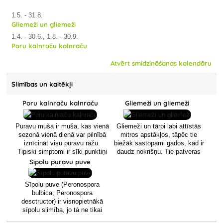
1.5. - 31.8.
Gliemeži un gliemeži
1.4. - 30.6., 1.8. - 30.9.
Poru kalnraču kalnraču
Atvērt smidzināšanas kalendāru
Slimības un kaitēkļi
Poru kalnraču kalnraču
Gliemeži un gliemeži
Puravu muša ir muša, kas vienā
Gliemeži un tārpi labi attīstās
sezonā vienā dienā var pilnībā
mitros apstākļos, tāpēc tie
iznīcināt visu puravu ražu.
biežāk sastopami gados, kad ir
Tipiski simptomi ir sīki punktiņi
daudz nokrišņu. Tie patveras
uz zaru galiem.
mitrās un pastāvīgi ēnainās
Sīpolu puravu puve
vietās, kas kalpo arī kā
ziemošanas vietas. No šīm
Sīpolu puve (Peronospora
slēptuvēm tās pavasarī migrē
bulbica, Peronospora
barības meklējumos. Tās labprāt
desctructor) ir visnopietnākā
ēd kāpostu un salātu lapas,
sīpolu slimība, jo tā ne tikai
burkānu saknes, kartupeļu
ievērojami samazina ražu,
bumbuļus, zemeņu augļus un