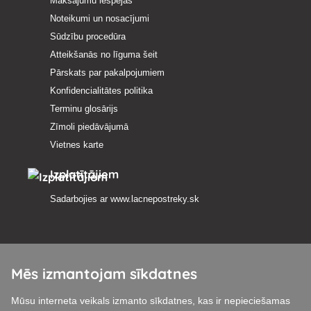
Maksājumu iespējas
Noteikumi un nosacījumi
Sūdzību procedūra
Atteikšanās no līguma šeit
Pārskats par pakalpojumiem
Konfidencialitātes politika
Terminu glosārijs
Zīmoli piedāvājumā
Vietnes karte
Izplatītājiem
Sadarbojies ar
www.lacnepostreky.sk
Mēs izmantojam sīkdatnes
Mēs vienmēr sniegsim jums ekspertu konsultācijas
Mūsu interneta veikals izmanto sīkdatnes, kas ir nepieciešamas
Sūdzības tiek izskatītas 24 stundu laikā