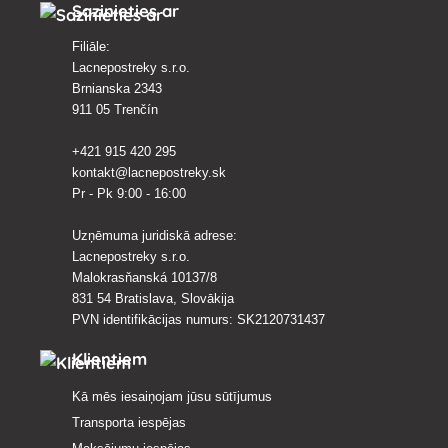
Sazinieties ar
Filiāle:
Lacnepostreky s.r.o.
Brnianska 2343
911 05 Trenčín
+421 915 420 295
kontakt@lacnepostreky.sk
Pr - Pk 9:00 - 16:00
Uzņēmuma juridiskā adrese:
Lacnepostreky s.r.o.
Malokrasňanská 10137/8
831 54 Bratislava, Slovākija
PVN identifikācijas numurs: SK2120731437
Klientiem
Kā mēs iesaiņojam jūsu sūtījumus
Transporta iespējas