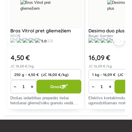
Bros Vitrol pret gliemežiem
Desimo duo plus
BROS
Bayer Garden
5.0
4.9
(13)
(25)
4
,50 €
16
,09 €
JC
18
,00 €/kg
JC
16
,09 €/kg
−
+
−
+
Grozā
G
Drošas iedarbības preparāts tiešai
Efektīvs kontaktmoluscī
lietošanai gliemežvāku granulu veidā.
ugunsdzēšamais moluscīd
Drošs mājdzīvniekiem, ežiem un
sugu dārza gliemežiem u
putniem.