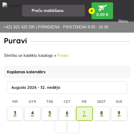
0
0
,00 €
Menu
+421 915 420 295 | PIRMDIENA - PIEKTDIENA 9:00 - 16:00
Puravi
Slimību un kaitēkļu katalogs
»
Puravi
Kopšanas kalendārs
Augusts 2026 - 32. nedēļa
PIR
OTR
TRE
CET
PIE
SEST
SVE
3
4
5
6
7
8
9