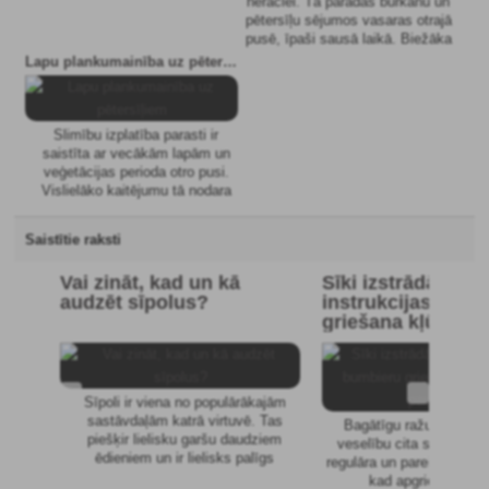
heraclei. Tā parādās burkānu un
bieži vien ierokas nokritušos
pētersīļu sējumos vasaras otrajā
augļos. Dārzos visbiežāk
pusē, īpaši sausā laikā. Biežāka
sastopamās sugas ir lielais
miltrasas izplatība ir biežāk
Lapu plankumainība uz pētersīļiem
gliemezis (attēlā uz lapas) un
sastopama blīvās un ēnainās
lauku gliemezis.
audzēs. Slimības izplatību
veicina arī spēcīga rīta rasa.
Raža samazinās, ja mežaudzes
Slimību izplatība parasti ir
ir spēcīgāk inficētas. Sēne
saistīta ar vecākām lapām un
pārziemo augļķermeņu veidā,
veģetācijas perioda otro pusi.
kas veidojas vasaras beigās
Vislielāko kaitējumu tā nodara
inficēto pāksteņu zemsedzē.
augustā un septembrī.
Piemērotos apstākļos tiek
Saistītie raksti
skartas arī lapu plēksnes. Ja
apstākļi ir piemēroti infekcijas
Vai zināt, kad un kā
Sīki izstrādātas
izplatībai, rodas plankumainība,
audzēt sīpolus?
instrukcijas, lai 
kas noved pie lapu saraušanās
griešana kļūtu vi
un nokalšanas, kuras izskatās
paveicama
kā apdegušas. Lielus lapu
zudumus slimība izraisa lietainā
laikā vai pārlaistīšanas gadījumā.
Sīpoli ir viena no populārākajām
sastāvdaļām katrā virtuvē. Tas
Bagātīgu ražu un bumb
piešķir lielisku garšu daudziem
veselību cita starpā var
ēdieniem un ir lielisks palīgs
regulāra un pareiza atza
saaukstēšanās un klepus ārstēšanā.
kad apgriezt bumb