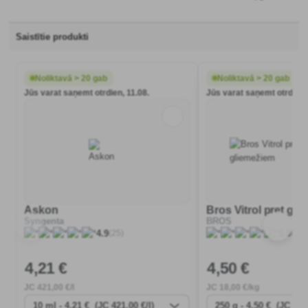
Tā audzēšana nav nekas sarežģīts,
taču labs ceļvedis, ar kuru var
iepazīties jebkurā brīdī, vienmēr
Saistītie produkti
noderēs, vai ne?
Noliktavā > 20 gab
Noliktavā > 20 gab
Jūs varat saņemt otrdien, 11.08.
Jūs varat saņemt otrdien,
Askon
Bros Vitrol pret gl
Syngenta
BROS
(25)
(13)
4.9
5.0
4
,21 €
4
,50 €
JC
421
,00 €/l
JC
18
,00 €/kg