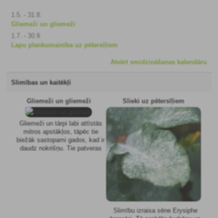
1.5. - 31.8.
Gliemeži un gliemeži
1.7. - 30.9.
Lapu plankumainība uz pētersīļiem
Atvērt smidzināšanas kalendāru
Slimības un kaitēkļi
Gliemeži un gliemeži
Slieki uz pētersīļiem
Gliemeži un tārpi labi attīstās
mitros apstākļos, tāpēc tie
biežāk sastopami gados, kad ir
daudz nokrišņu. Tie patveras
mitrās un pastāvīgi ēnainās
vietās, kas kalpo arī kā
ziemošanas vietas. No šīm
slēptuvēm tās pavasarī migrē
barības meklējumos. Tās labprāt
ēd kāpostu un salātu lapas,
burkānu saknes, kartupeļu
Slimību izraisa sēne Erysiphe
bumbuļus, zemeņu augļus un