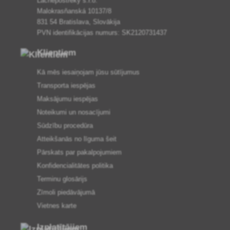
Lacnepostreky s.r.o.
Malokrasňanská 10137/8
831 54 Bratislava, Slovākija
PVN identifikācijas numurs: SK2120731437
Klientiem
Kā mēs iesaiņojam jūsu sūtījumus
Transporta iespējas
Maksājumu iespējas
Noteikumi un nosacījumi
Sūdzību procedūra
Atteikšanās no līguma šeit
Pārskats par pakalpojumiem
Konfidencialitātes politika
Terminu glosārijs
Zīmoli piedāvājumā
Vietnes karte
Izplatītājiem